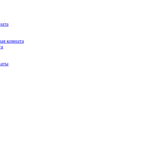
ната
ная комната
та
наты