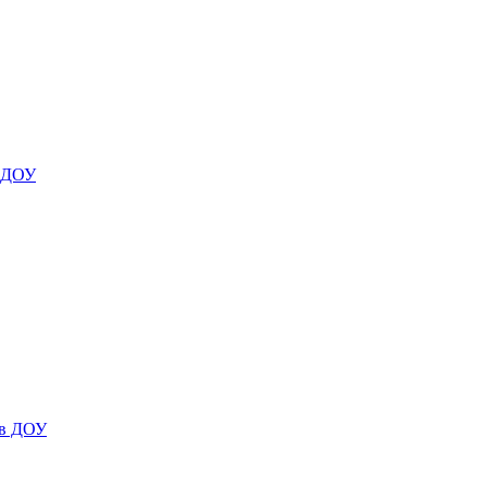
я ДОУ
 в ДОУ