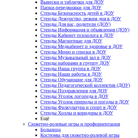
Вывески и таблички для ДОУ
Папки-передвижки для ДОУ
Стенды Безопасность детей в ДОУ
Стенды Дежурство, режим дня в ДОУ
Стенды Для вас, родители (ДОУ)
Стенды Информация и объявления (ДОУ)
Стенды Кабинет психолога в ДОУ
Стенды Магнитные для ДОУ
Стенды Медкабинет и здоровье в ДОУ
Стенды Меню и списки в ДОУ
Стенды Музыкальный зал в ДОУ
Стенды наборами в группу ДОУ
Стенды Наша группа в ДОУ
Стенды Наши работы в ДОУ
Стенды Обучающие для ДОУ
Стенды Педагогический коллектив (ДОУ)
Стенды Поздравления для ДОУ
Стенды Уголок логопеда в ДОУ
Стенды Уголок природы и погоды в ДОУ
Стенды Физкультура и спорт в ДОУ
Стенды Холлы и коридоры в ДОУ
Ещё
Сюжетно-ролевые игры и профориентация
Больница
Костюмы для сюжетно-ролевой игры