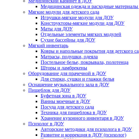
Медицинский кабинет в ДОУ
Медицинская одежда и расходные материалы
Мягкие модули для детского сада
Игрушки-мягкие модули для ДОУ
Конструкторы-мягкие модули для ДОУ
Маты для ДОУ
Отдельные элементы мягких модулей
Сухие бассейны для ДОУ
Мягкий инвентарь
Ковры и напольные покрытия для детского са
Матрасы, подушки, одеяла
Постельное белье, покрывала, полотенца
Шторы и ламбрекены
Оборудование для прачечной в ДОУ
Для стирки, сушки и глажки белья
Оснащение музыкального зала в ДОУ
Пищеблок для ДОУ
Буфетная зона в ДОУ
Ванны моечные в ДОУ
Посуда для детского сада
Техника для пищеблока в ДОУ
Хранение кухонного инвентаря в ДОУ
Психолог в ДОУ
Авторские методики для психолога в ДОУ
Развитие и коррекция в ДОУ (психолог)