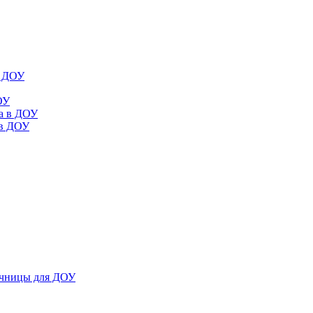
в ДОУ
ОУ
да в ДОУ
 в ДОУ
ечницы для ДОУ