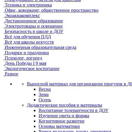
Техника и электроника
Офис, коворкинг, общественное пространство
Экоаквакомплекс
Дистанционное образование
Электротовары и освещение
Безопасность в школе и ДОУ
Всё для обучения ПДД
Всё для школы искусств
Инженерная образовательная среда
Подарки и праздники
Психолог, логопед
День Победы I 9 мая
Экологическое воспитание
Разное
Выносной материал для организации прогулок в 
Весна
Зима
Осень
Дидактические пособия и материалы
Воспитание толерантности в ДОУ
Изучение цвета и формы
Когнитивное развитие
Основы математики
Рамки-вкладыши, пазлы, шнуровки