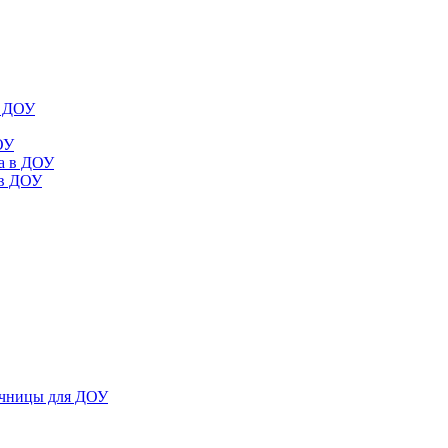
в ДОУ
ОУ
да в ДОУ
 в ДОУ
ечницы для ДОУ