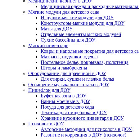
Медицинский кабинет в ДОУ
Медицинская одежда и расходные материалы
Мягкие модули для детского сада
Игрушки-мягкие модули для ДОУ
Конструкторы-мягкие модули для ДОУ
Маты для ДОУ
Отдельные элементы мягких модулей
Сухие бассейны для ДОУ
Мягкий инвентарь
Ковры и напольные покрытия для детского са
Матрасы, подушки, одеяла
Постельное белье, покрывала, полотенца
Шторы и ламбрекены
Оборудование для прачечной в ДОУ
Для стирки, сушки и глажки белья
Оснащение музыкального зала в ДОУ
Пищеблок для ДОУ
Буфетная зона в ДОУ
Ванны моечные в ДОУ
Посуда для детского сада
Техника для пищеблока в ДОУ
Хранение кухонного инвентаря в ДОУ
Психолог в ДОУ
Авторские методики для психолога в ДОУ
Развитие и коррекция в ДОУ (психолог)