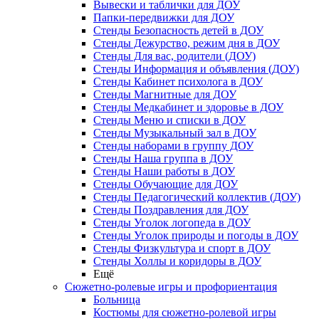
Вывески и таблички для ДОУ
Папки-передвижки для ДОУ
Стенды Безопасность детей в ДОУ
Стенды Дежурство, режим дня в ДОУ
Стенды Для вас, родители (ДОУ)
Стенды Информация и объявления (ДОУ)
Стенды Кабинет психолога в ДОУ
Стенды Магнитные для ДОУ
Стенды Медкабинет и здоровье в ДОУ
Стенды Меню и списки в ДОУ
Стенды Музыкальный зал в ДОУ
Стенды наборами в группу ДОУ
Стенды Наша группа в ДОУ
Стенды Наши работы в ДОУ
Стенды Обучающие для ДОУ
Стенды Педагогический коллектив (ДОУ)
Стенды Поздравления для ДОУ
Стенды Уголок логопеда в ДОУ
Стенды Уголок природы и погоды в ДОУ
Стенды Физкультура и спорт в ДОУ
Стенды Холлы и коридоры в ДОУ
Ещё
Сюжетно-ролевые игры и профориентация
Больница
Костюмы для сюжетно-ролевой игры