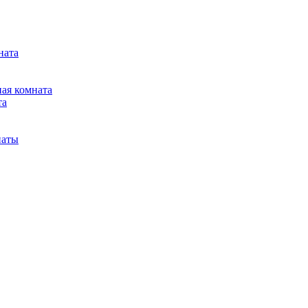
ната
ная комната
та
наты