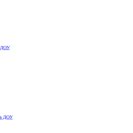
я ДОУ
 в ДОУ