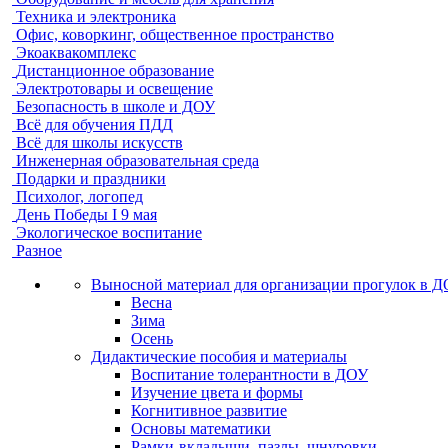
Техника и электроника
Офис, коворкинг, общественное пространство
Экоаквакомплекс
Дистанционное образование
Электротовары и освещение
Безопасность в школе и ДОУ
Всё для обучения ПДД
Всё для школы искусств
Инженерная образовательная среда
Подарки и праздники
Психолог, логопед
День Победы I 9 мая
Экологическое воспитание
Разное
Выносной материал для организации прогулок в 
Весна
Зима
Осень
Дидактические пособия и материалы
Воспитание толерантности в ДОУ
Изучение цвета и формы
Когнитивное развитие
Основы математики
Рамки-вкладыши, пазлы, шнуровки