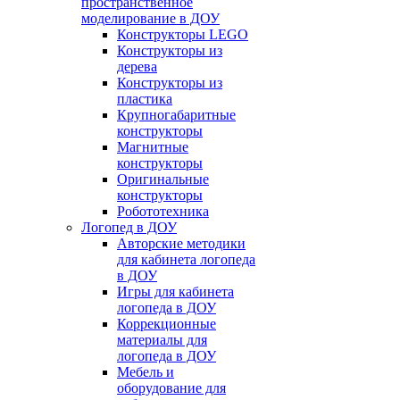
пространственное
моделирование в ДОУ
Конструкторы LEGO
Конструкторы из
дерева
Конструкторы из
пластика
Крупногабаритные
конструкторы
Магнитные
конструкторы
Оригинальные
конструкторы
Робототехника
Логопед в ДОУ
Авторские методики
для кабинета логопеда
в ДОУ
Игры для кабинета
логопеда в ДОУ
Коррекционные
материалы для
логопеда в ДОУ
Мебель и
оборудование для