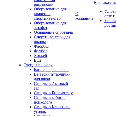
Как заказать
раздевалки
Оборудование для
Услов
хранения
О
оплат
спортинвентаря
компании
Услов
Оборудование для
доста
эстафет
Оснащение спортзала
Спортинвентарь для
школы
Флорбол
Футбол
Хоккей
Ещё
Стенды в школу
Баннеры для школы
Вывески и таблички
для школ
Стенды в Актовый
зал
Стенды в Библиотеку
Стенды в кабинет
психолога
Стенды в Классный
уголок