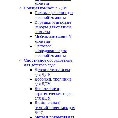
комната
Соляная комната в ДОУ
Готовые решения для
соляной комнаты
Игрушки и игровые
наборы для соляной
комнаты
Мебель для соляной
комнаты
Световое
оборудование для
соляной комнаты
Спортивное оборудование
для детского сада
Детские тренажеры
для ДОУ
Дорожки, тропинки
для ДОУ
Логические и
стратегические игры
для ДОУ
Лыжи, коньки,
зимний инвентарь для
ДОУ
Маты и покрытия для