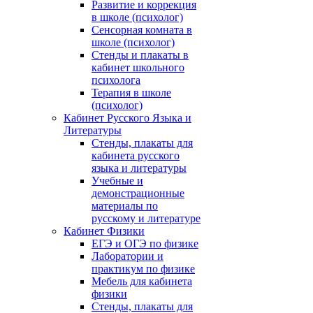
Развитие и коррекция
в школе (психолог)
Сенсорная комната в
школе (психолог)
Стенды и плакаты в
кабинет школьного
психолога
Терапия в школе
(психолог)
Кабинет Русского Языка и
Литературы
Стенды, плакаты для
кабинета русского
языка и литературы
Учебные и
демонстрационные
материалы по
русскому и литературе
Кабинет Физики
ЕГЭ и ОГЭ по физике
Лаборатории и
практикум по физике
Мебель для кабинета
физики
Стенды, плакаты для