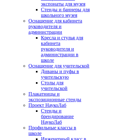
экспонаты для музея
Стенды и баннеры для
школьного музея
Оснащение для кабинета
руководителя и
администрации
Кресла и стулья для
кабинета
руководителя и
администрации в
школе
Оснащение для учительской
Диваны и пуфы в
учительскую
Столы для
учительской
Плакатницы и
экспозиционные стенды
Проект НаукоЛаб
Стенды и
брендирование
НаукоЛаб
Профильные классы в
школе
Инженерный класс в