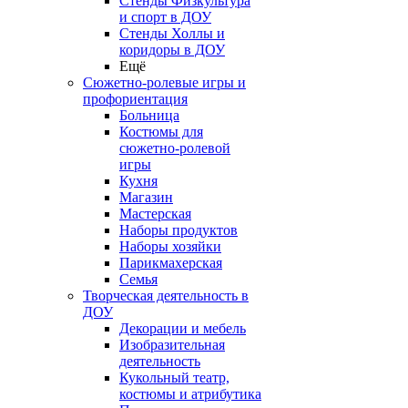
Стенды Физкультура
и спорт в ДОУ
Стенды Холлы и
коридоры в ДОУ
Ещё
Сюжетно-ролевые игры и
профориентация
Больница
Костюмы для
сюжетно-ролевой
игры
Кухня
Магазин
Мастерская
Наборы продуктов
Наборы хозяйки
Парикмахерская
Семья
Творческая деятельность в
ДОУ
Декорации и мебель
Изобразительная
деятельность
Кукольный театр,
костюмы и атрибутика