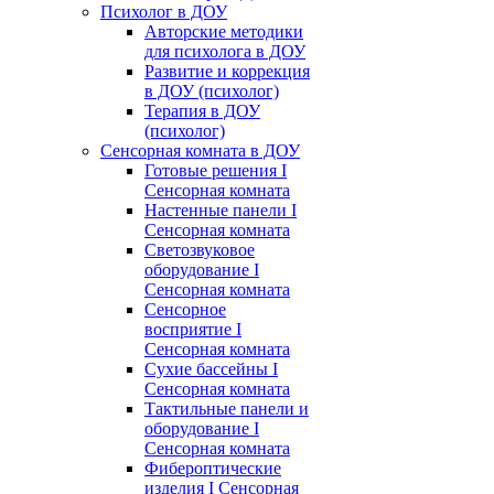
Психолог в ДОУ
Авторские методики
для психолога в ДОУ
Развитие и коррекция
в ДОУ (психолог)
Терапия в ДОУ
(психолог)
Сенсорная комната в ДОУ
Готовые решения I
Сенсорная комната
Настенные панели I
Сенсорная комната
Светозвуковое
оборудование I
Сенсорная комната
Сенсорное
восприятие I
Сенсорная комната
Сухие бассейны I
Сенсорная комната
Тактильные панели и
оборудование I
Сенсорная комната
Фибероптические
изделия I Сенсорная