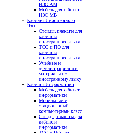
ИЗО АМ
Мебель для кабинета
ИЗО МВ
Кабинет Иностранного
Языка
Стенды, плакаты для
кабинета
иностранного языка
ТСО и ПО для
кабинета
иностранного языка
Учебные и
демонстрационные
материалы по
иностранному языку
Кабинет Информатики
Мебель для кабинета
информатики
Мобильный и
стационарный
компьютерный класс
Стенды, плакаты для
кабинета
информатики
ТСО и ПО для