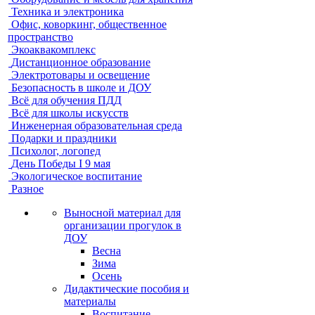
Техника и электроника
Офис, коворкинг, общественное
пространство
Экоаквакомплекс
Дистанционное образование
Электротовары и освещение
Безопасность в школе и ДОУ
Всё для обучения ПДД
Всё для школы искусств
Инженерная образовательная среда
Подарки и праздники
Психолог, логопед
День Победы I 9 мая
Экологическое воспитание
Разное
Выносной материал для
организации прогулок в
ДОУ
Весна
Зима
Осень
Дидактические пособия и
материалы
Воспитание