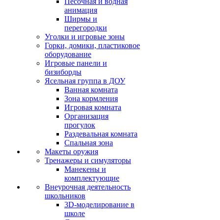
Песочная и водная
анимация
Ширмы и
перегородки
Уголки и игровые зоны
Горки, домики, пластиковое
оборудование
Игровые панели и
бизиборды
Ясельная группа в ДОУ
Ванная комната
Зона кормления
Игровая комната
Организация
прогулок
Раздевальная комната
Спальная зона
Макеты оружия
Тренажеры и симуляторы
Манекены и
комплектующие
Внеурочная деятельность
школьников
3D-моделирование в
школе