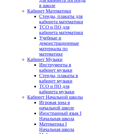
для кабинета логопеда
в школе
Кабинет Математики
Стенды, плакаты для
кабинета математики
ТСО и ПО для
кабинета математики
Учебные и
демонстрационные
материалы по
математике
Кабинет Музыки
Инструменты в
кабинет музыки
Стенды, плакаты в
кабинет музыки
ТСО и ПО для
кабинета музыки
Кабинет Начальной школы
Игровая зона в
начальной школе
Иностранный язык I
Начальная школа
Математика I
Начальная школа