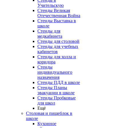
Стенды в
Учительскую
Стенды Великая
Отечественная Война
Стенды Выставка в
школе
Стенды для
медкабинета
Стенды для столовой
Стенды для учебных
кабинетов
Стенды для холла и
коридора
Стенды
индивидуального
назначения
Стенды ПДД в школе
Стенды Планы
эвакуации в школе
Стенды Пробковые
для школ
Ещё
Столовая и пищеблок в
школе
Кухонное