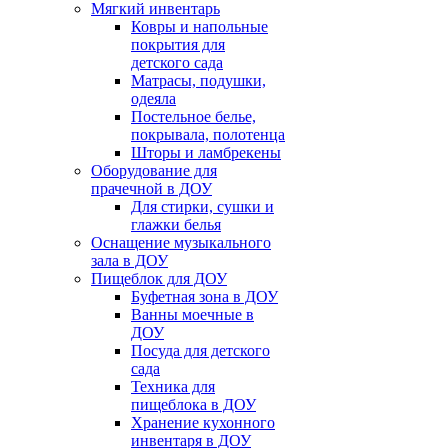
Мягкий инвентарь
Ковры и напольные
покрытия для
детского сада
Матрасы, подушки,
одеяла
Постельное белье,
покрывала, полотенца
Шторы и ламбрекены
Оборудование для
прачечной в ДОУ
Для стирки, сушки и
глажки белья
Оснащение музыкального
зала в ДОУ
Пищеблок для ДОУ
Буфетная зона в ДОУ
Ванны моечные в
ДОУ
Посуда для детского
сада
Техника для
пищеблока в ДОУ
Хранение кухонного
инвентаря в ДОУ