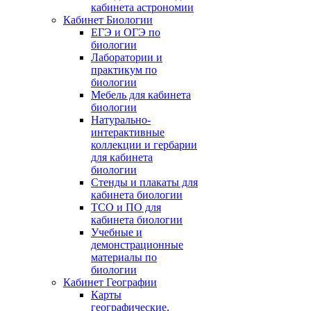
кабинета астрономии
Кабинет Биологии
ЕГЭ и ОГЭ по
биологии
Лаборатории и
практикум по
биологии
Мебель для кабинета
биологии
Натурально-
интерактивные
коллекции и гербарии
для кабинета
биологии
Стенды и плакаты для
кабинета биологии
ТСО и ПО для
кабинета биологии
Учебные и
демонстрационные
материалы по
биологии
Кабинет Географии
Карты
географические,