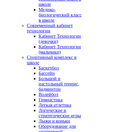
школе
Медико-
биологический класс
в школе
Современный кабинет
технологии
Кабинет Технологии
(девочки)
Кабинет Технологии
(мальчики)
Спортивный комплекс в
школе
Баскетбол
Бассейн
Большой и
настольный теннис,
бадминтон
Волейбол
Гимнастика
Легкая атлетика
Логические и
стратегические игры
Лыжи и коньки
Оборудование для
спортивной