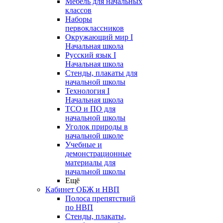
Мебель для начальных
классов
Наборы
первоклассников
Окружающий мир I
Начальная школа
Русский язык I
Начальная школа
Стенды, плакаты для
начальной школы
Технология I
Начальная школа
ТСО и ПО для
начальной школы
Уголок природы в
начальной школе
Учебные и
демонстрационные
материалы для
начальной школы
Ещё
Кабинет ОБЖ и НВП
Полоса препятствий
по НВП
Стенды, плакаты,