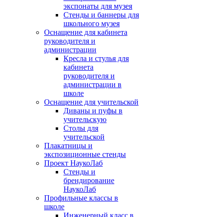
экспонаты для музея
Стенды и баннеры для
школьного музея
Оснащение для кабинета
руководителя и
администрации
Кресла и стулья для
кабинета
руководителя и
администрации в
школе
Оснащение для учительской
Диваны и пуфы в
учительскую
Столы для
учительской
Плакатницы и
экспозиционные стенды
Проект НаукоЛаб
Стенды и
брендирование
НаукоЛаб
Профильные классы в
школе
Инженерный класс в