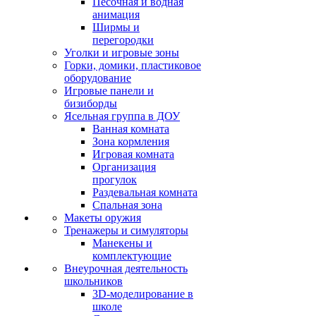
Песочная и водная
анимация
Ширмы и
перегородки
Уголки и игровые зоны
Горки, домики, пластиковое
оборудование
Игровые панели и
бизиборды
Ясельная группа в ДОУ
Ванная комната
Зона кормления
Игровая комната
Организация
прогулок
Раздевальная комната
Спальная зона
Макеты оружия
Тренажеры и симуляторы
Манекены и
комплектующие
Внеурочная деятельность
школьников
3D-моделирование в
школе