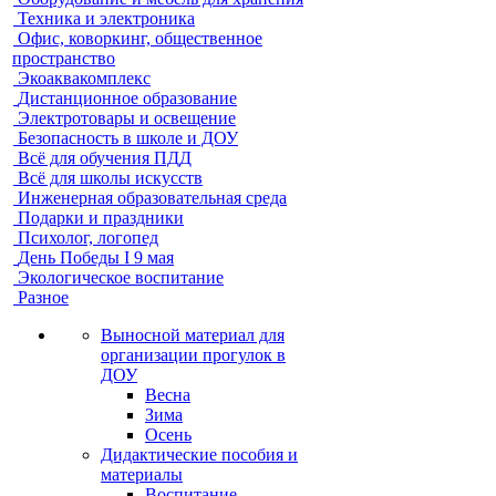
Техника и электроника
Офис, коворкинг, общественное
пространство
Экоаквакомплекс
Дистанционное образование
Электротовары и освещение
Безопасность в школе и ДОУ
Всё для обучения ПДД
Всё для школы искусств
Инженерная образовательная среда
Подарки и праздники
Психолог, логопед
День Победы I 9 мая
Экологическое воспитание
Разное
Выносной материал для
организации прогулок в
ДОУ
Весна
Зима
Осень
Дидактические пособия и
материалы
Воспитание