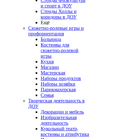
Стенды Физкультура
и спорт в ДОУ
Стенды Холлы и
коридоры в ДОУ
Ещё
Сюжетно-ролевые игры и
профориентация
Больница
Костюмы для
сюжетно-ролевой
игры
Кухня
Магазин
Мастерская
Наборы продуктов
Наборы хозяйки
Парикмахерская
Семья
Творческая деятельность в
ДОУ
Декорации и мебель
Изобразительная
деятельность
Кукольный театр,
костюмы и атрибутика