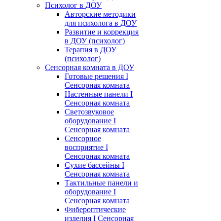
Психолог в ДОУ
Авторские методики
для психолога в ДОУ
Развитие и коррекция
в ДОУ (психолог)
Терапия в ДОУ
(психолог)
Сенсорная комната в ДОУ
Готовые решения I
Сенсорная комната
Настенные панели I
Сенсорная комната
Светозвуковое
оборудование I
Сенсорная комната
Сенсорное
восприятие I
Сенсорная комната
Сухие бассейны I
Сенсорная комната
Тактильные панели и
оборудование I
Сенсорная комната
Фибероптические
изделия I Сенсорная