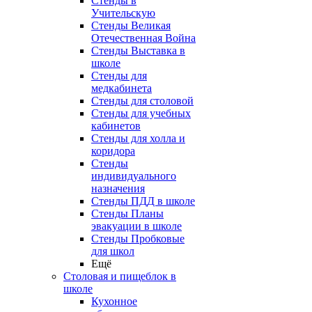
Стенды в
Учительскую
Стенды Великая
Отечественная Война
Стенды Выставка в
школе
Стенды для
медкабинета
Стенды для столовой
Стенды для учебных
кабинетов
Стенды для холла и
коридора
Стенды
индивидуального
назначения
Стенды ПДД в школе
Стенды Планы
эвакуации в школе
Стенды Пробковые
для школ
Ещё
Столовая и пищеблок в
школе
Кухонное