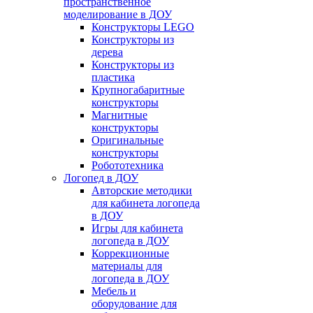
пространственное
моделирование в ДОУ
Конструкторы LEGO
Конструкторы из
дерева
Конструкторы из
пластика
Крупногабаритные
конструкторы
Магнитные
конструкторы
Оригинальные
конструкторы
Робототехника
Логопед в ДОУ
Авторские методики
для кабинета логопеда
в ДОУ
Игры для кабинета
логопеда в ДОУ
Коррекционные
материалы для
логопеда в ДОУ
Мебель и
оборудование для