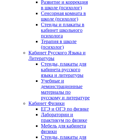
Развитие и коррекция
в школе (психолог)
Сенсорная комната в
школе (психолог)
Стенды и плакаты в
кабинет школьного
психолога
Терапия в школе
(психолог)
Кабинет Русского Языка и
Литературы
Стенды, плакаты для
кабинета русского
языка и литературы
Учебные и
демонстрационные
материалы по
русскому и литературе
Кабинет Физики
ЕГЭ и ОГЭ по физике
Лаборатории и
практикум по физике
Мебель для кабинета
физики
Стенды, плакаты для