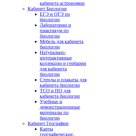
кабинета астрономии
Кабинет Биологии
ЕГЭ и ОГЭ по
биологии
Лаборатории и
практикум по
биологии
Мебель для кабинета
биологии
Натурально-
интерактивные
коллекции и гербарии
для кабинета
биологии
Стенды и плакаты для
кабинета биологии
ТСО и ПО для
кабинета биологии
Учебные и
демонстрационные
материалы по
биологии
Кабинет Географии
Карты
географические,