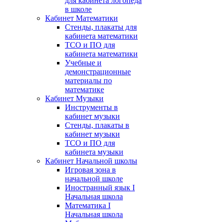
для кабинета логопеда
в школе
Кабинет Математики
Стенды, плакаты для
кабинета математики
ТСО и ПО для
кабинета математики
Учебные и
демонстрационные
материалы по
математике
Кабинет Музыки
Инструменты в
кабинет музыки
Стенды, плакаты в
кабинет музыки
ТСО и ПО для
кабинета музыки
Кабинет Начальной школы
Игровая зона в
начальной школе
Иностранный язык I
Начальная школа
Математика I
Начальная школа