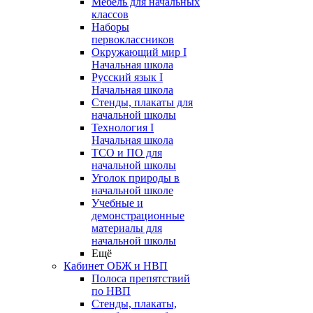
Мебель для начальных
классов
Наборы
первоклассников
Окружающий мир I
Начальная школа
Русский язык I
Начальная школа
Стенды, плакаты для
начальной школы
Технология I
Начальная школа
ТСО и ПО для
начальной школы
Уголок природы в
начальной школе
Учебные и
демонстрационные
материалы для
начальной школы
Ещё
Кабинет ОБЖ и НВП
Полоса препятствий
по НВП
Стенды, плакаты,