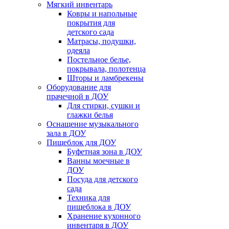
Мягкий инвентарь
Ковры и напольные
покрытия для
детского сада
Матрасы, подушки,
одеяла
Постельное белье,
покрывала, полотенца
Шторы и ламбрекены
Оборудование для
прачечной в ДОУ
Для стирки, сушки и
глажки белья
Оснащение музыкального
зала в ДОУ
Пищеблок для ДОУ
Буфетная зона в ДОУ
Ванны моечные в
ДОУ
Посуда для детского
сада
Техника для
пищеблока в ДОУ
Хранение кухонного
инвентаря в ДОУ