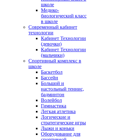
школе
Медико-
биологический класс
в школе
Современный кабинет
технологии
Кабинет Технологии
(девочки)
Кабинет Технологии
(мальчики)
Спортивный комплекс в
школе
Баскетбол
Бассейн
Большой и
настольный теннис,
бадминтон
Волейбол
Гимнастика
Легкая атлетика
Логические и
стратегические игры
Лыжи и коньки
Оборудование для
спортивной