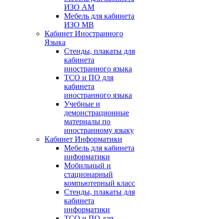
ИЗО АМ
Мебель для кабинета
ИЗО МВ
Кабинет Иностранного
Языка
Стенды, плакаты для
кабинета
иностранного языка
ТСО и ПО для
кабинета
иностранного языка
Учебные и
демонстрационные
материалы по
иностранному языку
Кабинет Информатики
Мебель для кабинета
информатики
Мобильный и
стационарный
компьютерный класс
Стенды, плакаты для
кабинета
информатики
ТСО и ПО для