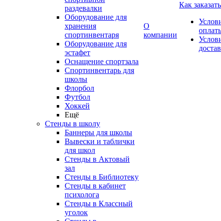
Как заказать
раздевалки
Оборудование для
Услов
хранения
О
оплат
спортинвентаря
компании
Услов
Оборудование для
доста
эстафет
Оснащение спортзала
Спортинвентарь для
школы
Флорбол
Футбол
Хоккей
Ещё
Стенды в школу
Баннеры для школы
Вывески и таблички
для школ
Стенды в Актовый
зал
Стенды в Библиотеку
Стенды в кабинет
психолога
Стенды в Классный
уголок