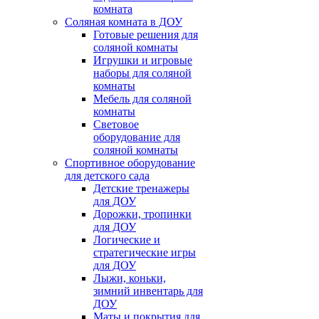
комната
Соляная комната в ДОУ
Готовые решения для
соляной комнаты
Игрушки и игровые
наборы для соляной
комнаты
Мебель для соляной
комнаты
Световое
оборудование для
соляной комнаты
Спортивное оборудование
для детского сада
Детские тренажеры
для ДОУ
Дорожки, тропинки
для ДОУ
Логические и
стратегические игры
для ДОУ
Лыжи, коньки,
зимний инвентарь для
ДОУ
Маты и покрытия для