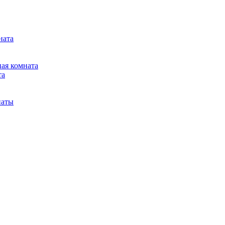
ната
ная комната
та
наты