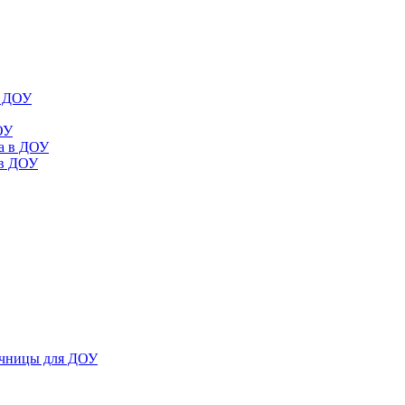
в ДОУ
ОУ
да в ДОУ
 в ДОУ
ечницы для ДОУ