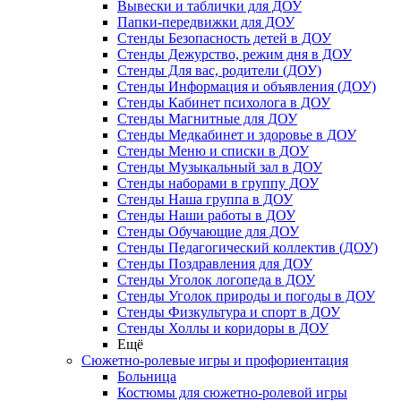
Вывески и таблички для ДОУ
Папки-передвижки для ДОУ
Стенды Безопасность детей в ДОУ
Стенды Дежурство, режим дня в ДОУ
Стенды Для вас, родители (ДОУ)
Стенды Информация и объявления (ДОУ)
Стенды Кабинет психолога в ДОУ
Стенды Магнитные для ДОУ
Стенды Медкабинет и здоровье в ДОУ
Стенды Меню и списки в ДОУ
Стенды Музыкальный зал в ДОУ
Стенды наборами в группу ДОУ
Стенды Наша группа в ДОУ
Стенды Наши работы в ДОУ
Стенды Обучающие для ДОУ
Стенды Педагогический коллектив (ДОУ)
Стенды Поздравления для ДОУ
Стенды Уголок логопеда в ДОУ
Стенды Уголок природы и погоды в ДОУ
Стенды Физкультура и спорт в ДОУ
Стенды Холлы и коридоры в ДОУ
Ещё
Сюжетно-ролевые игры и профориентация
Больница
Костюмы для сюжетно-ролевой игры