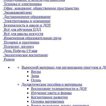
Техника и электроника
Офис, коворкинг, общественное пространство
Экоаквакомплекс
Дистанционное образование
Электротовары и освещение
Безопасность в школе и ДОУ
Всё для обучения ПДД
Всё для школы искусств
Инженерная образовательная среда
Подарки и праздники
Психолог, логопед
День Победы I 9 мая
Экологическое воспитание
Разное
Выносной материал для организации прогулок в 
Весна
Зима
Осень
Дидактические пособия и материалы
Воспитание толерантности в ДОУ
Изучение цвета и формы
Когнитивное развитие
Основы математики
Рамки-вкладыши, пазлы, шнуровки