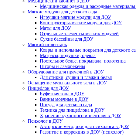
Медицинский кабинет в ДОУ
Медицинская одежда и расходные материалы
Мягкие модули для детского сада
Игрушки-мягкие модули для ДОУ
Конструкторы-мягкие модули для ДОУ
Маты для ДОУ
Отдельные элементы мягких модулей
Сухие бассейны для ДОУ
Мягкий инвентарь
Ковры и напольные покрытия для детского са
Матрасы, подушки, одеяла
Постельное белье, покрывала, полотенца
Шторы и ламбрекены
Оборудование для прачечной в ДОУ
Для стирки, сушки и глажки белья
Оснащение музыкального зала в ДОУ
Пищеблок для ДОУ
Буфетная зона в ДОУ
Ванны моечные в ДОУ
Посуда для детского сада
Техника для пищеблока в ДОУ
Хранение кухонного инвентаря в ДОУ
Психолог в ДОУ
Авторские методики для психолога в ДОУ
Развитие и коррекция в ДОУ (психолог)