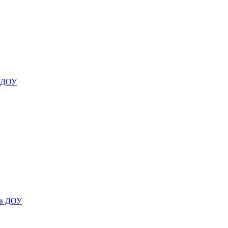
я ДОУ
 в ДОУ