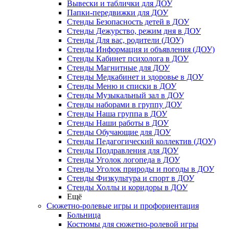
Вывески и таблички для ДОУ
Папки-передвижки для ДОУ
Стенды Безопасность детей в ДОУ
Стенды Дежурство, режим дня в ДОУ
Стенды Для вас, родители (ДОУ)
Стенды Информация и объявления (ДОУ)
Стенды Кабинет психолога в ДОУ
Стенды Магнитные для ДОУ
Стенды Медкабинет и здоровье в ДОУ
Стенды Меню и списки в ДОУ
Стенды Музыкальный зал в ДОУ
Стенды наборами в группу ДОУ
Стенды Наша группа в ДОУ
Стенды Наши работы в ДОУ
Стенды Обучающие для ДОУ
Стенды Педагогический коллектив (ДОУ)
Стенды Поздравления для ДОУ
Стенды Уголок логопеда в ДОУ
Стенды Уголок природы и погоды в ДОУ
Стенды Физкультура и спорт в ДОУ
Стенды Холлы и коридоры в ДОУ
Ещё
Сюжетно-ролевые игры и профориентация
Больница
Костюмы для сюжетно-ролевой игры