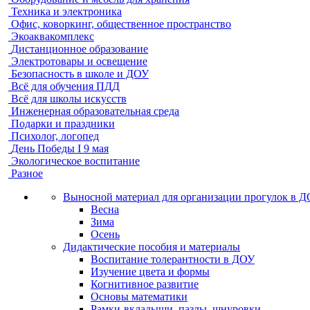
Техника и электроника
Офис, коворкинг, общественное пространство
Экоаквакомплекс
Дистанционное образование
Электротовары и освещение
Безопасность в школе и ДОУ
Всё для обучения ПДД
Всё для школы искусств
Инженерная образовательная среда
Подарки и праздники
Психолог, логопед
День Победы I 9 мая
Экологическое воспитание
Разное
Выносной материал для организации прогулок в 
Весна
Зима
Осень
Дидактические пособия и материалы
Воспитание толерантности в ДОУ
Изучение цвета и формы
Когнитивное развитие
Основы математики
Рамки-вкладыши, пазлы, шнуровки