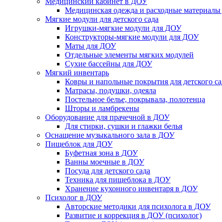
Медицинский кабинет в ДОУ
Медицинская одежда и расходные материалы
Мягкие модули для детского сада
Игрушки-мягкие модули для ДОУ
Конструкторы-мягкие модули для ДОУ
Маты для ДОУ
Отдельные элементы мягких модулей
Сухие бассейны для ДОУ
Мягкий инвентарь
Ковры и напольные покрытия для детского са
Матрасы, подушки, одеяла
Постельное белье, покрывала, полотенца
Шторы и ламбрекены
Оборудование для прачечной в ДОУ
Для стирки, сушки и глажки белья
Оснащение музыкального зала в ДОУ
Пищеблок для ДОУ
Буфетная зона в ДОУ
Ванны моечные в ДОУ
Посуда для детского сада
Техника для пищеблока в ДОУ
Хранение кухонного инвентаря в ДОУ
Психолог в ДОУ
Авторские методики для психолога в ДОУ
Развитие и коррекция в ДОУ (психолог)