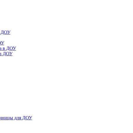
в ДОУ
ОУ
да в ДОУ
 в ДОУ
ечницы для ДОУ