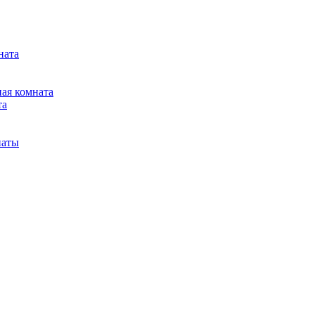
ната
ная комната
та
наты