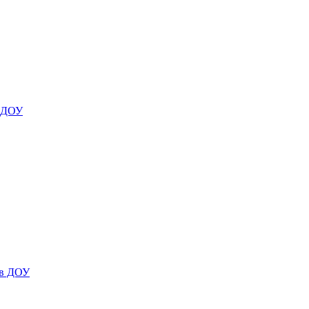
я ДОУ
 в ДОУ