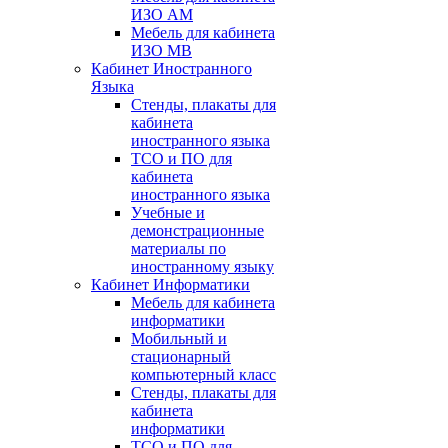
ИЗО АМ
Мебель для кабинета
ИЗО МВ
Кабинет Иностранного
Языка
Стенды, плакаты для
кабинета
иностранного языка
ТСО и ПО для
кабинета
иностранного языка
Учебные и
демонстрационные
материалы по
иностранному языку
Кабинет Информатики
Мебель для кабинета
информатики
Мобильный и
стационарный
компьютерный класс
Стенды, плакаты для
кабинета
информатики
ТСО и ПО для