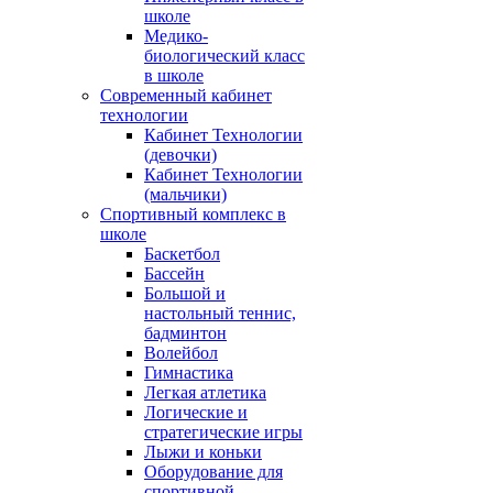
школе
Медико-
биологический класс
в школе
Современный кабинет
технологии
Кабинет Технологии
(девочки)
Кабинет Технологии
(мальчики)
Спортивный комплекс в
школе
Баскетбол
Бассейн
Большой и
настольный теннис,
бадминтон
Волейбол
Гимнастика
Легкая атлетика
Логические и
стратегические игры
Лыжи и коньки
Оборудование для
спортивной