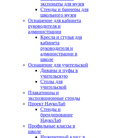
экспонаты для музея
Стенды и баннеры для
школьного музея
Оснащение для кабинета
руководителя и
администрации
Кресла и стулья для
кабинета
руководителя и
администрации в
школе
Оснащение для учительской
Диваны и пуфы в
учительскую
Столы для
учительской
Плакатницы и
экспозиционные стенды
Проект НаукоЛаб
Стенды и
брендирование
НаукоЛаб
Профильные классы в
школе
Инженерный класс в