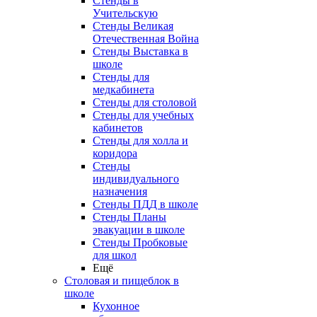
Стенды в
Учительскую
Стенды Великая
Отечественная Война
Стенды Выставка в
школе
Стенды для
медкабинета
Стенды для столовой
Стенды для учебных
кабинетов
Стенды для холла и
коридора
Стенды
индивидуального
назначения
Стенды ПДД в школе
Стенды Планы
эвакуации в школе
Стенды Пробковые
для школ
Ещё
Столовая и пищеблок в
школе
Кухонное