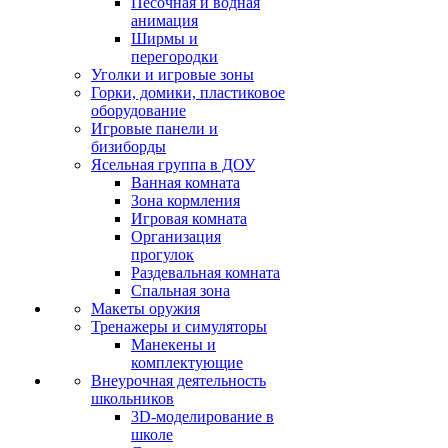
Песочная и водная
анимация
Ширмы и
перегородки
Уголки и игровые зоны
Горки, домики, пластиковое
оборудование
Игровые панели и
бизиборды
Ясельная группа в ДОУ
Ванная комната
Зона кормления
Игровая комната
Организация
прогулок
Раздевальная комната
Спальная зона
Макеты оружия
Тренажеры и симуляторы
Манекены и
комплектующие
Внеурочная деятельность
школьников
3D-моделирование в
школе