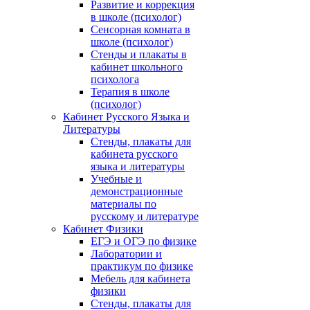
Развитие и коррекция
в школе (психолог)
Сенсорная комната в
школе (психолог)
Стенды и плакаты в
кабинет школьного
психолога
Терапия в школе
(психолог)
Кабинет Русского Языка и
Литературы
Стенды, плакаты для
кабинета русского
языка и литературы
Учебные и
демонстрационные
материалы по
русскому и литературе
Кабинет Физики
ЕГЭ и ОГЭ по физике
Лаборатории и
практикум по физике
Мебель для кабинета
физики
Стенды, плакаты для