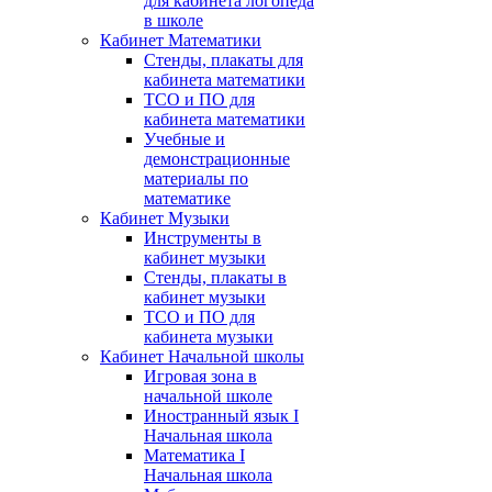
для кабинета логопеда
в школе
Кабинет Математики
Стенды, плакаты для
кабинета математики
ТСО и ПО для
кабинета математики
Учебные и
демонстрационные
материалы по
математике
Кабинет Музыки
Инструменты в
кабинет музыки
Стенды, плакаты в
кабинет музыки
ТСО и ПО для
кабинета музыки
Кабинет Начальной школы
Игровая зона в
начальной школе
Иностранный язык I
Начальная школа
Математика I
Начальная школа