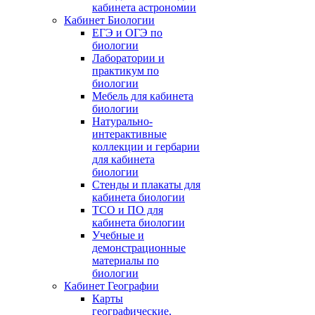
кабинета астрономии
Кабинет Биологии
ЕГЭ и ОГЭ по
биологии
Лаборатории и
практикум по
биологии
Мебель для кабинета
биологии
Натурально-
интерактивные
коллекции и гербарии
для кабинета
биологии
Стенды и плакаты для
кабинета биологии
ТСО и ПО для
кабинета биологии
Учебные и
демонстрационные
материалы по
биологии
Кабинет Географии
Карты
географические,