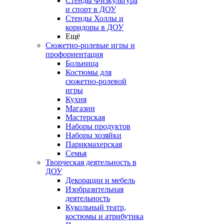
Стенды Физкультура
и спорт в ДОУ
Стенды Холлы и
коридоры в ДОУ
Ещё
Сюжетно-ролевые игры и
профориентация
Больница
Костюмы для
сюжетно-ролевой
игры
Кухня
Магазин
Мастерская
Наборы продуктов
Наборы хозяйки
Парикмахерская
Семья
Творческая деятельность в
ДОУ
Декорации и мебель
Изобразительная
деятельность
Кукольный театр,
костюмы и атрибутика