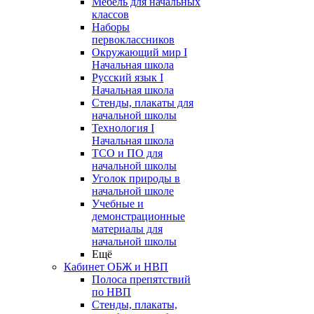
Мебель для начальных
классов
Наборы
первоклассников
Окружающий мир I
Начальная школа
Русский язык I
Начальная школа
Стенды, плакаты для
начальной школы
Технология I
Начальная школа
ТСО и ПО для
начальной школы
Уголок природы в
начальной школе
Учебные и
демонстрационные
материалы для
начальной школы
Ещё
Кабинет ОБЖ и НВП
Полоса препятствий
по НВП
Стенды, плакаты,