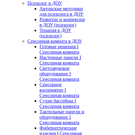
Психолог в ДОУ
Авторские методики
для психолога в ДОУ
Развитие и коррекция
в ДОУ (психолог)
Терапия в ДОУ
(психолог)
Сенсорная комната в ДОУ
Готовые решения I
Сенсорная комната
Настенные панели I
Сенсорная комната
Светозвуковое
оборудование I
Сенсорная комната
Сенсорное
восприятие I
Сенсорная комната
Сухие бассейны I
Сенсорная комната
Тактильные панели и
оборудование I
Сенсорная комната
Фибероптические
изделия I Сенсорная