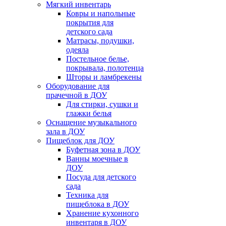
Мягкий инвентарь
Ковры и напольные
покрытия для
детского сада
Матрасы, подушки,
одеяла
Постельное белье,
покрывала, полотенца
Шторы и ламбрекены
Оборудование для
прачечной в ДОУ
Для стирки, сушки и
глажки белья
Оснащение музыкального
зала в ДОУ
Пищеблок для ДОУ
Буфетная зона в ДОУ
Ванны моечные в
ДОУ
Посуда для детского
сада
Техника для
пищеблока в ДОУ
Хранение кухонного
инвентаря в ДОУ