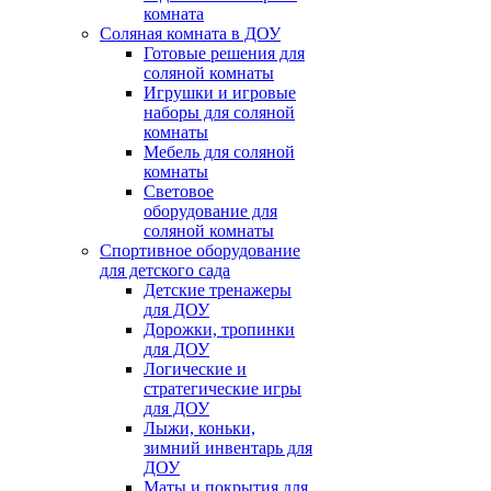
комната
Соляная комната в ДОУ
Готовые решения для
соляной комнаты
Игрушки и игровые
наборы для соляной
комнаты
Мебель для соляной
комнаты
Световое
оборудование для
соляной комнаты
Спортивное оборудование
для детского сада
Детские тренажеры
для ДОУ
Дорожки, тропинки
для ДОУ
Логические и
стратегические игры
для ДОУ
Лыжи, коньки,
зимний инвентарь для
ДОУ
Маты и покрытия для