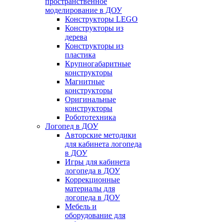
пространственное
моделирование в ДОУ
Конструкторы LEGO
Конструкторы из
дерева
Конструкторы из
пластика
Крупногабаритные
конструкторы
Магнитные
конструкторы
Оригинальные
конструкторы
Робототехника
Логопед в ДОУ
Авторские методики
для кабинета логопеда
в ДОУ
Игры для кабинета
логопеда в ДОУ
Коррекционные
материалы для
логопеда в ДОУ
Мебель и
оборудование для