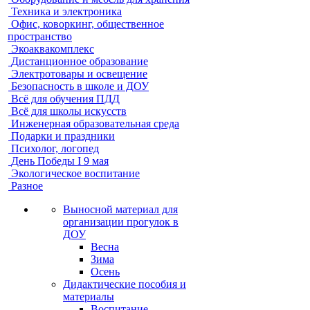
Техника и электроника
Офис, коворкинг, общественное
пространство
Экоаквакомплекс
Дистанционное образование
Электротовары и освещение
Безопасность в школе и ДОУ
Всё для обучения ПДД
Всё для школы искусств
Инженерная образовательная среда
Подарки и праздники
Психолог, логопед
День Победы I 9 мая
Экологическое воспитание
Разное
Выносной материал для
организации прогулок в
ДОУ
Весна
Зима
Осень
Дидактические пособия и
материалы
Воспитание