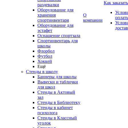
Как заказать
раздевалки
Оборудование для
Услов
хранения
О
оплат
спортинвентаря
компании
Услов
Оборудование для
доста
эстафет
Оснащение спортзала
Спортинвентарь для
школы
Флорбол
Футбол
Хоккей
Ещё
Стенды в школу
Баннеры для школы
Вывески и таблички
для школ
Стенды в Актовый
зал
Стенды в Библиотеку
Стенды в кабинет
психолога
Стенды в Классный
уголок