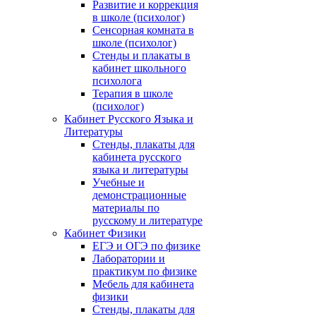
Развитие и коррекция
в школе (психолог)
Сенсорная комната в
школе (психолог)
Стенды и плакаты в
кабинет школьного
психолога
Терапия в школе
(психолог)
Кабинет Русского Языка и
Литературы
Стенды, плакаты для
кабинета русского
языка и литературы
Учебные и
демонстрационные
материалы по
русскому и литературе
Кабинет Физики
ЕГЭ и ОГЭ по физике
Лаборатории и
практикум по физике
Мебель для кабинета
физики
Стенды, плакаты для