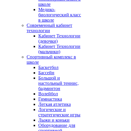
школе
Медико-
биологический класс
в школе
Современный кабинет
технологии
Кабинет Технологии
(девочки)
Кабинет Технологии
(мальчики)
Спортивный комплекс в
школе
Баскетбол
Бассейн
Большой и
настольный теннис,
бадминтон
Волейбол
Гимнастика
Легкая атлетика
Логические и
стратегические игры
Лыжи и коньки
Оборудование для
спортивной