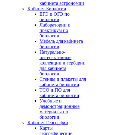
кабинета астрономии
Кабинет Биологии
ЕГЭ и ОГЭ по
биологии
Лаборатории и
практикум по
биологии
Мебель для кабинета
биологии
Натурально-
интерактивные
коллекции и гербарии
для кабинета
биологии
Стенды и плакаты для
кабинета биологии
ТСО и ПО для
кабинета биологии
Учебные и
демонстрационные
материалы по
биологии
Кабинет Географии
Карты
географические,