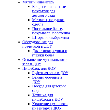
Мягкий инвентарь
Ковры и напольные
покрытия для
детского сада
Матрасы, подушки,
одеяла
Постельное белье,
покрывала, полотенца
Шторы и ламбрекены
Оборудование для
прачечной в ДОУ
Для стирки, сушки и
глажки белья
Оснащение музыкального
зала в ДОУ
Пищеблок для ДОУ
Буфетная зона в ДОУ
Ванны моечные в
ДОУ
Посуда для детского
сада
Техника для
пищеблока в ДОУ
Хранение кухонного
инвентаря в ДОУ