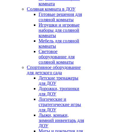
комната
Соляная комната в ДОУ
Готовые решения для
соляной комнаты
Игрушки и игровые
наборы для соляной
комнаты
Мебель для соляной
комнаты
Световое
оборудование для
соляной комнаты
Спортивное оборудование
для детского сада
Детские тренажеры
для ДОУ
Дорожки, тропинки
для ДОУ
Логические и
стратегические игры
для ДОУ
Лыжи, коньки,
зимний инвентарь для
ДОУ
Маты и покрытия для