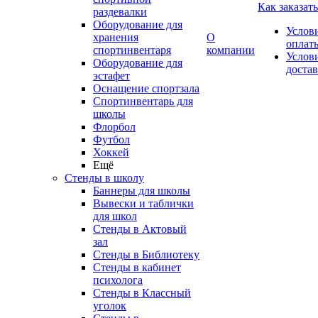
Как заказать
раздевалки
Оборудование для
Услов
хранения
О
оплат
спортинвентаря
компании
Услов
Оборудование для
доста
эстафет
Оснащение спортзала
Спортинвентарь для
школы
Флорбол
Футбол
Хоккей
Ещё
Стенды в школу
Баннеры для школы
Вывески и таблички
для школ
Стенды в Актовый
зал
Стенды в Библиотеку
Стенды в кабинет
психолога
Стенды в Классный
уголок