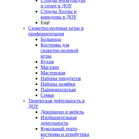
Стенды Физкультура
и спорт в ДОУ
Стенды Холлы и
коридоры в ДОУ
Ещё
Сюжетно-ролевые игры и
профориентация
Больница
Костюмы для
сюжетно-ролевой
игры
Кухня
Магазин
Мастерская
Наборы продуктов
Наборы хозяйки
Парикмахерская
Семья
Творческая деятельность в
ДОУ
Декорации и мебель
Изобразительная
деятельность
Кукольный театр,
костюмы и атрибутика