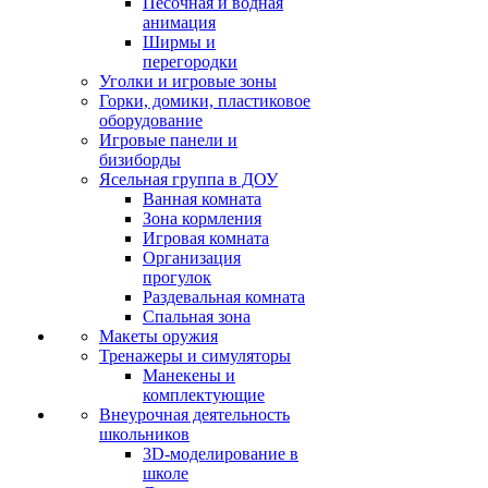
Песочная и водная
анимация
Ширмы и
перегородки
Уголки и игровые зоны
Горки, домики, пластиковое
оборудование
Игровые панели и
бизиборды
Ясельная группа в ДОУ
Ванная комната
Зона кормления
Игровая комната
Организация
прогулок
Раздевальная комната
Спальная зона
Макеты оружия
Тренажеры и симуляторы
Манекены и
комплектующие
Внеурочная деятельность
школьников
3D-моделирование в
школе