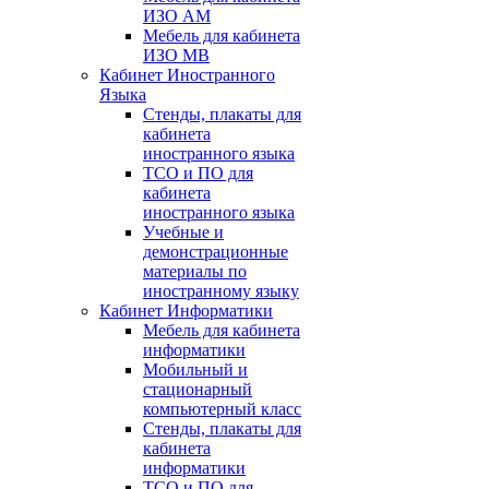
ИЗО АМ
Мебель для кабинета
ИЗО МВ
Кабинет Иностранного
Языка
Стенды, плакаты для
кабинета
иностранного языка
ТСО и ПО для
кабинета
иностранного языка
Учебные и
демонстрационные
материалы по
иностранному языку
Кабинет Информатики
Мебель для кабинета
информатики
Мобильный и
стационарный
компьютерный класс
Стенды, плакаты для
кабинета
информатики
ТСО и ПО для