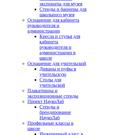
экспонаты для музея
Стенды и баннеры для
школьного музея
Оснащение для кабинета
руководителя и
администрации
Кресла и стулья для
кабинета
руководителя и
администрации в
школе
Оснащение для учительской
Диваны и пуфы в
учительскую
Столы для
учительской
Плакатницы и
экспозиционные стенды
Проект НаукоЛаб
Стенды и
брендирование
НаукоЛаб
Профильные классы в
школе
Инженерный класс в