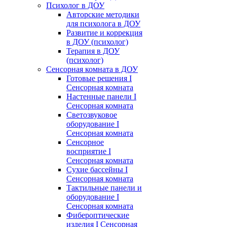
Психолог в ДОУ
Авторские методики
для психолога в ДОУ
Развитие и коррекция
в ДОУ (психолог)
Терапия в ДОУ
(психолог)
Сенсорная комната в ДОУ
Готовые решения I
Сенсорная комната
Настенные панели I
Сенсорная комната
Светозвуковое
оборудование I
Сенсорная комната
Сенсорное
восприятие I
Сенсорная комната
Сухие бассейны I
Сенсорная комната
Тактильные панели и
оборудование I
Сенсорная комната
Фибероптические
изделия I Сенсорная