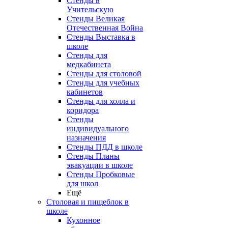
Стенды в
Учительскую
Стенды Великая
Отечественная Война
Стенды Выставка в
школе
Стенды для
медкабинета
Стенды для столовой
Стенды для учебных
кабинетов
Стенды для холла и
коридора
Стенды
индивидуального
назначения
Стенды ПДД в школе
Стенды Планы
эвакуации в школе
Стенды Пробковые
для школ
Ещё
Столовая и пищеблок в
школе
Кухонное