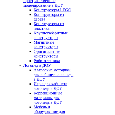
пространственное
моделирование в ДОУ
Конструкторы LEGO
Конструкторы из
дерева
Конструкторы из
пластика
Крупногабаритные
конструкторы
Магнитные
конструкторы
Оригинальные
конструкторы
Робототехника
Логопед в ДОУ
Авторские методики
для кабинета логопеда
в ДОУ
Игры для кабинета
логопеда в ДОУ
Коррекционные
материалы для
логопеда в ДОУ
Мебель и
оборудование для