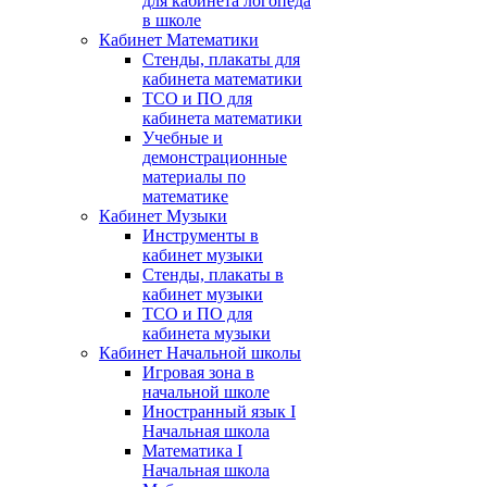
для кабинета логопеда
в школе
Кабинет Математики
Стенды, плакаты для
кабинета математики
ТСО и ПО для
кабинета математики
Учебные и
демонстрационные
материалы по
математике
Кабинет Музыки
Инструменты в
кабинет музыки
Стенды, плакаты в
кабинет музыки
ТСО и ПО для
кабинета музыки
Кабинет Начальной школы
Игровая зона в
начальной школе
Иностранный язык I
Начальная школа
Математика I
Начальная школа