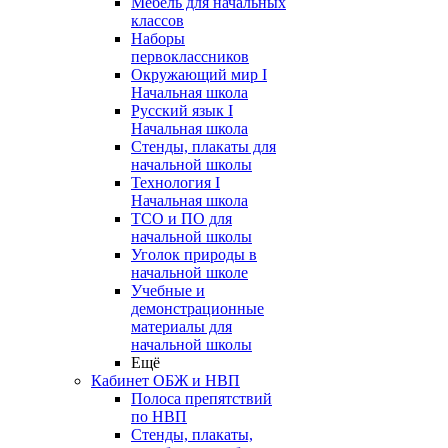
Мебель для начальных
классов
Наборы
первоклассников
Окружающий мир I
Начальная школа
Русский язык I
Начальная школа
Стенды, плакаты для
начальной школы
Технология I
Начальная школа
ТСО и ПО для
начальной школы
Уголок природы в
начальной школе
Учебные и
демонстрационные
материалы для
начальной школы
Ещё
Кабинет ОБЖ и НВП
Полоса препятствий
по НВП
Стенды, плакаты,