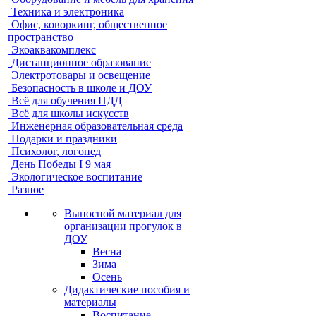
Техника и электроника
Офис, коворкинг, общественное
пространство
Экоаквакомплекс
Дистанционное образование
Электротовары и освещение
Безопасность в школе и ДОУ
Всё для обучения ПДД
Всё для школы искусств
Инженерная образовательная среда
Подарки и праздники
Психолог, логопед
День Победы I 9 мая
Экологическое воспитание
Разное
Выносной материал для
организации прогулок в
ДОУ
Весна
Зима
Осень
Дидактические пособия и
материалы
Воспитание