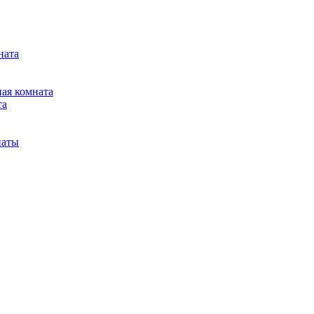
ната
ная комната
та
наты