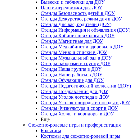
Вывески и таблички для ДОУ
Папки-передвижки для ДОУ
Стенды Безопасность детей в ДОУ
Стенды Дежурство, режим дня в ДОУ
Стенды Для вас, родители (ДОУ)
Стенды Информация и объявления (ДОУ)
Стенды Кабинет психолога в ДОУ
Стенды Магнитные для ДОУ
Стенды Медкабинет и здоровье в ДОУ
Стенды Меню и списки в ДОУ
Стенды Музыкальный зал в ДОУ
Стенды наборами в группу ДОУ
Стенды Наша группа в ДОУ
Стенды Наши работы в ДОУ
Стенды Обучающие для ДОУ
Стенды Педагогический коллектив (ДОУ)
Стенды Поздравления для ДОУ
Стенды Уголок логопеда в ДОУ
Стенды Уголок природы и погоды в ДОУ
Стенды Физкультура и спорт в ДОУ
Стенды Холлы и коридоры в ДОУ
Ещё
Сюжетно-ролевые игры и профориентация
Больница
Костюмы для сюжетно-ролевой игры