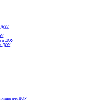
в ДОУ
ОУ
да в ДОУ
 в ДОУ
ечницы для ДОУ