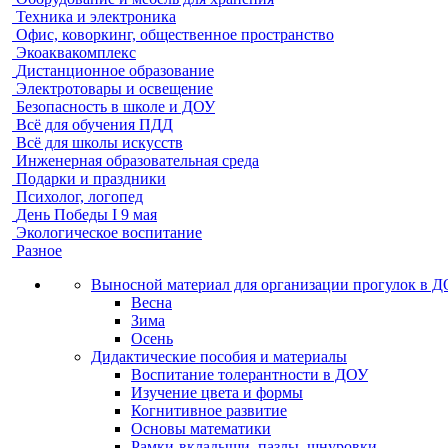
Техника и электроника
Офис, коворкинг, общественное пространство
Экоаквакомплекс
Дистанционное образование
Электротовары и освещение
Безопасность в школе и ДОУ
Всё для обучения ПДД
Всё для школы искусств
Инженерная образовательная среда
Подарки и праздники
Психолог, логопед
День Победы I 9 мая
Экологическое воспитание
Разное
Выносной материал для организации прогулок в 
Весна
Зима
Осень
Дидактические пособия и материалы
Воспитание толерантности в ДОУ
Изучение цвета и формы
Когнитивное развитие
Основы математики
Рамки-вкладыши, пазлы, шнуровки