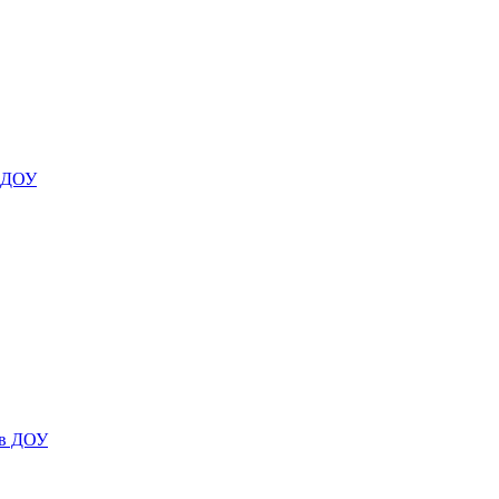
я ДОУ
 в ДОУ