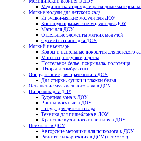
Медицинский кабинет в ДОУ
Медицинская одежда и расходные материалы
Мягкие модули для детского сада
Игрушки-мягкие модули для ДОУ
Конструкторы-мягкие модули для ДОУ
Маты для ДОУ
Отдельные элементы мягких модулей
Сухие бассейны для ДОУ
Мягкий инвентарь
Ковры и напольные покрытия для детского са
Матрасы, подушки, одеяла
Постельное белье, покрывала, полотенца
Шторы и ламбрекены
Оборудование для прачечной в ДОУ
Для стирки, сушки и глажки белья
Оснащение музыкального зала в ДОУ
Пищеблок для ДОУ
Буфетная зона в ДОУ
Ванны моечные в ДОУ
Посуда для детского сада
Техника для пищеблока в ДОУ
Хранение кухонного инвентаря в ДОУ
Психолог в ДОУ
Авторские методики для психолога в ДОУ
Развитие и коррекция в ДОУ (психолог)