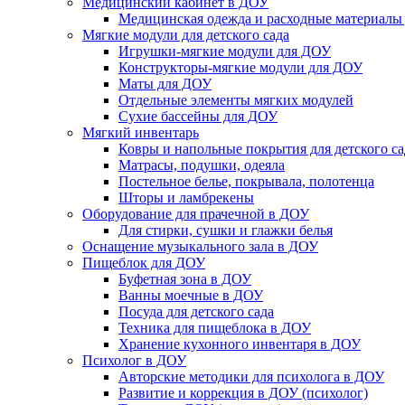
Медицинский кабинет в ДОУ
Медицинская одежда и расходные материалы
Мягкие модули для детского сада
Игрушки-мягкие модули для ДОУ
Конструкторы-мягкие модули для ДОУ
Маты для ДОУ
Отдельные элементы мягких модулей
Сухие бассейны для ДОУ
Мягкий инвентарь
Ковры и напольные покрытия для детского са
Матрасы, подушки, одеяла
Постельное белье, покрывала, полотенца
Шторы и ламбрекены
Оборудование для прачечной в ДОУ
Для стирки, сушки и глажки белья
Оснащение музыкального зала в ДОУ
Пищеблок для ДОУ
Буфетная зона в ДОУ
Ванны моечные в ДОУ
Посуда для детского сада
Техника для пищеблока в ДОУ
Хранение кухонного инвентаря в ДОУ
Психолог в ДОУ
Авторские методики для психолога в ДОУ
Развитие и коррекция в ДОУ (психолог)