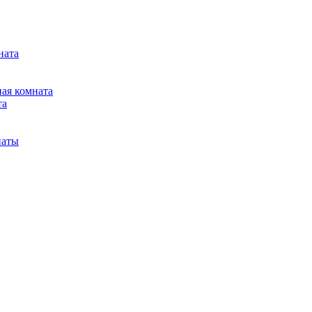
ната
ная комната
та
наты