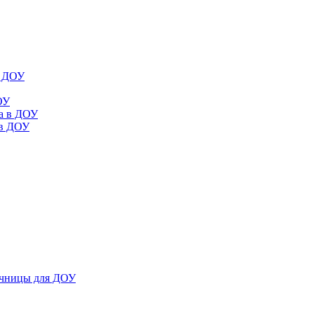
в ДОУ
ОУ
да в ДОУ
 в ДОУ
ечницы для ДОУ