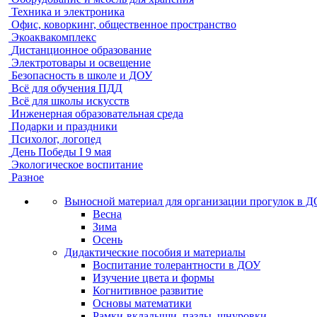
Техника и электроника
Офис, коворкинг, общественное пространство
Экоаквакомплекс
Дистанционное образование
Электротовары и освещение
Безопасность в школе и ДОУ
Всё для обучения ПДД
Всё для школы искусств
Инженерная образовательная среда
Подарки и праздники
Психолог, логопед
День Победы I 9 мая
Экологическое воспитание
Разное
Выносной материал для организации прогулок в 
Весна
Зима
Осень
Дидактические пособия и материалы
Воспитание толерантности в ДОУ
Изучение цвета и формы
Когнитивное развитие
Основы математики
Рамки-вкладыши, пазлы, шнуровки