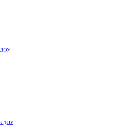
я ДОУ
 в ДОУ