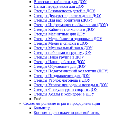
Вывески и таблички для ДОУ
Папки-передвижки для ДОУ
Стенды Безопасность детей в ДОУ
Стенды Дежурство, режим дня в ДОУ
Стенды Для вас, родители (ДОУ)
Стенды Информация и объявления (ДОУ)
Стенды Кабинет психолога в ДОУ
Стенды Магнитные для ДОУ
Стенды Медкабинет и здоровье в ДОУ
Стенды Меню и списки в ДОУ
Стенды Музыкальный зал в ДОУ
Стенды наборами в группу ДОУ
Стенды Наша группа в ДОУ
Стенды Наши работы в ДОУ
Стенды Обучающие для ДОУ
Стенды Педагогический коллектив (ДОУ)
Стенды Поздравления для ДОУ
Стенды Уголок логопеда в ДОУ
Стенды Уголок природы и погоды в ДОУ
Стенды Физкультура и спорт в ДОУ
Стенды Холлы и коридоры в ДОУ
Ещё
Сюжетно-ролевые игры и профориентация
Больница
Костюмы для сюжетно-ролевой игры