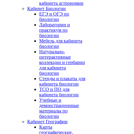
кабинета астрономии
Кабинет Биологии
ЕГЭ и ОГЭ по
биологии
Лаборатории и
практикум по
биологии
Мебель для кабинета
биологии
Натурально-
интерактивные
коллекции и гербарии
для кабинета
биологии
Стенды и плакаты для
кабинета биологии
ТСО и ПО для
кабинета биологии
Учебные и
демонстрационные
материалы по
биологии
Кабинет Географии
Карты
географические,