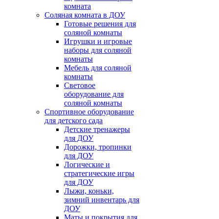
комната
Соляная комната в ДОУ
Готовые решения для
соляной комнаты
Игрушки и игровые
наборы для соляной
комнаты
Мебель для соляной
комнаты
Световое
оборудование для
соляной комнаты
Спортивное оборудование
для детского сада
Детские тренажеры
для ДОУ
Дорожки, тропинки
для ДОУ
Логические и
стратегические игры
для ДОУ
Лыжи, коньки,
зимний инвентарь для
ДОУ
Маты и покрытия для