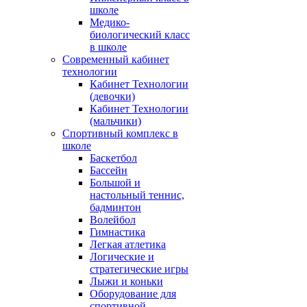
школе
Медико-
биологический класс
в школе
Современный кабинет
технологии
Кабинет Технологии
(девочки)
Кабинет Технологии
(мальчики)
Спортивный комплекс в
школе
Баскетбол
Бассейн
Большой и
настольный теннис,
бадминтон
Волейбол
Гимнастика
Легкая атлетика
Логические и
стратегические игры
Лыжи и коньки
Оборудование для
спортивной