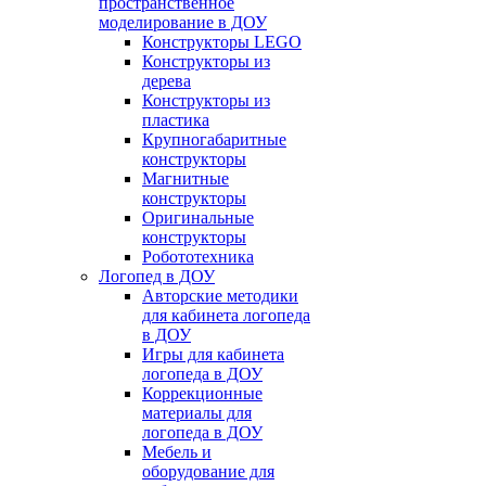
пространственное
моделирование в ДОУ
Конструкторы LEGO
Конструкторы из
дерева
Конструкторы из
пластика
Крупногабаритные
конструкторы
Магнитные
конструкторы
Оригинальные
конструкторы
Робототехника
Логопед в ДОУ
Авторские методики
для кабинета логопеда
в ДОУ
Игры для кабинета
логопеда в ДОУ
Коррекционные
материалы для
логопеда в ДОУ
Мебель и
оборудование для