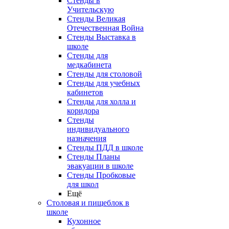
Стенды в
Учительскую
Стенды Великая
Отечественная Война
Стенды Выставка в
школе
Стенды для
медкабинета
Стенды для столовой
Стенды для учебных
кабинетов
Стенды для холла и
коридора
Стенды
индивидуального
назначения
Стенды ПДД в школе
Стенды Планы
эвакуации в школе
Стенды Пробковые
для школ
Ещё
Столовая и пищеблок в
школе
Кухонное