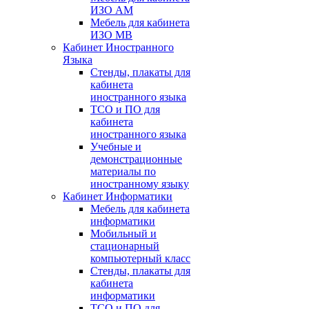
ИЗО АМ
Мебель для кабинета
ИЗО МВ
Кабинет Иностранного
Языка
Стенды, плакаты для
кабинета
иностранного языка
ТСО и ПО для
кабинета
иностранного языка
Учебные и
демонстрационные
материалы по
иностранному языку
Кабинет Информатики
Мебель для кабинета
информатики
Мобильный и
стационарный
компьютерный класс
Стенды, плакаты для
кабинета
информатики
ТСО и ПО для