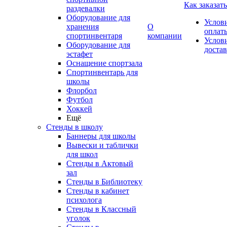
Как заказать
раздевалки
Оборудование для
Услов
хранения
О
оплат
спортинвентаря
компании
Услов
Оборудование для
доста
эстафет
Оснащение спортзала
Спортинвентарь для
школы
Флорбол
Футбол
Хоккей
Ещё
Стенды в школу
Баннеры для школы
Вывески и таблички
для школ
Стенды в Актовый
зал
Стенды в Библиотеку
Стенды в кабинет
психолога
Стенды в Классный
уголок