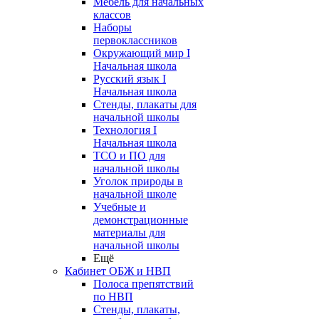
Мебель для начальных
классов
Наборы
первоклассников
Окружающий мир I
Начальная школа
Русский язык I
Начальная школа
Стенды, плакаты для
начальной школы
Технология I
Начальная школа
ТСО и ПО для
начальной школы
Уголок природы в
начальной школе
Учебные и
демонстрационные
материалы для
начальной школы
Ещё
Кабинет ОБЖ и НВП
Полоса препятствий
по НВП
Стенды, плакаты,