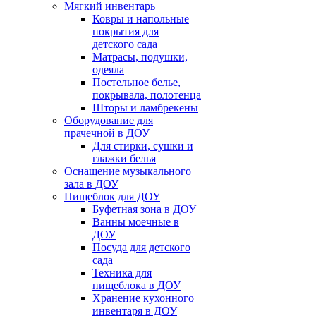
Мягкий инвентарь
Ковры и напольные
покрытия для
детского сада
Матрасы, подушки,
одеяла
Постельное белье,
покрывала, полотенца
Шторы и ламбрекены
Оборудование для
прачечной в ДОУ
Для стирки, сушки и
глажки белья
Оснащение музыкального
зала в ДОУ
Пищеблок для ДОУ
Буфетная зона в ДОУ
Ванны моечные в
ДОУ
Посуда для детского
сада
Техника для
пищеблока в ДОУ
Хранение кухонного
инвентаря в ДОУ