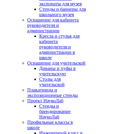
экспонаты для музея
Стенды и баннеры для
школьного музея
Оснащение для кабинета
руководителя и
администрации
Кресла и стулья для
кабинета
руководителя и
администрации в
школе
Оснащение для учительской
Диваны и пуфы в
учительскую
Столы для
учительской
Плакатницы и
экспозиционные стенды
Проект НаукоЛаб
Стенды и
брендирование
НаукоЛаб
Профильные классы в
школе
Инженерный класс в