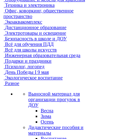
Техника и электроника
Офис, коворкинг, общественное
пространство
Экоаквакомплекс
Дистанционное образование
Электротовары и освещение
Безопасность в школе и ДОУ
Всё для обучения ПДД
Всё для школы искусств
Инженерная образовательная среда
Подарки и праздники
Психолог, логопед
День Победы I 9 мая
Экологическое воспитание
Разное
Выносной материал для
организации прогулок в
ДОУ
Весна
Зима
Осень
Дидактические пособия и
материалы
Воспитание