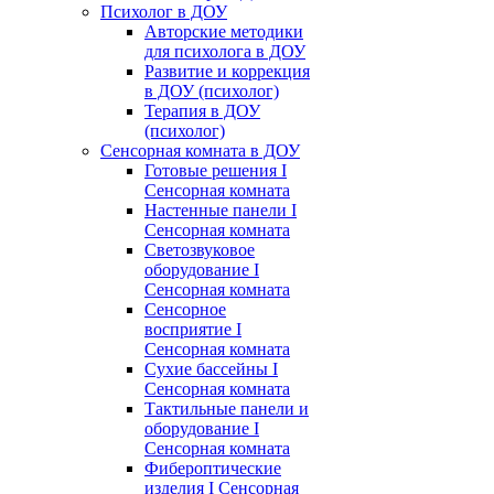
Психолог в ДОУ
Авторские методики
для психолога в ДОУ
Развитие и коррекция
в ДОУ (психолог)
Терапия в ДОУ
(психолог)
Сенсорная комната в ДОУ
Готовые решения I
Сенсорная комната
Настенные панели I
Сенсорная комната
Светозвуковое
оборудование I
Сенсорная комната
Сенсорное
восприятие I
Сенсорная комната
Сухие бассейны I
Сенсорная комната
Тактильные панели и
оборудование I
Сенсорная комната
Фибероптические
изделия I Сенсорная