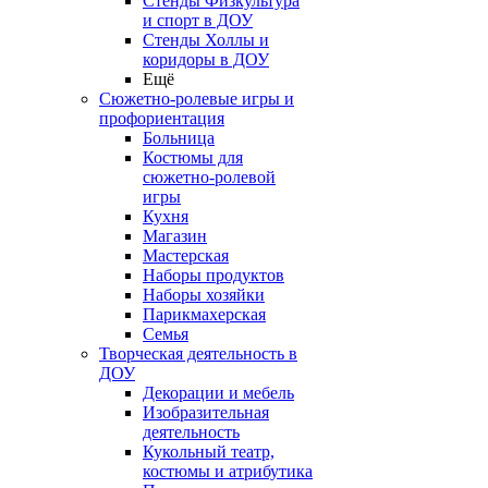
Стенды Физкультура
и спорт в ДОУ
Стенды Холлы и
коридоры в ДОУ
Ещё
Сюжетно-ролевые игры и
профориентация
Больница
Костюмы для
сюжетно-ролевой
игры
Кухня
Магазин
Мастерская
Наборы продуктов
Наборы хозяйки
Парикмахерская
Семья
Творческая деятельность в
ДОУ
Декорации и мебель
Изобразительная
деятельность
Кукольный театр,
костюмы и атрибутика