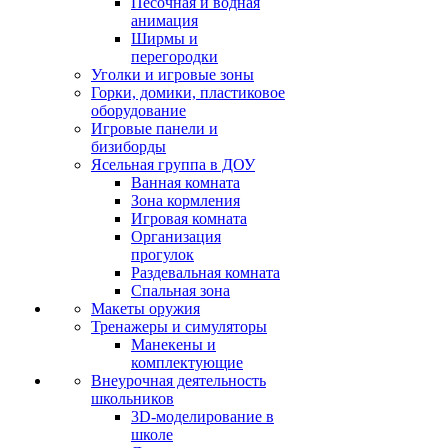
Песочная и водная
анимация
Ширмы и
перегородки
Уголки и игровые зоны
Горки, домики, пластиковое
оборудование
Игровые панели и
бизиборды
Ясельная группа в ДОУ
Ванная комната
Зона кормления
Игровая комната
Организация
прогулок
Раздевальная комната
Спальная зона
Макеты оружия
Тренажеры и симуляторы
Манекены и
комплектующие
Внеурочная деятельность
школьников
3D-моделирование в
школе