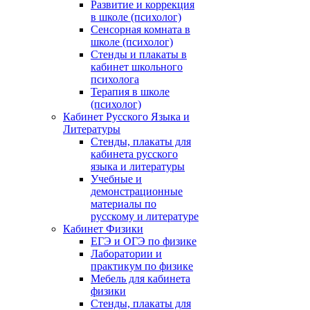
Развитие и коррекция
в школе (психолог)
Сенсорная комната в
школе (психолог)
Стенды и плакаты в
кабинет школьного
психолога
Терапия в школе
(психолог)
Кабинет Русского Языка и
Литературы
Стенды, плакаты для
кабинета русского
языка и литературы
Учебные и
демонстрационные
материалы по
русскому и литературе
Кабинет Физики
ЕГЭ и ОГЭ по физике
Лаборатории и
практикум по физике
Мебель для кабинета
физики
Стенды, плакаты для