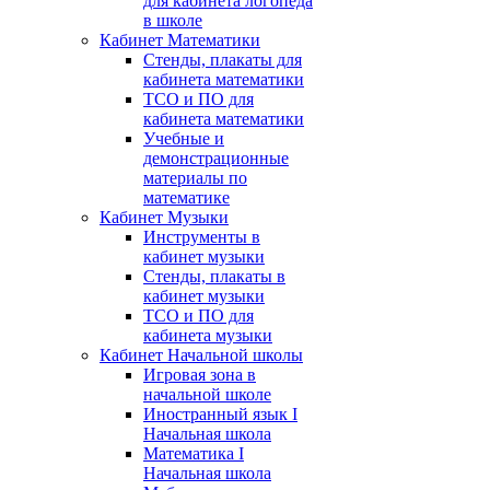
для кабинета логопеда
в школе
Кабинет Математики
Стенды, плакаты для
кабинета математики
ТСО и ПО для
кабинета математики
Учебные и
демонстрационные
материалы по
математике
Кабинет Музыки
Инструменты в
кабинет музыки
Стенды, плакаты в
кабинет музыки
ТСО и ПО для
кабинета музыки
Кабинет Начальной школы
Игровая зона в
начальной школе
Иностранный язык I
Начальная школа
Математика I
Начальная школа