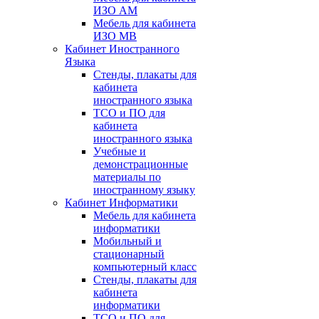
ИЗО АМ
Мебель для кабинета
ИЗО МВ
Кабинет Иностранного
Языка
Стенды, плакаты для
кабинета
иностранного языка
ТСО и ПО для
кабинета
иностранного языка
Учебные и
демонстрационные
материалы по
иностранному языку
Кабинет Информатики
Мебель для кабинета
информатики
Мобильный и
стационарный
компьютерный класс
Стенды, плакаты для
кабинета
информатики
ТСО и ПО для