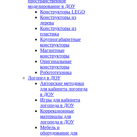
пространственное
моделирование в ДОУ
Конструкторы LEGO
Конструкторы из
дерева
Конструкторы из
пластика
Крупногабаритные
конструкторы
Магнитные
конструкторы
Оригинальные
конструкторы
Робототехника
Логопед в ДОУ
Авторские методики
для кабинета логопеда
в ДОУ
Игры для кабинета
логопеда в ДОУ
Коррекционные
материалы для
логопеда в ДОУ
Мебель и
оборудование для