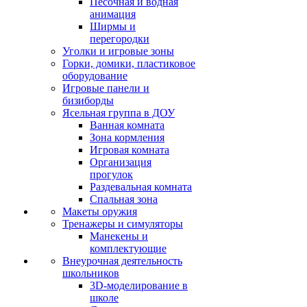
Песочная и водная
анимация
Ширмы и
перегородки
Уголки и игровые зоны
Горки, домики, пластиковое
оборудование
Игровые панели и
бизиборды
Ясельная группа в ДОУ
Ванная комната
Зона кормления
Игровая комната
Организация
прогулок
Раздевальная комната
Спальная зона
Макеты оружия
Тренажеры и симуляторы
Манекены и
комплектующие
Внеурочная деятельность
школьников
3D-моделирование в
школе