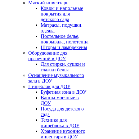
Мягкий инвентарь
Ковры и напольные
покрытия для
детского сада
Матрасы, подушки,
одеяла
Постельное белье,
покрывала, полотенца
Шторы и ламбрекены
Оборудование для
прачечной в ДОУ
Для стирки, сушки и
глажки белья
Оснащение музыкального
зала в ДОУ
Пищеблок для ДОУ
Буфетная зона в ДОУ
Ванны моечные в
ДОУ
Посуда для детского
сада
Техника для
пищеблока в ДОУ
Хранение кухонного
инвентаря в ДОУ