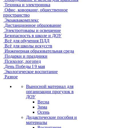
Техника и электроника
Офис, коворкинг, общественное
пространство
Экоаквакомплекс
Дистанционное образование
Электротовары и освещение
Безопасность в школе и ДОУ
Всё для обучения ПДД
Всё для школы искусств
Инженерная образовательная среда
Подарки и праздники
Психолог, логопед
День Победы I 9 мая
Экологическое воспитание
Разное
Выносной материал для
организации прогулок в
ДОУ
Весна
Зима
Осень
Дидактические пособия и
материалы
Воспитание