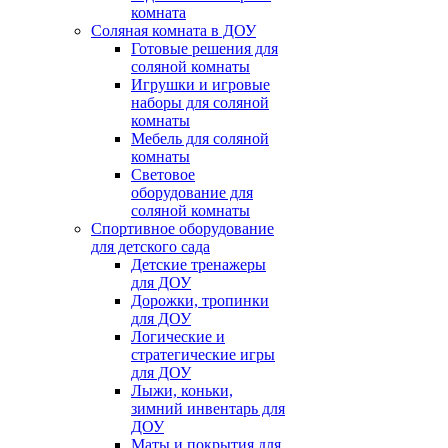
комната
Соляная комната в ДОУ
Готовые решения для
соляной комнаты
Игрушки и игровые
наборы для соляной
комнаты
Мебель для соляной
комнаты
Световое
оборудование для
соляной комнаты
Спортивное оборудование
для детского сада
Детские тренажеры
для ДОУ
Дорожки, тропинки
для ДОУ
Логические и
стратегические игры
для ДОУ
Лыжи, коньки,
зимний инвентарь для
ДОУ
Маты и покрытия для