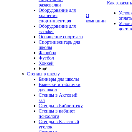
Как заказать
раздевалки
Оборудование для
Услов
хранения
О
оплат
спортинвентаря
компании
Услов
Оборудование для
доста
эстафет
Оснащение спортзала
Спортинвентарь для
школы
Флорбол
Футбол
Хоккей
Ещё
Стенды в школу
Баннеры для школы
Вывески и таблички
для школ
Стенды в Актовый
зал
Стенды в Библиотеку
Стенды в кабинет
психолога
Стенды в Классный
уголок