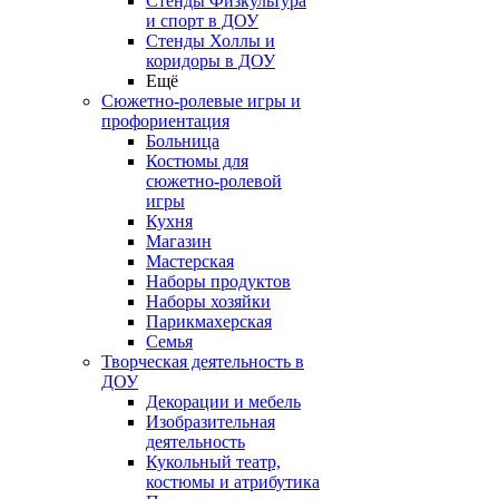
Стенды Физкультура
и спорт в ДОУ
Стенды Холлы и
коридоры в ДОУ
Ещё
Сюжетно-ролевые игры и
профориентация
Больница
Костюмы для
сюжетно-ролевой
игры
Кухня
Магазин
Мастерская
Наборы продуктов
Наборы хозяйки
Парикмахерская
Семья
Творческая деятельность в
ДОУ
Декорации и мебель
Изобразительная
деятельность
Кукольный театр,
костюмы и атрибутика