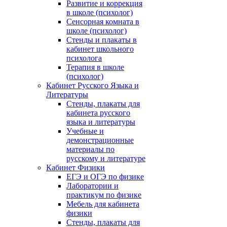
Развитие и коррекция
в школе (психолог)
Сенсорная комната в
школе (психолог)
Стенды и плакаты в
кабинет школьного
психолога
Терапия в школе
(психолог)
Кабинет Русского Языка и
Литературы
Стенды, плакаты для
кабинета русского
языка и литературы
Учебные и
демонстрационные
материалы по
русскому и литературе
Кабинет Физики
ЕГЭ и ОГЭ по физике
Лаборатории и
практикум по физике
Мебель для кабинета
физики
Стенды, плакаты для