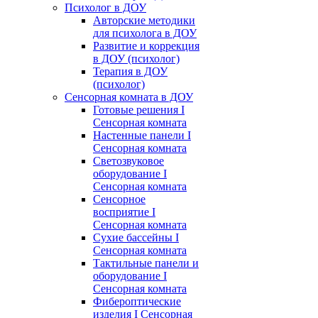
Психолог в ДОУ
Авторские методики
для психолога в ДОУ
Развитие и коррекция
в ДОУ (психолог)
Терапия в ДОУ
(психолог)
Сенсорная комната в ДОУ
Готовые решения I
Сенсорная комната
Настенные панели I
Сенсорная комната
Светозвуковое
оборудование I
Сенсорная комната
Сенсорное
восприятие I
Сенсорная комната
Сухие бассейны I
Сенсорная комната
Тактильные панели и
оборудование I
Сенсорная комната
Фибероптические
изделия I Сенсорная