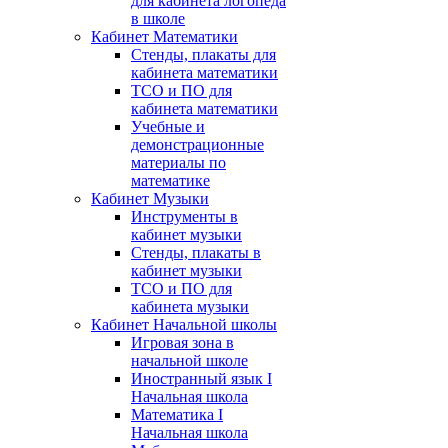
для кабинета логопеда
в школе
Кабинет Математики
Стенды, плакаты для
кабинета математики
ТСО и ПО для
кабинета математики
Учебные и
демонстрационные
материалы по
математике
Кабинет Музыки
Инструменты в
кабинет музыки
Стенды, плакаты в
кабинет музыки
ТСО и ПО для
кабинета музыки
Кабинет Начальной школы
Игровая зона в
начальной школе
Иностранный язык I
Начальная школа
Математика I
Начальная школа