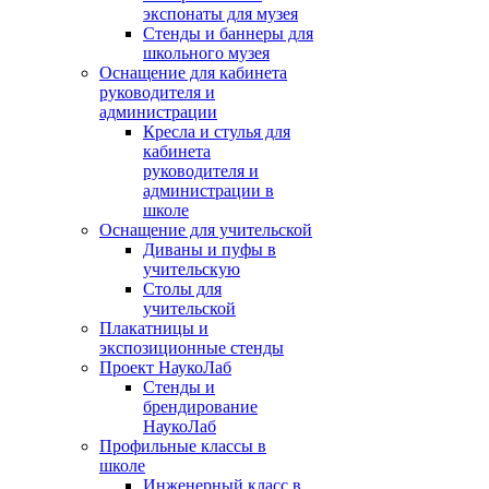
экспонаты для музея
Стенды и баннеры для
школьного музея
Оснащение для кабинета
руководителя и
администрации
Кресла и стулья для
кабинета
руководителя и
администрации в
школе
Оснащение для учительской
Диваны и пуфы в
учительскую
Столы для
учительской
Плакатницы и
экспозиционные стенды
Проект НаукоЛаб
Стенды и
брендирование
НаукоЛаб
Профильные классы в
школе
Инженерный класс в