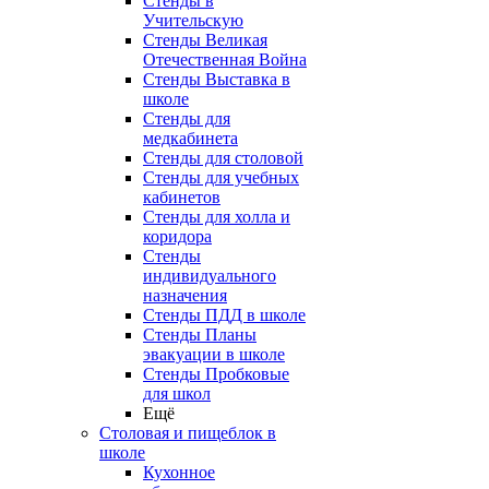
Стенды в
Учительскую
Стенды Великая
Отечественная Война
Стенды Выставка в
школе
Стенды для
медкабинета
Стенды для столовой
Стенды для учебных
кабинетов
Стенды для холла и
коридора
Стенды
индивидуального
назначения
Стенды ПДД в школе
Стенды Планы
эвакуации в школе
Стенды Пробковые
для школ
Ещё
Столовая и пищеблок в
школе
Кухонное