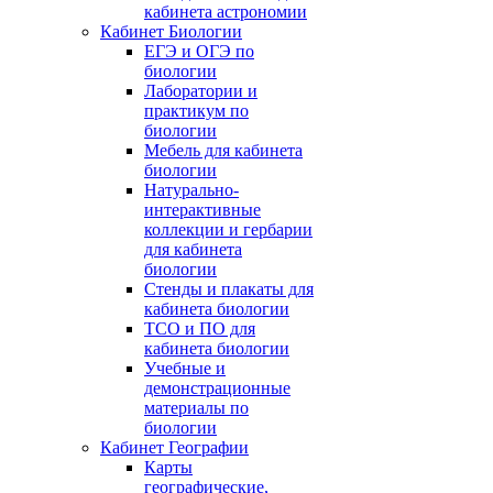
кабинета астрономии
Кабинет Биологии
ЕГЭ и ОГЭ по
биологии
Лаборатории и
практикум по
биологии
Мебель для кабинета
биологии
Натурально-
интерактивные
коллекции и гербарии
для кабинета
биологии
Стенды и плакаты для
кабинета биологии
ТСО и ПО для
кабинета биологии
Учебные и
демонстрационные
материалы по
биологии
Кабинет Географии
Карты
географические,