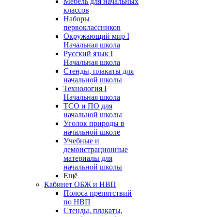
Мебель для начальных
классов
Наборы
первоклассников
Окружающий мир I
Начальная школа
Русский язык I
Начальная школа
Стенды, плакаты для
начальной школы
Технология I
Начальная школа
ТСО и ПО для
начальной школы
Уголок природы в
начальной школе
Учебные и
демонстрационные
материалы для
начальной школы
Ещё
Кабинет ОБЖ и НВП
Полоса препятствий
по НВП
Стенды, плакаты,