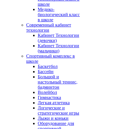
школе
Медико-
биологический класс
в школе
Современный кабинет
технологии
Кабинет Технологии
(девочки)
Кабинет Технологии
(мальчики)
Спортивный комплекс в
школе
Баскетбол
Бассейн
Большой и
настольный теннис,
бадминтон
Волейбол
Гимнастика
Легкая атлетика
Логические и
стратегические игры
Лыжи и коньки
Оборудование для
спортивной