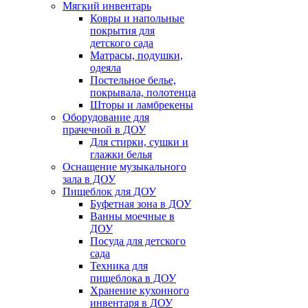
Мягкий инвентарь
Ковры и напольные
покрытия для
детского сада
Матрасы, подушки,
одеяла
Постельное белье,
покрывала, полотенца
Шторы и ламбрекены
Оборудование для
прачечной в ДОУ
Для стирки, сушки и
глажки белья
Оснащение музыкального
зала в ДОУ
Пищеблок для ДОУ
Буфетная зона в ДОУ
Ванны моечные в
ДОУ
Посуда для детского
сада
Техника для
пищеблока в ДОУ
Хранение кухонного
инвентаря в ДОУ