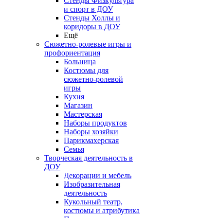
Стенды Физкультура
и спорт в ДОУ
Стенды Холлы и
коридоры в ДОУ
Ещё
Сюжетно-ролевые игры и
профориентация
Больница
Костюмы для
сюжетно-ролевой
игры
Кухня
Магазин
Мастерская
Наборы продуктов
Наборы хозяйки
Парикмахерская
Семья
Творческая деятельность в
ДОУ
Декорации и мебель
Изобразительная
деятельность
Кукольный театр,
костюмы и атрибутика