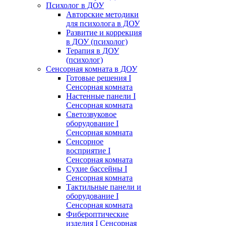
Психолог в ДОУ
Авторские методики
для психолога в ДОУ
Развитие и коррекция
в ДОУ (психолог)
Терапия в ДОУ
(психолог)
Сенсорная комната в ДОУ
Готовые решения I
Сенсорная комната
Настенные панели I
Сенсорная комната
Светозвуковое
оборудование I
Сенсорная комната
Сенсорное
восприятие I
Сенсорная комната
Сухие бассейны I
Сенсорная комната
Тактильные панели и
оборудование I
Сенсорная комната
Фибероптические
изделия I Сенсорная