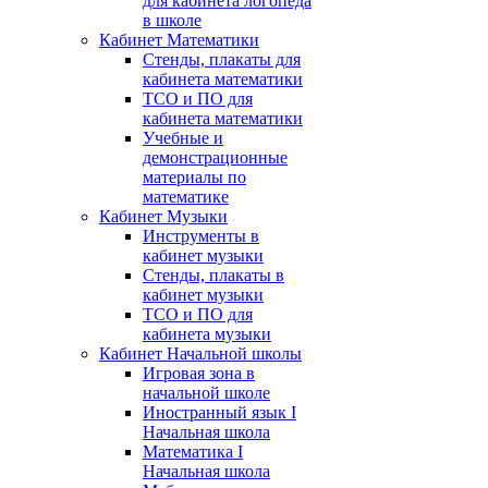
для кабинета логопеда
в школе
Кабинет Математики
Стенды, плакаты для
кабинета математики
ТСО и ПО для
кабинета математики
Учебные и
демонстрационные
материалы по
математике
Кабинет Музыки
Инструменты в
кабинет музыки
Стенды, плакаты в
кабинет музыки
ТСО и ПО для
кабинета музыки
Кабинет Начальной школы
Игровая зона в
начальной школе
Иностранный язык I
Начальная школа
Математика I
Начальная школа