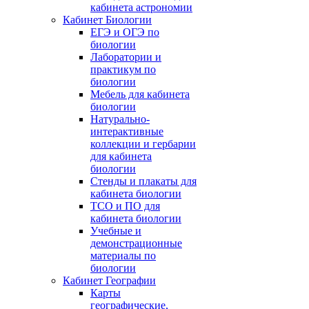
кабинета астрономии
Кабинет Биологии
ЕГЭ и ОГЭ по
биологии
Лаборатории и
практикум по
биологии
Мебель для кабинета
биологии
Натурально-
интерактивные
коллекции и гербарии
для кабинета
биологии
Стенды и плакаты для
кабинета биологии
ТСО и ПО для
кабинета биологии
Учебные и
демонстрационные
материалы по
биологии
Кабинет Географии
Карты
географические,