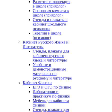
Развитие и коррекция
в школе (психолог)
Сенсорная комната в
школе (психолог)
Стенды и плакаты в
кабинет школьного
психолога
Терапия в школе
(психолог)
Кабинет Русского Языка и
Литературы
Стенды, плакаты для
кабинета русского
языка и литературы
Учебные и
демонстрационные
материалы по
русскому и литературе
Кабинет Физики
ЕГЭ и ОГЭ по физике
Лаборатории и
практикум по физике
Мебель для кабинета
физики
Стенды, плакаты для