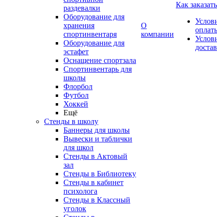
Как заказать
раздевалки
Оборудование для
Услов
хранения
О
оплат
спортинвентаря
компании
Услов
Оборудование для
доста
эстафет
Оснащение спортзала
Спортинвентарь для
школы
Флорбол
Футбол
Хоккей
Ещё
Стенды в школу
Баннеры для школы
Вывески и таблички
для школ
Стенды в Актовый
зал
Стенды в Библиотеку
Стенды в кабинет
психолога
Стенды в Классный
уголок