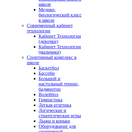
школе
Медико-
биологический класс
в школе
Современный кабинет
технологии
Кабинет Технологии
(девочки)
Кабинет Технологии
(мальчики)
Спортивный комплекс в
школе
Баскетбол
Бассейн
Большой и
настольный теннис,
бадминтон
Волейбол
Гимнастика
Легкая атлетика
Логические и
стратегические игры
Лыжи и коньки
Оборудование для
спортивной