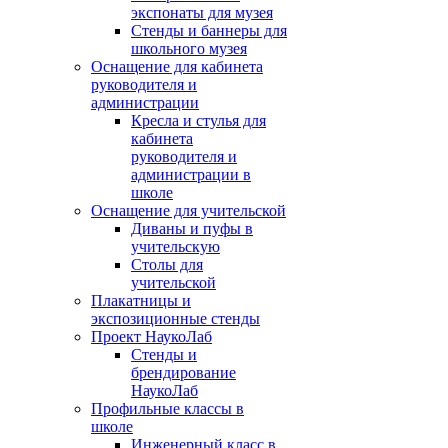
экспонаты для музея
Стенды и баннеры для
школьного музея
Оснащение для кабинета
руководителя и
администрации
Кресла и стулья для
кабинета
руководителя и
администрации в
школе
Оснащение для учительской
Диваны и пуфы в
учительскую
Столы для
учительской
Плакатницы и
экспозиционные стенды
Проект НаукоЛаб
Стенды и
брендирование
НаукоЛаб
Профильные классы в
школе
Инженерный класс в