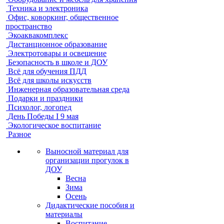
Техника и электроника
Офис, коворкинг, общественное
пространство
Экоаквакомплекс
Дистанционное образование
Электротовары и освещение
Безопасность в школе и ДОУ
Всё для обучения ПДД
Всё для школы искусств
Инженерная образовательная среда
Подарки и праздники
Психолог, логопед
День Победы I 9 мая
Экологическое воспитание
Разное
Выносной материал для
организации прогулок в
ДОУ
Весна
Зима
Осень
Дидактические пособия и
материалы
Воспитание