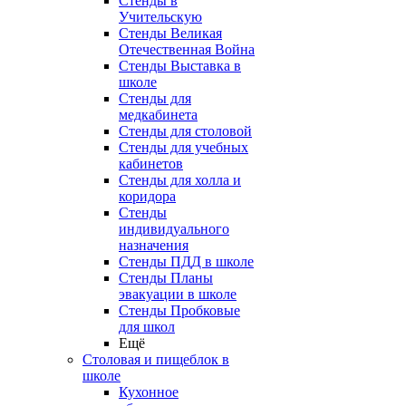
Стенды в
Учительскую
Стенды Великая
Отечественная Война
Стенды Выставка в
школе
Стенды для
медкабинета
Стенды для столовой
Стенды для учебных
кабинетов
Стенды для холла и
коридора
Стенды
индивидуального
назначения
Стенды ПДД в школе
Стенды Планы
эвакуации в школе
Стенды Пробковые
для школ
Ещё
Столовая и пищеблок в
школе
Кухонное