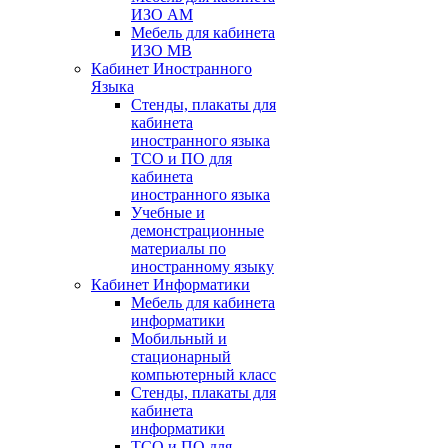
ИЗО АМ
Мебель для кабинета
ИЗО МВ
Кабинет Иностранного
Языка
Стенды, плакаты для
кабинета
иностранного языка
ТСО и ПО для
кабинета
иностранного языка
Учебные и
демонстрационные
материалы по
иностранному языку
Кабинет Информатики
Мебель для кабинета
информатики
Мобильный и
стационарный
компьютерный класс
Стенды, плакаты для
кабинета
информатики
ТСО и ПО для