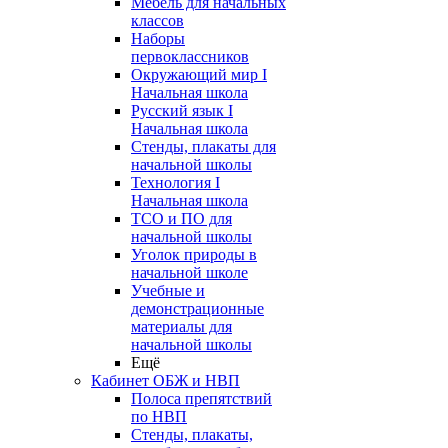
Мебель для начальных
классов
Наборы
первоклассников
Окружающий мир I
Начальная школа
Русский язык I
Начальная школа
Стенды, плакаты для
начальной школы
Технология I
Начальная школа
ТСО и ПО для
начальной школы
Уголок природы в
начальной школе
Учебные и
демонстрационные
материалы для
начальной школы
Ещё
Кабинет ОБЖ и НВП
Полоса препятствий
по НВП
Стенды, плакаты,