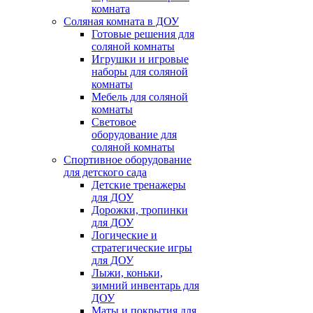
комната
Соляная комната в ДОУ
Готовые решения для
соляной комнаты
Игрушки и игровые
наборы для соляной
комнаты
Мебель для соляной
комнаты
Световое
оборудование для
соляной комнаты
Спортивное оборудование
для детского сада
Детские тренажеры
для ДОУ
Дорожки, тропинки
для ДОУ
Логические и
стратегические игры
для ДОУ
Лыжи, коньки,
зимний инвентарь для
ДОУ
Маты и покрытия для