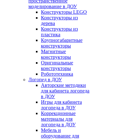
пространственное
моделирование в ДОУ
Конструкторы LEGO
Конструкторы из
дерева
Конструкторы из
пластика
Крупногабаритные
конструкторы
Магнитные
конструкторы
Оригинальные
конструкторы
Робототехника
Логопед в ДОУ
Авторские методики
для кабинета логопеда
в ДОУ
Игры для кабинета
логопеда в ДОУ
Коррекционные
материалы для
логопеда в ДОУ
Мебель и
оборудование для