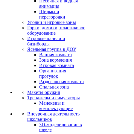
Песочная и водная
анимация
Ширмы и
перегородки
Уголки и игровые зоны
Горки, домики, пластиковое
оборудование
Игровые панели и
бизиборды
Ясельная группа в ДОУ
Ванная комната
Зона кормления
Игровая комната
Организация
прогулок
Раздевальная комната
Спальная зона
Макеты оружия
Тренажеры и симуляторы
Манекены и
комплектующие
Внеурочная деятельность
школьников
3D-моделирование в
школе