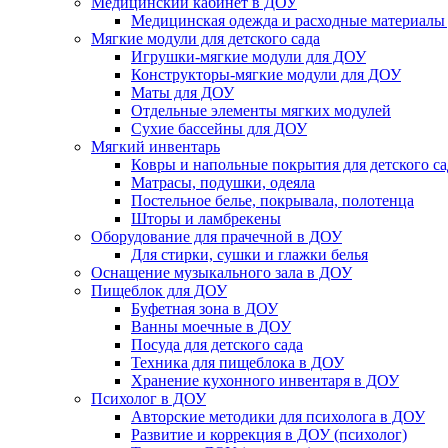
Медицинский кабинет в ДОУ
Медицинская одежда и расходные материалы
Мягкие модули для детского сада
Игрушки-мягкие модули для ДОУ
Конструкторы-мягкие модули для ДОУ
Маты для ДОУ
Отдельные элементы мягких модулей
Сухие бассейны для ДОУ
Мягкий инвентарь
Ковры и напольные покрытия для детского са
Матрасы, подушки, одеяла
Постельное белье, покрывала, полотенца
Шторы и ламбрекены
Оборудование для прачечной в ДОУ
Для стирки, сушки и глажки белья
Оснащение музыкального зала в ДОУ
Пищеблок для ДОУ
Буфетная зона в ДОУ
Ванны моечные в ДОУ
Посуда для детского сада
Техника для пищеблока в ДОУ
Хранение кухонного инвентаря в ДОУ
Психолог в ДОУ
Авторские методики для психолога в ДОУ
Развитие и коррекция в ДОУ (психолог)