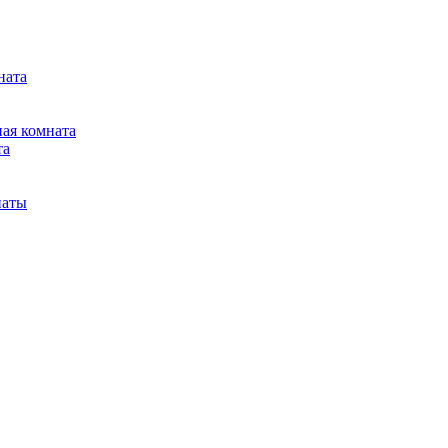
ната
ная комната
та
наты