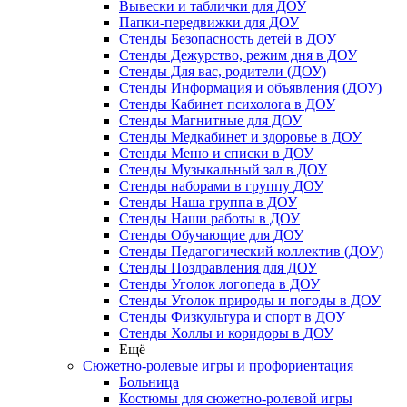
Вывески и таблички для ДОУ
Папки-передвижки для ДОУ
Стенды Безопасность детей в ДОУ
Стенды Дежурство, режим дня в ДОУ
Стенды Для вас, родители (ДОУ)
Стенды Информация и объявления (ДОУ)
Стенды Кабинет психолога в ДОУ
Стенды Магнитные для ДОУ
Стенды Медкабинет и здоровье в ДОУ
Стенды Меню и списки в ДОУ
Стенды Музыкальный зал в ДОУ
Стенды наборами в группу ДОУ
Стенды Наша группа в ДОУ
Стенды Наши работы в ДОУ
Стенды Обучающие для ДОУ
Стенды Педагогический коллектив (ДОУ)
Стенды Поздравления для ДОУ
Стенды Уголок логопеда в ДОУ
Стенды Уголок природы и погоды в ДОУ
Стенды Физкультура и спорт в ДОУ
Стенды Холлы и коридоры в ДОУ
Ещё
Сюжетно-ролевые игры и профориентация
Больница
Костюмы для сюжетно-ролевой игры