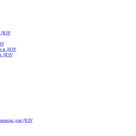
в ДОУ
ОУ
да в ДОУ
 в ДОУ
ечницы для ДОУ