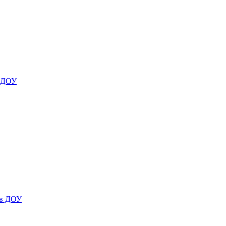
я ДОУ
 в ДОУ