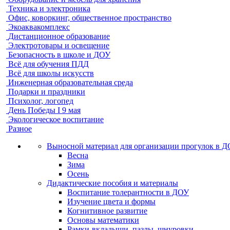
Техника и электроника
Офис, коворкинг, общественное пространство
Экоаквакомплекс
Дистанционное образование
Электротовары и освещение
Безопасность в школе и ДОУ
Всё для обучения ПДД
Всё для школы искусств
Инженерная образовательная среда
Подарки и праздники
Психолог, логопед
День Победы I 9 мая
Экологическое воспитание
Разное
Выносной материал для организации прогулок в 
Весна
Зима
Осень
Дидактические пособия и материалы
Воспитание толерантности в ДОУ
Изучение цвета и формы
Когнитивное развитие
Основы математики
Рамки-вкладыши, пазлы, шнуровки