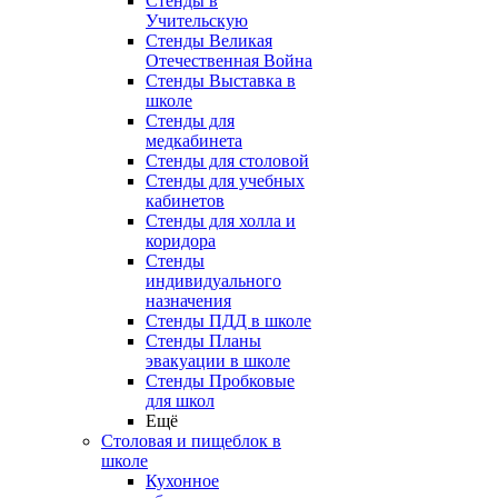
Стенды в
Учительскую
Стенды Великая
Отечественная Война
Стенды Выставка в
школе
Стенды для
медкабинета
Стенды для столовой
Стенды для учебных
кабинетов
Стенды для холла и
коридора
Стенды
индивидуального
назначения
Стенды ПДД в школе
Стенды Планы
эвакуации в школе
Стенды Пробковые
для школ
Ещё
Столовая и пищеблок в
школе
Кухонное