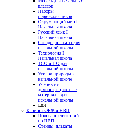
Мебель для начальных
классов
Наборы
первоклассников
Окружающий мир I
Начальная школа
Русский язык I
Начальная школа
Стенды, плакаты для
начальной школы
Технология I
Начальная школа
ТСО и ПО для
начальной школы
Уголок природы в
начальной школе
Учебные и
демонстрационные
материалы для
начальной школы
Ещё
Кабинет ОБЖ и НВП
Полоса препятствий
по НВП
Стенды, плакаты,