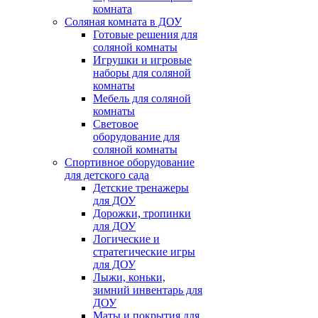
комната
Соляная комната в ДОУ
Готовые решения для
соляной комнаты
Игрушки и игровые
наборы для соляной
комнаты
Мебель для соляной
комнаты
Световое
оборудование для
соляной комнаты
Спортивное оборудование
для детского сада
Детские тренажеры
для ДОУ
Дорожки, тропинки
для ДОУ
Логические и
стратегические игры
для ДОУ
Лыжи, коньки,
зимний инвентарь для
ДОУ
Маты и покрытия для