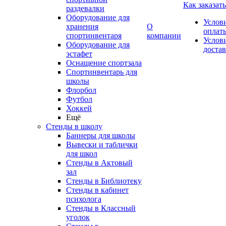
Как заказать
раздевалки
Оборудование для
Услов
хранения
О
оплат
спортинвентаря
компании
Услов
Оборудование для
доста
эстафет
Оснащение спортзала
Спортинвентарь для
школы
Флорбол
Футбол
Хоккей
Ещё
Стенды в школу
Баннеры для школы
Вывески и таблички
для школ
Стенды в Актовый
зал
Стенды в Библиотеку
Стенды в кабинет
психолога
Стенды в Классный
уголок