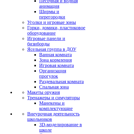
Песочная и водная
анимация
Ширмы и
перегородки
Уголки и игровые зоны
Горки, домики, пластиковое
оборудование
Игровые панели и
бизиборды
Ясельная группа в ДОУ
Ванная комната
Зона кормления
Игровая комната
Организация
прогулок
Раздевальная комната
Спальная зона
Макеты оружия
Тренажеры и симуляторы
Манекены и
комплектующие
Внеурочная деятельность
школьников
3D-моделирование в
школе