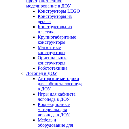
пространственное
моделирование в ДОУ
Конструкторы LEGO
Конструкторы из
дерева
Конструкторы из
пластика
Крупногабаритные
конструкторы
Магнитные
конструкторы
Оригинальные
конструкторы
Робототехника
Логопед в ДОУ
Авторские методики
для кабинета логопеда
в ДОУ
Игры для кабинета
логопеда в ДОУ
Коррекционные
материалы для
логопеда в ДОУ
Мебель и
оборудование для