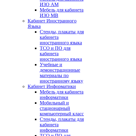
ИЗО АМ
Мебель для кабинета
ИЗО МВ
Кабинет Иностранного
Языка
Стенды, плакаты для
кабинета
иностранного языка
ТСО и ПО для
кабинета
иностранного языка
Учебные и
демонстрационные
материалы по
иностранному языку
Кабинет Информатики
Мебель для кабинета
информатики
Мобильный и
стационарный
компьютерный класс
Стенды, плакаты для
кабинета
информатики
ТСО и ПО для