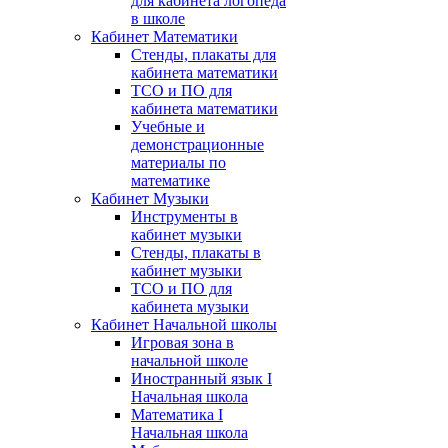
для кабинета логопеда
в школе
Кабинет Математики
Стенды, плакаты для
кабинета математики
ТСО и ПО для
кабинета математики
Учебные и
демонстрационные
материалы по
математике
Кабинет Музыки
Инструменты в
кабинет музыки
Стенды, плакаты в
кабинет музыки
ТСО и ПО для
кабинета музыки
Кабинет Начальной школы
Игровая зона в
начальной школе
Иностранный язык I
Начальная школа
Математика I
Начальная школа