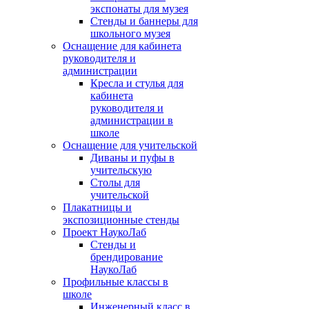
экспонаты для музея
Стенды и баннеры для
школьного музея
Оснащение для кабинета
руководителя и
администрации
Кресла и стулья для
кабинета
руководителя и
администрации в
школе
Оснащение для учительской
Диваны и пуфы в
учительскую
Столы для
учительской
Плакатницы и
экспозиционные стенды
Проект НаукоЛаб
Стенды и
брендирование
НаукоЛаб
Профильные классы в
школе
Инженерный класс в