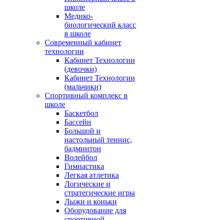
школе
Медико-
биологический класс
в школе
Современный кабинет
технологии
Кабинет Технологии
(девочки)
Кабинет Технологии
(мальчики)
Спортивный комплекс в
школе
Баскетбол
Бассейн
Большой и
настольный теннис,
бадминтон
Волейбол
Гимнастика
Легкая атлетика
Логические и
стратегические игры
Лыжи и коньки
Оборудование для
спортивной