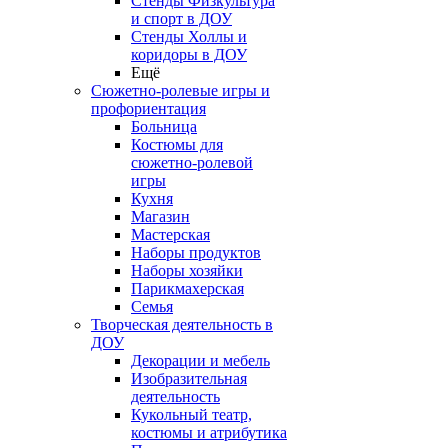
Стенды Физкультура
и спорт в ДОУ
Стенды Холлы и
коридоры в ДОУ
Ещё
Сюжетно-ролевые игры и
профориентация
Больница
Костюмы для
сюжетно-ролевой
игры
Кухня
Магазин
Мастерская
Наборы продуктов
Наборы хозяйки
Парикмахерская
Семья
Творческая деятельность в
ДОУ
Декорации и мебель
Изобразительная
деятельность
Кукольный театр,
костюмы и атрибутика