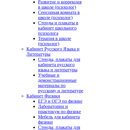
Развитие и коррекция
в школе (психолог)
Сенсорная комната в
школе (психолог)
Стенды и плакаты в
кабинет школьного
психолога
Терапия в школе
(психолог)
Кабинет Русского Языка и
Литературы
Стенды, плакаты для
кабинета русского
языка и литературы
Учебные и
демонстрационные
материалы по
русскому и литературе
Кабинет Физики
ЕГЭ и ОГЭ по физике
Лаборатории и
практикум по физике
Мебель для кабинета
физики
Стенды, плакаты для