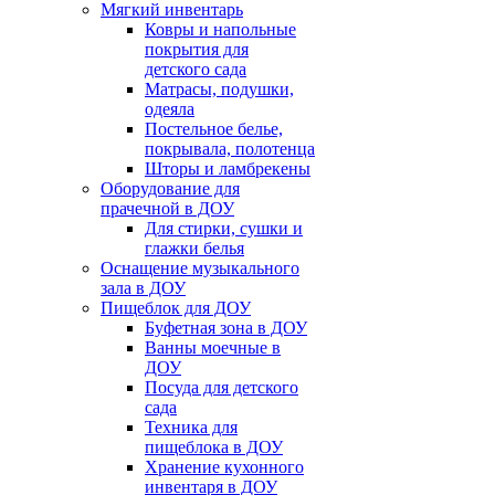
Мягкий инвентарь
Ковры и напольные
покрытия для
детского сада
Матрасы, подушки,
одеяла
Постельное белье,
покрывала, полотенца
Шторы и ламбрекены
Оборудование для
прачечной в ДОУ
Для стирки, сушки и
глажки белья
Оснащение музыкального
зала в ДОУ
Пищеблок для ДОУ
Буфетная зона в ДОУ
Ванны моечные в
ДОУ
Посуда для детского
сада
Техника для
пищеблока в ДОУ
Хранение кухонного
инвентаря в ДОУ