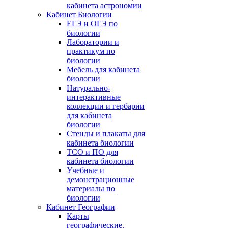
кабинета астрономии
Кабинет Биологии
ЕГЭ и ОГЭ по
биологии
Лаборатории и
практикум по
биологии
Мебель для кабинета
биологии
Натурально-
интерактивные
коллекции и гербарии
для кабинета
биологии
Стенды и плакаты для
кабинета биологии
ТСО и ПО для
кабинета биологии
Учебные и
демонстрационные
материалы по
биологии
Кабинет Географии
Карты
географические,