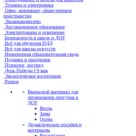
Техника и электроника
Офис, коворкинг, общественное
пространство
Экоаквакомплекс
Дистанционное образование
Электротовары и освещение
Безопасность в школе и ДОУ
Всё для обучения ПДД
Всё для школы искусств
Инженерная образовательная среда
Подарки и праздники
Психолог, логопед
День Победы I 9 мая
Экологическое воспитание
Разное
Выносной материал для
организации прогулок в
ДОУ
Весна
Зима
Осень
Дидактические пособия и
материалы
Воспитание