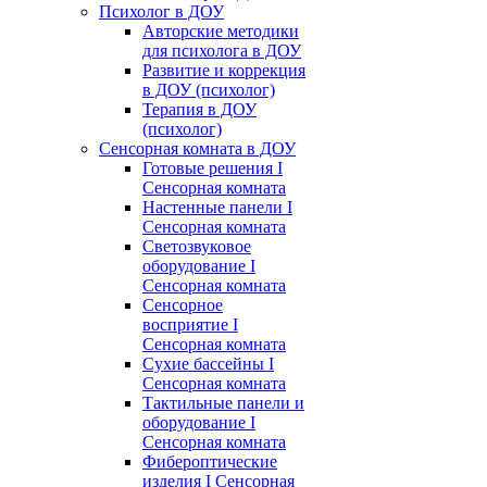
Психолог в ДОУ
Авторские методики
для психолога в ДОУ
Развитие и коррекция
в ДОУ (психолог)
Терапия в ДОУ
(психолог)
Сенсорная комната в ДОУ
Готовые решения I
Сенсорная комната
Настенные панели I
Сенсорная комната
Светозвуковое
оборудование I
Сенсорная комната
Сенсорное
восприятие I
Сенсорная комната
Сухие бассейны I
Сенсорная комната
Тактильные панели и
оборудование I
Сенсорная комната
Фибероптические
изделия I Сенсорная