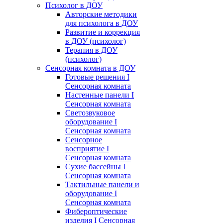
Психолог в ДОУ
Авторские методики
для психолога в ДОУ
Развитие и коррекция
в ДОУ (психолог)
Терапия в ДОУ
(психолог)
Сенсорная комната в ДОУ
Готовые решения I
Сенсорная комната
Настенные панели I
Сенсорная комната
Светозвуковое
оборудование I
Сенсорная комната
Сенсорное
восприятие I
Сенсорная комната
Сухие бассейны I
Сенсорная комната
Тактильные панели и
оборудование I
Сенсорная комната
Фибероптические
изделия I Сенсорная