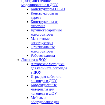
пространственное
моделирование в ДОУ
Конструкторы LEGO
Конструкторы из
дерева
Конструкторы из
пластика
Крупногабаритные
конструкторы
Магнитные
конструкторы
Оригинальные
конструкторы
Робототехника
Логопед в ДОУ
Авторские методики
для кабинета логопеда
в ДОУ
Игры для кабинета
логопеда в ДОУ
Коррекционные
материалы для
логопеда в ДОУ
Мебель и
оборудование для