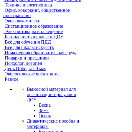
Техника и электроника
Офис, коворкинг, общественное
пространство
Экоаквакомплекс
Дистанционное образование
Электротовары и освещение
Безопасность в школе и ДОУ
Всё для обучения ПДД
Всё для школы искусств
Инженерная образовательная среда
Подарки и праздники
Психолог, логопед
День Победы I 9 мая
Экологическое воспитание
Разное
Выносной материал для
организации прогулок в
ДОУ
Весна
Зима
Осень
Дидактические пособия и
материалы
Воспитание