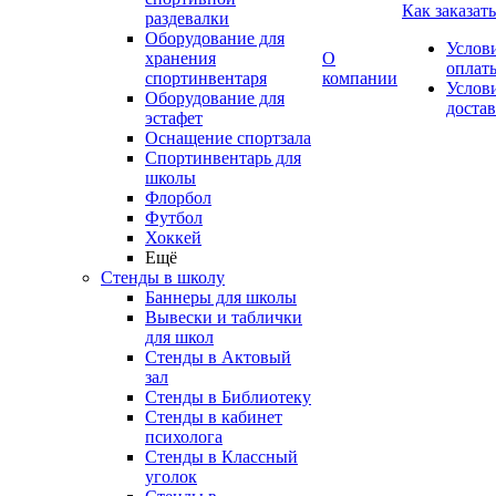
Как заказать
раздевалки
Оборудование для
Услов
хранения
О
оплат
спортинвентаря
компании
Услов
Оборудование для
доста
эстафет
Оснащение спортзала
Спортинвентарь для
школы
Флорбол
Футбол
Хоккей
Ещё
Стенды в школу
Баннеры для школы
Вывески и таблички
для школ
Стенды в Актовый
зал
Стенды в Библиотеку
Стенды в кабинет
психолога
Стенды в Классный
уголок