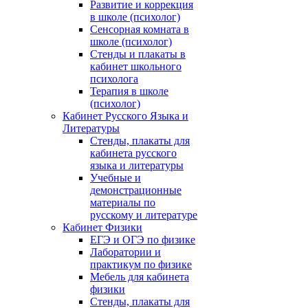
Развитие и коррекция
в школе (психолог)
Сенсорная комната в
школе (психолог)
Стенды и плакаты в
кабинет школьного
психолога
Терапия в школе
(психолог)
Кабинет Русского Языка и
Литературы
Стенды, плакаты для
кабинета русского
языка и литературы
Учебные и
демонстрационные
материалы по
русскому и литературе
Кабинет Физики
ЕГЭ и ОГЭ по физике
Лаборатории и
практикум по физике
Мебель для кабинета
физики
Стенды, плакаты для