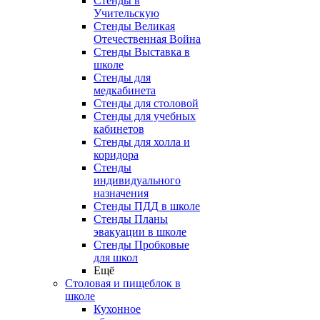
Стенды в
Учительскую
Стенды Великая
Отечественная Война
Стенды Выставка в
школе
Стенды для
медкабинета
Стенды для столовой
Стенды для учебных
кабинетов
Стенды для холла и
коридора
Стенды
индивидуального
назначения
Стенды ПДД в школе
Стенды Планы
эвакуации в школе
Стенды Пробковые
для школ
Ещё
Столовая и пищеблок в
школе
Кухонное