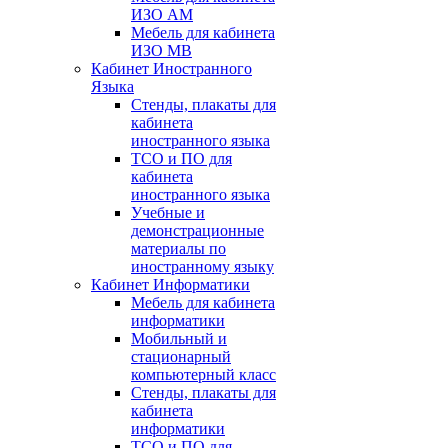
ИЗО АМ
Мебель для кабинета
ИЗО МВ
Кабинет Иностранного
Языка
Стенды, плакаты для
кабинета
иностранного языка
ТСО и ПО для
кабинета
иностранного языка
Учебные и
демонстрационные
материалы по
иностранному языку
Кабинет Информатики
Мебель для кабинета
информатики
Мобильный и
стационарный
компьютерный класс
Стенды, плакаты для
кабинета
информатики
ТСО и ПО для