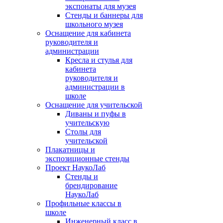
экспонаты для музея
Стенды и баннеры для
школьного музея
Оснащение для кабинета
руководителя и
администрации
Кресла и стулья для
кабинета
руководителя и
администрации в
школе
Оснащение для учительской
Диваны и пуфы в
учительскую
Столы для
учительской
Плакатницы и
экспозиционные стенды
Проект НаукоЛаб
Стенды и
брендирование
НаукоЛаб
Профильные классы в
школе
Инженерный класс в