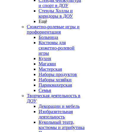
Стенды Физкультура
и спорт в ДОУ
Стенды Холлы и
коридоры в ДОУ
Ещё
Сюжетно-ролевые игры и
профориентация
Больница
Костюмы для
сюжетно-ролевой
игры
Кухня
Магазин
Мастерская
Наборы продуктов
Наборы хозяйки
Парикмахерская
Семья
Творческая деятельность в
ДОУ
Декорации и мебель
Изобразительная
деятельность
Кукольный театр,
костюмы и атрибутика