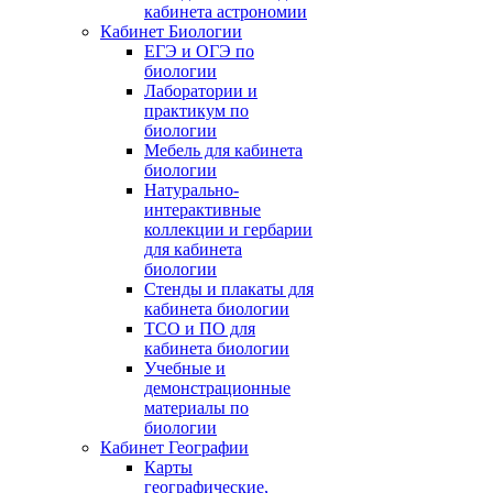
кабинета астрономии
Кабинет Биологии
ЕГЭ и ОГЭ по
биологии
Лаборатории и
практикум по
биологии
Мебель для кабинета
биологии
Натурально-
интерактивные
коллекции и гербарии
для кабинета
биологии
Стенды и плакаты для
кабинета биологии
ТСО и ПО для
кабинета биологии
Учебные и
демонстрационные
материалы по
биологии
Кабинет Географии
Карты
географические,