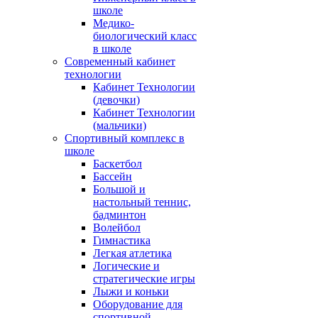
школе
Медико-
биологический класс
в школе
Современный кабинет
технологии
Кабинет Технологии
(девочки)
Кабинет Технологии
(мальчики)
Спортивный комплекс в
школе
Баскетбол
Бассейн
Большой и
настольный теннис,
бадминтон
Волейбол
Гимнастика
Легкая атлетика
Логические и
стратегические игры
Лыжи и коньки
Оборудование для
спортивной