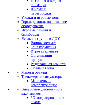
Песочная и водная
анимация
Ширмы и
перегородки
Уголки и игровые зоны
Горки, домики, пластиковое
оборудование
Игровые панели и
бизиборды
Ясельная группа в ДОУ
Ванная комната
Зона кормления
Игровая комната
Организация
прогулок
Раздевальная комната
Спальная зона
Макеты оружия
Тренажеры и симуляторы
Манекены и
комплектующие
Внеурочная деятельность
школьников
3D-моделирование в
школе