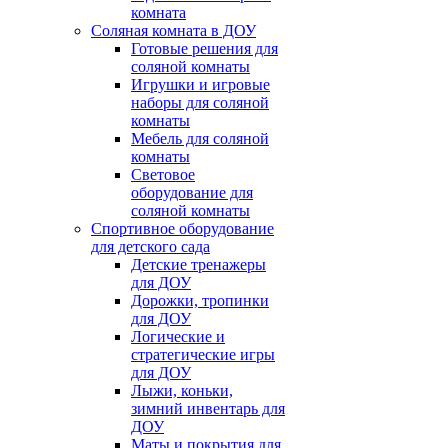
комната
Соляная комната в ДОУ
Готовые решения для
соляной комнаты
Игрушки и игровые
наборы для соляной
комнаты
Мебель для соляной
комнаты
Световое
оборудование для
соляной комнаты
Спортивное оборудование
для детского сада
Детские тренажеры
для ДОУ
Дорожки, тропинки
для ДОУ
Логические и
стратегические игры
для ДОУ
Лыжи, коньки,
зимний инвентарь для
ДОУ
Маты и покрытия для