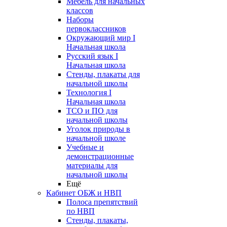
Мебель для начальных
классов
Наборы
первоклассников
Окружающий мир I
Начальная школа
Русский язык I
Начальная школа
Стенды, плакаты для
начальной школы
Технология I
Начальная школа
ТСО и ПО для
начальной школы
Уголок природы в
начальной школе
Учебные и
демонстрационные
материалы для
начальной школы
Ещё
Кабинет ОБЖ и НВП
Полоса препятствий
по НВП
Стенды, плакаты,