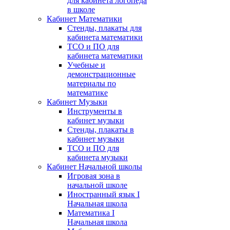
для кабинета логопеда
в школе
Кабинет Математики
Стенды, плакаты для
кабинета математики
ТСО и ПО для
кабинета математики
Учебные и
демонстрационные
материалы по
математике
Кабинет Музыки
Инструменты в
кабинет музыки
Стенды, плакаты в
кабинет музыки
ТСО и ПО для
кабинета музыки
Кабинет Начальной школы
Игровая зона в
начальной школе
Иностранный язык I
Начальная школа
Математика I
Начальная школа