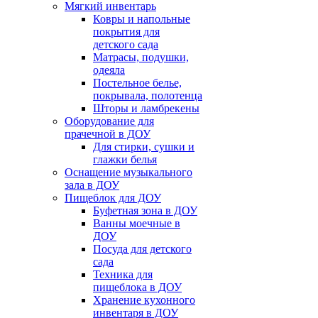
Мягкий инвентарь
Ковры и напольные
покрытия для
детского сада
Матрасы, подушки,
одеяла
Постельное белье,
покрывала, полотенца
Шторы и ламбрекены
Оборудование для
прачечной в ДОУ
Для стирки, сушки и
глажки белья
Оснащение музыкального
зала в ДОУ
Пищеблок для ДОУ
Буфетная зона в ДОУ
Ванны моечные в
ДОУ
Посуда для детского
сада
Техника для
пищеблока в ДОУ
Хранение кухонного
инвентаря в ДОУ