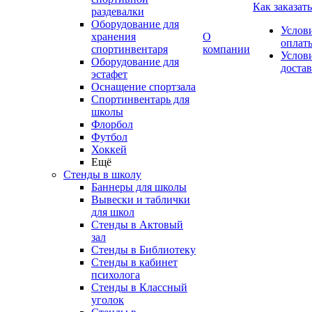
Как заказать
раздевалки
Оборудование для
Услов
хранения
О
оплат
спортинвентаря
компании
Услов
Оборудование для
доста
эстафет
Оснащение спортзала
Спортинвентарь для
школы
Флорбол
Футбол
Хоккей
Ещё
Стенды в школу
Баннеры для школы
Вывески и таблички
для школ
Стенды в Актовый
зал
Стенды в Библиотеку
Стенды в кабинет
психолога
Стенды в Классный
уголок