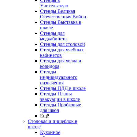
Стенды в
Учительскую
Стенды Великая
Отечественная Война
Стенды Выставка в
школе
Стенды для
медкабинета
Стенды для столовой
Стенды для учебных
кабинетов
Стенды для холла и
коридора
Стенды
индивидуального
назначения
Стенды ПДД в школе
Стенды Планы
эвакуации в школе
Стенды Пробковые
для школ
Ещё
Столовая и пищеблок в
школе
Кухонное