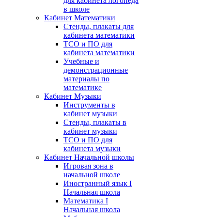
для кабинета логопеда
в школе
Кабинет Математики
Стенды, плакаты для
кабинета математики
ТСО и ПО для
кабинета математики
Учебные и
демонстрационные
материалы по
математике
Кабинет Музыки
Инструменты в
кабинет музыки
Стенды, плакаты в
кабинет музыки
ТСО и ПО для
кабинета музыки
Кабинет Начальной школы
Игровая зона в
начальной школе
Иностранный язык I
Начальная школа
Математика I
Начальная школа