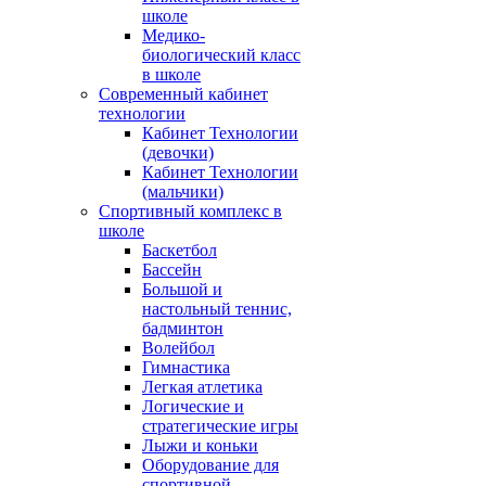
школе
Медико-
биологический класс
в школе
Современный кабинет
технологии
Кабинет Технологии
(девочки)
Кабинет Технологии
(мальчики)
Спортивный комплекс в
школе
Баскетбол
Бассейн
Большой и
настольный теннис,
бадминтон
Волейбол
Гимнастика
Легкая атлетика
Логические и
стратегические игры
Лыжи и коньки
Оборудование для
спортивной