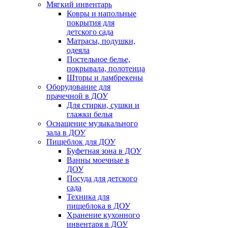
Мягкий инвентарь
Ковры и напольные
покрытия для
детского сада
Матрасы, подушки,
одеяла
Постельное белье,
покрывала, полотенца
Шторы и ламбрекены
Оборудование для
прачечной в ДОУ
Для стирки, сушки и
глажки белья
Оснащение музыкального
зала в ДОУ
Пищеблок для ДОУ
Буфетная зона в ДОУ
Ванны моечные в
ДОУ
Посуда для детского
сада
Техника для
пищеблока в ДОУ
Хранение кухонного
инвентаря в ДОУ