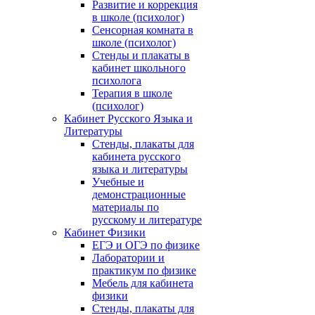
Развитие и коррекция
в школе (психолог)
Сенсорная комната в
школе (психолог)
Стенды и плакаты в
кабинет школьного
психолога
Терапия в школе
(психолог)
Кабинет Русского Языка и
Литературы
Стенды, плакаты для
кабинета русского
языка и литературы
Учебные и
демонстрационные
материалы по
русскому и литературе
Кабинет Физики
ЕГЭ и ОГЭ по физике
Лаборатории и
практикум по физике
Мебель для кабинета
физики
Стенды, плакаты для