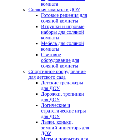
комната
Соляная комната в ДОУ
Готовые решения для
соляной комнаты
Игрушки и игровые
наборы для соляной
комнаты
Мебель для соляной
комнаты
Световое
оборудование для
соляной комнаты
Спортивное оборудование
для детского сада
Детские тренажеры
для ДОУ
Дорожки, тропинки
для ДОУ
Логические и
стратегические игры
для ДОУ
Лыжи, коньки,
зимний инвентарь для
ДОУ
Маты и покрытия для