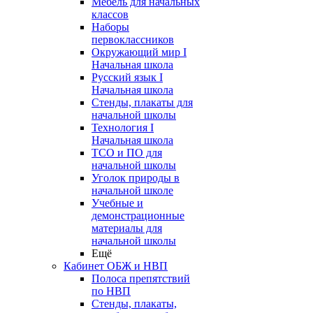
Мебель для начальных
классов
Наборы
первоклассников
Окружающий мир I
Начальная школа
Русский язык I
Начальная школа
Стенды, плакаты для
начальной школы
Технология I
Начальная школа
ТСО и ПО для
начальной школы
Уголок природы в
начальной школе
Учебные и
демонстрационные
материалы для
начальной школы
Ещё
Кабинет ОБЖ и НВП
Полоса препятствий
по НВП
Стенды, плакаты,