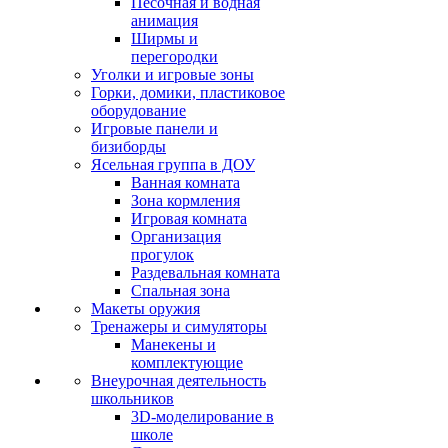
Песочная и водная
анимация
Ширмы и
перегородки
Уголки и игровые зоны
Горки, домики, пластиковое
оборудование
Игровые панели и
бизиборды
Ясельная группа в ДОУ
Ванная комната
Зона кормления
Игровая комната
Организация
прогулок
Раздевальная комната
Спальная зона
Макеты оружия
Тренажеры и симуляторы
Манекены и
комплектующие
Внеурочная деятельность
школьников
3D-моделирование в
школе