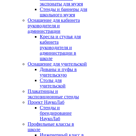
экспонаты для музея
Стенды и баннеры для
школьного музея
Оснащение для кабинета
руководителя и
администрации
Кресла и стулья для
кабинета
руководителя и
администрации в
школе
Оснащение для учительской
Диваны и пуфы в
учительскую
Столы для
учительской
Плакатницы и
экспозиционные стенды
Проект НаукоЛаб
Стенды и
брендирование
НаукоЛаб
Профильные классы в
школе
Инженерный класс в