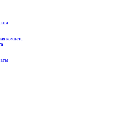
ната
ная комната
та
наты