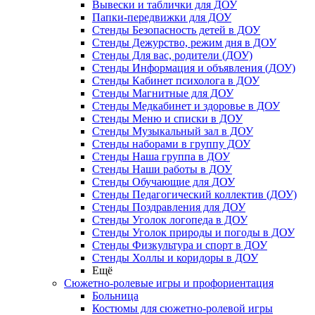
Вывески и таблички для ДОУ
Папки-передвижки для ДОУ
Стенды Безопасность детей в ДОУ
Стенды Дежурство, режим дня в ДОУ
Стенды Для вас, родители (ДОУ)
Стенды Информация и объявления (ДОУ)
Стенды Кабинет психолога в ДОУ
Стенды Магнитные для ДОУ
Стенды Медкабинет и здоровье в ДОУ
Стенды Меню и списки в ДОУ
Стенды Музыкальный зал в ДОУ
Стенды наборами в группу ДОУ
Стенды Наша группа в ДОУ
Стенды Наши работы в ДОУ
Стенды Обучающие для ДОУ
Стенды Педагогический коллектив (ДОУ)
Стенды Поздравления для ДОУ
Стенды Уголок логопеда в ДОУ
Стенды Уголок природы и погоды в ДОУ
Стенды Физкультура и спорт в ДОУ
Стенды Холлы и коридоры в ДОУ
Ещё
Сюжетно-ролевые игры и профориентация
Больница
Костюмы для сюжетно-ролевой игры