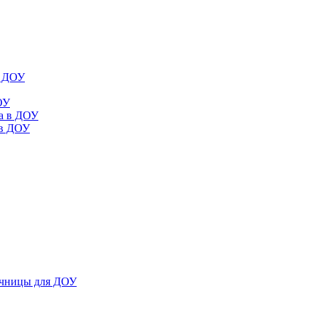
в ДОУ
ОУ
да в ДОУ
 в ДОУ
ечницы для ДОУ