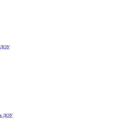
я ДОУ
 в ДОУ