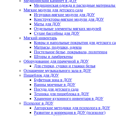
Медицинский кабинет в ДОУ
Медицинская одежда и расходные материалы
Мягкие модули для детского сада
Игрушки-мягкие модули для ДОУ
Конструкторы-мягкие модули для ДОУ
Маты для ДОУ
Отдельные элементы мягких модулей
Сухие бассейны для ДОУ
Мягкий инвентарь
Ковры и напольные покрытия для детского са
Матрасы, подушки, одеяла
Постельное белье, покрывала, полотенца
Шторы и ламбрекены
Оборудование для прачечной в ДОУ
Для стирки, сушки и глажки белья
Оснащение музыкального зала в ДОУ
Пищеблок для ДОУ
Буфетная зона в ДОУ
Ванны моечные в ДОУ
Посуда для детского сада
Техника для пищеблока в ДОУ
Хранение кухонного инвентаря в ДОУ
Психолог в ДОУ
Авторские методики для психолога в ДОУ
Развитие и коррекция в ДОУ (психолог)