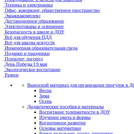
Техника и электроника
Офис, коворкинг, общественное пространство
Экоаквакомплекс
Дистанционное образование
Электротовары и освещение
Безопасность в школе и ДОУ
Всё для обучения ПДД
Всё для школы искусств
Инженерная образовательная среда
Подарки и праздники
Психолог, логопед
День Победы I 9 мая
Экологическое воспитание
Разное
Выносной материал для организации прогулок в 
Весна
Зима
Осень
Дидактические пособия и материалы
Воспитание толерантности в ДОУ
Изучение цвета и формы
Когнитивное развитие
Основы математики
Рамки-вкладыши, пазлы, шнуровки