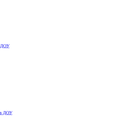
я ДОУ
 в ДОУ