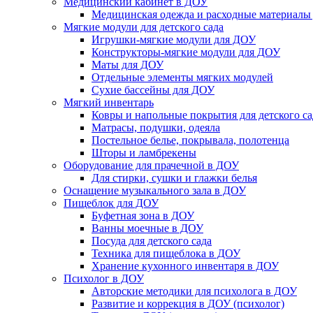
Медицинский кабинет в ДОУ
Медицинская одежда и расходные материалы
Мягкие модули для детского сада
Игрушки-мягкие модули для ДОУ
Конструкторы-мягкие модули для ДОУ
Маты для ДОУ
Отдельные элементы мягких модулей
Сухие бассейны для ДОУ
Мягкий инвентарь
Ковры и напольные покрытия для детского са
Матрасы, подушки, одеяла
Постельное белье, покрывала, полотенца
Шторы и ламбрекены
Оборудование для прачечной в ДОУ
Для стирки, сушки и глажки белья
Оснащение музыкального зала в ДОУ
Пищеблок для ДОУ
Буфетная зона в ДОУ
Ванны моечные в ДОУ
Посуда для детского сада
Техника для пищеблока в ДОУ
Хранение кухонного инвентаря в ДОУ
Психолог в ДОУ
Авторские методики для психолога в ДОУ
Развитие и коррекция в ДОУ (психолог)