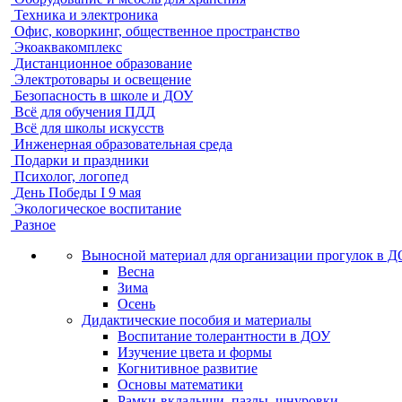
Техника и электроника
Офис, коворкинг, общественное пространство
Экоаквакомплекс
Дистанционное образование
Электротовары и освещение
Безопасность в школе и ДОУ
Всё для обучения ПДД
Всё для школы искусств
Инженерная образовательная среда
Подарки и праздники
Психолог, логопед
День Победы I 9 мая
Экологическое воспитание
Разное
Выносной материал для организации прогулок в 
Весна
Зима
Осень
Дидактические пособия и материалы
Воспитание толерантности в ДОУ
Изучение цвета и формы
Когнитивное развитие
Основы математики
Рамки-вкладыши, пазлы, шнуровки