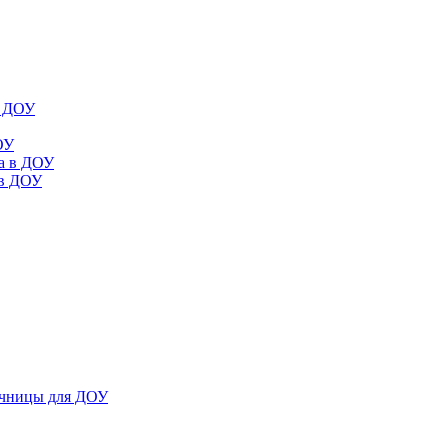
в ДОУ
ОУ
да в ДОУ
 в ДОУ
ечницы для ДОУ