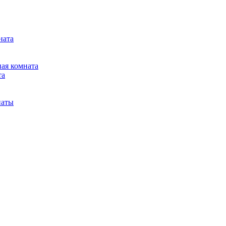
ната
ная комната
та
наты