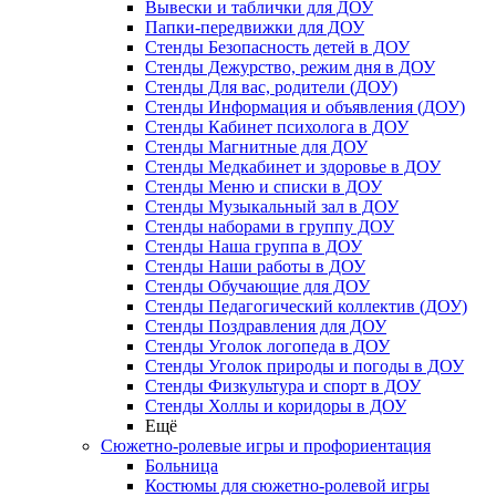
Вывески и таблички для ДОУ
Папки-передвижки для ДОУ
Стенды Безопасность детей в ДОУ
Стенды Дежурство, режим дня в ДОУ
Стенды Для вас, родители (ДОУ)
Стенды Информация и объявления (ДОУ)
Стенды Кабинет психолога в ДОУ
Стенды Магнитные для ДОУ
Стенды Медкабинет и здоровье в ДОУ
Стенды Меню и списки в ДОУ
Стенды Музыкальный зал в ДОУ
Стенды наборами в группу ДОУ
Стенды Наша группа в ДОУ
Стенды Наши работы в ДОУ
Стенды Обучающие для ДОУ
Стенды Педагогический коллектив (ДОУ)
Стенды Поздравления для ДОУ
Стенды Уголок логопеда в ДОУ
Стенды Уголок природы и погоды в ДОУ
Стенды Физкультура и спорт в ДОУ
Стенды Холлы и коридоры в ДОУ
Ещё
Сюжетно-ролевые игры и профориентация
Больница
Костюмы для сюжетно-ролевой игры