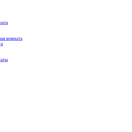
ната
ная комната
та
наты