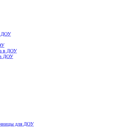
в ДОУ
ОУ
да в ДОУ
 в ДОУ
ечницы для ДОУ