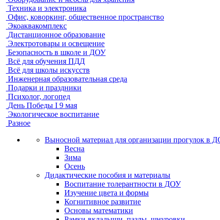
Техника и электроника
Офис, коворкинг, общественное пространство
Экоаквакомплекс
Дистанционное образование
Электротовары и освещение
Безопасность в школе и ДОУ
Всё для обучения ПДД
Всё для школы искусств
Инженерная образовательная среда
Подарки и праздники
Психолог, логопед
День Победы I 9 мая
Экологическое воспитание
Разное
Выносной материал для организации прогулок в 
Весна
Зима
Осень
Дидактические пособия и материалы
Воспитание толерантности в ДОУ
Изучение цвета и формы
Когнитивное развитие
Основы математики
Рамки-вкладыши, пазлы, шнуровки