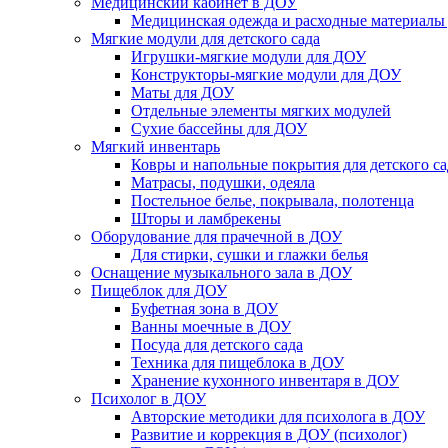
Медицинский кабинет в ДОУ
Медицинская одежда и расходные материалы
Мягкие модули для детского сада
Игрушки-мягкие модули для ДОУ
Конструкторы-мягкие модули для ДОУ
Маты для ДОУ
Отдельные элементы мягких модулей
Сухие бассейны для ДОУ
Мягкий инвентарь
Ковры и напольные покрытия для детского са
Матрасы, подушки, одеяла
Постельное белье, покрывала, полотенца
Шторы и ламбрекены
Оборудование для прачечной в ДОУ
Для стирки, сушки и глажки белья
Оснащение музыкального зала в ДОУ
Пищеблок для ДОУ
Буфетная зона в ДОУ
Ванны моечные в ДОУ
Посуда для детского сада
Техника для пищеблока в ДОУ
Хранение кухонного инвентаря в ДОУ
Психолог в ДОУ
Авторские методики для психолога в ДОУ
Развитие и коррекция в ДОУ (психолог)