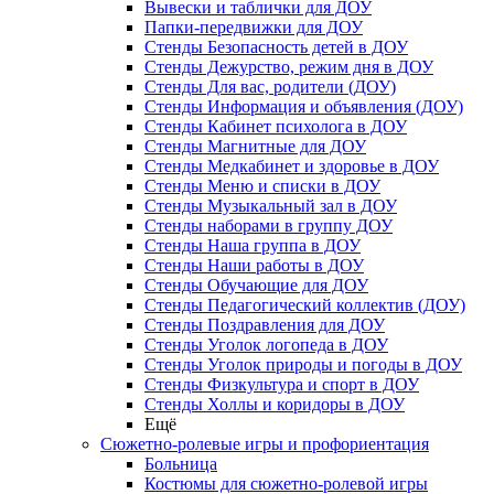
Вывески и таблички для ДОУ
Папки-передвижки для ДОУ
Стенды Безопасность детей в ДОУ
Стенды Дежурство, режим дня в ДОУ
Стенды Для вас, родители (ДОУ)
Стенды Информация и объявления (ДОУ)
Стенды Кабинет психолога в ДОУ
Стенды Магнитные для ДОУ
Стенды Медкабинет и здоровье в ДОУ
Стенды Меню и списки в ДОУ
Стенды Музыкальный зал в ДОУ
Стенды наборами в группу ДОУ
Стенды Наша группа в ДОУ
Стенды Наши работы в ДОУ
Стенды Обучающие для ДОУ
Стенды Педагогический коллектив (ДОУ)
Стенды Поздравления для ДОУ
Стенды Уголок логопеда в ДОУ
Стенды Уголок природы и погоды в ДОУ
Стенды Физкультура и спорт в ДОУ
Стенды Холлы и коридоры в ДОУ
Ещё
Сюжетно-ролевые игры и профориентация
Больница
Костюмы для сюжетно-ролевой игры