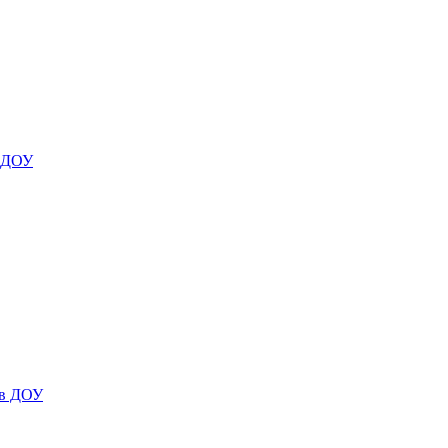
я ДОУ
 в ДОУ