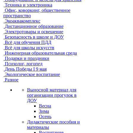
Техника и электроника
Офис, коворкинг, общественное
пространство
Экоаквакомплекс
Дистанционное образование
Электротовары и освещение
Безопасность в школе и ДОУ
Всё для обучения ПДД
Всё для школы искусств
Инженерная образовательная среда
Подарки и праздники
Психолог, логопед
День Победы I 9 мая
Экологическое воспитание
Разное
Выносной материал для
организации прогулок в
ДОУ
Весна
Зима
Осень
Дидактические пособия и
материалы
Воспитание