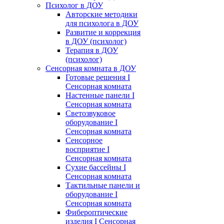
Психолог в ДОУ
Авторские методики
для психолога в ДОУ
Развитие и коррекция
в ДОУ (психолог)
Терапия в ДОУ
(психолог)
Сенсорная комната в ДОУ
Готовые решения I
Сенсорная комната
Настенные панели I
Сенсорная комната
Светозвуковое
оборудование I
Сенсорная комната
Сенсорное
восприятие I
Сенсорная комната
Сухие бассейны I
Сенсорная комната
Тактильные панели и
оборудование I
Сенсорная комната
Фибероптические
изделия I Сенсорная