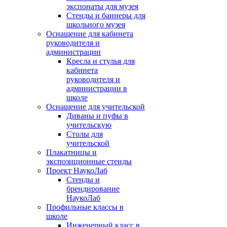
экспонаты для музея
Стенды и баннеры для
школьного музея
Оснащение для кабинета
руководителя и
администрации
Кресла и стулья для
кабинета
руководителя и
администрации в
школе
Оснащение для учительской
Диваны и пуфы в
учительскую
Столы для
учительской
Плакатницы и
экспозиционные стенды
Проект НаукоЛаб
Стенды и
брендирование
НаукоЛаб
Профильные классы в
школе
Инженерный класс в