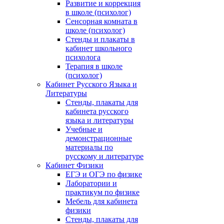
Развитие и коррекция
в школе (психолог)
Сенсорная комната в
школе (психолог)
Стенды и плакаты в
кабинет школьного
психолога
Терапия в школе
(психолог)
Кабинет Русского Языка и
Литературы
Стенды, плакаты для
кабинета русского
языка и литературы
Учебные и
демонстрационные
материалы по
русскому и литературе
Кабинет Физики
ЕГЭ и ОГЭ по физике
Лаборатории и
практикум по физике
Мебель для кабинета
физики
Стенды, плакаты для