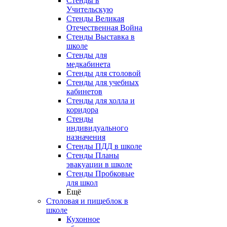
Стенды в
Учительскую
Стенды Великая
Отечественная Война
Стенды Выставка в
школе
Стенды для
медкабинета
Стенды для столовой
Стенды для учебных
кабинетов
Стенды для холла и
коридора
Стенды
индивидуального
назначения
Стенды ПДД в школе
Стенды Планы
эвакуации в школе
Стенды Пробковые
для школ
Ещё
Столовая и пищеблок в
школе
Кухонное