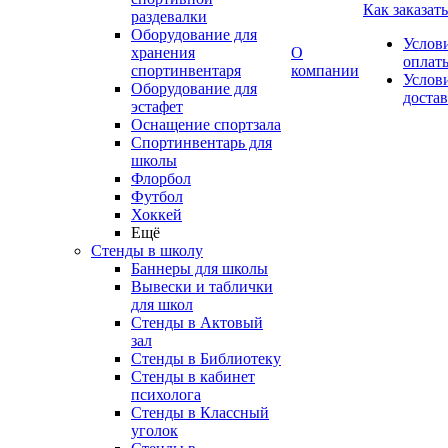
Как заказать
раздевалки
Оборудование для
Услов
хранения
О
оплат
спортинвентаря
компании
Услов
Оборудование для
доста
эстафет
Оснащение спортзала
Спортинвентарь для
школы
Флорбол
Футбол
Хоккей
Ещё
Стенды в школу
Баннеры для школы
Вывески и таблички
для школ
Стенды в Актовый
зал
Стенды в Библиотеку
Стенды в кабинет
психолога
Стенды в Классный
уголок