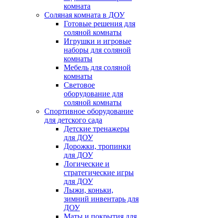
комната
Соляная комната в ДОУ
Готовые решения для
соляной комнаты
Игрушки и игровые
наборы для соляной
комнаты
Мебель для соляной
комнаты
Световое
оборудование для
соляной комнаты
Спортивное оборудование
для детского сада
Детские тренажеры
для ДОУ
Дорожки, тропинки
для ДОУ
Логические и
стратегические игры
для ДОУ
Лыжи, коньки,
зимний инвентарь для
ДОУ
Маты и покрытия для