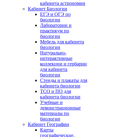
кабинета астрономии
Кабинет Биологии
ЕГЭ и ОГЭ по
биологии
Лаборатории и
практикум по
биологии
Мебель для кабинета
биологии
Натурально-
интерактивные
коллекции и гербарии
для кабинета
биологии
Стенды и плакаты для
кабинета биологии
ТСО и ПО для
кабинета биологии
Учебные и
демонстрационные
материалы по
биологии
Кабинет Географии
Карты
географические,