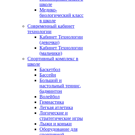
школе
Медико-
биологический класс
в школе
Современный кабинет
технологии
Кабинет Технологии
(девочки)
Кабинет Технологии
(мальчики)
Спортивный комплекс в
школе
Баскетбол
Бассейн
Большой и
настольный теннис,
бадминтон
Волейбол
Гимнастика
Легкая атлетика
Логические и
стратегические игры
Лыжи и коньки
Оборудование для
спортивной