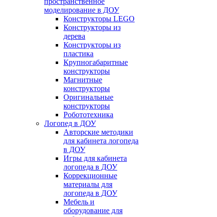
пространственное
моделирование в ДОУ
Конструкторы LEGO
Конструкторы из
дерева
Конструкторы из
пластика
Крупногабаритные
конструкторы
Магнитные
конструкторы
Оригинальные
конструкторы
Робототехника
Логопед в ДОУ
Авторские методики
для кабинета логопеда
в ДОУ
Игры для кабинета
логопеда в ДОУ
Коррекционные
материалы для
логопеда в ДОУ
Мебель и
оборудование для