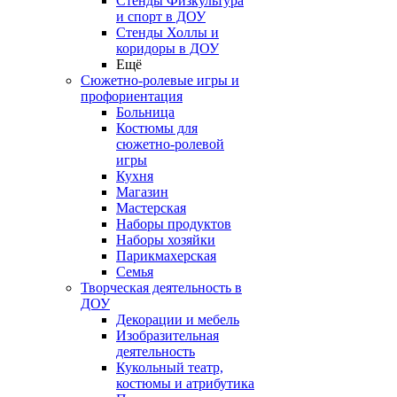
Стенды Физкультура
и спорт в ДОУ
Стенды Холлы и
коридоры в ДОУ
Ещё
Сюжетно-ролевые игры и
профориентация
Больница
Костюмы для
сюжетно-ролевой
игры
Кухня
Магазин
Мастерская
Наборы продуктов
Наборы хозяйки
Парикмахерская
Семья
Творческая деятельность в
ДОУ
Декорации и мебель
Изобразительная
деятельность
Кукольный театр,
костюмы и атрибутика