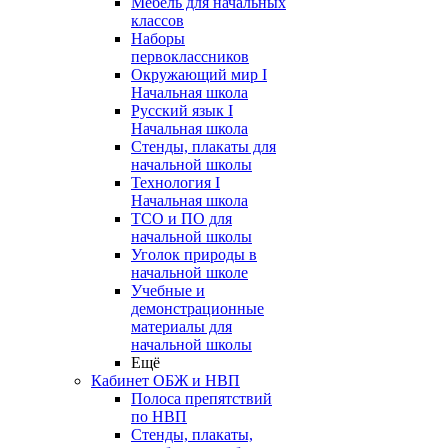
Мебель для начальных
классов
Наборы
первоклассников
Окружающий мир I
Начальная школа
Русский язык I
Начальная школа
Стенды, плакаты для
начальной школы
Технология I
Начальная школа
ТСО и ПО для
начальной школы
Уголок природы в
начальной школе
Учебные и
демонстрационные
материалы для
начальной школы
Ещё
Кабинет ОБЖ и НВП
Полоса препятствий
по НВП
Стенды, плакаты,