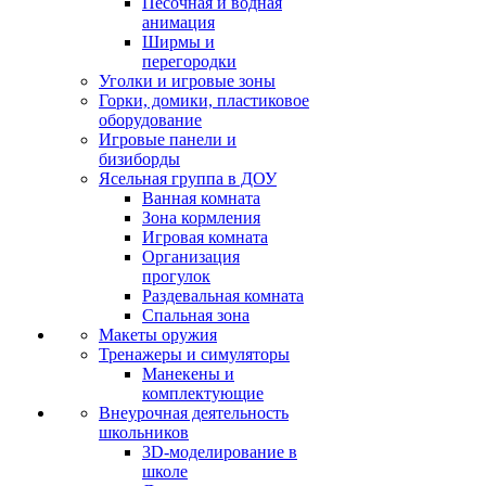
Песочная и водная
анимация
Ширмы и
перегородки
Уголки и игровые зоны
Горки, домики, пластиковое
оборудование
Игровые панели и
бизиборды
Ясельная группа в ДОУ
Ванная комната
Зона кормления
Игровая комната
Организация
прогулок
Раздевальная комната
Спальная зона
Макеты оружия
Тренажеры и симуляторы
Манекены и
комплектующие
Внеурочная деятельность
школьников
3D-моделирование в
школе