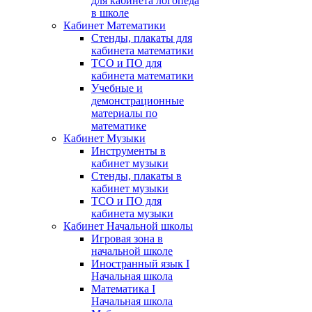
для кабинета логопеда
в школе
Кабинет Математики
Стенды, плакаты для
кабинета математики
ТСО и ПО для
кабинета математики
Учебные и
демонстрационные
материалы по
математике
Кабинет Музыки
Инструменты в
кабинет музыки
Стенды, плакаты в
кабинет музыки
ТСО и ПО для
кабинета музыки
Кабинет Начальной школы
Игровая зона в
начальной школе
Иностранный язык I
Начальная школа
Математика I
Начальная школа