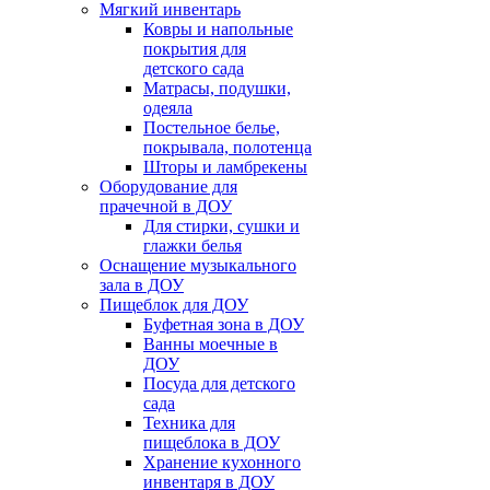
Мягкий инвентарь
Ковры и напольные
покрытия для
детского сада
Матрасы, подушки,
одеяла
Постельное белье,
покрывала, полотенца
Шторы и ламбрекены
Оборудование для
прачечной в ДОУ
Для стирки, сушки и
глажки белья
Оснащение музыкального
зала в ДОУ
Пищеблок для ДОУ
Буфетная зона в ДОУ
Ванны моечные в
ДОУ
Посуда для детского
сада
Техника для
пищеблока в ДОУ
Хранение кухонного
инвентаря в ДОУ