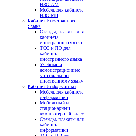
ИЗО АМ
Мебель для кабинета
ИЗО МВ
Кабинет Иностранного
Языка
Стенды, плакаты для
кабинета
иностранного языка
ТСО и ПО для
кабинета
иностранного языка
Учебные и
демонстрационные
материалы по
иностранному языку
Кабинет Информатики
Мебель для кабинета
информатики
Мобильный и
стационарный
компьютерный класс
Стенды, плакаты для
кабинета
информатики
ТСО и ПО для