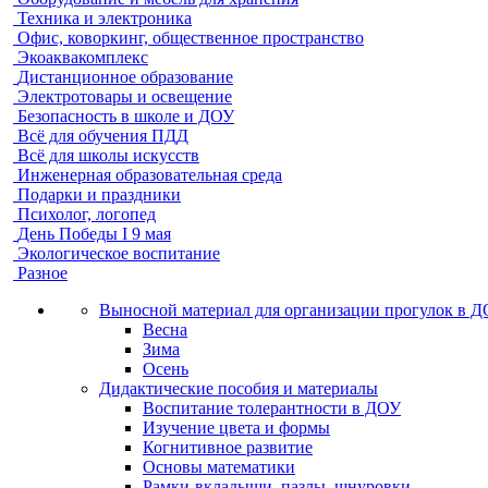
Техника и электроника
Офис, коворкинг, общественное пространство
Экоаквакомплекс
Дистанционное образование
Электротовары и освещение
Безопасность в школе и ДОУ
Всё для обучения ПДД
Всё для школы искусств
Инженерная образовательная среда
Подарки и праздники
Психолог, логопед
День Победы I 9 мая
Экологическое воспитание
Разное
Выносной материал для организации прогулок в 
Весна
Зима
Осень
Дидактические пособия и материалы
Воспитание толерантности в ДОУ
Изучение цвета и формы
Когнитивное развитие
Основы математики
Рамки-вкладыши, пазлы, шнуровки