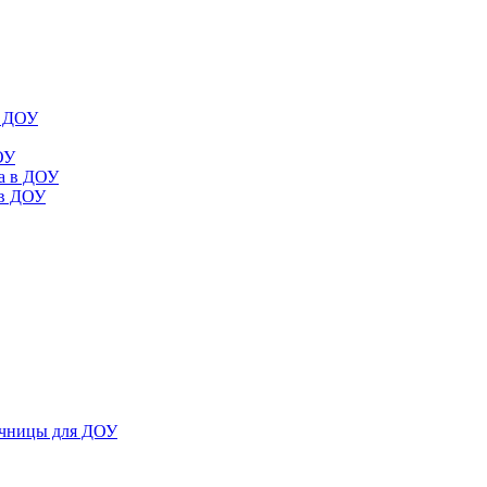
в ДОУ
ОУ
да в ДОУ
 в ДОУ
ечницы для ДОУ