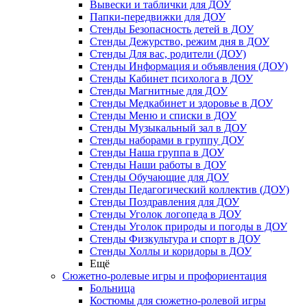
Вывески и таблички для ДОУ
Папки-передвижки для ДОУ
Стенды Безопасность детей в ДОУ
Стенды Дежурство, режим дня в ДОУ
Стенды Для вас, родители (ДОУ)
Стенды Информация и объявления (ДОУ)
Стенды Кабинет психолога в ДОУ
Стенды Магнитные для ДОУ
Стенды Медкабинет и здоровье в ДОУ
Стенды Меню и списки в ДОУ
Стенды Музыкальный зал в ДОУ
Стенды наборами в группу ДОУ
Стенды Наша группа в ДОУ
Стенды Наши работы в ДОУ
Стенды Обучающие для ДОУ
Стенды Педагогический коллектив (ДОУ)
Стенды Поздравления для ДОУ
Стенды Уголок логопеда в ДОУ
Стенды Уголок природы и погоды в ДОУ
Стенды Физкультура и спорт в ДОУ
Стенды Холлы и коридоры в ДОУ
Ещё
Сюжетно-ролевые игры и профориентация
Больница
Костюмы для сюжетно-ролевой игры