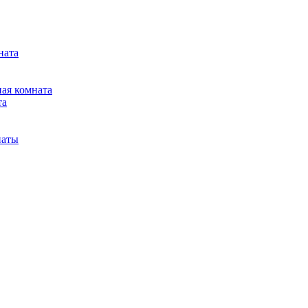
ната
ная комната
та
наты