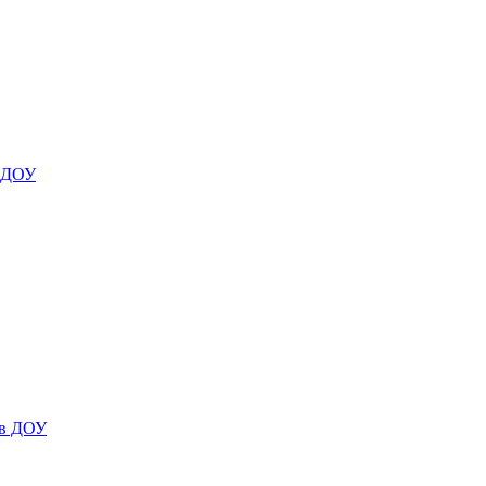
я ДОУ
 в ДОУ