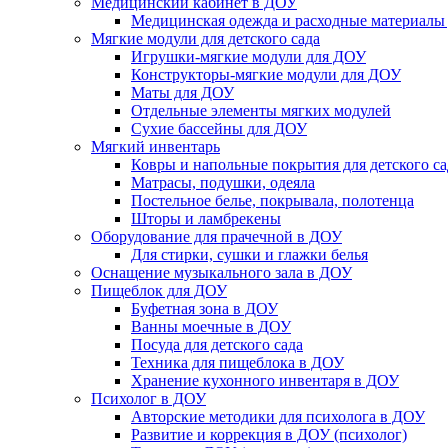
Медицинский кабинет в ДОУ
Медицинская одежда и расходные материалы
Мягкие модули для детского сада
Игрушки-мягкие модули для ДОУ
Конструкторы-мягкие модули для ДОУ
Маты для ДОУ
Отдельные элементы мягких модулей
Сухие бассейны для ДОУ
Мягкий инвентарь
Ковры и напольные покрытия для детского са
Матрасы, подушки, одеяла
Постельное белье, покрывала, полотенца
Шторы и ламбрекены
Оборудование для прачечной в ДОУ
Для стирки, сушки и глажки белья
Оснащение музыкального зала в ДОУ
Пищеблок для ДОУ
Буфетная зона в ДОУ
Ванны моечные в ДОУ
Посуда для детского сада
Техника для пищеблока в ДОУ
Хранение кухонного инвентаря в ДОУ
Психолог в ДОУ
Авторские методики для психолога в ДОУ
Развитие и коррекция в ДОУ (психолог)