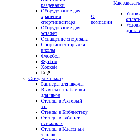
Как заказать
раздевалки
Оборудование для
Услов
хранения
О
оплат
спортинвентаря
компании
Услов
Оборудование для
доста
эстафет
Оснащение спортзала
Спортинвентарь для
школы
Флорбол
Футбол
Хоккей
Ещё
Стенды в школу
Баннеры для школы
Вывески и таблички
для школ
Стенды в Актовый
зал
Стенды в Библиотеку
Стенды в кабинет
психолога
Стенды в Классный
уголок