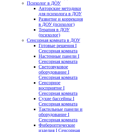
Психолог в ДОУ
Авторские методики
для психолога в ДОУ
Развитие и коррекция
в ДОУ (психолог)
Терапия в ДОУ
(психолог)
Сенсорная комната в ДОУ
Готовые решения I
Сенсорная комната
Настенные панели I
Сенсорная комната
Светозвуковое
оборудование I
Сенсорная комната
Сенсорное
восприятие I
Сенсорная комната
Сухие бассейны I
Сенсорная комната
Тактильные панели и
оборудование I
Сенсорная комната
Фибероптические
изделия I Сенсорная