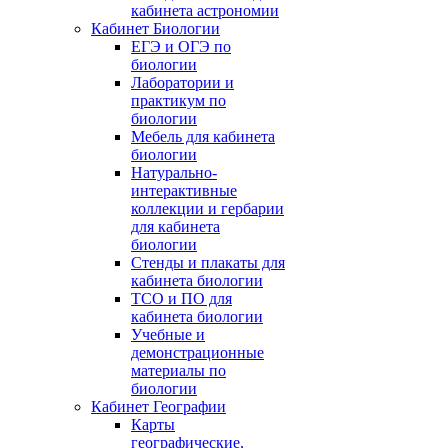
кабинета астрономии
Кабинет Биологии
ЕГЭ и ОГЭ по
биологии
Лаборатории и
практикум по
биологии
Мебель для кабинета
биологии
Натурально-
интерактивные
коллекции и гербарии
для кабинета
биологии
Стенды и плакаты для
кабинета биологии
ТСО и ПО для
кабинета биологии
Учебные и
демонстрационные
материалы по
биологии
Кабинет Географии
Карты
географические,