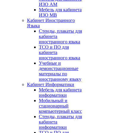
ИЗО АМ
Мебель для кабинета
ИЗО МВ
Кабинет Иностранного
Языка
Стенды, плакаты для
кабинета
иностранного языка
ТСО и ПО для
кабинета
иностранного языка
Учебные и
демонстрационные
материалы по
иностранному языку
Кабинет Информатики
Мебель для кабинета
информатики
Мобильный и
стационарный
компьютерный класс
Стенды, плакаты для
кабинета
информатики
ТСО и ПО для