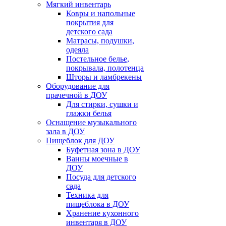
Мягкий инвентарь
Ковры и напольные
покрытия для
детского сада
Матрасы, подушки,
одеяла
Постельное белье,
покрывала, полотенца
Шторы и ламбрекены
Оборудование для
прачечной в ДОУ
Для стирки, сушки и
глажки белья
Оснащение музыкального
зала в ДОУ
Пищеблок для ДОУ
Буфетная зона в ДОУ
Ванны моечные в
ДОУ
Посуда для детского
сада
Техника для
пищеблока в ДОУ
Хранение кухонного
инвентаря в ДОУ