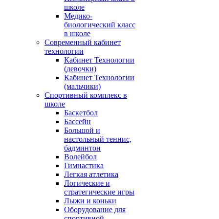
школе
Медико-
биологический класс
в школе
Современный кабинет
технологии
Кабинет Технологии
(девочки)
Кабинет Технологии
(мальчики)
Спортивный комплекс в
школе
Баскетбол
Бассейн
Большой и
настольный теннис,
бадминтон
Волейбол
Гимнастика
Легкая атлетика
Логические и
стратегические игры
Лыжи и коньки
Оборудование для
спортивной