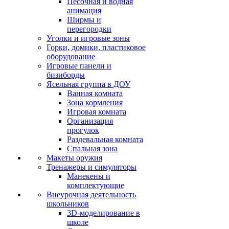
Песочная и водная
анимация
Ширмы и
перегородки
Уголки и игровые зоны
Горки, домики, пластиковое
оборудование
Игровые панели и
бизиборды
Ясельная группа в ДОУ
Ванная комната
Зона кормления
Игровая комната
Организация
прогулок
Раздевальная комната
Спальная зона
Макеты оружия
Тренажеры и симуляторы
Манекены и
комплектующие
Внеурочная деятельность
школьников
3D-моделирование в
школе