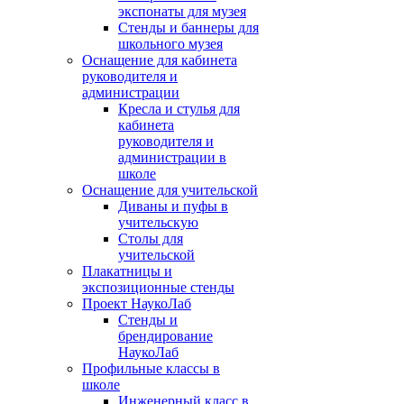
экспонаты для музея
Стенды и баннеры для
школьного музея
Оснащение для кабинета
руководителя и
администрации
Кресла и стулья для
кабинета
руководителя и
администрации в
школе
Оснащение для учительской
Диваны и пуфы в
учительскую
Столы для
учительской
Плакатницы и
экспозиционные стенды
Проект НаукоЛаб
Стенды и
брендирование
НаукоЛаб
Профильные классы в
школе
Инженерный класс в