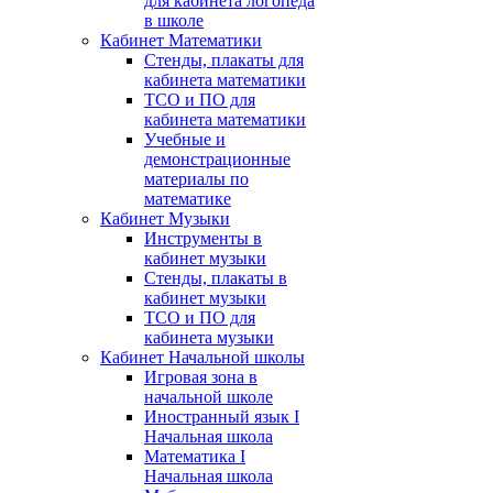
для кабинета логопеда
в школе
Кабинет Математики
Стенды, плакаты для
кабинета математики
ТСО и ПО для
кабинета математики
Учебные и
демонстрационные
материалы по
математике
Кабинет Музыки
Инструменты в
кабинет музыки
Стенды, плакаты в
кабинет музыки
ТСО и ПО для
кабинета музыки
Кабинет Начальной школы
Игровая зона в
начальной школе
Иностранный язык I
Начальная школа
Математика I
Начальная школа