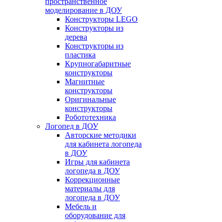
пространственное
моделирование в ДОУ
Конструкторы LEGO
Конструкторы из
дерева
Конструкторы из
пластика
Крупногабаритные
конструкторы
Магнитные
конструкторы
Оригинальные
конструкторы
Робототехника
Логопед в ДОУ
Авторские методики
для кабинета логопеда
в ДОУ
Игры для кабинета
логопеда в ДОУ
Коррекционные
материалы для
логопеда в ДОУ
Мебель и
оборудование для