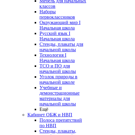
Мебель для начальных
классов
Наборы
первоклассников
Окружающий мир I
Начальная школа
Русский язык I
Начальная школа
Стенды, плакаты для
начальной школы
Технология I
Начальная школа
ТСО и ПО для
начальной школы
Уголок природы в
начальной школе
Учебные и
демонстрационные
материалы для
начальной школы
Ещё
Кабинет ОБЖ и НВП
Полоса препятствий
по НВП
Стенды, плакаты,