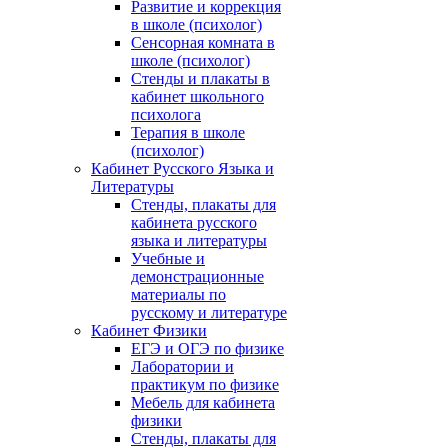
Развитие и коррекция
в школе (психолог)
Сенсорная комната в
школе (психолог)
Стенды и плакаты в
кабинет школьного
психолога
Терапия в школе
(психолог)
Кабинет Русского Языка и
Литературы
Стенды, плакаты для
кабинета русского
языка и литературы
Учебные и
демонстрационные
материалы по
русскому и литературе
Кабинет Физики
ЕГЭ и ОГЭ по физике
Лаборатории и
практикум по физике
Мебель для кабинета
физики
Стенды, плакаты для