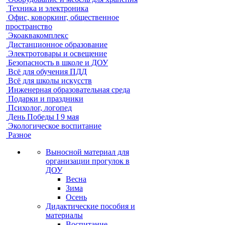
Техника и электроника
Офис, коворкинг, общественное
пространство
Экоаквакомплекс
Дистанционное образование
Электротовары и освещение
Безопасность в школе и ДОУ
Всё для обучения ПДД
Всё для школы искусств
Инженерная образовательная среда
Подарки и праздники
Психолог, логопед
День Победы I 9 мая
Экологическое воспитание
Разное
Выносной материал для
организации прогулок в
ДОУ
Весна
Зима
Осень
Дидактические пособия и
материалы
Воспитание