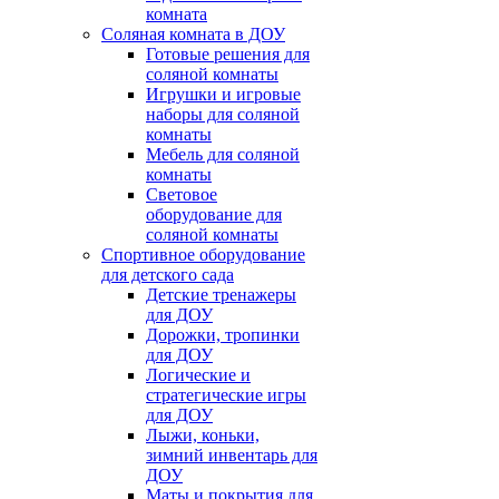
комната
Соляная комната в ДОУ
Готовые решения для
соляной комнаты
Игрушки и игровые
наборы для соляной
комнаты
Мебель для соляной
комнаты
Световое
оборудование для
соляной комнаты
Спортивное оборудование
для детского сада
Детские тренажеры
для ДОУ
Дорожки, тропинки
для ДОУ
Логические и
стратегические игры
для ДОУ
Лыжи, коньки,
зимний инвентарь для
ДОУ
Маты и покрытия для