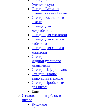
Стенды в
Учительскую
Стенды Великая
Отечественная Война
Стенды Выставка в
школе
Стенды для
медкабинета
Стенды для столовой
Стенды для учебных
кабинетов
Стенды для холла и
коридора
Стенды
индивидуального
назначения
Стенды ПДД в школе
Стенды Планы
эвакуации в школе
Стенды Пробковые
для школ
Ещё
Столовая и пищеблок в
школе
Кухонное