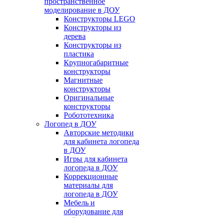
пространственное
моделирование в ДОУ
Конструкторы LEGO
Конструкторы из
дерева
Конструкторы из
пластика
Крупногабаритные
конструкторы
Магнитные
конструкторы
Оригинальные
конструкторы
Робототехника
Логопед в ДОУ
Авторские методики
для кабинета логопеда
в ДОУ
Игры для кабинета
логопеда в ДОУ
Коррекционные
материалы для
логопеда в ДОУ
Мебель и
оборудование для