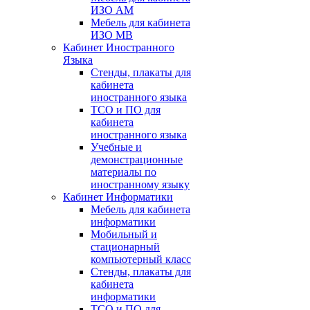
ИЗО АМ
Мебель для кабинета
ИЗО МВ
Кабинет Иностранного
Языка
Стенды, плакаты для
кабинета
иностранного языка
ТСО и ПО для
кабинета
иностранного языка
Учебные и
демонстрационные
материалы по
иностранному языку
Кабинет Информатики
Мебель для кабинета
информатики
Мобильный и
стационарный
компьютерный класс
Стенды, плакаты для
кабинета
информатики
ТСО и ПО для