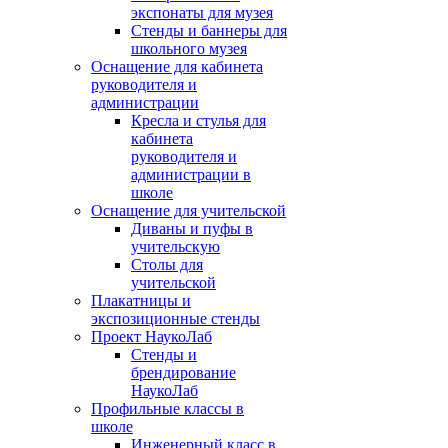
экспонаты для музея
Стенды и баннеры для
школьного музея
Оснащение для кабинета
руководителя и
администрации
Кресла и стулья для
кабинета
руководителя и
администрации в
школе
Оснащение для учительской
Диваны и пуфы в
учительскую
Столы для
учительской
Плакатницы и
экспозиционные стенды
Проект НаукоЛаб
Стенды и
брендирование
НаукоЛаб
Профильные классы в
школе
Инженерный класс в