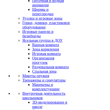
Песочная и водная
анимация
Ширмы и
перегородки
Уголки и игровые зоны
Горки, домики, пластиковое
оборудование
Игровые панели и
бизиборды
Ясельная группа в ДОУ
Ванная комната
Зона кормления
Игровая комната
Организация
прогулок
Раздевальная комната
Спальная зона
Макеты оружия
Тренажеры и симуляторы
Манекены и
комплектующие
Внеурочная деятельность
школьников
3D-моделирование в
школе