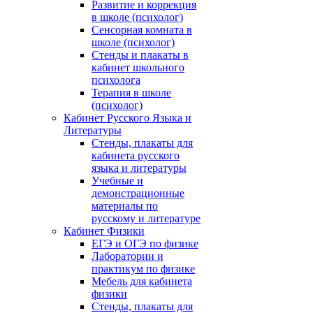
Развитие и коррекция
в школе (психолог)
Сенсорная комната в
школе (психолог)
Стенды и плакаты в
кабинет школьного
психолога
Терапия в школе
(психолог)
Кабинет Русского Языка и
Литературы
Стенды, плакаты для
кабинета русского
языка и литературы
Учебные и
демонстрационные
материалы по
русскому и литературе
Кабинет Физики
ЕГЭ и ОГЭ по физике
Лаборатории и
практикум по физике
Мебель для кабинета
физики
Стенды, плакаты для