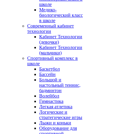
школе
Медико-
биологический класс
в школе
Современный кабинет
технологии
Кабинет Технологии
(девочки)
Кабинет Технологии
(мальчики)
Спортивный комплекс в
школе
Баскетбол
Бассейн
Большой и
настольный теннис,
бадминтон
Волейбол
Гимнастика
Легкая атлетика
Логические и
стратегические игры
Лыжи и коньки
Оборудование для
спортивной