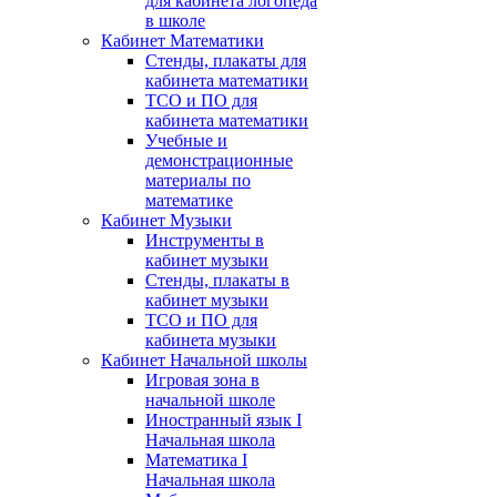
для кабинета логопеда
в школе
Кабинет Математики
Стенды, плакаты для
кабинета математики
ТСО и ПО для
кабинета математики
Учебные и
демонстрационные
материалы по
математике
Кабинет Музыки
Инструменты в
кабинет музыки
Стенды, плакаты в
кабинет музыки
ТСО и ПО для
кабинета музыки
Кабинет Начальной школы
Игровая зона в
начальной школе
Иностранный язык I
Начальная школа
Математика I
Начальная школа