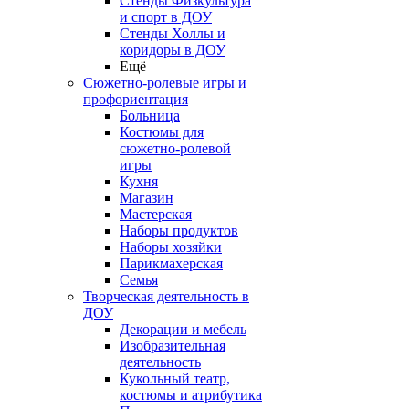
Стенды Физкультура
и спорт в ДОУ
Стенды Холлы и
коридоры в ДОУ
Ещё
Сюжетно-ролевые игры и
профориентация
Больница
Костюмы для
сюжетно-ролевой
игры
Кухня
Магазин
Мастерская
Наборы продуктов
Наборы хозяйки
Парикмахерская
Семья
Творческая деятельность в
ДОУ
Декорации и мебель
Изобразительная
деятельность
Кукольный театр,
костюмы и атрибутика