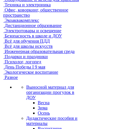
Техника и электроника
Офис, коворкинг, общественное
пространство
Экоаквакомплекс
Дистанционное образование
Электротовары и освещение
Безопасность в школе и ДОУ
Всё для обучения ПДД
Всё для школы искусств
Инженерная образовательная среда
Подарки и праздники
Психолог, логопед
День Победы I 9 мая
Экологическое воспитание
Разное
Выносной материал для
организации прогулок в
ДОУ
Весна
Зима
Осень
Дидактические пособия и
материалы
Воспитание