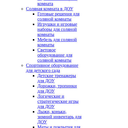
комната
Соляная комната в ДОУ
Готовые решения для
соляной комнаты
Игрушки и игровые
наборы для соляной
комнаты
Мебель для соляной
комнаты
Световое
оборудование для
соляной комнаты
Спортивное оборудование
для детского сада
Детские тренажеры
для ДОУ
Дорожки, тропинки
для ДОУ
Логические и
стратегические игры
для ДОУ
Лыжи, коньки,
зимний инвентарь для
ДОУ
Маты и покрытия для