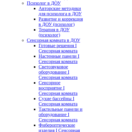
Психолог в ДОУ
Авторские методики
для психолога в ДОУ
Развитие и коррекция
в ДОУ (психолог)
Терапия в ДОУ
(психолог)
Сенсорная комната в ДОУ
Готовые решения I
Сенсорная комната
Настенные панели I
Сенсорная комната
Светозвуковое
оборудование I
Сенсорная комната
Сенсорное
восприятие I
Сенсорная комната
Сухие бассейны I
Сенсорная комната
Тактильные панели и
оборудование I
Сенсорная комната
Фибероптические
изделия I Сенсорная