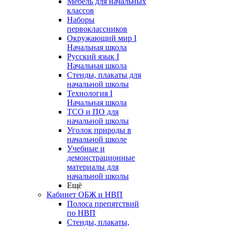
Мебель для начальных
классов
Наборы
первоклассников
Окружающий мир I
Начальная школа
Русский язык I
Начальная школа
Стенды, плакаты для
начальной школы
Технология I
Начальная школа
ТСО и ПО для
начальной школы
Уголок природы в
начальной школе
Учебные и
демонстрационные
материалы для
начальной школы
Ещё
Кабинет ОБЖ и НВП
Полоса препятствий
по НВП
Стенды, плакаты,