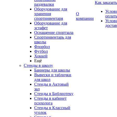
Как заказать
раздевалки
Оборудование для
Услов
хранения
О
оплат
спортинвентаря
компании
Услов
Оборудование для
доста
эстафет
Оснащение спортзала
Спортинвентарь для
школы
Флорбол
Футбол
Хоккей
Ещё
Стенды в школу
Баннеры для школы
Вывески и таблички
для школ
Стенды в Актовый
зал
Стенды в Библиотеку
Стенды в кабинет
психолога
Стенды в Классный
уголок