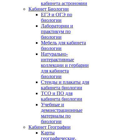
кабинета астрономии
Кабинет Биологии
ЕГЭ и ОГЭ по
биологии
Лаборатории и
практикум по
биологии
Мебель для кабинета
биологии
Натурально-
интерактивные
коллекции и гербарии
для кабинета
биологии
Стенды и плакаты для
кабинета биологии
ТСО и ПО для
кабинета биологии
Учебные и
демонстрационные
материалы по
биологии
Кабинет Географии
Карты
географические,