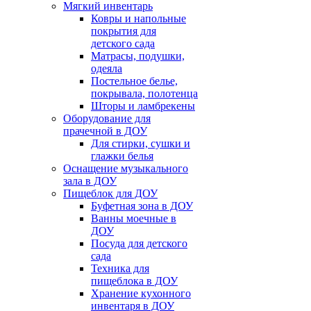
Мягкий инвентарь
Ковры и напольные
покрытия для
детского сада
Матрасы, подушки,
одеяла
Постельное белье,
покрывала, полотенца
Шторы и ламбрекены
Оборудование для
прачечной в ДОУ
Для стирки, сушки и
глажки белья
Оснащение музыкального
зала в ДОУ
Пищеблок для ДОУ
Буфетная зона в ДОУ
Ванны моечные в
ДОУ
Посуда для детского
сада
Техника для
пищеблока в ДОУ
Хранение кухонного
инвентаря в ДОУ