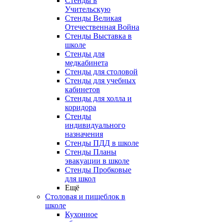
Стенды в
Учительскую
Стенды Великая
Отечественная Война
Стенды Выставка в
школе
Стенды для
медкабинета
Стенды для столовой
Стенды для учебных
кабинетов
Стенды для холла и
коридора
Стенды
индивидуального
назначения
Стенды ПДД в школе
Стенды Планы
эвакуации в школе
Стенды Пробковые
для школ
Ещё
Столовая и пищеблок в
школе
Кухонное