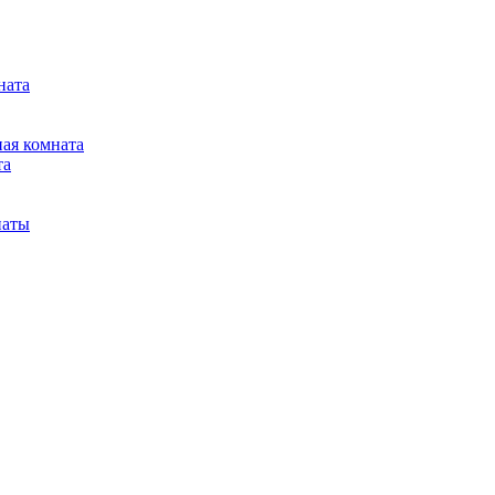
ната
ная комната
та
наты