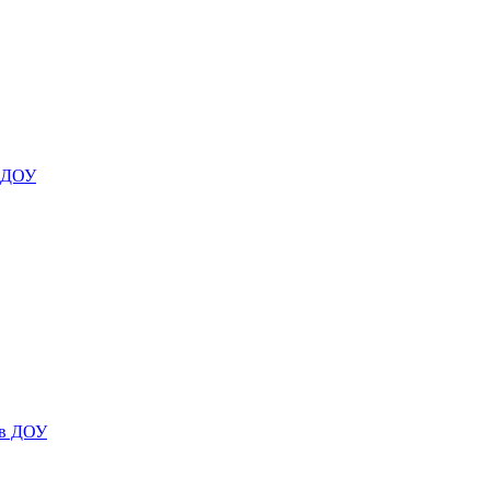
я ДОУ
 в ДОУ