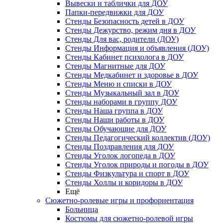
Вывески и таблички для ДОУ
Папки-передвижки для ДОУ
Стенды Безопасность детей в ДОУ
Стенды Дежурство, режим дня в ДОУ
Стенды Для вас, родители (ДОУ)
Стенды Информация и объявления (ДОУ)
Стенды Кабинет психолога в ДОУ
Стенды Магнитные для ДОУ
Стенды Медкабинет и здоровье в ДОУ
Стенды Меню и списки в ДОУ
Стенды Музыкальный зал в ДОУ
Стенды наборами в группу ДОУ
Стенды Наша группа в ДОУ
Стенды Наши работы в ДОУ
Стенды Обучающие для ДОУ
Стенды Педагогический коллектив (ДОУ)
Стенды Поздравления для ДОУ
Стенды Уголок логопеда в ДОУ
Стенды Уголок природы и погоды в ДОУ
Стенды Физкультура и спорт в ДОУ
Стенды Холлы и коридоры в ДОУ
Ещё
Сюжетно-ролевые игры и профориентация
Больница
Костюмы для сюжетно-ролевой игры