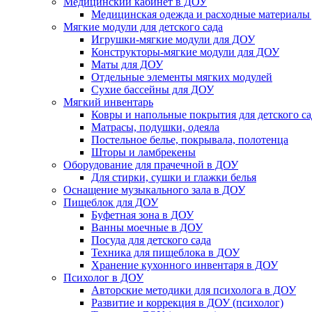
Медицинский кабинет в ДОУ
Медицинская одежда и расходные материалы
Мягкие модули для детского сада
Игрушки-мягкие модули для ДОУ
Конструкторы-мягкие модули для ДОУ
Маты для ДОУ
Отдельные элементы мягких модулей
Сухие бассейны для ДОУ
Мягкий инвентарь
Ковры и напольные покрытия для детского са
Матрасы, подушки, одеяла
Постельное белье, покрывала, полотенца
Шторы и ламбрекены
Оборудование для прачечной в ДОУ
Для стирки, сушки и глажки белья
Оснащение музыкального зала в ДОУ
Пищеблок для ДОУ
Буфетная зона в ДОУ
Ванны моечные в ДОУ
Посуда для детского сада
Техника для пищеблока в ДОУ
Хранение кухонного инвентаря в ДОУ
Психолог в ДОУ
Авторские методики для психолога в ДОУ
Развитие и коррекция в ДОУ (психолог)