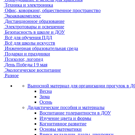
Техника и электроника
Офис, коворкинг, общественное пространство
Экоаквакомплекс
Дистанционное образование
Электротовары и освещение
Безопасность в школе и ДОУ
Всё для обучения ПДД
Всё для школы искусств
Инженерная образовательная среда
Подарки и праздники
Психолог, логопед
День Победы I 9 мая
Экологическое воспитание
Разное
Выносной материал для организации прогулок в 
Весна
Зима
Осень
Дидактические пособия и материалы
Воспитание толерантности в ДОУ
Изучение цвета и формы
Когнитивное развитие
Основы математики
Рамки-вкладыши, пазлы, шнуровки