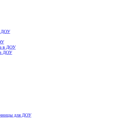
в ДОУ
ОУ
да в ДОУ
 в ДОУ
ечницы для ДОУ