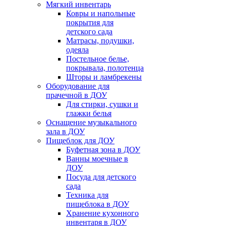
Мягкий инвентарь
Ковры и напольные
покрытия для
детского сада
Матрасы, подушки,
одеяла
Постельное белье,
покрывала, полотенца
Шторы и ламбрекены
Оборудование для
прачечной в ДОУ
Для стирки, сушки и
глажки белья
Оснащение музыкального
зала в ДОУ
Пищеблок для ДОУ
Буфетная зона в ДОУ
Ванны моечные в
ДОУ
Посуда для детского
сада
Техника для
пищеблока в ДОУ
Хранение кухонного
инвентаря в ДОУ