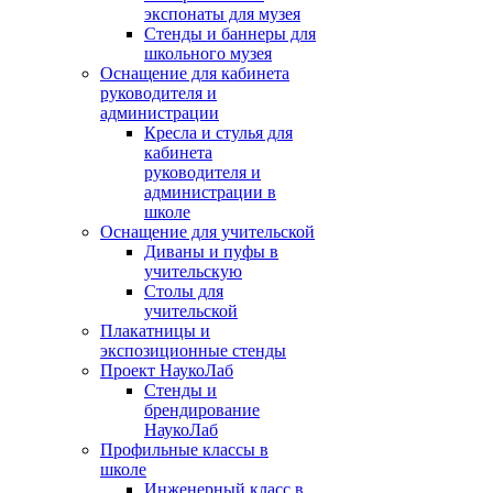
экспонаты для музея
Стенды и баннеры для
школьного музея
Оснащение для кабинета
руководителя и
администрации
Кресла и стулья для
кабинета
руководителя и
администрации в
школе
Оснащение для учительской
Диваны и пуфы в
учительскую
Столы для
учительской
Плакатницы и
экспозиционные стенды
Проект НаукоЛаб
Стенды и
брендирование
НаукоЛаб
Профильные классы в
школе
Инженерный класс в