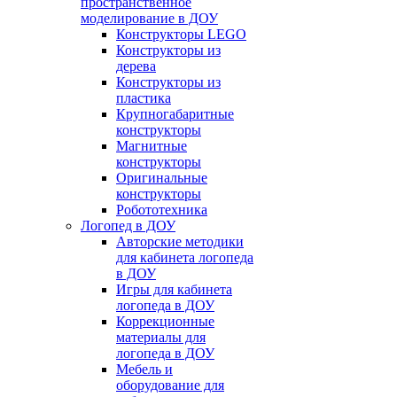
пространственное
моделирование в ДОУ
Конструкторы LEGO
Конструкторы из
дерева
Конструкторы из
пластика
Крупногабаритные
конструкторы
Магнитные
конструкторы
Оригинальные
конструкторы
Робототехника
Логопед в ДОУ
Авторские методики
для кабинета логопеда
в ДОУ
Игры для кабинета
логопеда в ДОУ
Коррекционные
материалы для
логопеда в ДОУ
Мебель и
оборудование для