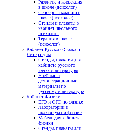
Развитие и коррекция
в школе (психолог)
Сенсорная комната в
школе (психолог)
Стенды и плакаты в
кабинет школьного
психолога
Терапия в школе
(психолог)
Кабинет Русского Языка и
Литературы
Стенды, плакаты для
кабинета русского
языка и литературы
Учебные и
демонстрационные
материалы по
русскому и литературе
Кабинет Физики
ЕГЭ и ОГЭ по физике
Лаборатории и
практикум по физике
Мебель для кабинета
физики
Стенды, плакаты для