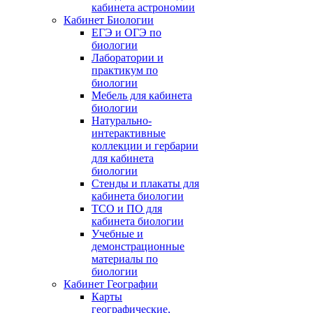
кабинета астрономии
Кабинет Биологии
ЕГЭ и ОГЭ по
биологии
Лаборатории и
практикум по
биологии
Мебель для кабинета
биологии
Натурально-
интерактивные
коллекции и гербарии
для кабинета
биологии
Стенды и плакаты для
кабинета биологии
ТСО и ПО для
кабинета биологии
Учебные и
демонстрационные
материалы по
биологии
Кабинет Географии
Карты
географические,