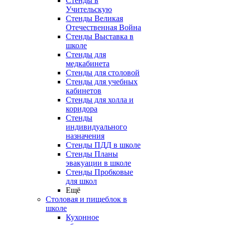
Стенды в
Учительскую
Стенды Великая
Отечественная Война
Стенды Выставка в
школе
Стенды для
медкабинета
Стенды для столовой
Стенды для учебных
кабинетов
Стенды для холла и
коридора
Стенды
индивидуального
назначения
Стенды ПДД в школе
Стенды Планы
эвакуации в школе
Стенды Пробковые
для школ
Ещё
Столовая и пищеблок в
школе
Кухонное