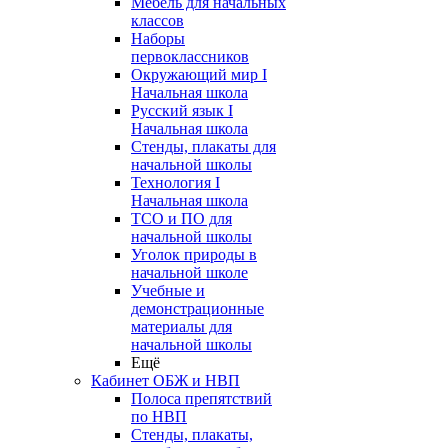
Мебель для начальных
классов
Наборы
первоклассников
Окружающий мир I
Начальная школа
Русский язык I
Начальная школа
Стенды, плакаты для
начальной школы
Технология I
Начальная школа
ТСО и ПО для
начальной школы
Уголок природы в
начальной школе
Учебные и
демонстрационные
материалы для
начальной школы
Ещё
Кабинет ОБЖ и НВП
Полоса препятствий
по НВП
Стенды, плакаты,