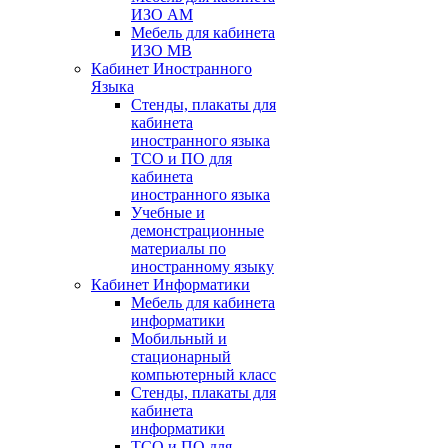
ИЗО АМ
Мебель для кабинета
ИЗО МВ
Кабинет Иностранного
Языка
Стенды, плакаты для
кабинета
иностранного языка
ТСО и ПО для
кабинета
иностранного языка
Учебные и
демонстрационные
материалы по
иностранному языку
Кабинет Информатики
Мебель для кабинета
информатики
Мобильный и
стационарный
компьютерный класс
Стенды, плакаты для
кабинета
информатики
ТСО и ПО для