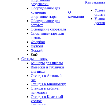
Как заказать
раздевалки
Оборудование для
Услов
хранения
О
оплат
спортинвентаря
компании
Услов
Оборудование для
доста
эстафет
Оснащение спортзала
Спортинвентарь для
школы
Флорбол
Футбол
Хоккей
Ещё
Стенды в школу
Баннеры для школы
Вывески и таблички
для школ
Стенды в Актовый
зал
Стенды в Библиотеку
Стенды в кабинет
психолога
Стенды в Классный
уголок