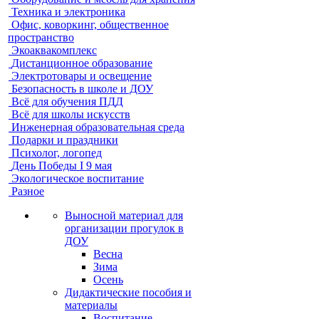
Техника и электроника
Офис, коворкинг, общественное
пространство
Экоаквакомплекс
Дистанционное образование
Электротовары и освещение
Безопасность в школе и ДОУ
Всё для обучения ПДД
Всё для школы искусств
Инженерная образовательная среда
Подарки и праздники
Психолог, логопед
День Победы I 9 мая
Экологическое воспитание
Разное
Выносной материал для
организации прогулок в
ДОУ
Весна
Зима
Осень
Дидактические пособия и
материалы
Воспитание