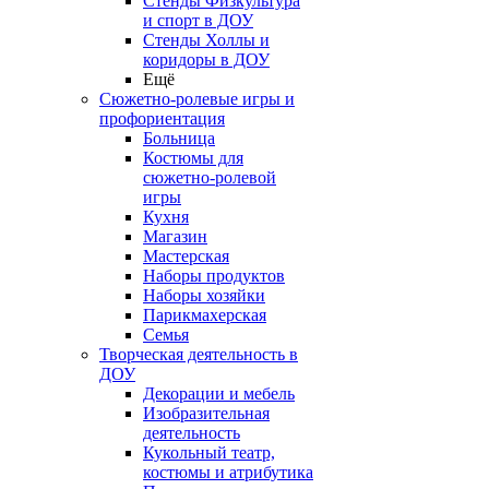
Стенды Физкультура
и спорт в ДОУ
Стенды Холлы и
коридоры в ДОУ
Ещё
Сюжетно-ролевые игры и
профориентация
Больница
Костюмы для
сюжетно-ролевой
игры
Кухня
Магазин
Мастерская
Наборы продуктов
Наборы хозяйки
Парикмахерская
Семья
Творческая деятельность в
ДОУ
Декорации и мебель
Изобразительная
деятельность
Кукольный театр,
костюмы и атрибутика