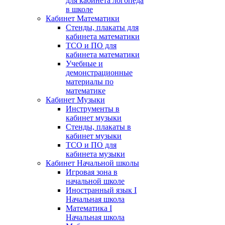
для кабинета логопеда
в школе
Кабинет Математики
Стенды, плакаты для
кабинета математики
ТСО и ПО для
кабинета математики
Учебные и
демонстрационные
материалы по
математике
Кабинет Музыки
Инструменты в
кабинет музыки
Стенды, плакаты в
кабинет музыки
ТСО и ПО для
кабинета музыки
Кабинет Начальной школы
Игровая зона в
начальной школе
Иностранный язык I
Начальная школа
Математика I
Начальная школа