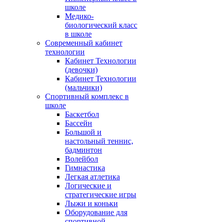
школе
Медико-
биологический класс
в школе
Современный кабинет
технологии
Кабинет Технологии
(девочки)
Кабинет Технологии
(мальчики)
Спортивный комплекс в
школе
Баскетбол
Бассейн
Большой и
настольный теннис,
бадминтон
Волейбол
Гимнастика
Легкая атлетика
Логические и
стратегические игры
Лыжи и коньки
Оборудование для
спортивной