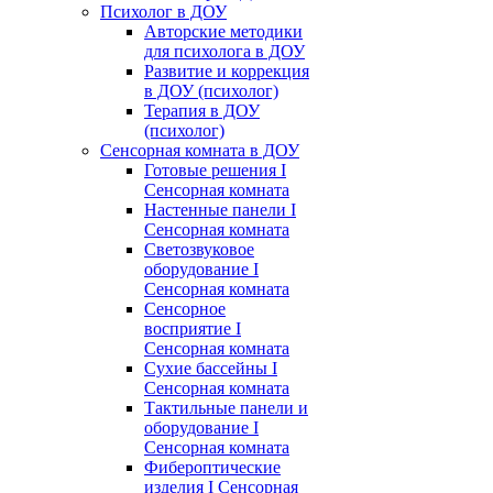
Психолог в ДОУ
Авторские методики
для психолога в ДОУ
Развитие и коррекция
в ДОУ (психолог)
Терапия в ДОУ
(психолог)
Сенсорная комната в ДОУ
Готовые решения I
Сенсорная комната
Настенные панели I
Сенсорная комната
Светозвуковое
оборудование I
Сенсорная комната
Сенсорное
восприятие I
Сенсорная комната
Сухие бассейны I
Сенсорная комната
Тактильные панели и
оборудование I
Сенсорная комната
Фибероптические
изделия I Сенсорная