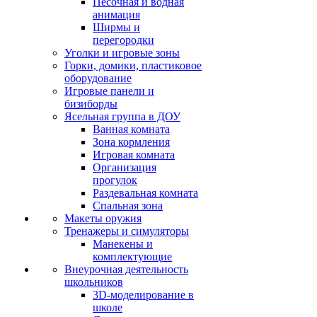
Песочная и водная
анимация
Ширмы и
перегородки
Уголки и игровые зоны
Горки, домики, пластиковое
оборудование
Игровые панели и
бизиборды
Ясельная группа в ДОУ
Ванная комната
Зона кормления
Игровая комната
Организация
прогулок
Раздевальная комната
Спальная зона
Макеты оружия
Тренажеры и симуляторы
Манекены и
комплектующие
Внеурочная деятельность
школьников
3D-моделирование в
школе