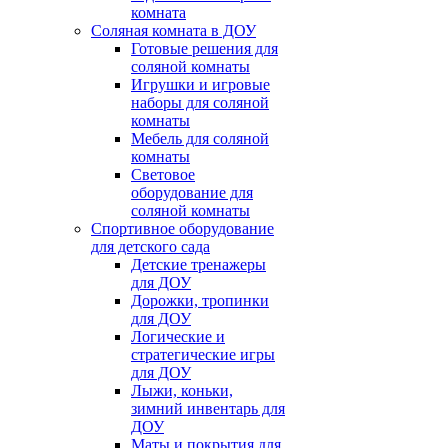
комната
Соляная комната в ДОУ
Готовые решения для
соляной комнаты
Игрушки и игровые
наборы для соляной
комнаты
Мебель для соляной
комнаты
Световое
оборудование для
соляной комнаты
Спортивное оборудование
для детского сада
Детские тренажеры
для ДОУ
Дорожки, тропинки
для ДОУ
Логические и
стратегические игры
для ДОУ
Лыжи, коньки,
зимний инвентарь для
ДОУ
Маты и покрытия для