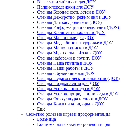
Вывески и таблички для ДОУ
Папки-передвижки для ДОУ
Стенды Безопасность детей в ДОУ
Стенды Дежурство, режим дня в ДОУ
Стенды Для вас, родители (ДОУ)
Стенды Информация и объявления (ДОУ)
Стенды Кабинет психолога в ДОУ
Стенды Магнитные для ДОУ
Стенды Медкабинет и здоровье в ДОУ
Стенды Меню и списки в ДОУ
Стенды Музыкальный зал в ДОУ
Стенды наборами в группу ДОУ
Стенды Наша группа в ДОУ
Стенды Наши работы в ДОУ
Стенды Обучающие для ДОУ
Стенды Педагогический коллектив (ДОУ)
Стенды Поздравления для ДОУ
Стенды Уголок логопеда в ДОУ
Стенды Уголок природы и погоды в ДОУ
Стенды Физкультура и спорт в ДОУ
Стенды Холлы и коридоры в ДОУ
Ещё
Сюжетно-ролевые игры и профориентация
Больница
Костюмы для сюжетно-ролевой игры