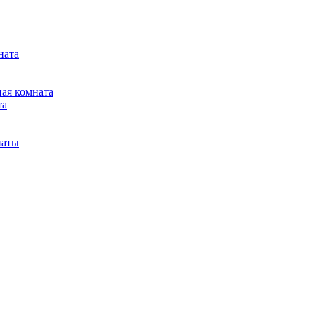
ната
ная комната
та
наты