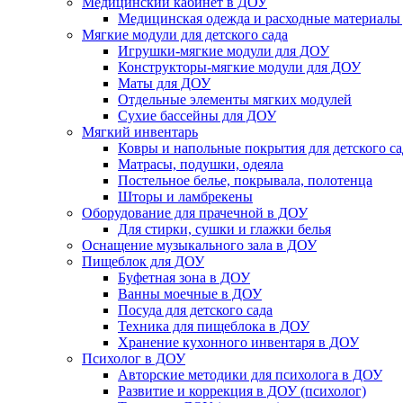
Медицинский кабинет в ДОУ
Медицинская одежда и расходные материалы
Мягкие модули для детского сада
Игрушки-мягкие модули для ДОУ
Конструкторы-мягкие модули для ДОУ
Маты для ДОУ
Отдельные элементы мягких модулей
Сухие бассейны для ДОУ
Мягкий инвентарь
Ковры и напольные покрытия для детского са
Матрасы, подушки, одеяла
Постельное белье, покрывала, полотенца
Шторы и ламбрекены
Оборудование для прачечной в ДОУ
Для стирки, сушки и глажки белья
Оснащение музыкального зала в ДОУ
Пищеблок для ДОУ
Буфетная зона в ДОУ
Ванны моечные в ДОУ
Посуда для детского сада
Техника для пищеблока в ДОУ
Хранение кухонного инвентаря в ДОУ
Психолог в ДОУ
Авторские методики для психолога в ДОУ
Развитие и коррекция в ДОУ (психолог)