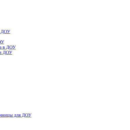
в ДОУ
ОУ
да в ДОУ
 в ДОУ
ечницы для ДОУ