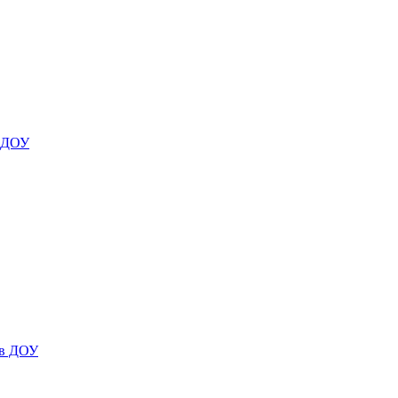
я ДОУ
 в ДОУ