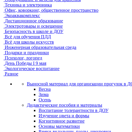
Техника и электроника
Офис, коворкинг, общественное пространство
Экоаквакомплекс
Дистанционное образование
Электротовары и освещение
Безопасность в школе и ДОУ
Всё для обучения ПДД
Всё для школы искусств
Инженерная образовательная среда
Подарки и праздники
Психолог, логопед
День Победы I 9 мая
Экологическое воспитание
Разное
Выносной материал для организации прогулок в 
Весна
Зима
Осень
Дидактические пособия и материалы
Воспитание толерантности в ДОУ
Изучение цвета и формы
Когнитивное развитие
Основы математики
Рамки-вкладыши, пазлы, шнуровки