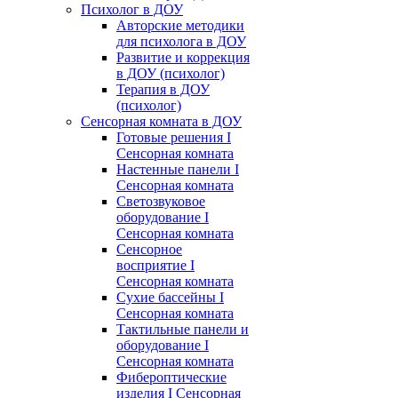
Психолог в ДОУ
Авторские методики
для психолога в ДОУ
Развитие и коррекция
в ДОУ (психолог)
Терапия в ДОУ
(психолог)
Сенсорная комната в ДОУ
Готовые решения I
Сенсорная комната
Настенные панели I
Сенсорная комната
Светозвуковое
оборудование I
Сенсорная комната
Сенсорное
восприятие I
Сенсорная комната
Сухие бассейны I
Сенсорная комната
Тактильные панели и
оборудование I
Сенсорная комната
Фибероптические
изделия I Сенсорная