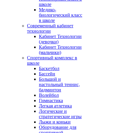
школе
Медико-
биологический класс
в школе
Современный кабинет
технологии
Кабинет Технологии
(девочки)
Кабинет Технологии
(мальчики)
Спортивный комплекс в
школе
Баскетбол
Бассейн
Большой и
настольный теннис,
бадминтон
Волейбол
Гимнастика
Легкая атлетика
Логические и
стратегические игры
Лыжи и коньки
Оборудование для
спортивной