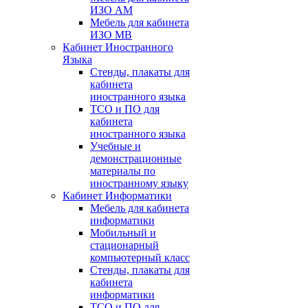
ИЗО АМ
Мебель для кабинета
ИЗО МВ
Кабинет Иностранного
Языка
Стенды, плакаты для
кабинета
иностранного языка
ТСО и ПО для
кабинета
иностранного языка
Учебные и
демонстрационные
материалы по
иностранному языку
Кабинет Информатики
Мебель для кабинета
информатики
Мобильный и
стационарный
компьютерный класс
Стенды, плакаты для
кабинета
информатики
ТСО и ПО для