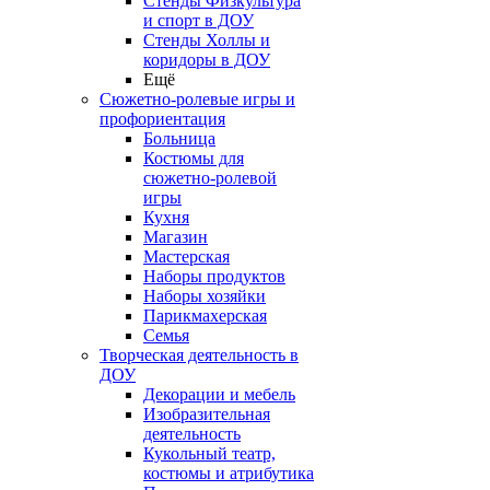
Стенды Физкультура
и спорт в ДОУ
Стенды Холлы и
коридоры в ДОУ
Ещё
Сюжетно-ролевые игры и
профориентация
Больница
Костюмы для
сюжетно-ролевой
игры
Кухня
Магазин
Мастерская
Наборы продуктов
Наборы хозяйки
Парикмахерская
Семья
Творческая деятельность в
ДОУ
Декорации и мебель
Изобразительная
деятельность
Кукольный театр,
костюмы и атрибутика