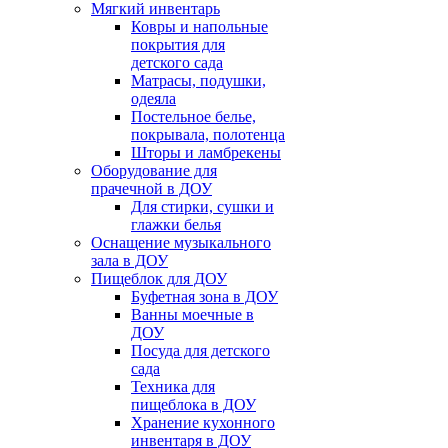
Мягкий инвентарь
Ковры и напольные
покрытия для
детского сада
Матрасы, подушки,
одеяла
Постельное белье,
покрывала, полотенца
Шторы и ламбрекены
Оборудование для
прачечной в ДОУ
Для стирки, сушки и
глажки белья
Оснащение музыкального
зала в ДОУ
Пищеблок для ДОУ
Буфетная зона в ДОУ
Ванны моечные в
ДОУ
Посуда для детского
сада
Техника для
пищеблока в ДОУ
Хранение кухонного
инвентаря в ДОУ