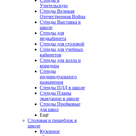
Стенды в
Учительскую
Стенды Великая
Отечественная Война
Стенды Выставка в
школе
Стенды для
медкабинета
Стенды для столовой
Стенды для учебных
кабинетов
Стенды для холла и
коридора
Стенды
индивидуального
назначения
Стенды ПДД в школе
Стенды Планы
эвакуации в школе
Стенды Пробковые
для школ
Ещё
Столовая и пищеблок в
школе
Кухонное