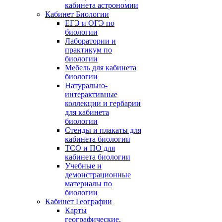
кабинета астрономии
Кабинет Биологии
ЕГЭ и ОГЭ по
биологии
Лаборатории и
практикум по
биологии
Мебель для кабинета
биологии
Натурально-
интерактивные
коллекции и гербарии
для кабинета
биологии
Стенды и плакаты для
кабинета биологии
ТСО и ПО для
кабинета биологии
Учебные и
демонстрационные
материалы по
биологии
Кабинет Географии
Карты
географические,