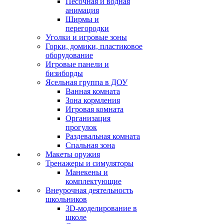
Песочная и водная
анимация
Ширмы и
перегородки
Уголки и игровые зоны
Горки, домики, пластиковое
оборудование
Игровые панели и
бизиборды
Ясельная группа в ДОУ
Ванная комната
Зона кормления
Игровая комната
Организация
прогулок
Раздевальная комната
Спальная зона
Макеты оружия
Тренажеры и симуляторы
Манекены и
комплектующие
Внеурочная деятельность
школьников
3D-моделирование в
школе