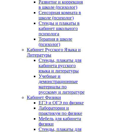
Развитие и коррекция
в школе (психолог)
Сенсорная комната в
школе (психолог)
Стенды и плакаты в
кабинет школьного
психолога
Терапия в школе
(психолог)
Кабинет Русского Языка и
Литературы
Стенды, плакаты для
кабинета русского
языка и литературы
Учебные и
демонстрационные
материалы по
русскому и литературе
Кабинет Физики
ЕГЭ и ОГЭ по физике
Лаборатории и
практикум по физике
Мебель для кабинета
физики
Стенды, плакаты для