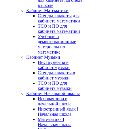
для кабинета логопеда
в школе
Кабинет Математики
Стенды, плакаты для
кабинета математики
ТСО и ПО для
кабинета математики
Учебные и
демонстрационные
материалы по
математике
Кабинет Музыки
Инструменты в
кабинет музыки
Стенды, плакаты в
кабинет музыки
ТСО и ПО для
кабинета музыки
Кабинет Начальной школы
Игровая зона в
начальной школе
Иностранный язык I
Начальная школа
Математика I
Начальная школа