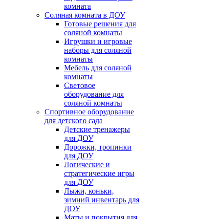
комната
Соляная комната в ДОУ
Готовые решения для
соляной комнаты
Игрушки и игровые
наборы для соляной
комнаты
Мебель для соляной
комнаты
Световое
оборудование для
соляной комнаты
Спортивное оборудование
для детского сада
Детские тренажеры
для ДОУ
Дорожки, тропинки
для ДОУ
Логические и
стратегические игры
для ДОУ
Лыжи, коньки,
зимний инвентарь для
ДОУ
Маты и покрытия для