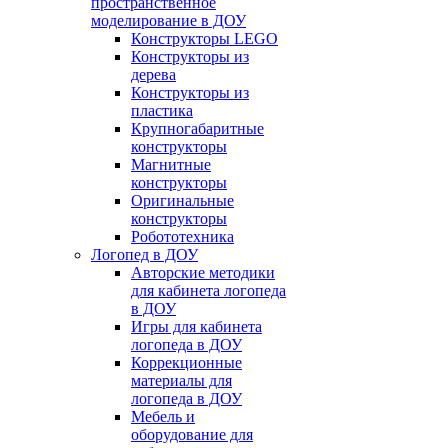
пространственное
моделирование в ДОУ
Конструкторы LEGO
Конструкторы из
дерева
Конструкторы из
пластика
Крупногабаритные
конструкторы
Магнитные
конструкторы
Оригинальные
конструкторы
Робототехника
Логопед в ДОУ
Авторские методики
для кабинета логопеда
в ДОУ
Игры для кабинета
логопеда в ДОУ
Коррекционные
материалы для
логопеда в ДОУ
Мебель и
оборудование для