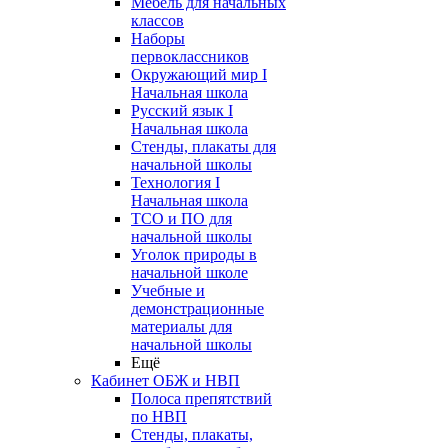
Мебель для начальных
классов
Наборы
первоклассников
Окружающий мир I
Начальная школа
Русский язык I
Начальная школа
Стенды, плакаты для
начальной школы
Технология I
Начальная школа
ТСО и ПО для
начальной школы
Уголок природы в
начальной школе
Учебные и
демонстрационные
материалы для
начальной школы
Ещё
Кабинет ОБЖ и НВП
Полоса препятствий
по НВП
Стенды, плакаты,