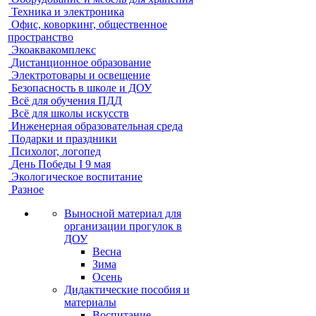
Техника и электроника
Офис, коворкинг, общественное
пространство
Экоаквакомплекс
Дистанционное образование
Электротовары и освещение
Безопасность в школе и ДОУ
Всё для обучения ПДД
Всё для школы искусств
Инженерная образовательная среда
Подарки и праздники
Психолог, логопед
День Победы I 9 мая
Экологическое воспитание
Разное
Выносной материал для
организации прогулок в
ДОУ
Весна
Зима
Осень
Дидактические пособия и
материалы
Воспитание