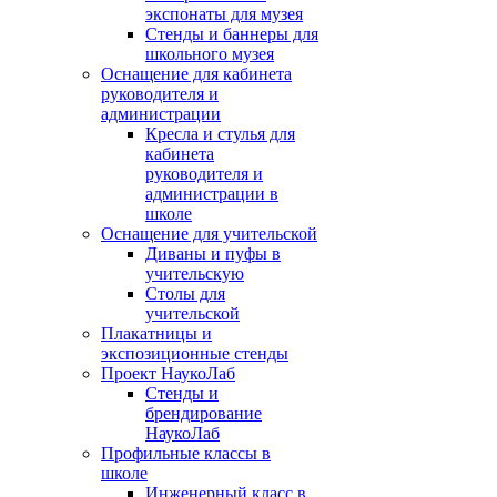
экспонаты для музея
Стенды и баннеры для
школьного музея
Оснащение для кабинета
руководителя и
администрации
Кресла и стулья для
кабинета
руководителя и
администрации в
школе
Оснащение для учительской
Диваны и пуфы в
учительскую
Столы для
учительской
Плакатницы и
экспозиционные стенды
Проект НаукоЛаб
Стенды и
брендирование
НаукоЛаб
Профильные классы в
школе
Инженерный класс в