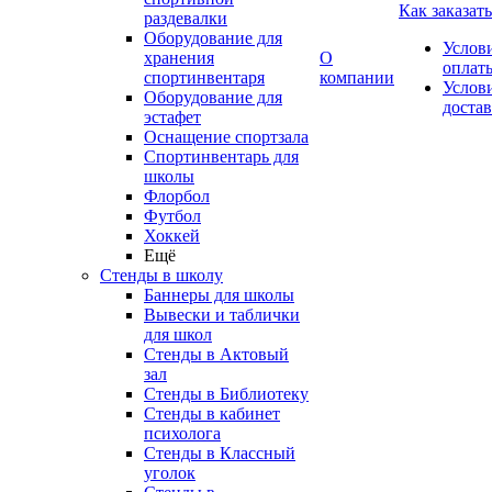
Как заказать
раздевалки
Оборудование для
Услов
хранения
О
оплат
спортинвентаря
компании
Услов
Оборудование для
доста
эстафет
Оснащение спортзала
Спортинвентарь для
школы
Флорбол
Футбол
Хоккей
Ещё
Стенды в школу
Баннеры для школы
Вывески и таблички
для школ
Стенды в Актовый
зал
Стенды в Библиотеку
Стенды в кабинет
психолога
Стенды в Классный
уголок