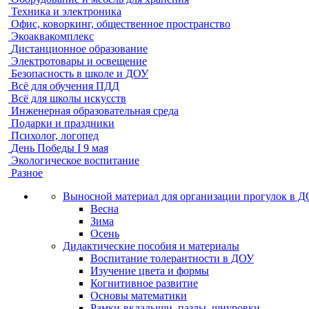
Техника и электроника
Офис, коворкинг, общественное пространство
Экоаквакомплекс
Дистанционное образование
Электротовары и освещение
Безопасность в школе и ДОУ
Всё для обучения ПДД
Всё для школы искусств
Инженерная образовательная среда
Подарки и праздники
Психолог, логопед
День Победы I 9 мая
Экологическое воспитание
Разное
Выносной материал для организации прогулок в 
Весна
Зима
Осень
Дидактические пособия и материалы
Воспитание толерантности в ДОУ
Изучение цвета и формы
Когнитивное развитие
Основы математики
Рамки-вкладыши, пазлы, шнуровки