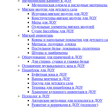
Медицинский кабинет в ДОУ
Медицинская одежда и расходные материалы
Мягкие модули для детского сада
Игрушки-мягкие модули для ДОУ
Конструкторы-мягкие модули для ДОУ
Маты для ДОУ
Отдельные элементы мягких модулей
Сухие бассейны для ДОУ
Мягкий инвентарь
Ковры и напольные покрытия для детского са
Матрасы, подушки, одеяла
Постельное белье, покрывала, полотенца
Шторы и ламбрекены
Оборудование для прачечной в ДОУ
Для стирки, сушки и глажки белья
Оснащение музыкального зала в ДОУ
Пищеблок для ДОУ
Буфетная зона в ДОУ
Ванны моечные в ДОУ
Посуда для детского сада
Техника для пищеблока в ДОУ
Хранение кухонного инвентаря в ДОУ
Психолог в ДОУ
Авторские методики для психолога в ДОУ
Развитие и коррекция в ДОУ (психолог)