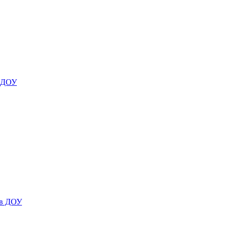
я ДОУ
 в ДОУ