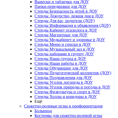
Вывески и таблички для ДОУ
Папки-передвижки для ДОУ
Стенды Безопасность детей в ДОУ
Стенды Дежурство, режим дня в ДОУ
Стенды Для вас, родители (ДОУ)
Стенды Информация и объявления (ДОУ)
Стенды Кабинет психолога в ДОУ
Стенды Магнитные для ДОУ
Стенды Медкабинет и здоровье в ДОУ
Стенды Меню и списки в ДОУ
Стенды Музыкальный зал в ДОУ
Стенды наборами в группу ДОУ
Стенды Наша группа в ДОУ
Стенды Наши работы в ДОУ
Стенды Обучающие для ДОУ
Стенды Педагогический коллектив (ДОУ)
Стенды Поздравления для ДОУ
Стенды Уголок логопеда в ДОУ
Стенды Уголок природы и погоды в ДОУ
Стенды Физкультура и спорт в ДОУ
Стенды Холлы и коридоры в ДОУ
Ещё
Сюжетно-ролевые игры и профориентация
Больница
Костюмы для сюжетно-ролевой игры