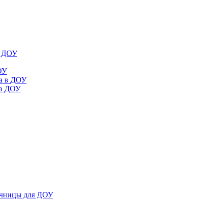
в ДОУ
ОУ
да в ДОУ
 в ДОУ
ечницы для ДОУ