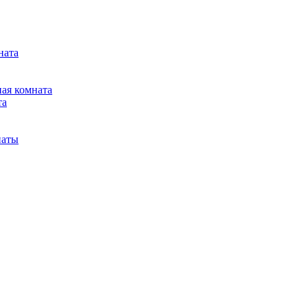
ната
ная комната
та
наты