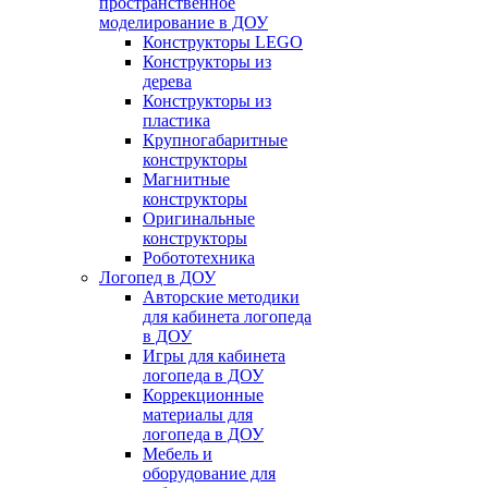
пространственное
моделирование в ДОУ
Конструкторы LEGO
Конструкторы из
дерева
Конструкторы из
пластика
Крупногабаритные
конструкторы
Магнитные
конструкторы
Оригинальные
конструкторы
Робототехника
Логопед в ДОУ
Авторские методики
для кабинета логопеда
в ДОУ
Игры для кабинета
логопеда в ДОУ
Коррекционные
материалы для
логопеда в ДОУ
Мебель и
оборудование для