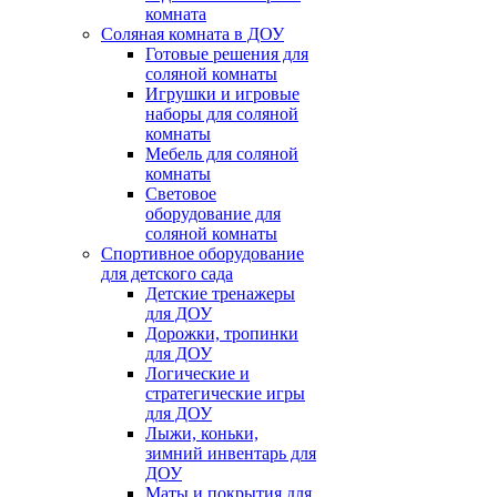
комната
Соляная комната в ДОУ
Готовые решения для
соляной комнаты
Игрушки и игровые
наборы для соляной
комнаты
Мебель для соляной
комнаты
Световое
оборудование для
соляной комнаты
Спортивное оборудование
для детского сада
Детские тренажеры
для ДОУ
Дорожки, тропинки
для ДОУ
Логические и
стратегические игры
для ДОУ
Лыжи, коньки,
зимний инвентарь для
ДОУ
Маты и покрытия для