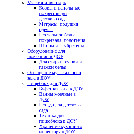
Мягкий инвентарь
Ковры и напольные
покрытия для
детского сада
Матрасы, подушки,
одеяла
Постельное белье,
покрывала, полотенца
Шторы и ламбрекены
Оборудование для
прачечной в ДОУ
Для стирки, сушки и
глажки белья
Оснащение музыкального
зала в ДОУ
Пищеблок для ДОУ
Буфетная зона в ДОУ
Ванны моечные в
ДОУ
Посуда для детского
сада
Техника для
пищеблока в ДОУ
Хранение кухонного
инвентаря в ДОУ