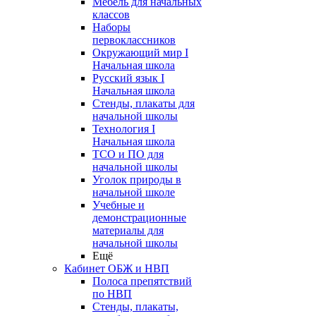
Мебель для начальных
классов
Наборы
первоклассников
Окружающий мир I
Начальная школа
Русский язык I
Начальная школа
Стенды, плакаты для
начальной школы
Технология I
Начальная школа
ТСО и ПО для
начальной школы
Уголок природы в
начальной школе
Учебные и
демонстрационные
материалы для
начальной школы
Ещё
Кабинет ОБЖ и НВП
Полоса препятствий
по НВП
Стенды, плакаты,