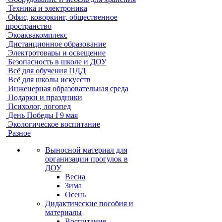
Техника и электроника
Офис, коворкинг, общественное
пространство
Экоаквакомплекс
Дистанционное образование
Электротовары и освещение
Безопасность в школе и ДОУ
Всё для обучения ПДД
Всё для школы искусств
Инженерная образовательная среда
Подарки и праздники
Психолог, логопед
День Победы I 9 мая
Экологическое воспитание
Разное
Выносной материал для
организации прогулок в
ДОУ
Весна
Зима
Осень
Дидактические пособия и
материалы
Воспитание