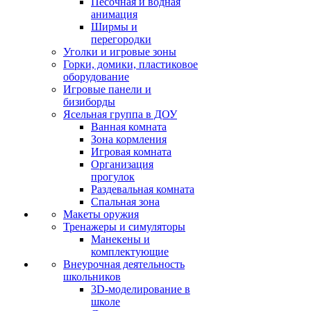
Песочная и водная
анимация
Ширмы и
перегородки
Уголки и игровые зоны
Горки, домики, пластиковое
оборудование
Игровые панели и
бизиборды
Ясельная группа в ДОУ
Ванная комната
Зона кормления
Игровая комната
Организация
прогулок
Раздевальная комната
Спальная зона
Макеты оружия
Тренажеры и симуляторы
Манекены и
комплектующие
Внеурочная деятельность
школьников
3D-моделирование в
школе