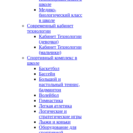
школе
Медико-
биологический класс
в школе
Современный кабинет
технологии
Кабинет Технологии
(девочки)
Кабинет Технологии
(мальчики)
Спортивный комплекс в
школе
Баскетбол
Бассейн
Большой и
настольный теннис,
бадминтон
Волейбол
Гимнастика
Легкая атлетика
Логические и
стратегические игры
Лыжи и коньки
Оборудование для
спортивной