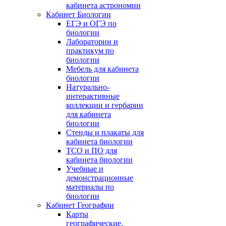
кабинета астрономии
Кабинет Биологии
ЕГЭ и ОГЭ по
биологии
Лаборатории и
практикум по
биологии
Мебель для кабинета
биологии
Натурально-
интерактивные
коллекции и гербарии
для кабинета
биологии
Стенды и плакаты для
кабинета биологии
ТСО и ПО для
кабинета биологии
Учебные и
демонстрационные
материалы по
биологии
Кабинет Географии
Карты
географические,