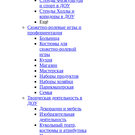
Стенды Физкультура
и спорт в ДОУ
Стенды Холлы и
коридоры в ДОУ
Ещё
Сюжетно-ролевые игры и
профориентация
Больница
Костюмы для
сюжетно-ролевой
игры
Кухня
Магазин
Мастерская
Наборы продуктов
Наборы хозяйки
Парикмахерская
Семья
Творческая деятельность в
ДОУ
Декорации и мебель
Изобразительная
деятельность
Кукольный театр,
костюмы и атрибутика