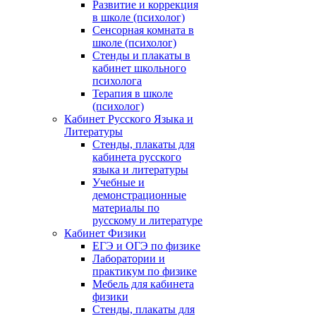
Развитие и коррекция
в школе (психолог)
Сенсорная комната в
школе (психолог)
Стенды и плакаты в
кабинет школьного
психолога
Терапия в школе
(психолог)
Кабинет Русского Языка и
Литературы
Стенды, плакаты для
кабинета русского
языка и литературы
Учебные и
демонстрационные
материалы по
русскому и литературе
Кабинет Физики
ЕГЭ и ОГЭ по физике
Лаборатории и
практикум по физике
Мебель для кабинета
физики
Стенды, плакаты для