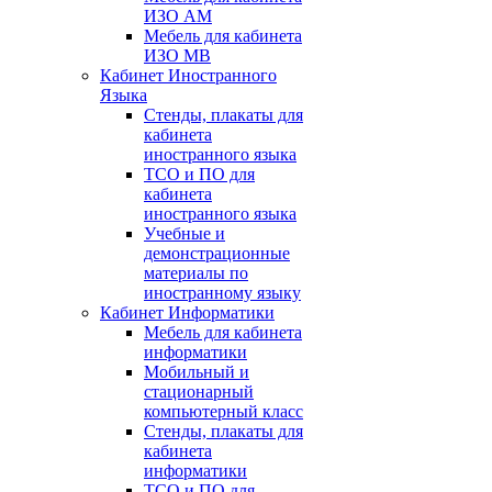
ИЗО АМ
Мебель для кабинета
ИЗО МВ
Кабинет Иностранного
Языка
Стенды, плакаты для
кабинета
иностранного языка
ТСО и ПО для
кабинета
иностранного языка
Учебные и
демонстрационные
материалы по
иностранному языку
Кабинет Информатики
Мебель для кабинета
информатики
Мобильный и
стационарный
компьютерный класс
Стенды, плакаты для
кабинета
информатики
ТСО и ПО для