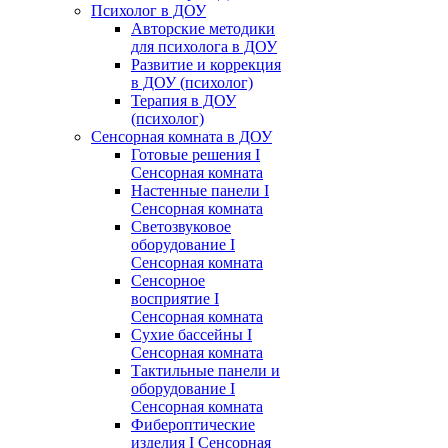
Психолог в ДОУ
Авторские методики
для психолога в ДОУ
Развитие и коррекция
в ДОУ (психолог)
Терапия в ДОУ
(психолог)
Сенсорная комната в ДОУ
Готовые решения I
Сенсорная комната
Настенные панели I
Сенсорная комната
Светозвуковое
оборудование I
Сенсорная комната
Сенсорное
восприятие I
Сенсорная комната
Сухие бассейны I
Сенсорная комната
Тактильные панели и
оборудование I
Сенсорная комната
Фибероптические
изделия I Сенсорная