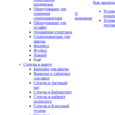
Как заказать
раздевалки
Оборудование для
Услов
хранения
О
оплат
спортинвентаря
компании
Услов
Оборудование для
доста
эстафет
Оснащение спортзала
Спортинвентарь для
школы
Флорбол
Футбол
Хоккей
Ещё
Стенды в школу
Баннеры для школы
Вывески и таблички
для школ
Стенды в Актовый
зал
Стенды в Библиотеку
Стенды в кабинет
психолога
Стенды в Классный
уголок