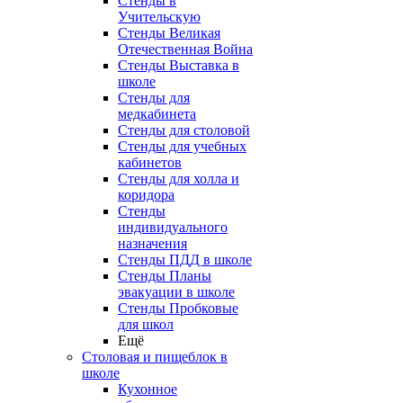
Стенды в
Учительскую
Стенды Великая
Отечественная Война
Стенды Выставка в
школе
Стенды для
медкабинета
Стенды для столовой
Стенды для учебных
кабинетов
Стенды для холла и
коридора
Стенды
индивидуального
назначения
Стенды ПДД в школе
Стенды Планы
эвакуации в школе
Стенды Пробковые
для школ
Ещё
Столовая и пищеблок в
школе
Кухонное