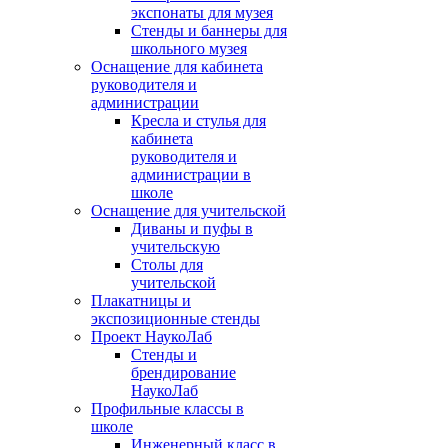
экспонаты для музея
Стенды и баннеры для
школьного музея
Оснащение для кабинета
руководителя и
администрации
Кресла и стулья для
кабинета
руководителя и
администрации в
школе
Оснащение для учительской
Диваны и пуфы в
учительскую
Столы для
учительской
Плакатницы и
экспозиционные стенды
Проект НаукоЛаб
Стенды и
брендирование
НаукоЛаб
Профильные классы в
школе
Инженерный класс в