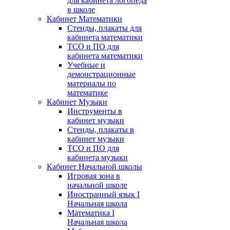
для кабинета логопеда
в школе
Кабинет Математики
Стенды, плакаты для
кабинета математики
ТСО и ПО для
кабинета математики
Учебные и
демонстрационные
материалы по
математике
Кабинет Музыки
Инструменты в
кабинет музыки
Стенды, плакаты в
кабинет музыки
ТСО и ПО для
кабинета музыки
Кабинет Начальной школы
Игровая зона в
начальной школе
Иностранный язык I
Начальная школа
Математика I
Начальная школа