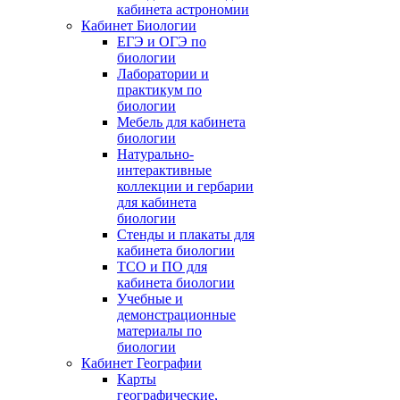
кабинета астрономии
Кабинет Биологии
ЕГЭ и ОГЭ по
биологии
Лаборатории и
практикум по
биологии
Мебель для кабинета
биологии
Натурально-
интерактивные
коллекции и гербарии
для кабинета
биологии
Стенды и плакаты для
кабинета биологии
ТСО и ПО для
кабинета биологии
Учебные и
демонстрационные
материалы по
биологии
Кабинет Географии
Карты
географические,