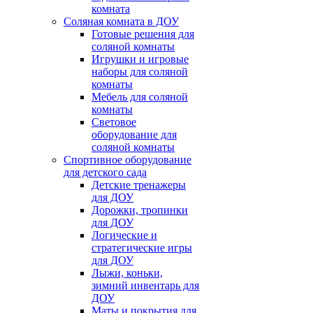
комната
Соляная комната в ДОУ
Готовые решения для
соляной комнаты
Игрушки и игровые
наборы для соляной
комнаты
Мебель для соляной
комнаты
Световое
оборудование для
соляной комнаты
Спортивное оборудование
для детского сада
Детские тренажеры
для ДОУ
Дорожки, тропинки
для ДОУ
Логические и
стратегические игры
для ДОУ
Лыжи, коньки,
зимний инвентарь для
ДОУ
Маты и покрытия для