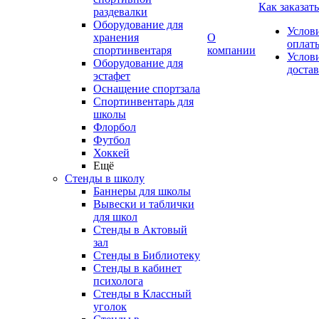
Как заказать
раздевалки
Оборудование для
Услов
хранения
О
оплат
спортинвентаря
компании
Услов
Оборудование для
доста
эстафет
Оснащение спортзала
Спортинвентарь для
школы
Флорбол
Футбол
Хоккей
Ещё
Стенды в школу
Баннеры для школы
Вывески и таблички
для школ
Стенды в Актовый
зал
Стенды в Библиотеку
Стенды в кабинет
психолога
Стенды в Классный
уголок