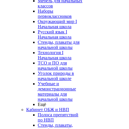
Мебель для начальных
классов
Наборы
первоклассников
Окружающий мир I
Начальная школа
Русский язык I
Начальная школа
Стенды, плакаты для
начальной школы
Технология I
Начальная школа
ТСО и ПО для
начальной школы
Уголок природы в
начальной школе
Учебные и
демонстрационные
материалы для
начальной школы
Ещё
Кабинет ОБЖ и НВП
Полоса препятствий
по НВП
Стенды, плакаты,