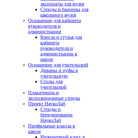
экспонаты для музея
Стенды и баннеры для
школьного музея
Оснащение для кабинета
руководителя и
администрации
Кресла и стулья для
кабинета
руководителя и
администрации в
школе
Оснащение для учительской
Диваны и пуфы в
учительскую
Столы для
учительской
Плакатницы и
экспозиционные стенды
Проект НаукоЛаб
Стенды и
брендирование
НаукоЛаб
Профильные классы в
школе
Инженерный класс в