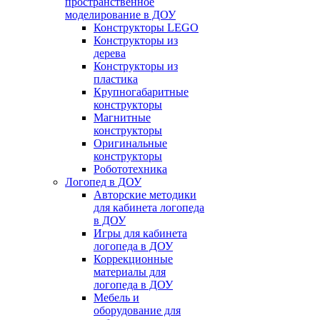
пространственное
моделирование в ДОУ
Конструкторы LEGO
Конструкторы из
дерева
Конструкторы из
пластика
Крупногабаритные
конструкторы
Магнитные
конструкторы
Оригинальные
конструкторы
Робототехника
Логопед в ДОУ
Авторские методики
для кабинета логопеда
в ДОУ
Игры для кабинета
логопеда в ДОУ
Коррекционные
материалы для
логопеда в ДОУ
Мебель и
оборудование для