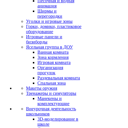
Песочная и водная
анимация
Ширмы и
перегородки
Уголки и игровые зоны
Горки, домики, пластиковое
оборудование
Игровые панели и
бизиборды
Ясельная группа в ДОУ
Ванная комната
Зона кормления
Игровая комната
Организация
прогулок
Раздевальная комната
Спальная зона
Макеты оружия
Тренажеры и симуляторы
Манекены и
комплектующие
Внеурочная деятельность
школьников
3D-моделирование в
школе