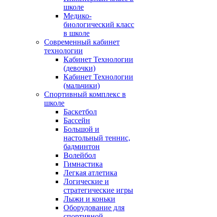
школе
Медико-
биологический класс
в школе
Современный кабинет
технологии
Кабинет Технологии
(девочки)
Кабинет Технологии
(мальчики)
Спортивный комплекс в
школе
Баскетбол
Бассейн
Большой и
настольный теннис,
бадминтон
Волейбол
Гимнастика
Легкая атлетика
Логические и
стратегические игры
Лыжи и коньки
Оборудование для
спортивной