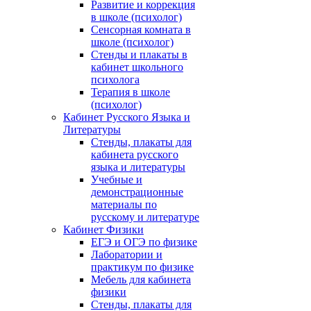
Развитие и коррекция
в школе (психолог)
Сенсорная комната в
школе (психолог)
Стенды и плакаты в
кабинет школьного
психолога
Терапия в школе
(психолог)
Кабинет Русского Языка и
Литературы
Стенды, плакаты для
кабинета русского
языка и литературы
Учебные и
демонстрационные
материалы по
русскому и литературе
Кабинет Физики
ЕГЭ и ОГЭ по физике
Лаборатории и
практикум по физике
Мебель для кабинета
физики
Стенды, плакаты для