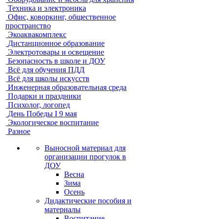
Техника и электроника
Офис, коворкинг, общественное
пространство
Экоаквакомплекс
Дистанционное образование
Электротовары и освещение
Безопасность в школе и ДОУ
Всё для обучения ПДД
Всё для школы искусств
Инженерная образовательная среда
Подарки и праздники
Психолог, логопед
День Победы I 9 мая
Экологическое воспитание
Разное
Выносной материал для
организации прогулок в
ДОУ
Весна
Зима
Осень
Дидактические пособия и
материалы
Воспитание