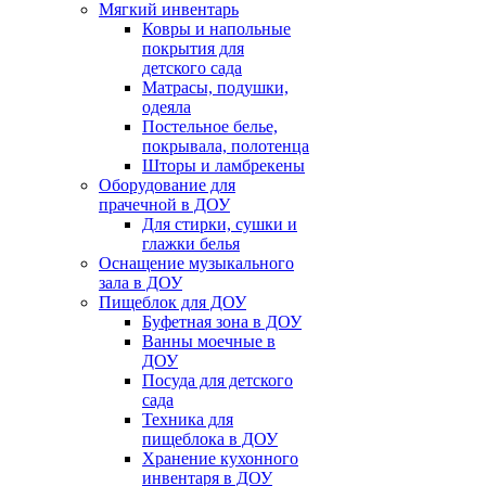
Мягкий инвентарь
Ковры и напольные
покрытия для
детского сада
Матрасы, подушки,
одеяла
Постельное белье,
покрывала, полотенца
Шторы и ламбрекены
Оборудование для
прачечной в ДОУ
Для стирки, сушки и
глажки белья
Оснащение музыкального
зала в ДОУ
Пищеблок для ДОУ
Буфетная зона в ДОУ
Ванны моечные в
ДОУ
Посуда для детского
сада
Техника для
пищеблока в ДОУ
Хранение кухонного
инвентаря в ДОУ