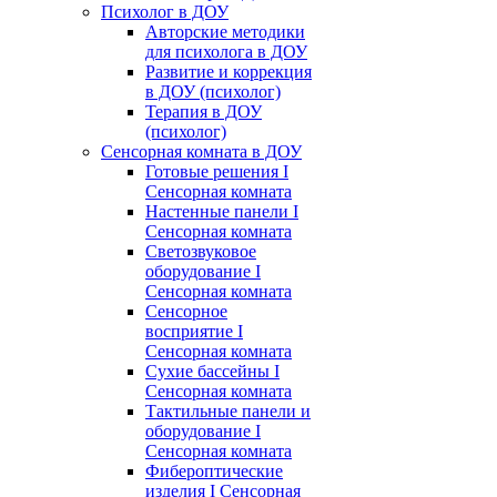
Психолог в ДОУ
Авторские методики
для психолога в ДОУ
Развитие и коррекция
в ДОУ (психолог)
Терапия в ДОУ
(психолог)
Сенсорная комната в ДОУ
Готовые решения I
Сенсорная комната
Настенные панели I
Сенсорная комната
Светозвуковое
оборудование I
Сенсорная комната
Сенсорное
восприятие I
Сенсорная комната
Сухие бассейны I
Сенсорная комната
Тактильные панели и
оборудование I
Сенсорная комната
Фибероптические
изделия I Сенсорная