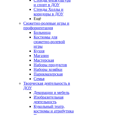
Стенды Физкультура
и спорт в ДОУ
Стенды Холлы и
коридоры в ДОУ
Ещё
Сюжетно-ролевые игры и
профориентация
Больница
Костюмы для
сюжетно-ролевой
игры
Кухня
Магазин
Мастерская
Наборы продуктов
Наборы хозяйки
Парикмахерская
Семья
Творческая деятельность в
ДОУ
Декорации и мебель
Изобразительная
деятельность
Кукольный театр,
костюмы и атрибутика