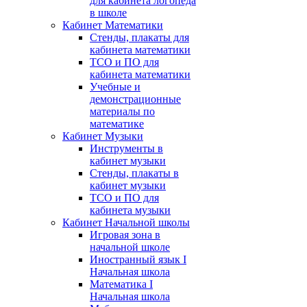
для кабинета логопеда
в школе
Кабинет Математики
Стенды, плакаты для
кабинета математики
ТСО и ПО для
кабинета математики
Учебные и
демонстрационные
материалы по
математике
Кабинет Музыки
Инструменты в
кабинет музыки
Стенды, плакаты в
кабинет музыки
ТСО и ПО для
кабинета музыки
Кабинет Начальной школы
Игровая зона в
начальной школе
Иностранный язык I
Начальная школа
Математика I
Начальная школа