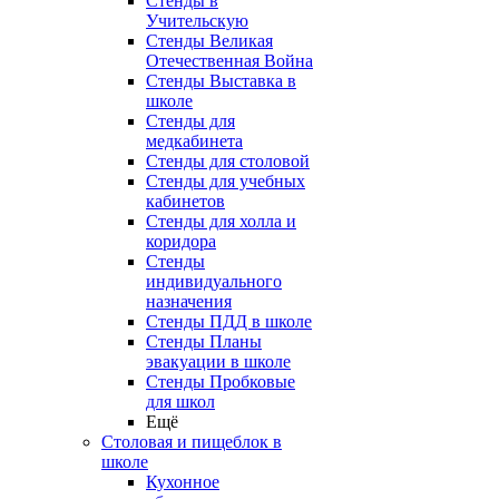
Стенды в
Учительскую
Стенды Великая
Отечественная Война
Стенды Выставка в
школе
Стенды для
медкабинета
Стенды для столовой
Стенды для учебных
кабинетов
Стенды для холла и
коридора
Стенды
индивидуального
назначения
Стенды ПДД в школе
Стенды Планы
эвакуации в школе
Стенды Пробковые
для школ
Ещё
Столовая и пищеблок в
школе
Кухонное