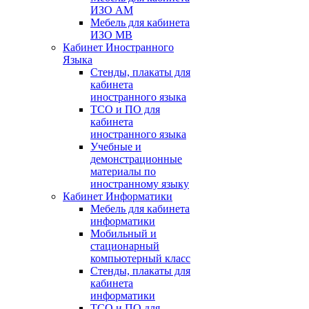
ИЗО АМ
Мебель для кабинета
ИЗО МВ
Кабинет Иностранного
Языка
Стенды, плакаты для
кабинета
иностранного языка
ТСО и ПО для
кабинета
иностранного языка
Учебные и
демонстрационные
материалы по
иностранному языку
Кабинет Информатики
Мебель для кабинета
информатики
Мобильный и
стационарный
компьютерный класс
Стенды, плакаты для
кабинета
информатики
ТСО и ПО для