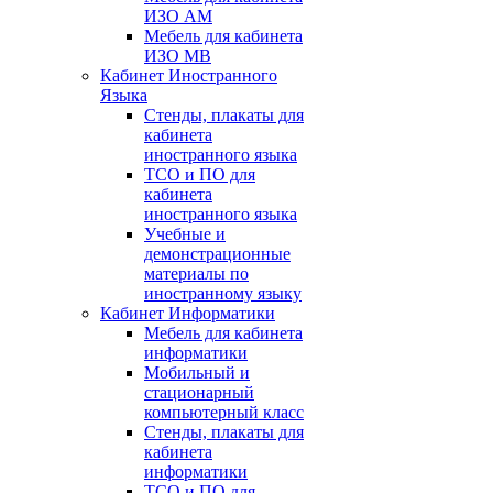
ИЗО АМ
Мебель для кабинета
ИЗО МВ
Кабинет Иностранного
Языка
Стенды, плакаты для
кабинета
иностранного языка
ТСО и ПО для
кабинета
иностранного языка
Учебные и
демонстрационные
материалы по
иностранному языку
Кабинет Информатики
Мебель для кабинета
информатики
Мобильный и
стационарный
компьютерный класс
Стенды, плакаты для
кабинета
информатики
ТСО и ПО для