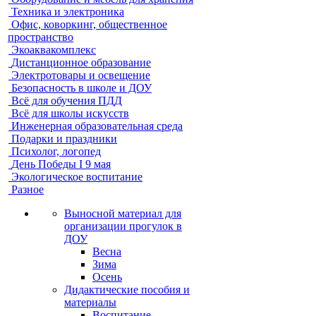
Техника и электроника
Офис, коворкинг, общественное
пространство
Экоаквакомплекс
Дистанционное образование
Электротовары и освещение
Безопасность в школе и ДОУ
Всё для обучения ПДД
Всё для школы искусств
Инженерная образовательная среда
Подарки и праздники
Психолог, логопед
День Победы I 9 мая
Экологическое воспитание
Разное
Выносной материал для
организации прогулок в
ДОУ
Весна
Зима
Осень
Дидактические пособия и
материалы
Воспитание