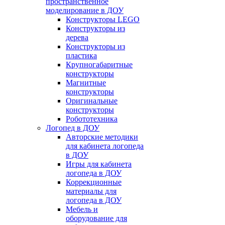
пространственное
моделирование в ДОУ
Конструкторы LEGO
Конструкторы из
дерева
Конструкторы из
пластика
Крупногабаритные
конструкторы
Магнитные
конструкторы
Оригинальные
конструкторы
Робототехника
Логопед в ДОУ
Авторские методики
для кабинета логопеда
в ДОУ
Игры для кабинета
логопеда в ДОУ
Коррекционные
материалы для
логопеда в ДОУ
Мебель и
оборудование для