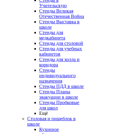
Стенды в
Учительскую
Стенды Великая
Отечественная Война
Стенды Выставка в
школе
Стенды для
медкабинета
Стенды для столовой
Стенды для учебных
кабинетов
Стенды для холла и
коридора
Стенды
индивидуального
назначения
Стенды ПДД в школе
Стенды Планы
эвакуации в школе
Стенды Пробковые
для школ
Ещё
Столовая и пищеблок в
школе
Кухонное