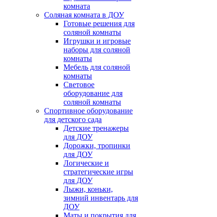
комната
Соляная комната в ДОУ
Готовые решения для
соляной комнаты
Игрушки и игровые
наборы для соляной
комнаты
Мебель для соляной
комнаты
Световое
оборудование для
соляной комнаты
Спортивное оборудование
для детского сада
Детские тренажеры
для ДОУ
Дорожки, тропинки
для ДОУ
Логические и
стратегические игры
для ДОУ
Лыжи, коньки,
зимний инвентарь для
ДОУ
Маты и покрытия для