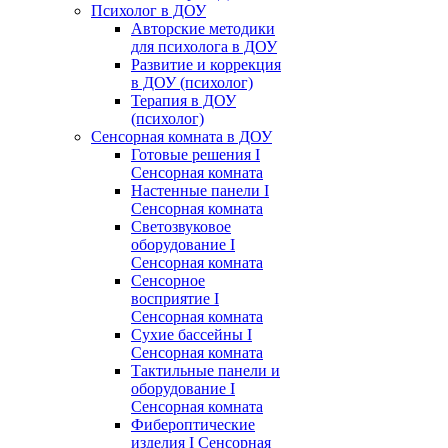
Психолог в ДОУ
Авторские методики
для психолога в ДОУ
Развитие и коррекция
в ДОУ (психолог)
Терапия в ДОУ
(психолог)
Сенсорная комната в ДОУ
Готовые решения I
Сенсорная комната
Настенные панели I
Сенсорная комната
Светозвуковое
оборудование I
Сенсорная комната
Сенсорное
восприятие I
Сенсорная комната
Сухие бассейны I
Сенсорная комната
Тактильные панели и
оборудование I
Сенсорная комната
Фибероптические
изделия I Сенсорная