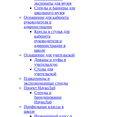
экспонаты для музея
Стенды и баннеры для
школьного музея
Оснащение для кабинета
руководителя и
администрации
Кресла и стулья для
кабинета
руководителя и
администрации в
школе
Оснащение для учительской
Диваны и пуфы в
учительскую
Столы для
учительской
Плакатницы и
экспозиционные стенды
Проект НаукоЛаб
Стенды и
брендирование
НаукоЛаб
Профильные классы в
школе
Инженерный класс в