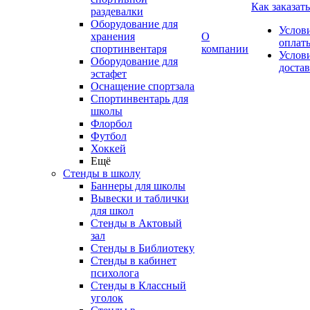
Как заказать
раздевалки
Оборудование для
Услов
хранения
О
оплат
спортинвентаря
компании
Услов
Оборудование для
доста
эстафет
Оснащение спортзала
Спортинвентарь для
школы
Флорбол
Футбол
Хоккей
Ещё
Стенды в школу
Баннеры для школы
Вывески и таблички
для школ
Стенды в Актовый
зал
Стенды в Библиотеку
Стенды в кабинет
психолога
Стенды в Классный
уголок