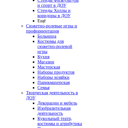
Стенды Физкультура
и спорт в ДОУ
Стенды Холлы и
коридоры в ДОУ
Ещё
Сюжетно-ролевые игры и
профориентация
Больница
Костюмы для
сюжетно-ролевой
игры
Кухня
Магазин
Мастерская
Наборы продуктов
Наборы хозяйки
Парикмахерская
Семья
Творческая деятельность в
ДОУ
Декорации и мебель
Изобразительная
деятельность
Кукольный театр,
костюмы и атрибутика