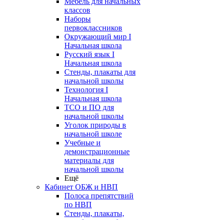
Мебель для начальных
классов
Наборы
первоклассников
Окружающий мир I
Начальная школа
Русский язык I
Начальная школа
Стенды, плакаты для
начальной школы
Технология I
Начальная школа
ТСО и ПО для
начальной школы
Уголок природы в
начальной школе
Учебные и
демонстрационные
материалы для
начальной школы
Ещё
Кабинет ОБЖ и НВП
Полоса препятствий
по НВП
Стенды, плакаты,