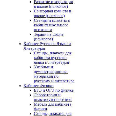
Развитие и коррекция
в школе (психолог)
Сенсорная комната в
школе (психолог)
Стенды и плакаты в
кабинет школьного
психолога
Терапия в школе
(психолог)
Кабинет Русского Языка и
Литературы
Стенды, плакаты для
кабинета русского
языка и литературы
Учебные и
демонстрационные
материалы по
русскому и литературе
Кабинет Физики
ЕГЭ и ОГЭ по физике
Лаборатории и
практикум по физике
Мебель для кабинета
физики
Стенды, плакаты для