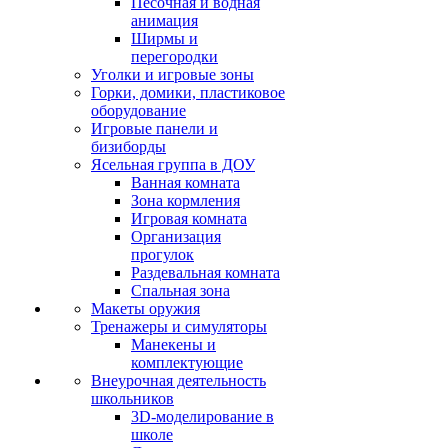
Песочная и водная
анимация
Ширмы и
перегородки
Уголки и игровые зоны
Горки, домики, пластиковое
оборудование
Игровые панели и
бизиборды
Ясельная группа в ДОУ
Ванная комната
Зона кормления
Игровая комната
Организация
прогулок
Раздевальная комната
Спальная зона
Макеты оружия
Тренажеры и симуляторы
Манекены и
комплектующие
Внеурочная деятельность
школьников
3D-моделирование в
школе