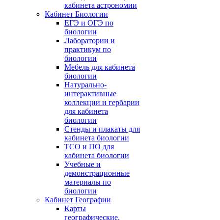
кабинета астрономии
Кабинет Биологии
ЕГЭ и ОГЭ по
биологии
Лаборатории и
практикум по
биологии
Мебель для кабинета
биологии
Натурально-
интерактивные
коллекции и гербарии
для кабинета
биологии
Стенды и плакаты для
кабинета биологии
ТСО и ПО для
кабинета биологии
Учебные и
демонстрационные
материалы по
биологии
Кабинет Географии
Карты
географические,