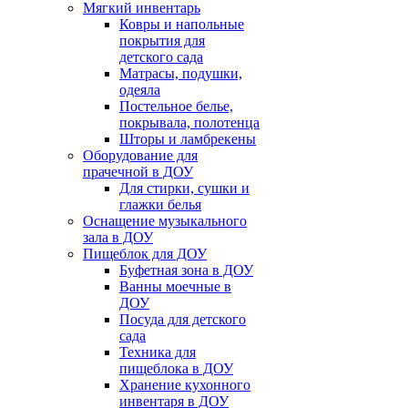
Мягкий инвентарь
Ковры и напольные
покрытия для
детского сада
Матрасы, подушки,
одеяла
Постельное белье,
покрывала, полотенца
Шторы и ламбрекены
Оборудование для
прачечной в ДОУ
Для стирки, сушки и
глажки белья
Оснащение музыкального
зала в ДОУ
Пищеблок для ДОУ
Буфетная зона в ДОУ
Ванны моечные в
ДОУ
Посуда для детского
сада
Техника для
пищеблока в ДОУ
Хранение кухонного
инвентаря в ДОУ