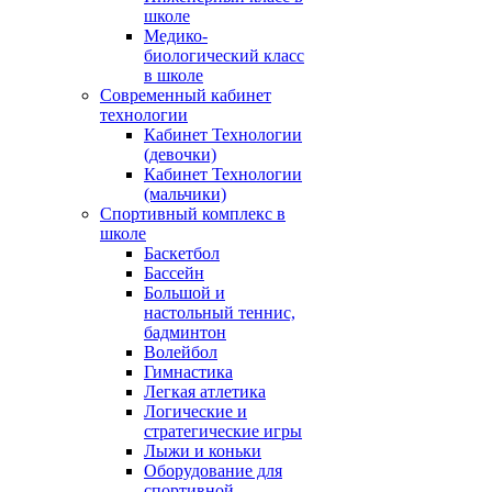
школе
Медико-
биологический класс
в школе
Современный кабинет
технологии
Кабинет Технологии
(девочки)
Кабинет Технологии
(мальчики)
Спортивный комплекс в
школе
Баскетбол
Бассейн
Большой и
настольный теннис,
бадминтон
Волейбол
Гимнастика
Легкая атлетика
Логические и
стратегические игры
Лыжи и коньки
Оборудование для
спортивной