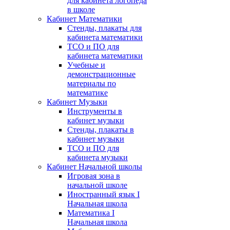
для кабинета логопеда
в школе
Кабинет Математики
Стенды, плакаты для
кабинета математики
ТСО и ПО для
кабинета математики
Учебные и
демонстрационные
материалы по
математике
Кабинет Музыки
Инструменты в
кабинет музыки
Стенды, плакаты в
кабинет музыки
ТСО и ПО для
кабинета музыки
Кабинет Начальной школы
Игровая зона в
начальной школе
Иностранный язык I
Начальная школа
Математика I
Начальная школа