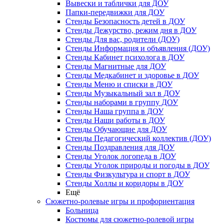
Вывески и таблички для ДОУ
Папки-передвижки для ДОУ
Стенды Безопасность детей в ДОУ
Стенды Дежурство, режим дня в ДОУ
Стенды Для вас, родители (ДОУ)
Стенды Информация и объявления (ДОУ)
Стенды Кабинет психолога в ДОУ
Стенды Магнитные для ДОУ
Стенды Медкабинет и здоровье в ДОУ
Стенды Меню и списки в ДОУ
Стенды Музыкальный зал в ДОУ
Стенды наборами в группу ДОУ
Стенды Наша группа в ДОУ
Стенды Наши работы в ДОУ
Стенды Обучающие для ДОУ
Стенды Педагогический коллектив (ДОУ)
Стенды Поздравления для ДОУ
Стенды Уголок логопеда в ДОУ
Стенды Уголок природы и погоды в ДОУ
Стенды Физкультура и спорт в ДОУ
Стенды Холлы и коридоры в ДОУ
Ещё
Сюжетно-ролевые игры и профориентация
Больница
Костюмы для сюжетно-ролевой игры