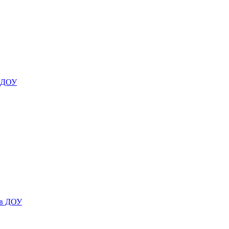
я ДОУ
 в ДОУ