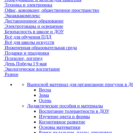
Техника и электроника
Офис, коворкинг, общественное пространство
Экоаквакомплекс
Дистанционное образование
Электротовары и освещение
Безопасность в школе и ДОУ
Всё для обучения ПДД
Всё для школы искусств
Инженерная образовательная среда
Подарки и праздники
Психолог, логопед
День Победы I 9 мая
Экологическое воспитание
Разное
Выносной материал для организации прогулок в 
Весна
Зима
Осень
Дидактические пособия и материалы
Воспитание толерантности в ДОУ
Изучение цвета и формы
Когнитивное развитие
Основы математики
Рамки-вкладыши, пазлы, шнуровки