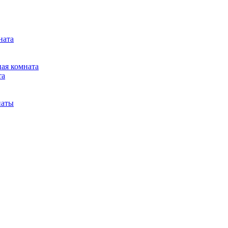
ната
ная комната
та
наты