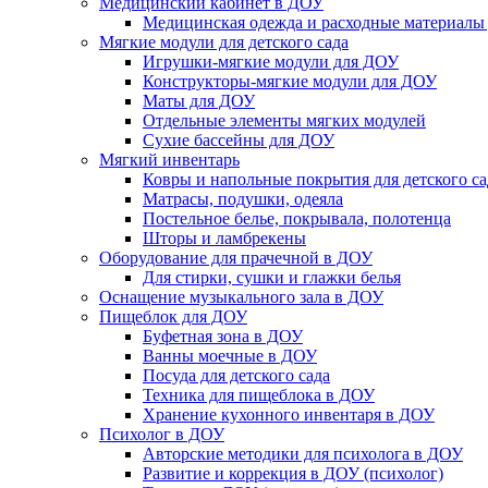
Медицинский кабинет в ДОУ
Медицинская одежда и расходные материалы
Мягкие модули для детского сада
Игрушки-мягкие модули для ДОУ
Конструкторы-мягкие модули для ДОУ
Маты для ДОУ
Отдельные элементы мягких модулей
Сухие бассейны для ДОУ
Мягкий инвентарь
Ковры и напольные покрытия для детского са
Матрасы, подушки, одеяла
Постельное белье, покрывала, полотенца
Шторы и ламбрекены
Оборудование для прачечной в ДОУ
Для стирки, сушки и глажки белья
Оснащение музыкального зала в ДОУ
Пищеблок для ДОУ
Буфетная зона в ДОУ
Ванны моечные в ДОУ
Посуда для детского сада
Техника для пищеблока в ДОУ
Хранение кухонного инвентаря в ДОУ
Психолог в ДОУ
Авторские методики для психолога в ДОУ
Развитие и коррекция в ДОУ (психолог)