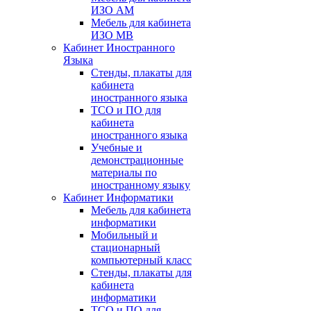
ИЗО АМ
Мебель для кабинета
ИЗО МВ
Кабинет Иностранного
Языка
Стенды, плакаты для
кабинета
иностранного языка
ТСО и ПО для
кабинета
иностранного языка
Учебные и
демонстрационные
материалы по
иностранному языку
Кабинет Информатики
Мебель для кабинета
информатики
Мобильный и
стационарный
компьютерный класс
Стенды, плакаты для
кабинета
информатики
ТСО и ПО для