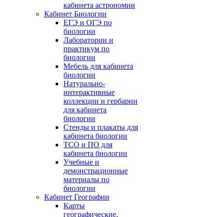
кабинета астрономии
Кабинет Биологии
ЕГЭ и ОГЭ по
биологии
Лаборатории и
практикум по
биологии
Мебель для кабинета
биологии
Натурально-
интерактивные
коллекции и гербарии
для кабинета
биологии
Стенды и плакаты для
кабинета биологии
ТСО и ПО для
кабинета биологии
Учебные и
демонстрационные
материалы по
биологии
Кабинет Географии
Карты
географические,