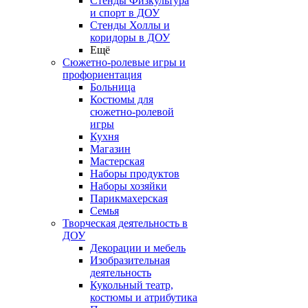
Стенды Физкультура
и спорт в ДОУ
Стенды Холлы и
коридоры в ДОУ
Ещё
Сюжетно-ролевые игры и
профориентация
Больница
Костюмы для
сюжетно-ролевой
игры
Кухня
Магазин
Мастерская
Наборы продуктов
Наборы хозяйки
Парикмахерская
Семья
Творческая деятельность в
ДОУ
Декорации и мебель
Изобразительная
деятельность
Кукольный театр,
костюмы и атрибутика