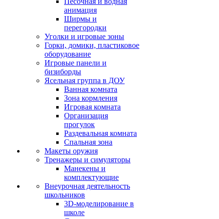
Песочная и водная
анимация
Ширмы и
перегородки
Уголки и игровые зоны
Горки, домики, пластиковое
оборудование
Игровые панели и
бизиборды
Ясельная группа в ДОУ
Ванная комната
Зона кормления
Игровая комната
Организация
прогулок
Раздевальная комната
Спальная зона
Макеты оружия
Тренажеры и симуляторы
Манекены и
комплектующие
Внеурочная деятельность
школьников
3D-моделирование в
школе