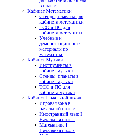
для кабинета логопеда
в школе
Кабинет Математики
Стенды, плакаты для
кабинета математики
ТСО и ПО для
кабинета математики
Учебные и
демонстрационные
материалы по
математике
Кабинет Музыки
Инструменты в
кабинет музыки
Стенды, плакаты в
кабинет музыки
ТСО и ПО для
кабинета музыки
Кабинет Начальной школы
Игровая зона в
начальной школе
Иностранный язык I
Начальная школа
Математика I
Начальная школа