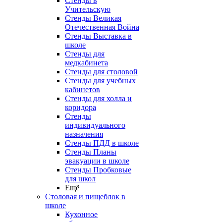
Стенды в
Учительскую
Стенды Великая
Отечественная Война
Стенды Выставка в
школе
Стенды для
медкабинета
Стенды для столовой
Стенды для учебных
кабинетов
Стенды для холла и
коридора
Стенды
индивидуального
назначения
Стенды ПДД в школе
Стенды Планы
эвакуации в школе
Стенды Пробковые
для школ
Ещё
Столовая и пищеблок в
школе
Кухонное