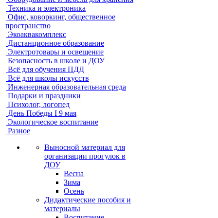
Техника и электроника
Офис, коворкинг, общественное
пространство
Экоаквакомплекс
Дистанционное образование
Электротовары и освещение
Безопасность в школе и ДОУ
Всё для обучения ПДД
Всё для школы искусств
Инженерная образовательная среда
Подарки и праздники
Психолог, логопед
День Победы I 9 мая
Экологическое воспитание
Разное
Выносной материал для
организации прогулок в
ДОУ
Весна
Зима
Осень
Дидактические пособия и
материалы
Воспитание