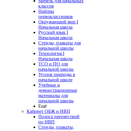
Мебель для начальных
классов
Наборы
первоклассников
Окружающий мир I
Начальная школа
Русский язык I
Начальная школа
Стенды, плакаты для
начальной школы
Технология I
Начальная школа
ТСО и ПО для
начальной школы
Уголок природы в
начальной школе
Учебные и
демонстрационные
материалы для
начальной школы
Ещё
Кабинет ОБЖ и НВП
Полоса препятствий
по НВП
Стенды, плакаты,