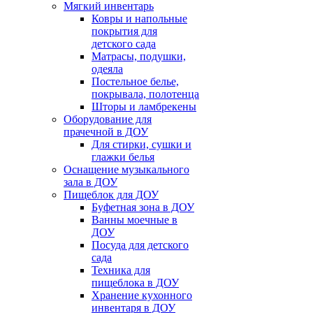
Мягкий инвентарь
Ковры и напольные
покрытия для
детского сада
Матрасы, подушки,
одеяла
Постельное белье,
покрывала, полотенца
Шторы и ламбрекены
Оборудование для
прачечной в ДОУ
Для стирки, сушки и
глажки белья
Оснащение музыкального
зала в ДОУ
Пищеблок для ДОУ
Буфетная зона в ДОУ
Ванны моечные в
ДОУ
Посуда для детского
сада
Техника для
пищеблока в ДОУ
Хранение кухонного
инвентаря в ДОУ