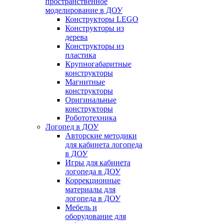
пространственное
моделирование в ДОУ
Конструкторы LEGO
Конструкторы из
дерева
Конструкторы из
пластика
Крупногабаритные
конструкторы
Магнитные
конструкторы
Оригинальные
конструкторы
Робототехника
Логопед в ДОУ
Авторские методики
для кабинета логопеда
в ДОУ
Игры для кабинета
логопеда в ДОУ
Коррекционные
материалы для
логопеда в ДОУ
Мебель и
оборудование для