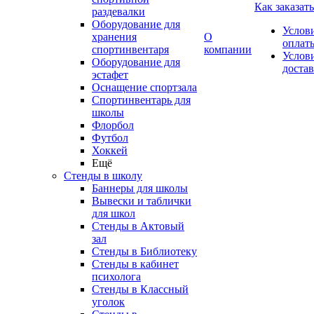
Как заказать
раздевалки
Оборудование для
Услов
хранения
О
оплат
спортинвентаря
компании
Услов
Оборудование для
доста
эстафет
Оснащение спортзала
Спортинвентарь для
школы
Флорбол
Футбол
Хоккей
Ещё
Стенды в школу
Баннеры для школы
Вывески и таблички
для школ
Стенды в Актовый
зал
Стенды в Библиотеку
Стенды в кабинет
психолога
Стенды в Классный
уголок