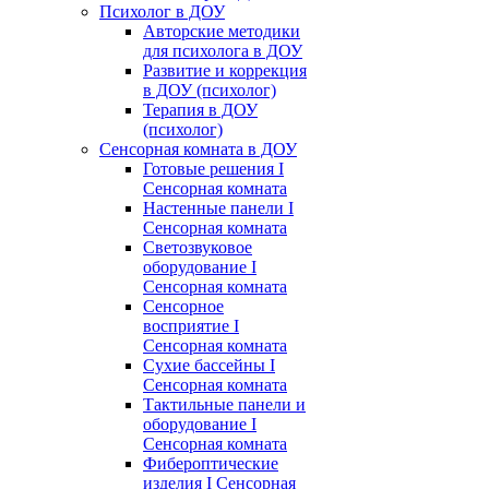
Психолог в ДОУ
Авторские методики
для психолога в ДОУ
Развитие и коррекция
в ДОУ (психолог)
Терапия в ДОУ
(психолог)
Сенсорная комната в ДОУ
Готовые решения I
Сенсорная комната
Настенные панели I
Сенсорная комната
Светозвуковое
оборудование I
Сенсорная комната
Сенсорное
восприятие I
Сенсорная комната
Сухие бассейны I
Сенсорная комната
Тактильные панели и
оборудование I
Сенсорная комната
Фибероптические
изделия I Сенсорная