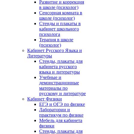
Развитие и коррекция
в школе (психолог)
Сенсорная комната в
школе (психолог)
Стенды и плакаты в
кабинет школьного
психолога
Терапия в школе
(психолог)
Кабинет Русского Языка и
Литературы
Стенды, плакаты для
кабинета русского
языка и литературы
Учебные и
демонстрационные
материалы по
русскому и литературе
Кабинет Физики
ЕГЭ и ОГЭ по физике
Лаборатории и
практикум по физике
Мебель для кабинета
физики
Стенды, плакаты для