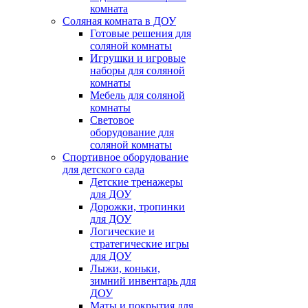
комната
Соляная комната в ДОУ
Готовые решения для
соляной комнаты
Игрушки и игровые
наборы для соляной
комнаты
Мебель для соляной
комнаты
Световое
оборудование для
соляной комнаты
Спортивное оборудование
для детского сада
Детские тренажеры
для ДОУ
Дорожки, тропинки
для ДОУ
Логические и
стратегические игры
для ДОУ
Лыжи, коньки,
зимний инвентарь для
ДОУ
Маты и покрытия для