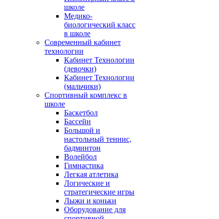
школе
Медико-
биологический класс
в школе
Современный кабинет
технологии
Кабинет Технологии
(девочки)
Кабинет Технологии
(мальчики)
Спортивный комплекс в
школе
Баскетбол
Бассейн
Большой и
настольный теннис,
бадминтон
Волейбол
Гимнастика
Легкая атлетика
Логические и
стратегические игры
Лыжи и коньки
Оборудование для
спортивной