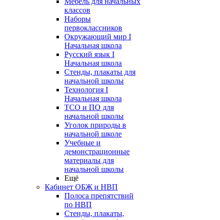
Мебель для начальных
классов
Наборы
первоклассников
Окружающий мир I
Начальная школа
Русский язык I
Начальная школа
Стенды, плакаты для
начальной школы
Технология I
Начальная школа
ТСО и ПО для
начальной школы
Уголок природы в
начальной школе
Учебные и
демонстрационные
материалы для
начальной школы
Ещё
Кабинет ОБЖ и НВП
Полоса препятствий
по НВП
Стенды, плакаты,