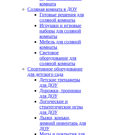
комната
Соляная комната в ДОУ
Готовые решения для
соляной комнаты
Игрушки и игровые
наборы для соляной
комнаты
Мебель для соляной
комнаты
Световое
оборудование для
соляной комнаты
Спортивное оборудование
для детского сада
Детские тренажеры
для ДОУ
Дорожки, тропинки
для ДОУ
Логические и
стратегические игры
для ДОУ
Лыжи, коньки,
зимний инвентарь для
ДОУ
Маты и покрытия для