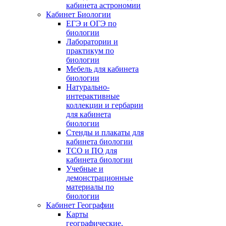
кабинета астрономии
Кабинет Биологии
ЕГЭ и ОГЭ по
биологии
Лаборатории и
практикум по
биологии
Мебель для кабинета
биологии
Натурально-
интерактивные
коллекции и гербарии
для кабинета
биологии
Стенды и плакаты для
кабинета биологии
ТСО и ПО для
кабинета биологии
Учебные и
демонстрационные
материалы по
биологии
Кабинет Географии
Карты
географические,