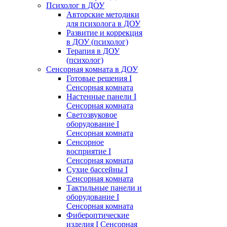
Психолог в ДОУ
Авторские методики
для психолога в ДОУ
Развитие и коррекция
в ДОУ (психолог)
Терапия в ДОУ
(психолог)
Сенсорная комната в ДОУ
Готовые решения I
Сенсорная комната
Настенные панели I
Сенсорная комната
Светозвуковое
оборудование I
Сенсорная комната
Сенсорное
восприятие I
Сенсорная комната
Сухие бассейны I
Сенсорная комната
Тактильные панели и
оборудование I
Сенсорная комната
Фибероптические
изделия I Сенсорная