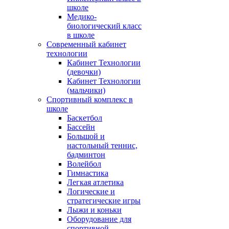
школе
Медико-
биологический класс
в школе
Современный кабинет
технологии
Кабинет Технологии
(девочки)
Кабинет Технологии
(мальчики)
Спортивный комплекс в
школе
Баскетбол
Бассейн
Большой и
настольный теннис,
бадминтон
Волейбол
Гимнастика
Легкая атлетика
Логические и
стратегические игры
Лыжи и коньки
Оборудование для
спортивной