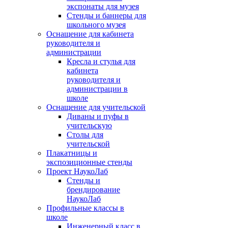
экспонаты для музея
Стенды и баннеры для
школьного музея
Оснащение для кабинета
руководителя и
администрации
Кресла и стулья для
кабинета
руководителя и
администрации в
школе
Оснащение для учительской
Диваны и пуфы в
учительскую
Столы для
учительской
Плакатницы и
экспозиционные стенды
Проект НаукоЛаб
Стенды и
брендирование
НаукоЛаб
Профильные классы в
школе
Инженерный класс в