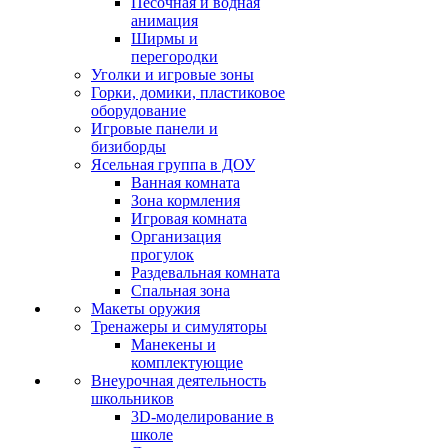
Песочная и водная
анимация
Ширмы и
перегородки
Уголки и игровые зоны
Горки, домики, пластиковое
оборудование
Игровые панели и
бизиборды
Ясельная группа в ДОУ
Ванная комната
Зона кормления
Игровая комната
Организация
прогулок
Раздевальная комната
Спальная зона
Макеты оружия
Тренажеры и симуляторы
Манекены и
комплектующие
Внеурочная деятельность
школьников
3D-моделирование в
школе