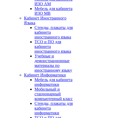
ИЗО АМ
Мебель для кабинета
ИЗО МВ
Кабинет Иностранного
Языка
Стенды, плакаты для
кабинета
иностранного языка
ТСО и ПО для
кабинета
иностранного языка
Учебные и
демонстрационные
материалы по
иностранному языку
Кабинет Информатики
Мебель для кабинета
информатики
Мобильный и
стационарный
компьютерный класс
Стенды, плакаты для
кабинета
информатики
ТСО и ПО для