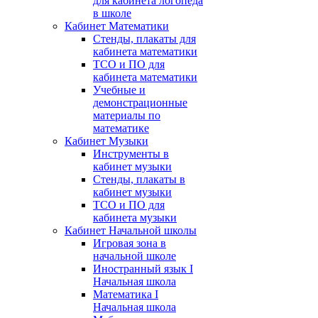
для кабинета логопеда
в школе
Кабинет Математики
Стенды, плакаты для
кабинета математики
ТСО и ПО для
кабинета математики
Учебные и
демонстрационные
материалы по
математике
Кабинет Музыки
Инструменты в
кабинет музыки
Стенды, плакаты в
кабинет музыки
ТСО и ПО для
кабинета музыки
Кабинет Начальной школы
Игровая зона в
начальной школе
Иностранный язык I
Начальная школа
Математика I
Начальная школа