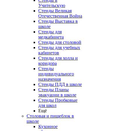
Стенды в
Учительскую
Стенды Великая
Отечественная Война
Стенды Выставка в
школе
Стенды для
медкабинета
Стенды для столовой
Стенды для учебных
кабинетов
Стенды для холла и
коридора
Стенды
индивидуального
назначения
Стенды ПДД в школе
Стенды Планы
эвакуации в школе
Стенды Пробковые
для школ
Ещё
Столовая и пищеблок в
школе
Кухонное