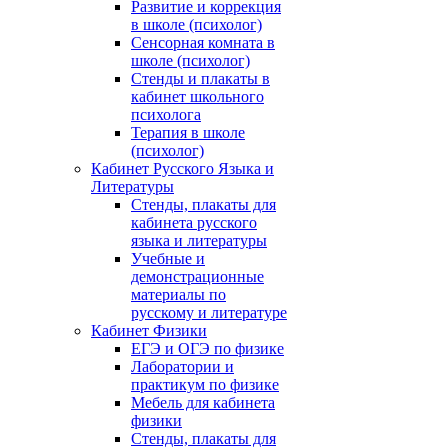
Развитие и коррекция
в школе (психолог)
Сенсорная комната в
школе (психолог)
Стенды и плакаты в
кабинет школьного
психолога
Терапия в школе
(психолог)
Кабинет Русского Языка и
Литературы
Стенды, плакаты для
кабинета русского
языка и литературы
Учебные и
демонстрационные
материалы по
русскому и литературе
Кабинет Физики
ЕГЭ и ОГЭ по физике
Лаборатории и
практикум по физике
Мебель для кабинета
физики
Стенды, плакаты для