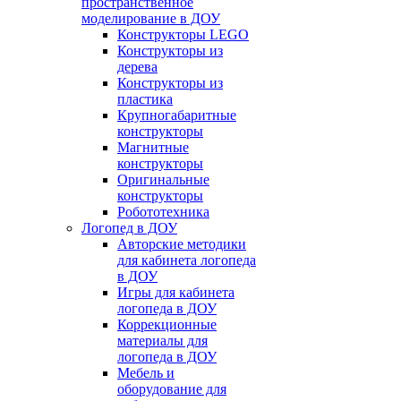
пространственное
моделирование в ДОУ
Конструкторы LEGO
Конструкторы из
дерева
Конструкторы из
пластика
Крупногабаритные
конструкторы
Магнитные
конструкторы
Оригинальные
конструкторы
Робототехника
Логопед в ДОУ
Авторские методики
для кабинета логопеда
в ДОУ
Игры для кабинета
логопеда в ДОУ
Коррекционные
материалы для
логопеда в ДОУ
Мебель и
оборудование для