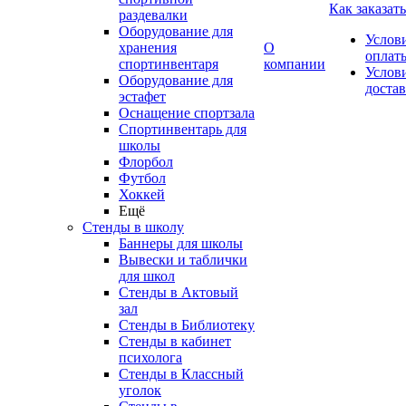
Как заказать
раздевалки
Оборудование для
Услов
хранения
О
оплат
спортинвентаря
компании
Услов
Оборудование для
доста
эстафет
Оснащение спортзала
Спортинвентарь для
школы
Флорбол
Футбол
Хоккей
Ещё
Стенды в школу
Баннеры для школы
Вывески и таблички
для школ
Стенды в Актовый
зал
Стенды в Библиотеку
Стенды в кабинет
психолога
Стенды в Классный
уголок