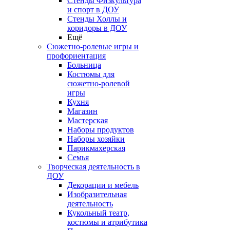
Стенды Физкультура
и спорт в ДОУ
Стенды Холлы и
коридоры в ДОУ
Ещё
Сюжетно-ролевые игры и
профориентация
Больница
Костюмы для
сюжетно-ролевой
игры
Кухня
Магазин
Мастерская
Наборы продуктов
Наборы хозяйки
Парикмахерская
Семья
Творческая деятельность в
ДОУ
Декорации и мебель
Изобразительная
деятельность
Кукольный театр,
костюмы и атрибутика