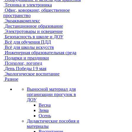
Техника и электроника
Офис, коворкинг, общественное
пространство
Экоаквакомплекс
Дистанционное образование
Электротовары и освещение
Безопасность в школе и ДОУ
Всё для обучения ПДД
Всё для школы искусств
Инженерная образовательная среда
Подарки и праздники
Психолог, логопед
День Победы I 9 мая
Экологическое воспитание
Разное
Выносной материал для
организации прогулок в
ДОУ
Весна
Зима
Осень
Дидактические пособия и
материалы
Воспитание