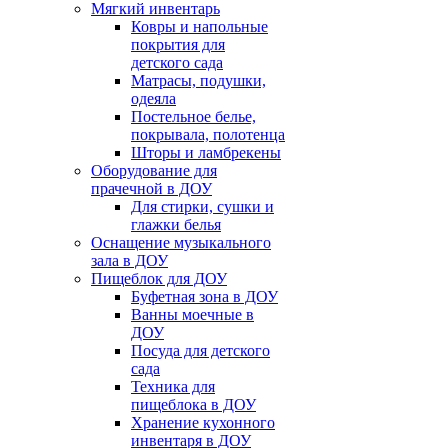
Мягкий инвентарь
Ковры и напольные
покрытия для
детского сада
Матрасы, подушки,
одеяла
Постельное белье,
покрывала, полотенца
Шторы и ламбрекены
Оборудование для
прачечной в ДОУ
Для стирки, сушки и
глажки белья
Оснащение музыкального
зала в ДОУ
Пищеблок для ДОУ
Буфетная зона в ДОУ
Ванны моечные в
ДОУ
Посуда для детского
сада
Техника для
пищеблока в ДОУ
Хранение кухонного
инвентаря в ДОУ