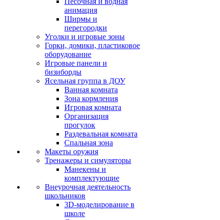
Песочная и водная
анимация
Ширмы и
перегородки
Уголки и игровые зоны
Горки, домики, пластиковое
оборудование
Игровые панели и
бизиборды
Ясельная группа в ДОУ
Ванная комната
Зона кормления
Игровая комната
Организация
прогулок
Раздевальная комната
Спальная зона
Макеты оружия
Тренажеры и симуляторы
Манекены и
комплектующие
Внеурочная деятельность
школьников
3D-моделирование в
школе