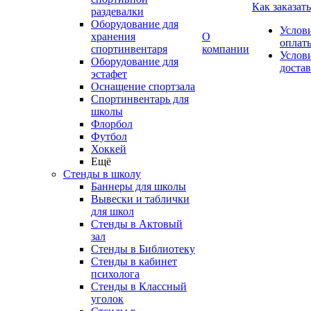
Как заказать
раздевалки
Оборудование для
Услов
хранения
О
оплат
спортинвентаря
компании
Услов
Оборудование для
доста
эстафет
Оснащение спортзала
Спортинвентарь для
школы
Флорбол
Футбол
Хоккей
Ещё
Стенды в школу
Баннеры для школы
Вывески и таблички
для школ
Стенды в Актовый
зал
Стенды в Библиотеку
Стенды в кабинет
психолога
Стенды в Классный
уголок