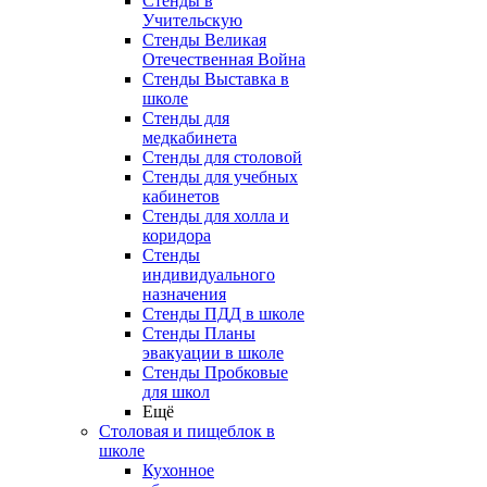
Стенды в
Учительскую
Стенды Великая
Отечественная Война
Стенды Выставка в
школе
Стенды для
медкабинета
Стенды для столовой
Стенды для учебных
кабинетов
Стенды для холла и
коридора
Стенды
индивидуального
назначения
Стенды ПДД в школе
Стенды Планы
эвакуации в школе
Стенды Пробковые
для школ
Ещё
Столовая и пищеблок в
школе
Кухонное