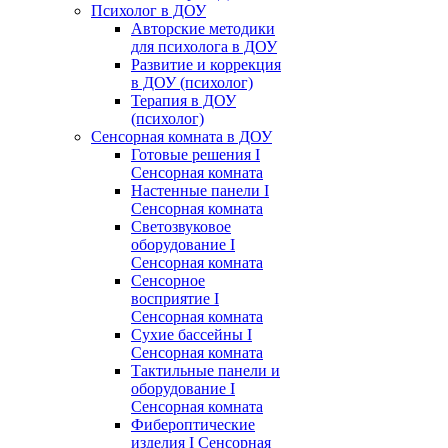
Психолог в ДОУ
Авторские методики
для психолога в ДОУ
Развитие и коррекция
в ДОУ (психолог)
Терапия в ДОУ
(психолог)
Сенсорная комната в ДОУ
Готовые решения I
Сенсорная комната
Настенные панели I
Сенсорная комната
Светозвуковое
оборудование I
Сенсорная комната
Сенсорное
восприятие I
Сенсорная комната
Сухие бассейны I
Сенсорная комната
Тактильные панели и
оборудование I
Сенсорная комната
Фибероптические
изделия I Сенсорная