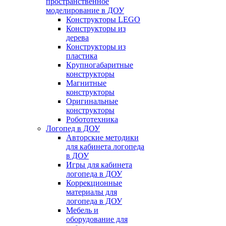
пространственное
моделирование в ДОУ
Конструкторы LEGO
Конструкторы из
дерева
Конструкторы из
пластика
Крупногабаритные
конструкторы
Магнитные
конструкторы
Оригинальные
конструкторы
Робототехника
Логопед в ДОУ
Авторские методики
для кабинета логопеда
в ДОУ
Игры для кабинета
логопеда в ДОУ
Коррекционные
материалы для
логопеда в ДОУ
Мебель и
оборудование для