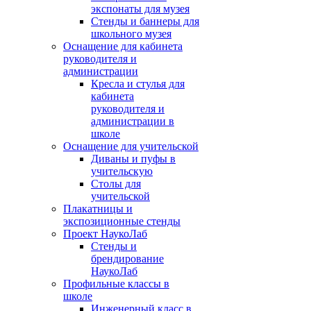
экспонаты для музея
Стенды и баннеры для
школьного музея
Оснащение для кабинета
руководителя и
администрации
Кресла и стулья для
кабинета
руководителя и
администрации в
школе
Оснащение для учительской
Диваны и пуфы в
учительскую
Столы для
учительской
Плакатницы и
экспозиционные стенды
Проект НаукоЛаб
Стенды и
брендирование
НаукоЛаб
Профильные классы в
школе
Инженерный класс в