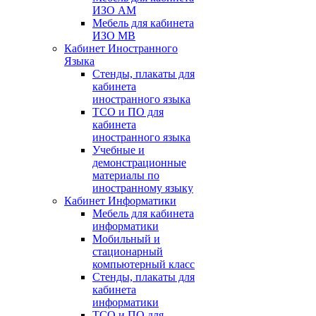
ИЗО АМ
Мебель для кабинета
ИЗО МВ
Кабинет Иностранного
Языка
Стенды, плакаты для
кабинета
иностранного языка
ТСО и ПО для
кабинета
иностранного языка
Учебные и
демонстрационные
материалы по
иностранному языку
Кабинет Информатики
Мебель для кабинета
информатики
Мобильный и
стационарный
компьютерный класс
Стенды, плакаты для
кабинета
информатики
ТСО и ПО для