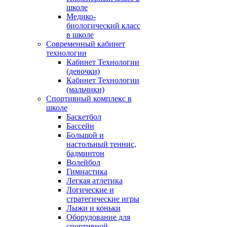
школе
Медико-
биологический класс
в школе
Современный кабинет
технологии
Кабинет Технологии
(девочки)
Кабинет Технологии
(мальчики)
Спортивный комплекс в
школе
Баскетбол
Бассейн
Большой и
настольный теннис,
бадминтон
Волейбол
Гимнастика
Легкая атлетика
Логические и
стратегические игры
Лыжи и коньки
Оборудование для
спортивной