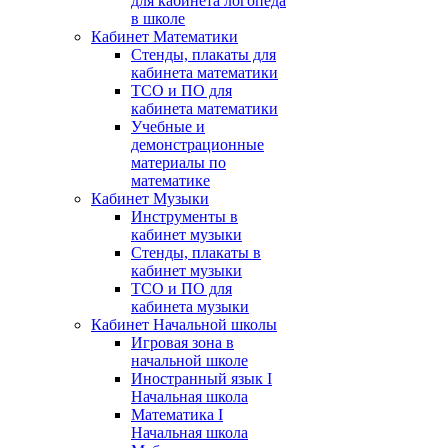
для кабинета логопеда
в школе
Кабинет Математики
Стенды, плакаты для
кабинета математики
ТСО и ПО для
кабинета математики
Учебные и
демонстрационные
материалы по
математике
Кабинет Музыки
Инструменты в
кабинет музыки
Стенды, плакаты в
кабинет музыки
ТСО и ПО для
кабинета музыки
Кабинет Начальной школы
Игровая зона в
начальной школе
Иностранный язык I
Начальная школа
Математика I
Начальная школа