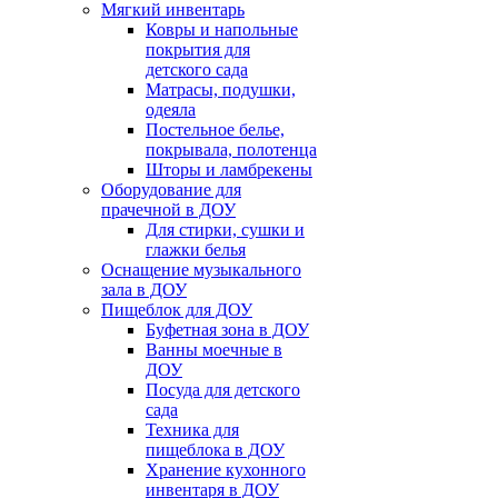
Мягкий инвентарь
Ковры и напольные
покрытия для
детского сада
Матрасы, подушки,
одеяла
Постельное белье,
покрывала, полотенца
Шторы и ламбрекены
Оборудование для
прачечной в ДОУ
Для стирки, сушки и
глажки белья
Оснащение музыкального
зала в ДОУ
Пищеблок для ДОУ
Буфетная зона в ДОУ
Ванны моечные в
ДОУ
Посуда для детского
сада
Техника для
пищеблока в ДОУ
Хранение кухонного
инвентаря в ДОУ