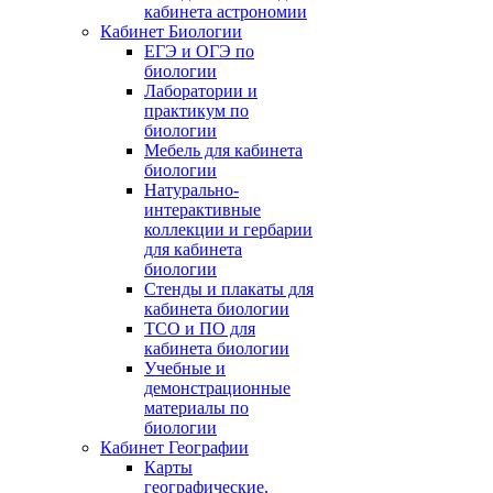
кабинета астрономии
Кабинет Биологии
ЕГЭ и ОГЭ по
биологии
Лаборатории и
практикум по
биологии
Мебель для кабинета
биологии
Натурально-
интерактивные
коллекции и гербарии
для кабинета
биологии
Стенды и плакаты для
кабинета биологии
ТСО и ПО для
кабинета биологии
Учебные и
демонстрационные
материалы по
биологии
Кабинет Географии
Карты
географические,