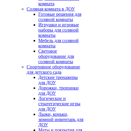
комната
Соляная комната в ДОУ
Готовые решения для
соляной комнаты
Игрушки и игровые
наборы для соляной
комнаты
Мебель для соляной
комнаты
Световое
оборудование для
соляной комнаты
Спортивное оборудование
для детского сада
Детские тренажеры
для ДОУ
Дорожки, тропинки
для ДОУ
Логические и
стратегические игры
для ДОУ
Лыжи, коньки,
зимний инвентарь для
ДОУ
Маты и покрытия для