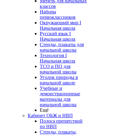
Мебель для начальных
классов
Наборы
первоклассников
Окружающий мир I
Начальная школа
Русский язык I
Начальная школа
Стенды, плакаты для
начальной школы
Технология I
Начальная школа
ТСО и ПО для
начальной школы
Уголок природы в
начальной школе
Учебные и
демонстрационные
материалы для
начальной школы
Ещё
Кабинет ОБЖ и НВП
Полоса препятствий
по НВП
Стенды, плакаты,