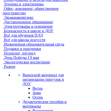
Техника и электроника
Офис, коворкинг, общественное
пространство
Экоаквакомплекс
Дистанционное образование
Электротовары и освещение
Безопасность в школе и ДОУ
Всё для обучения ПДД
Всё для школы искусств
Инженерная образовательная среда
Подарки и праздники
Психолог, логопед
День Победы I 9 мая
Экологическое воспитание
Разное
Выносной материал для
организации прогулок в
ДОУ
Весна
Зима
Осень
Дидактические пособия и
материалы
Воспитание