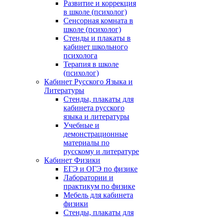
Развитие и коррекция
в школе (психолог)
Сенсорная комната в
школе (психолог)
Стенды и плакаты в
кабинет школьного
психолога
Терапия в школе
(психолог)
Кабинет Русского Языка и
Литературы
Стенды, плакаты для
кабинета русского
языка и литературы
Учебные и
демонстрационные
материалы по
русскому и литературе
Кабинет Физики
ЕГЭ и ОГЭ по физике
Лаборатории и
практикум по физике
Мебель для кабинета
физики
Стенды, плакаты для