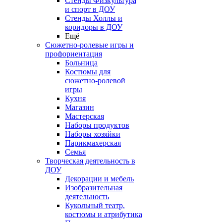
Стенды Физкультура
и спорт в ДОУ
Стенды Холлы и
коридоры в ДОУ
Ещё
Сюжетно-ролевые игры и
профориентация
Больница
Костюмы для
сюжетно-ролевой
игры
Кухня
Магазин
Мастерская
Наборы продуктов
Наборы хозяйки
Парикмахерская
Семья
Творческая деятельность в
ДОУ
Декорации и мебель
Изобразительная
деятельность
Кукольный театр,
костюмы и атрибутика