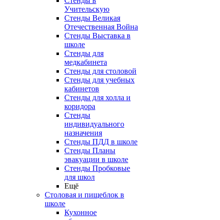
Стенды в
Учительскую
Стенды Великая
Отечественная Война
Стенды Выставка в
школе
Стенды для
медкабинета
Стенды для столовой
Стенды для учебных
кабинетов
Стенды для холла и
коридора
Стенды
индивидуального
назначения
Стенды ПДД в школе
Стенды Планы
эвакуации в школе
Стенды Пробковые
для школ
Ещё
Столовая и пищеблок в
школе
Кухонное