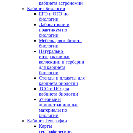
кабинета астрономии
Кабинет Биологии
ЕГЭ и ОГЭ по
биологии
Лаборатории и
практикум по
биологии
Мебель для кабинета
биологии
Натурально-
интерактивные
коллекции и гербарии
для кабинета
биологии
Стенды и плакаты для
кабинета биологии
ТСО и ПО для
кабинета биологии
Учебные и
демонстрационные
материалы по
биологии
Кабинет Географии
Карты
географические,