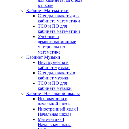
для кабинета логопеда
в школе
Кабинет Математики
Стенды, плакаты для
кабинета математики
ТСО и ПО для
кабинета математики
Учебные и
демонстрационные
материалы по
математике
Кабинет Музыки
Инструменты в
кабинет музыки
Стенды, плакаты в
кабинет музыки
ТСО и ПО для
кабинета музыки
Кабинет Начальной школы
Игровая зона в
начальной школе
Иностранный язык I
Начальная школа
Математика I
Начальная школа