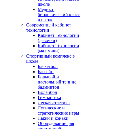
школе
Медико-
биологический класс
в школе
Современный кабинет
технологии
Кабинет Технологии
(девочки)
Кабинет Технологии
(мальчики)
Спортивный комплекс в
школе
Баскетбол
Бассейн
Большой и
настольный теннис,
бадминтон
Волейбол
Гимнастика
Легкая атлетика
Логические и
стратегические игры
Лыжи и коньки
Оборудование для
спортивной