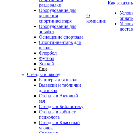
Как заказать
раздевалки
Оборудование для
Услов
хранения
О
оплат
спортинвентаря
компании
Услов
Оборудование для
доста
эстафет
Оснащение спортзала
Спортинвентарь для
школы
Флорбол
Футбол
Хоккей
Ещё
Стенды в школу
Баннеры для школы
Вывески и таблички
для школ
Стенды в Актовый
зал
Стенды в Библиотеку
Стенды в кабинет
психолога
Стенды в Классный
уголок