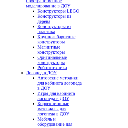
пространственное
моделирование в ДОУ
Конструкторы LEGO
Конструкторы из
дерева
Конструкторы из
пластика
Крупногабаритные
конструкторы
Магнитные
конструкторы
Оригинальные
конструкторы
Робототехника
Логопед в ДОУ
Авторские методики
для кабинета логопеда
в ДОУ
Игры для кабинета
логопеда в ДОУ
Коррекционные
материалы для
логопеда в ДОУ
Мебель и
оборудование для