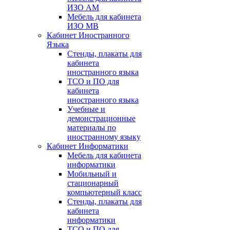
ИЗО АМ
Мебель для кабинета
ИЗО МВ
Кабинет Иностранного
Языка
Стенды, плакаты для
кабинета
иностранного языка
ТСО и ПО для
кабинета
иностранного языка
Учебные и
демонстрационные
материалы по
иностранному языку
Кабинет Информатики
Мебель для кабинета
информатики
Мобильный и
стационарный
компьютерный класс
Стенды, плакаты для
кабинета
информатики
ТСО и ПО для