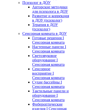
Психолог в ДОУ
Авторские методики
для психолога в ДОУ
Развитие и коррекция
в ДОУ (психолог)
Терапия в ДОУ
(психолог)
Сенсорная комната в ДОУ
Готовые решения I
Сенсорная комната
Настенные панели I
Сенсорная комната
Светозвуковое
оборудование I
Сенсорная комната
Сенсорное
восприятие I
Сенсорная комната
Сухие бассейны I
Сенсорная комната
Тактильные панели и
оборудование I
Сенсорная комната
Фибероптические
изделия I Сенсорная