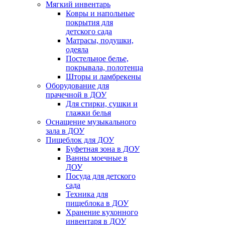
Мягкий инвентарь
Ковры и напольные
покрытия для
детского сада
Матрасы, подушки,
одеяла
Постельное белье,
покрывала, полотенца
Шторы и ламбрекены
Оборудование для
прачечной в ДОУ
Для стирки, сушки и
глажки белья
Оснащение музыкального
зала в ДОУ
Пищеблок для ДОУ
Буфетная зона в ДОУ
Ванны моечные в
ДОУ
Посуда для детского
сада
Техника для
пищеблока в ДОУ
Хранение кухонного
инвентаря в ДОУ