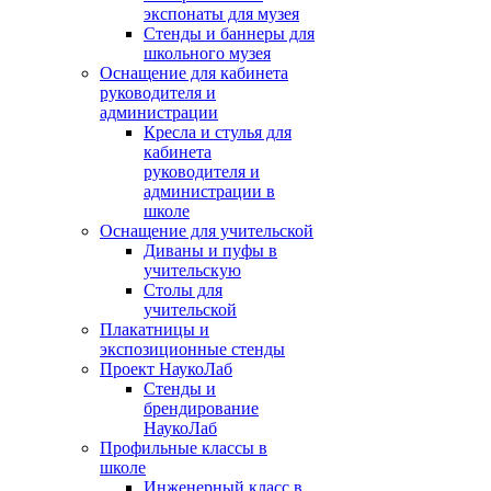
экспонаты для музея
Стенды и баннеры для
школьного музея
Оснащение для кабинета
руководителя и
администрации
Кресла и стулья для
кабинета
руководителя и
администрации в
школе
Оснащение для учительской
Диваны и пуфы в
учительскую
Столы для
учительской
Плакатницы и
экспозиционные стенды
Проект НаукоЛаб
Стенды и
брендирование
НаукоЛаб
Профильные классы в
школе
Инженерный класс в