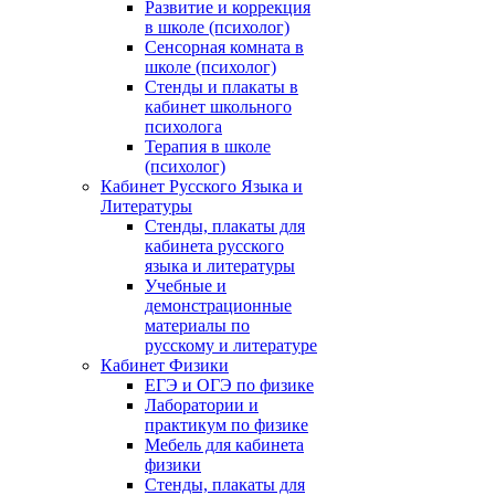
Развитие и коррекция
в школе (психолог)
Сенсорная комната в
школе (психолог)
Стенды и плакаты в
кабинет школьного
психолога
Терапия в школе
(психолог)
Кабинет Русского Языка и
Литературы
Стенды, плакаты для
кабинета русского
языка и литературы
Учебные и
демонстрационные
материалы по
русскому и литературе
Кабинет Физики
ЕГЭ и ОГЭ по физике
Лаборатории и
практикум по физике
Мебель для кабинета
физики
Стенды, плакаты для