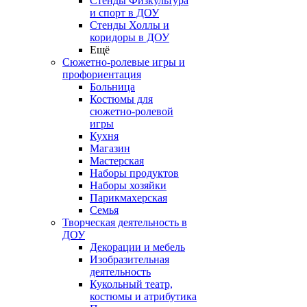
Стенды Физкультура
и спорт в ДОУ
Стенды Холлы и
коридоры в ДОУ
Ещё
Сюжетно-ролевые игры и
профориентация
Больница
Костюмы для
сюжетно-ролевой
игры
Кухня
Магазин
Мастерская
Наборы продуктов
Наборы хозяйки
Парикмахерская
Семья
Творческая деятельность в
ДОУ
Декорации и мебель
Изобразительная
деятельность
Кукольный театр,
костюмы и атрибутика