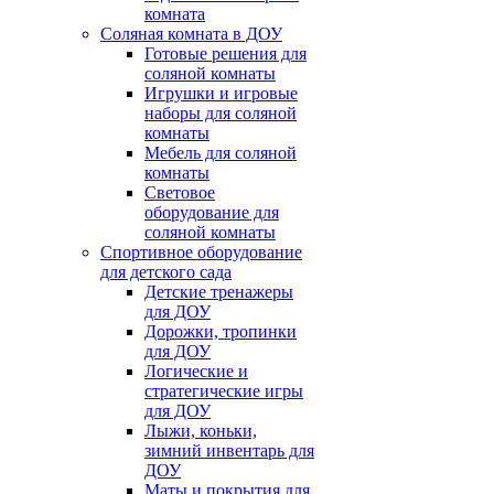
комната
Соляная комната в ДОУ
Готовые решения для
соляной комнаты
Игрушки и игровые
наборы для соляной
комнаты
Мебель для соляной
комнаты
Световое
оборудование для
соляной комнаты
Спортивное оборудование
для детского сада
Детские тренажеры
для ДОУ
Дорожки, тропинки
для ДОУ
Логические и
стратегические игры
для ДОУ
Лыжи, коньки,
зимний инвентарь для
ДОУ
Маты и покрытия для