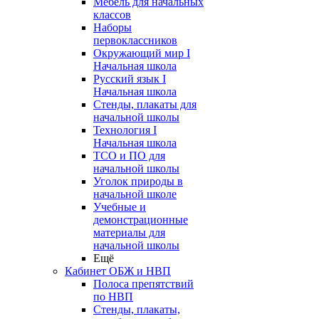
Мебель для начальных
классов
Наборы
первоклассников
Окружающий мир I
Начальная школа
Русский язык I
Начальная школа
Стенды, плакаты для
начальной школы
Технология I
Начальная школа
ТСО и ПО для
начальной школы
Уголок природы в
начальной школе
Учебные и
демонстрационные
материалы для
начальной школы
Ещё
Кабинет ОБЖ и НВП
Полоса препятствий
по НВП
Стенды, плакаты,