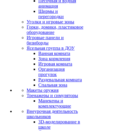
Песочная и водная
анимация
Ширмы и
перегородки
Уголки и игровые зоны
Горки, домики, пластиковое
оборудование
Игровые панели и
бизиборды
Ясельная группа в ДОУ
Ванная комната
Зона кормления
Игровая комната
Организация
прогулок
Раздевальная комната
Спальная зона
Макеты оружия
Тренажеры и симуляторы
Манекены и
комплектующие
Внеурочная деятельность
школьников
3D-моделирование в
школе