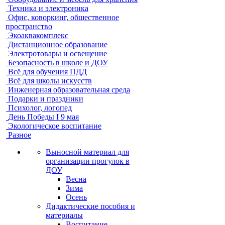
Техника и электроника
Офис, коворкинг, общественное
пространство
Экоаквакомплекс
Дистанционное образование
Электротовары и освещение
Безопасность в школе и ДОУ
Всё для обучения ПДД
Всё для школы искусств
Инженерная образовательная среда
Подарки и праздники
Психолог, логопед
День Победы I 9 мая
Экологическое воспитание
Разное
Выносной материал для
организации прогулок в
ДОУ
Весна
Зима
Осень
Дидактические пособия и
материалы
Воспитание