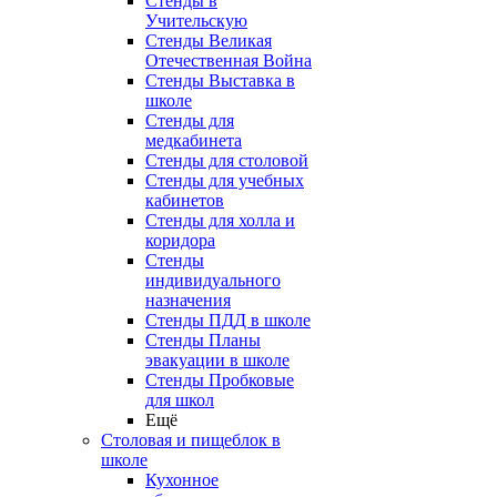
Стенды в
Учительскую
Стенды Великая
Отечественная Война
Стенды Выставка в
школе
Стенды для
медкабинета
Стенды для столовой
Стенды для учебных
кабинетов
Стенды для холла и
коридора
Стенды
индивидуального
назначения
Стенды ПДД в школе
Стенды Планы
эвакуации в школе
Стенды Пробковые
для школ
Ещё
Столовая и пищеблок в
школе
Кухонное