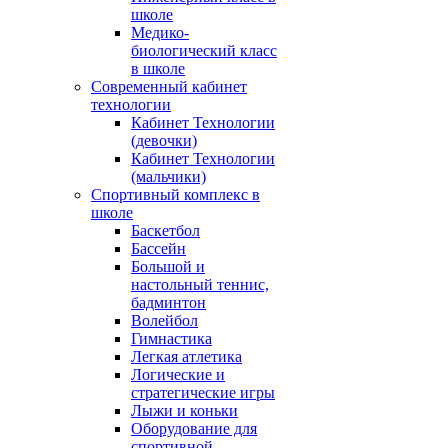
школе
Медико-
биологический класс
в школе
Современный кабинет
технологии
Кабинет Технологии
(девочки)
Кабинет Технологии
(мальчики)
Спортивный комплекс в
школе
Баскетбол
Бассейн
Большой и
настольный теннис,
бадминтон
Волейбол
Гимнастика
Легкая атлетика
Логические и
стратегические игры
Лыжи и коньки
Оборудование для
спортивной