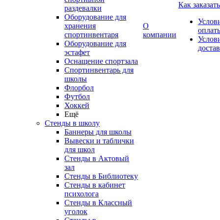
Как заказать
раздевалки
Оборудование для
Услов
хранения
О
оплат
спортинвентаря
компании
Услов
Оборудование для
доста
эстафет
Оснащение спортзала
Спортинвентарь для
школы
Флорбол
Футбол
Хоккей
Ещё
Стенды в школу
Баннеры для школы
Вывески и таблички
для школ
Стенды в Актовый
зал
Стенды в Библиотеку
Стенды в кабинет
психолога
Стенды в Классный
уголок