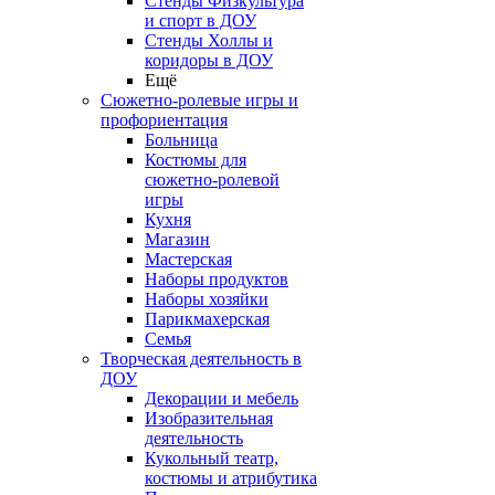
Стенды Физкультура
и спорт в ДОУ
Стенды Холлы и
коридоры в ДОУ
Ещё
Сюжетно-ролевые игры и
профориентация
Больница
Костюмы для
сюжетно-ролевой
игры
Кухня
Магазин
Мастерская
Наборы продуктов
Наборы хозяйки
Парикмахерская
Семья
Творческая деятельность в
ДОУ
Декорации и мебель
Изобразительная
деятельность
Кукольный театр,
костюмы и атрибутика