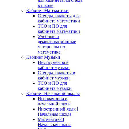
для кабинета логопеда
в школе
Кабинет Математики
Стенды, плакаты для
кабинета математики
ТСО и ПО для
кабинета математики
Учебные и
демонстрационные
материалы по
математике
Кабинет Музыки
Инструменты в
кабинет музыки
Стенды, плакаты в
кабинет музыки
ТСО и ПО для
кабинета музыки
Кабинет Начальной школы
Игровая зона в
начальной школе
Иностранный язык I
Начальная школа
Математика I
Начальная школа