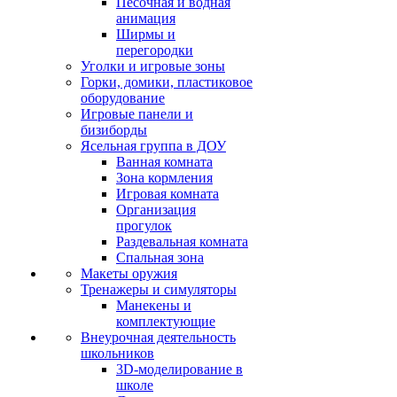
Песочная и водная
анимация
Ширмы и
перегородки
Уголки и игровые зоны
Горки, домики, пластиковое
оборудование
Игровые панели и
бизиборды
Ясельная группа в ДОУ
Ванная комната
Зона кормления
Игровая комната
Организация
прогулок
Раздевальная комната
Спальная зона
Макеты оружия
Тренажеры и симуляторы
Манекены и
комплектующие
Внеурочная деятельность
школьников
3D-моделирование в
школе