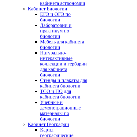
кабинета астрономии
Кабинет Биологии
ЕГЭ и ОГЭ по
биологии
Лаборатории и
практикум по
биологии
Мебель для кабинета
биологии
Натурально-
интерактивные
коллекции и гербарии
для кабинета
биологии
Стенды и плакаты для
кабинета биологии
ТСО и ПО для
кабинета биологии
Учебные и
демонстрационные
материалы по
биологии
Кабинет Географии
Карты
географические,