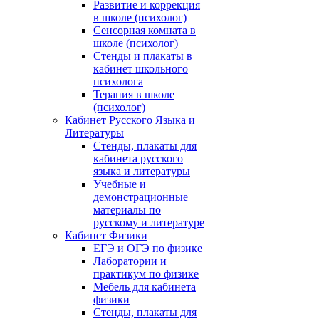
Развитие и коррекция
в школе (психолог)
Сенсорная комната в
школе (психолог)
Стенды и плакаты в
кабинет школьного
психолога
Терапия в школе
(психолог)
Кабинет Русского Языка и
Литературы
Стенды, плакаты для
кабинета русского
языка и литературы
Учебные и
демонстрационные
материалы по
русскому и литературе
Кабинет Физики
ЕГЭ и ОГЭ по физике
Лаборатории и
практикум по физике
Мебель для кабинета
физики
Стенды, плакаты для