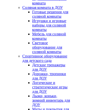
комната
Соляная комната в ДОУ
Готовые решения для
соляной комнаты
Игрушки и игровые
наборы для соляной
комнаты
Мебель для соляной
комнаты
Световое
оборудование для
соляной комнаты
Спортивное оборудование
для детского сада
Детские тренажеры
для ДОУ
Дорожки, тропинки
для ДОУ
Логические и
стратегические игры
для ДОУ
Лыжи, коньки,
зимний инвентарь для
ДОУ
Маты и покрытия для