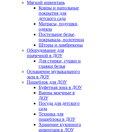
Мягкий инвентарь
Ковры и напольные
покрытия для
детского сада
Матрасы, подушки,
одеяла
Постельное белье,
покрывала, полотенца
Шторы и ламбрекены
Оборудование для
прачечной в ДОУ
Для стирки, сушки и
глажки белья
Оснащение музыкального
зала в ДОУ
Пищеблок для ДОУ
Буфетная зона в ДОУ
Ванны моечные в
ДОУ
Посуда для детского
сада
Техника для
пищеблока в ДОУ
Хранение кухонного
инвентаря в ДОУ