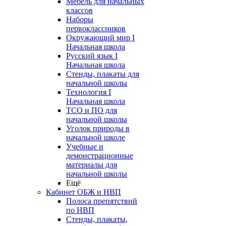
Мебель для начальных
классов
Наборы
первоклассников
Окружающий мир I
Начальная школа
Русский язык I
Начальная школа
Стенды, плакаты для
начальной школы
Технология I
Начальная школа
ТСО и ПО для
начальной школы
Уголок природы в
начальной школе
Учебные и
демонстрационные
материалы для
начальной школы
Ещё
Кабинет ОБЖ и НВП
Полоса препятствий
по НВП
Стенды, плакаты,