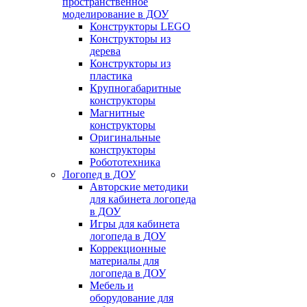
пространственное
моделирование в ДОУ
Конструкторы LEGO
Конструкторы из
дерева
Конструкторы из
пластика
Крупногабаритные
конструкторы
Магнитные
конструкторы
Оригинальные
конструкторы
Робототехника
Логопед в ДОУ
Авторские методики
для кабинета логопеда
в ДОУ
Игры для кабинета
логопеда в ДОУ
Коррекционные
материалы для
логопеда в ДОУ
Мебель и
оборудование для