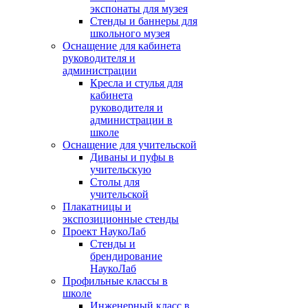
экспонаты для музея
Стенды и баннеры для
школьного музея
Оснащение для кабинета
руководителя и
администрации
Кресла и стулья для
кабинета
руководителя и
администрации в
школе
Оснащение для учительской
Диваны и пуфы в
учительскую
Столы для
учительской
Плакатницы и
экспозиционные стенды
Проект НаукоЛаб
Стенды и
брендирование
НаукоЛаб
Профильные классы в
школе
Инженерный класс в