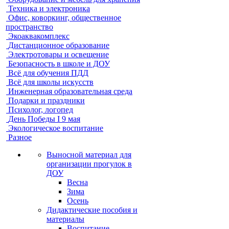
Техника и электроника
Офис, коворкинг, общественное
пространство
Экоаквакомплекс
Дистанционное образование
Электротовары и освещение
Безопасность в школе и ДОУ
Всё для обучения ПДД
Всё для школы искусств
Инженерная образовательная среда
Подарки и праздники
Психолог, логопед
День Победы I 9 мая
Экологическое воспитание
Разное
Выносной материал для
организации прогулок в
ДОУ
Весна
Зима
Осень
Дидактические пособия и
материалы
Воспитание