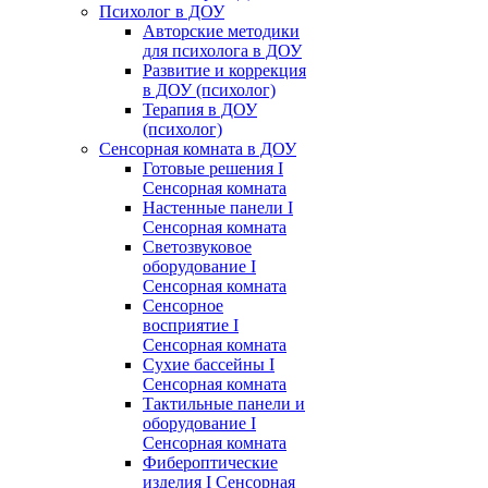
Психолог в ДОУ
Авторские методики
для психолога в ДОУ
Развитие и коррекция
в ДОУ (психолог)
Терапия в ДОУ
(психолог)
Сенсорная комната в ДОУ
Готовые решения I
Сенсорная комната
Настенные панели I
Сенсорная комната
Светозвуковое
оборудование I
Сенсорная комната
Сенсорное
восприятие I
Сенсорная комната
Сухие бассейны I
Сенсорная комната
Тактильные панели и
оборудование I
Сенсорная комната
Фибероптические
изделия I Сенсорная