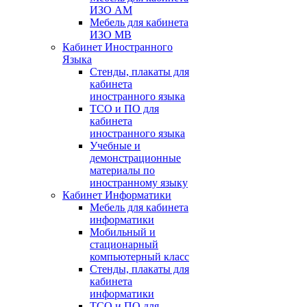
ИЗО АМ
Мебель для кабинета
ИЗО МВ
Кабинет Иностранного
Языка
Стенды, плакаты для
кабинета
иностранного языка
ТСО и ПО для
кабинета
иностранного языка
Учебные и
демонстрационные
материалы по
иностранному языку
Кабинет Информатики
Мебель для кабинета
информатики
Мобильный и
стационарный
компьютерный класс
Стенды, плакаты для
кабинета
информатики
ТСО и ПО для