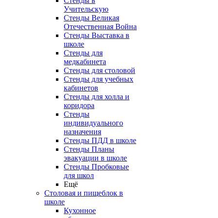
Стенды в
Учительскую
Стенды Великая
Отечественная Война
Стенды Выставка в
школе
Стенды для
медкабинета
Стенды для столовой
Стенды для учебных
кабинетов
Стенды для холла и
коридора
Стенды
индивидуального
назначения
Стенды ПДД в школе
Стенды Планы
эвакуации в школе
Стенды Пробковые
для школ
Ещё
Столовая и пищеблок в
школе
Кухонное