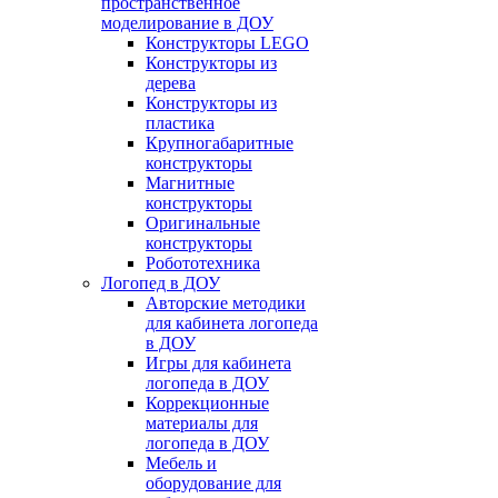
пространственное
моделирование в ДОУ
Конструкторы LEGO
Конструкторы из
дерева
Конструкторы из
пластика
Крупногабаритные
конструкторы
Магнитные
конструкторы
Оригинальные
конструкторы
Робототехника
Логопед в ДОУ
Авторские методики
для кабинета логопеда
в ДОУ
Игры для кабинета
логопеда в ДОУ
Коррекционные
материалы для
логопеда в ДОУ
Мебель и
оборудование для