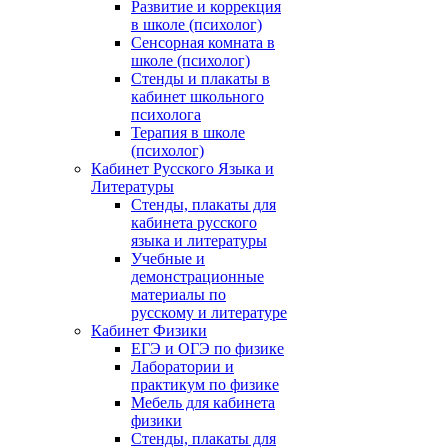
Развитие и коррекция
в школе (психолог)
Сенсорная комната в
школе (психолог)
Стенды и плакаты в
кабинет школьного
психолога
Терапия в школе
(психолог)
Кабинет Русского Языка и
Литературы
Стенды, плакаты для
кабинета русского
языка и литературы
Учебные и
демонстрационные
материалы по
русскому и литературе
Кабинет Физики
ЕГЭ и ОГЭ по физике
Лаборатории и
практикум по физике
Мебель для кабинета
физики
Стенды, плакаты для