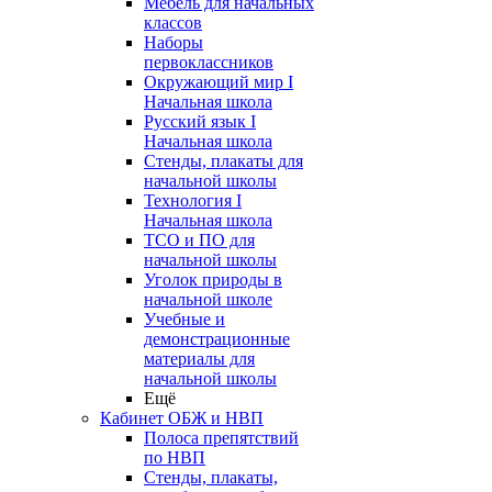
Мебель для начальных
классов
Наборы
первоклассников
Окружающий мир I
Начальная школа
Русский язык I
Начальная школа
Стенды, плакаты для
начальной школы
Технология I
Начальная школа
ТСО и ПО для
начальной школы
Уголок природы в
начальной школе
Учебные и
демонстрационные
материалы для
начальной школы
Ещё
Кабинет ОБЖ и НВП
Полоса препятствий
по НВП
Стенды, плакаты,