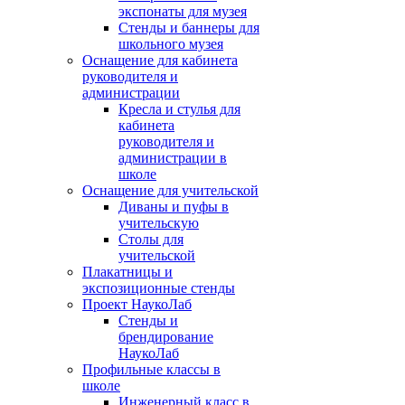
экспонаты для музея
Стенды и баннеры для
школьного музея
Оснащение для кабинета
руководителя и
администрации
Кресла и стулья для
кабинета
руководителя и
администрации в
школе
Оснащение для учительской
Диваны и пуфы в
учительскую
Столы для
учительской
Плакатницы и
экспозиционные стенды
Проект НаукоЛаб
Стенды и
брендирование
НаукоЛаб
Профильные классы в
школе
Инженерный класс в