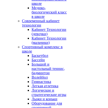
школе
Медико-
биологический класс
в школе
Современный кабинет
технологии
Кабинет Технологии
(девочки)
Кабинет Технологии
(мальчики)
Спортивный комплекс в
школе
Баскетбол
Бассейн
Большой и
настольный теннис,
бадминтон
Волейбол
Гимнастика
Легкая атлетика
Логические и
стратегические игры
Лыжи и коньки
Оборудование для
спортивной