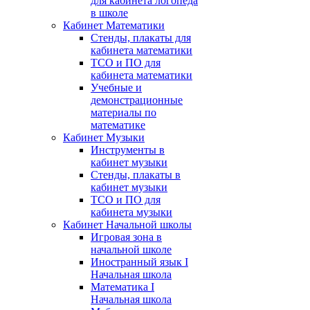
для кабинета логопеда
в школе
Кабинет Математики
Стенды, плакаты для
кабинета математики
ТСО и ПО для
кабинета математики
Учебные и
демонстрационные
материалы по
математике
Кабинет Музыки
Инструменты в
кабинет музыки
Стенды, плакаты в
кабинет музыки
ТСО и ПО для
кабинета музыки
Кабинет Начальной школы
Игровая зона в
начальной школе
Иностранный язык I
Начальная школа
Математика I
Начальная школа