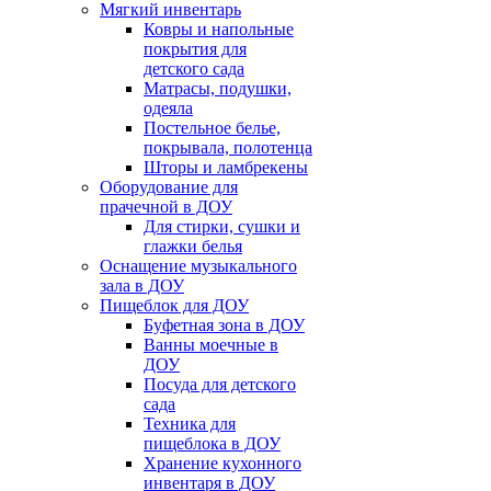
Мягкий инвентарь
Ковры и напольные
покрытия для
детского сада
Матрасы, подушки,
одеяла
Постельное белье,
покрывала, полотенца
Шторы и ламбрекены
Оборудование для
прачечной в ДОУ
Для стирки, сушки и
глажки белья
Оснащение музыкального
зала в ДОУ
Пищеблок для ДОУ
Буфетная зона в ДОУ
Ванны моечные в
ДОУ
Посуда для детского
сада
Техника для
пищеблока в ДОУ
Хранение кухонного
инвентаря в ДОУ