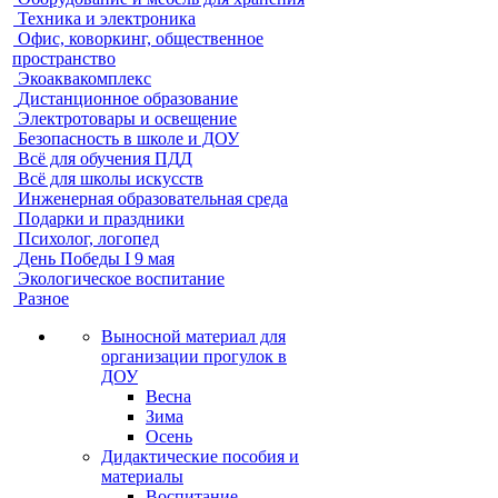
Техника и электроника
Офис, коворкинг, общественное
пространство
Экоаквакомплекс
Дистанционное образование
Электротовары и освещение
Безопасность в школе и ДОУ
Всё для обучения ПДД
Всё для школы искусств
Инженерная образовательная среда
Подарки и праздники
Психолог, логопед
День Победы I 9 мая
Экологическое воспитание
Разное
Выносной материал для
организации прогулок в
ДОУ
Весна
Зима
Осень
Дидактические пособия и
материалы
Воспитание