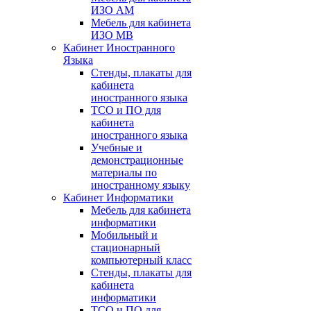
ИЗО АМ
Мебель для кабинета
ИЗО МВ
Кабинет Иностранного
Языка
Стенды, плакаты для
кабинета
иностранного языка
ТСО и ПО для
кабинета
иностранного языка
Учебные и
демонстрационные
материалы по
иностранному языку
Кабинет Информатики
Мебель для кабинета
информатики
Мобильный и
стационарный
компьютерный класс
Стенды, плакаты для
кабинета
информатики
ТСО и ПО для