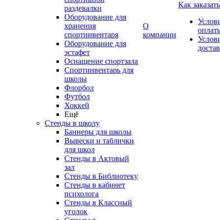
Как заказать
раздевалки
Оборудование для
Услов
хранения
О
оплат
спортинвентаря
компании
Услов
Оборудование для
доста
эстафет
Оснащение спортзала
Спортинвентарь для
школы
Флорбол
Футбол
Хоккей
Ещё
Стенды в школу
Баннеры для школы
Вывески и таблички
для школ
Стенды в Актовый
зал
Стенды в Библиотеку
Стенды в кабинет
психолога
Стенды в Классный
уголок