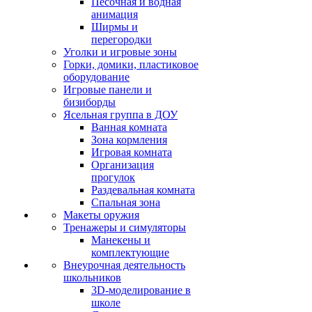
Песочная и водная
анимация
Ширмы и
перегородки
Уголки и игровые зоны
Горки, домики, пластиковое
оборудование
Игровые панели и
бизиборды
Ясельная группа в ДОУ
Ванная комната
Зона кормления
Игровая комната
Организация
прогулок
Раздевальная комната
Спальная зона
Макеты оружия
Тренажеры и симуляторы
Манекены и
комплектующие
Внеурочная деятельность
школьников
3D-моделирование в
школе