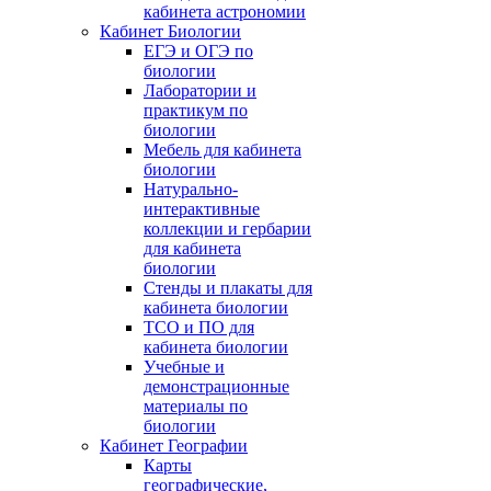
кабинета астрономии
Кабинет Биологии
ЕГЭ и ОГЭ по
биологии
Лаборатории и
практикум по
биологии
Мебель для кабинета
биологии
Натурально-
интерактивные
коллекции и гербарии
для кабинета
биологии
Стенды и плакаты для
кабинета биологии
ТСО и ПО для
кабинета биологии
Учебные и
демонстрационные
материалы по
биологии
Кабинет Географии
Карты
географические,