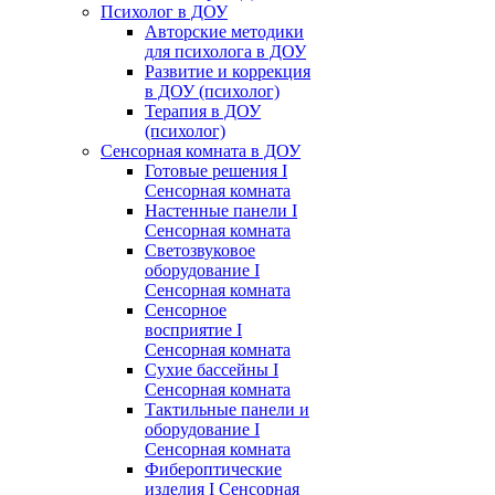
Психолог в ДОУ
Авторские методики
для психолога в ДОУ
Развитие и коррекция
в ДОУ (психолог)
Терапия в ДОУ
(психолог)
Сенсорная комната в ДОУ
Готовые решения I
Сенсорная комната
Настенные панели I
Сенсорная комната
Светозвуковое
оборудование I
Сенсорная комната
Сенсорное
восприятие I
Сенсорная комната
Сухие бассейны I
Сенсорная комната
Тактильные панели и
оборудование I
Сенсорная комната
Фибероптические
изделия I Сенсорная