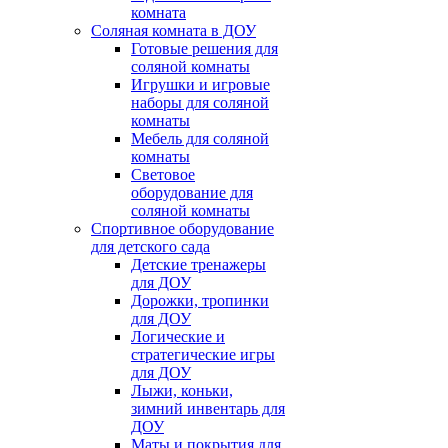
комната
Соляная комната в ДОУ
Готовые решения для
соляной комнаты
Игрушки и игровые
наборы для соляной
комнаты
Мебель для соляной
комнаты
Световое
оборудование для
соляной комнаты
Спортивное оборудование
для детского сада
Детские тренажеры
для ДОУ
Дорожки, тропинки
для ДОУ
Логические и
стратегические игры
для ДОУ
Лыжи, коньки,
зимний инвентарь для
ДОУ
Маты и покрытия для