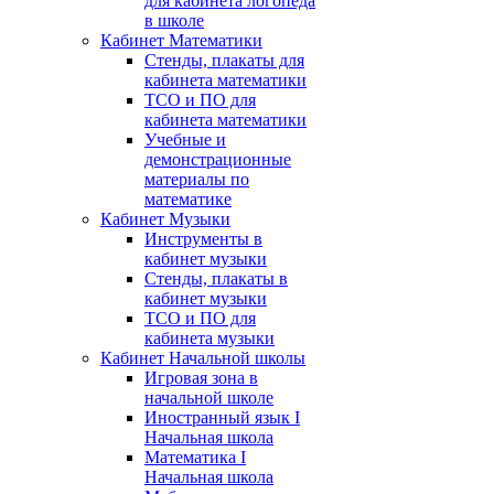
для кабинета логопеда
в школе
Кабинет Математики
Стенды, плакаты для
кабинета математики
ТСО и ПО для
кабинета математики
Учебные и
демонстрационные
материалы по
математике
Кабинет Музыки
Инструменты в
кабинет музыки
Стенды, плакаты в
кабинет музыки
ТСО и ПО для
кабинета музыки
Кабинет Начальной школы
Игровая зона в
начальной школе
Иностранный язык I
Начальная школа
Математика I
Начальная школа