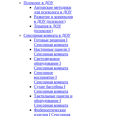
Психолог в ДОУ
Авторские методики
для психолога в ДОУ
Развитие и коррекция
в ДОУ (психолог)
Терапия в ДОУ
(психолог)
Сенсорная комната в ДОУ
Готовые решения I
Сенсорная комната
Настенные панели I
Сенсорная комната
Светозвуковое
оборудование I
Сенсорная комната
Сенсорное
восприятие I
Сенсорная комната
Сухие бассейны I
Сенсорная комната
Тактильные панели и
оборудование I
Сенсорная комната
Фибероптические
изделия I Сенсорная