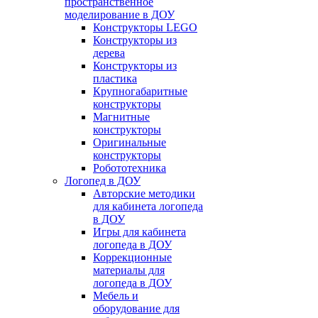
пространственное
моделирование в ДОУ
Конструкторы LEGO
Конструкторы из
дерева
Конструкторы из
пластика
Крупногабаритные
конструкторы
Магнитные
конструкторы
Оригинальные
конструкторы
Робототехника
Логопед в ДОУ
Авторские методики
для кабинета логопеда
в ДОУ
Игры для кабинета
логопеда в ДОУ
Коррекционные
материалы для
логопеда в ДОУ
Мебель и
оборудование для