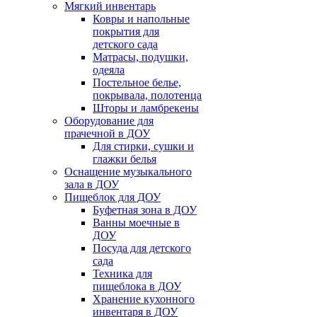
Мягкий инвентарь
Ковры и напольные
покрытия для
детского сада
Матрасы, подушки,
одеяла
Постельное белье,
покрывала, полотенца
Шторы и ламбрекены
Оборудование для
прачечной в ДОУ
Для стирки, сушки и
глажки белья
Оснащение музыкального
зала в ДОУ
Пищеблок для ДОУ
Буфетная зона в ДОУ
Ванны моечные в
ДОУ
Посуда для детского
сада
Техника для
пищеблока в ДОУ
Хранение кухонного
инвентаря в ДОУ