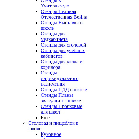
Стенды в
Учительскую
Стенды Великая
Отечественная Война
Стенды Выставка в
школе
Стенды для
медкабинета
Стенды для столовой
Стенды для учебных
кабинетов
Стенды для холла и
коридора
Стенды
индивидуального
назначения
Стенды ПДД в школе
Стенды Планы
эвакуации в школе
Стенды Пробковые
для школ
Ещё
Столовая и пищеблок в
школе
Кухонное