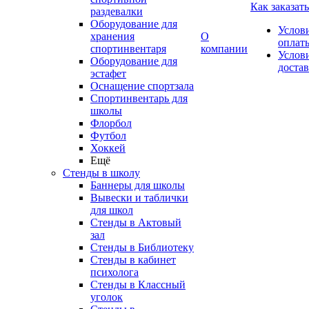
Как заказать
раздевалки
Оборудование для
Услов
хранения
О
оплат
спортинвентаря
компании
Услов
Оборудование для
доста
эстафет
Оснащение спортзала
Спортинвентарь для
школы
Флорбол
Футбол
Хоккей
Ещё
Стенды в школу
Баннеры для школы
Вывески и таблички
для школ
Стенды в Актовый
зал
Стенды в Библиотеку
Стенды в кабинет
психолога
Стенды в Классный
уголок