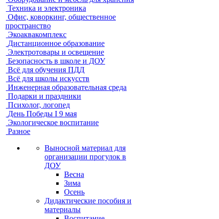
Техника и электроника
Офис, коворкинг, общественное
пространство
Экоаквакомплекс
Дистанционное образование
Электротовары и освещение
Безопасность в школе и ДОУ
Всё для обучения ПДД
Всё для школы искусств
Инженерная образовательная среда
Подарки и праздники
Психолог, логопед
День Победы I 9 мая
Экологическое воспитание
Разное
Выносной материал для
организации прогулок в
ДОУ
Весна
Зима
Осень
Дидактические пособия и
материалы
Воспитание