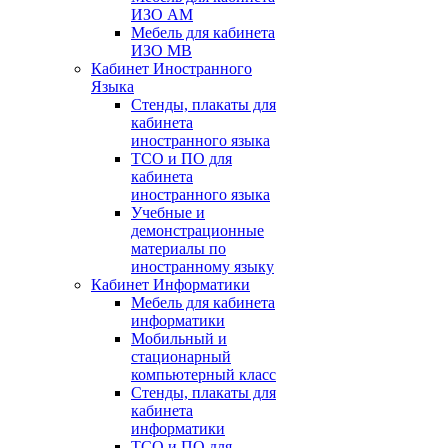
ИЗО АМ
Мебель для кабинета
ИЗО МВ
Кабинет Иностранного
Языка
Стенды, плакаты для
кабинета
иностранного языка
ТСО и ПО для
кабинета
иностранного языка
Учебные и
демонстрационные
материалы по
иностранному языку
Кабинет Информатики
Мебель для кабинета
информатики
Мобильный и
стационарный
компьютерный класс
Стенды, плакаты для
кабинета
информатики
ТСО и ПО для