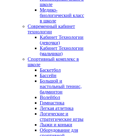
школе
Медико-
биологический класс
в школе
Современный кабинет
технологии
Кабинет Технологии
(девочки)
Кабинет Технологии
(мальчики)
Спортивный комплекс в
школе
Баскетбол
Бассейн
Большой и
настольный теннис,
бадминтон
Волейбол
Гимнастика
Легкая атлетика
Логические и
стратегические игры
Лыжи и коньки
Оборудование для
спортивной