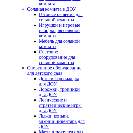
комната
Соляная комната в ДОУ
Готовые решения для
соляной комнаты
Игрушки и игровые
наборы для соляной
комнаты
Мебель для соляной
комнаты
Световое
оборудование для
соляной комнаты
Спортивное оборудование
для детского сада
Детские тренажеры
для ДОУ
Дорожки, тропинки
для ДОУ
Логические и
стратегические игры
для ДОУ
Лыжи, коньки,
зимний инвентарь для
ДОУ
Маты и покрытия для