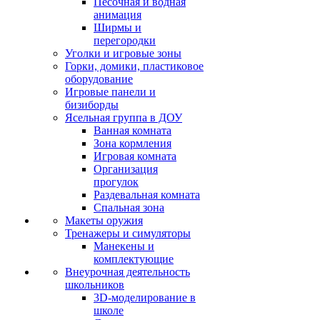
Песочная и водная
анимация
Ширмы и
перегородки
Уголки и игровые зоны
Горки, домики, пластиковое
оборудование
Игровые панели и
бизиборды
Ясельная группа в ДОУ
Ванная комната
Зона кормления
Игровая комната
Организация
прогулок
Раздевальная комната
Спальная зона
Макеты оружия
Тренажеры и симуляторы
Манекены и
комплектующие
Внеурочная деятельность
школьников
3D-моделирование в
школе