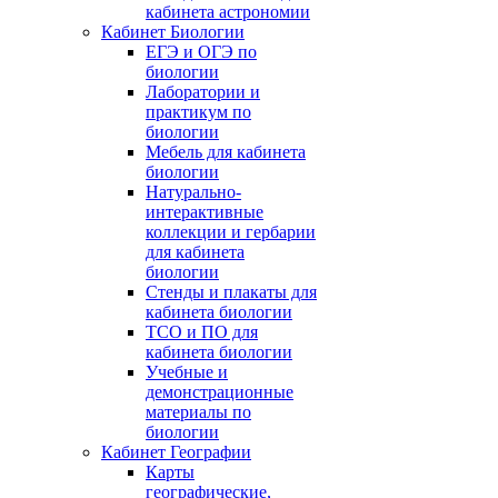
кабинета астрономии
Кабинет Биологии
ЕГЭ и ОГЭ по
биологии
Лаборатории и
практикум по
биологии
Мебель для кабинета
биологии
Натурально-
интерактивные
коллекции и гербарии
для кабинета
биологии
Стенды и плакаты для
кабинета биологии
ТСО и ПО для
кабинета биологии
Учебные и
демонстрационные
материалы по
биологии
Кабинет Географии
Карты
географические,