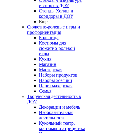
Стенды Физкультура
и спорт в ДОУ
Стенды Холлы и
коридоры в ДОУ
Ещё
Сюжетно-ролевые игры и
профориентация
Больница
Костюмы для
сюжетно-ролевой
игры
Кухня
Магазин
Мастерская
Наборы продуктов
Наборы хозяйки
Парикмахерская
Семья
Творческая деятельность в
ДОУ
Декорации и мебель
Изобразительная
деятельность
Кукольный театр,
костюмы и атрибутика