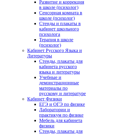
Развитие и коррекция
в школе (психолог)
Сенсорная комната в
школе (психолог)
Стенды и плакаты в
кабинет школьного
психолога
Терапия в школе
(психолог)
Кабинет Русского Языка и
Литературы
Стенды, плакаты для
кабинета русского
языка и литературы
Учебные и
демонстрационные
материалы по
русскому и литературе
Кабинет Физики
ЕГЭ и ОГЭ по физике
Лаборатории и
практикум по физике
Мебель для кабинета
физики
Стенды, плакаты для