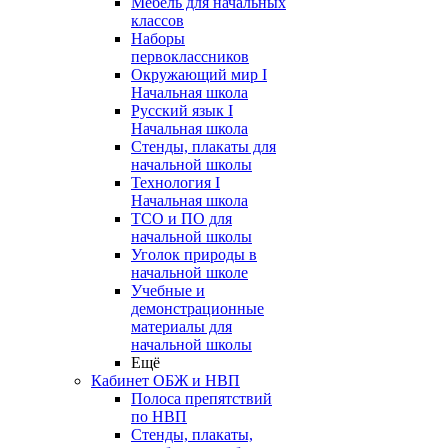
Мебель для начальных
классов
Наборы
первоклассников
Окружающий мир I
Начальная школа
Русский язык I
Начальная школа
Стенды, плакаты для
начальной школы
Технология I
Начальная школа
ТСО и ПО для
начальной школы
Уголок природы в
начальной школе
Учебные и
демонстрационные
материалы для
начальной школы
Ещё
Кабинет ОБЖ и НВП
Полоса препятствий
по НВП
Стенды, плакаты,