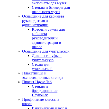
экспонаты для музея
Стенды и баннеры для
школьного музея
Оснащение для кабинета
руководителя и
администрации
Кресла и стулья для
кабинета
руководителя и
администрации в
школе
Оснащение для учительской
Диваны и пуфы в
учительскую
Столы для
учительской
Плакатницы и
экспозиционные стенды
Проект НаукоЛаб
Стенды и
брендирование
НаукоЛаб
Профильные классы в
школе
Инженерный класс в