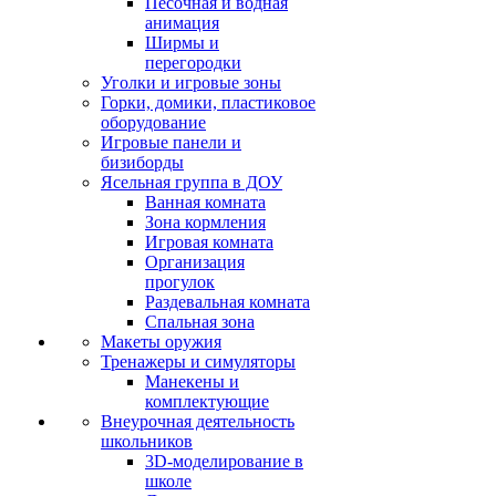
Песочная и водная
анимация
Ширмы и
перегородки
Уголки и игровые зоны
Горки, домики, пластиковое
оборудование
Игровые панели и
бизиборды
Ясельная группа в ДОУ
Ванная комната
Зона кормления
Игровая комната
Организация
прогулок
Раздевальная комната
Спальная зона
Макеты оружия
Тренажеры и симуляторы
Манекены и
комплектующие
Внеурочная деятельность
школьников
3D-моделирование в
школе