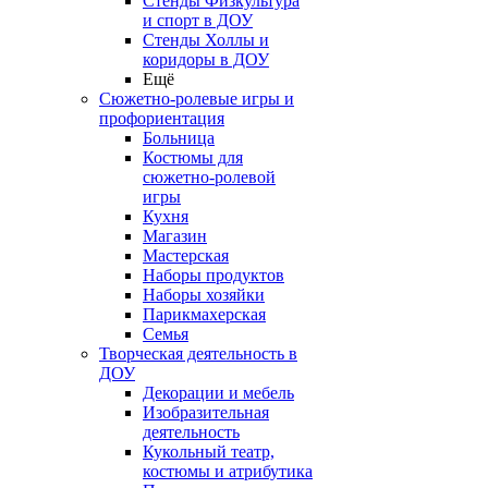
Стенды Физкультура
и спорт в ДОУ
Стенды Холлы и
коридоры в ДОУ
Ещё
Сюжетно-ролевые игры и
профориентация
Больница
Костюмы для
сюжетно-ролевой
игры
Кухня
Магазин
Мастерская
Наборы продуктов
Наборы хозяйки
Парикмахерская
Семья
Творческая деятельность в
ДОУ
Декорации и мебель
Изобразительная
деятельность
Кукольный театр,
костюмы и атрибутика