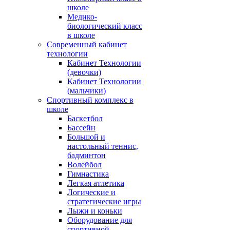
школе
Медико-
биологический класс
в школе
Современный кабинет
технологии
Кабинет Технологии
(девочки)
Кабинет Технологии
(мальчики)
Спортивный комплекс в
школе
Баскетбол
Бассейн
Большой и
настольный теннис,
бадминтон
Волейбол
Гимнастика
Легкая атлетика
Логические и
стратегические игры
Лыжи и коньки
Оборудование для
спортивной