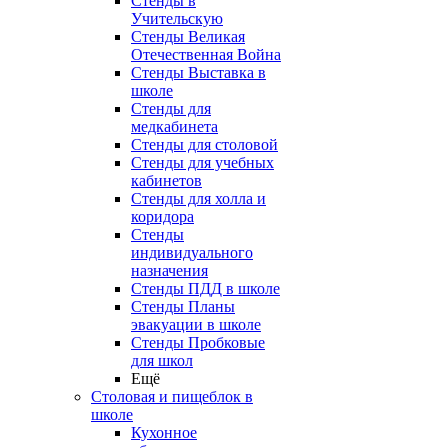
Стенды в
Учительскую
Стенды Великая
Отечественная Война
Стенды Выставка в
школе
Стенды для
медкабинета
Стенды для столовой
Стенды для учебных
кабинетов
Стенды для холла и
коридора
Стенды
индивидуального
назначения
Стенды ПДД в школе
Стенды Планы
эвакуации в школе
Стенды Пробковые
для школ
Ещё
Столовая и пищеблок в
школе
Кухонное