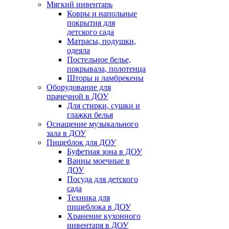
Мягкий инвентарь
Ковры и напольные
покрытия для
детского сада
Матрасы, подушки,
одеяла
Постельное белье,
покрывала, полотенца
Шторы и ламбрекены
Оборудование для
прачечной в ДОУ
Для стирки, сушки и
глажки белья
Оснащение музыкального
зала в ДОУ
Пищеблок для ДОУ
Буфетная зона в ДОУ
Ванны моечные в
ДОУ
Посуда для детского
сада
Техника для
пищеблока в ДОУ
Хранение кухонного
инвентаря в ДОУ