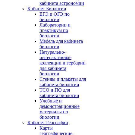
кабинета астрономии
Кабинет Биологии
ЕГЭ и ОГЭ по
биологии
Лаборатории и
практикум по
биологии
Мебель для кабинета
биологии
Натурально-
интерактивные
коллекции и гербарии
для кабинета
биологии
Стенды и плакаты для
кабинета биологии
ТСО и ПО для
кабинета биологии
Учебные и
демонстрационные
материалы по
биологии
Кабинет Географии
Карты
географические,