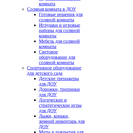
комната
Соляная комната в ДОУ
Готовые решения для
соляной комнаты
Игрушки и игровые
наборы для соляной
комнаты
Мебель для соляной
комнаты
Световое
оборудование для
соляной комнаты
Спортивное оборудование
для детского сада
Детские тренажеры
для ДОУ
Дорожки, тропинки
для ДОУ
Логические и
стратегические игры
для ДОУ
Лыжи, коньки,
зимний инвентарь для
ДОУ
Маты и покрытия для