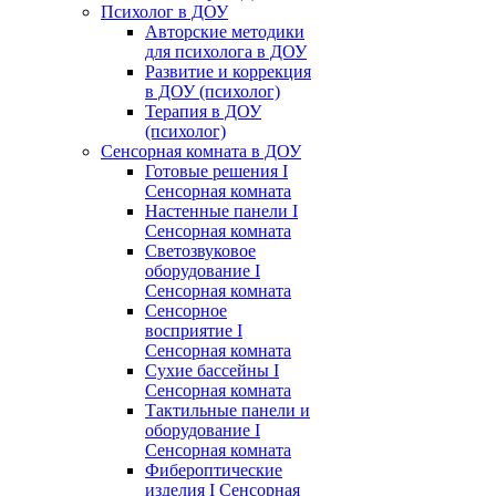
Психолог в ДОУ
Авторские методики
для психолога в ДОУ
Развитие и коррекция
в ДОУ (психолог)
Терапия в ДОУ
(психолог)
Сенсорная комната в ДОУ
Готовые решения I
Сенсорная комната
Настенные панели I
Сенсорная комната
Светозвуковое
оборудование I
Сенсорная комната
Сенсорное
восприятие I
Сенсорная комната
Сухие бассейны I
Сенсорная комната
Тактильные панели и
оборудование I
Сенсорная комната
Фибероптические
изделия I Сенсорная