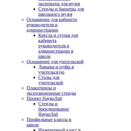
экспонаты для музея
Стенды и баннеры для
школьного музея
Оснащение для кабинета
руководителя и
администрации
Кресла и стулья для
кабинета
руководителя и
администрации в
школе
Оснащение для учительской
Диваны и пуфы в
учительскую
Столы для
учительской
Плакатницы и
экспозиционные стенды
Проект НаукоЛаб
Стенды и
брендирование
НаукоЛаб
Профильные классы в
школе
Инженерный класс в