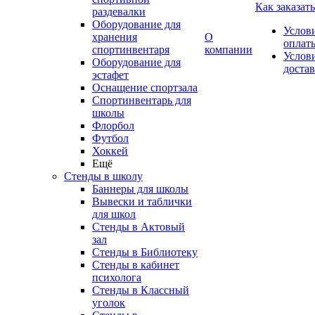
Как заказать
раздевалки
Оборудование для
Услов
хранения
О
оплат
спортинвентаря
компании
Услов
Оборудование для
доста
эстафет
Оснащение спортзала
Спортинвентарь для
школы
Флорбол
Футбол
Хоккей
Ещё
Стенды в школу
Баннеры для школы
Вывески и таблички
для школ
Стенды в Актовый
зал
Стенды в Библиотеку
Стенды в кабинет
психолога
Стенды в Классный
уголок