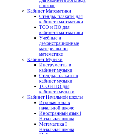
для кабинета логопеда
в школе
Кабинет Математики
Стенды, плакаты для
кабинета математики
ТСО и ПО для
кабинета математики
Учебные и
демонстрационные
материалы по
математике
Кабинет Музыки
Инструменты в
кабинет музыки
Стенды, плакаты в
кабинет музыки
ТСО и ПО для
кабинета музыки
Кабинет Начальной школы
Игровая зона в
начальной школе
Иностранный язык I
Начальная школа
Математика I
Начальная школа