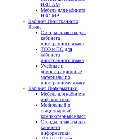
ИЗО АМ
Мебель для кабинета
ИЗО МВ
Кабинет Иностранного
Языка
Стенды, плакаты для
кабинета
иностранного языка
ТСО и ПО для
кабинета
иностранного языка
Учебные и
демонстрационные
материалы по
иностранному языку
Кабинет Информатики
Мебель для кабинета
информатики
Мобильный и
стационарный
компьютерный класс
Стенды, плакаты для
кабинета
информатики
ТСО и ПО для