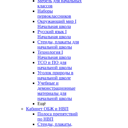
Мебель для начальных
классов
Наборы
первоклассников
Окружающий мир I
Начальная школа
Русский язык I
Начальная школа
Стенды, плакаты для
начальной школы
Технология I
Начальная школа
ТСО и ПО для
начальной школы
Уголок природы в
начальной школе
Учебные и
демонстрационные
материалы для
начальной школы
Ещё
Кабинет ОБЖ и НВП
Полоса препятствий
по НВП
Стенды, плакаты,