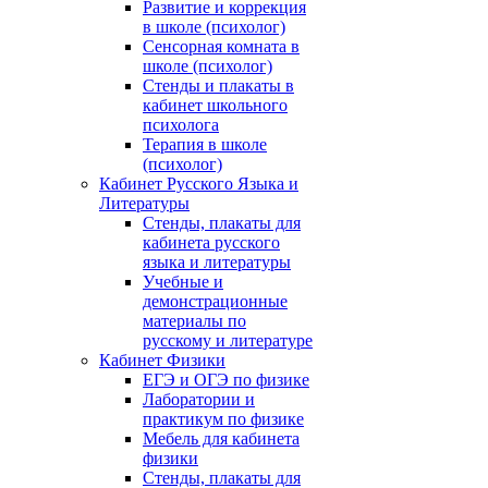
Развитие и коррекция
в школе (психолог)
Сенсорная комната в
школе (психолог)
Стенды и плакаты в
кабинет школьного
психолога
Терапия в школе
(психолог)
Кабинет Русского Языка и
Литературы
Стенды, плакаты для
кабинета русского
языка и литературы
Учебные и
демонстрационные
материалы по
русскому и литературе
Кабинет Физики
ЕГЭ и ОГЭ по физике
Лаборатории и
практикум по физике
Мебель для кабинета
физики
Стенды, плакаты для