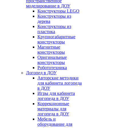
пространственное
моделирование в ДОУ
Конструкторы LEGO
Конструкторы из
дерева
Конструкторы из
пластика
Крупногабаритные
конструкторы
Магнитные
конструкторы
Оригинальные
конструкторы
Робототехника
Логопед в ДОУ
Авторские методики
для кабинета логопеда
в ДОУ
Игры для кабинета
логопеда в ДОУ
Коррекционные
материалы для
логопеда в ДОУ
Мебель и
оборудование для