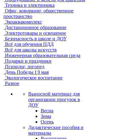
Техника и электроника
Офис, коворкинг, общественное
пространство
Экоаквакомплекс
Дистанционное образование
Электротовары и освещение
Безопасность в школе и ДОУ
Всё для обучения ПДД
Всё для школы искусств
Инженерная образовательная среда
Подарки и праздники
Психолог, логопед
День Победы I 9 мая
Экологическое воспитание
Разное
Выносной материал для
организации прогулок в
ДОУ
Весна
Зима
Осень
Дидактические пособия и
материалы
Воспитание