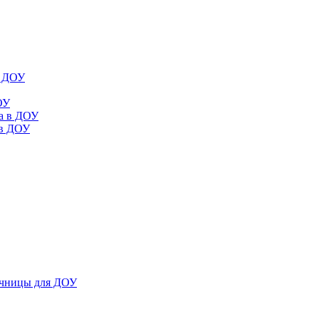
в ДОУ
ОУ
да в ДОУ
 в ДОУ
ечницы для ДОУ