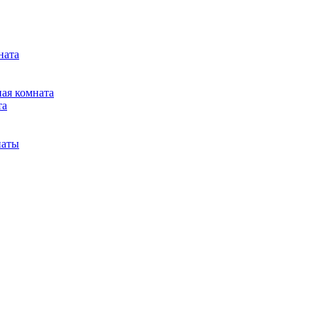
ната
ная комната
та
наты