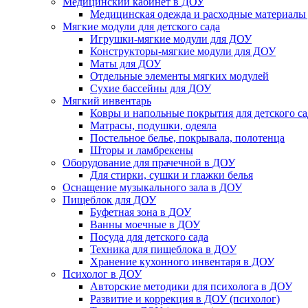
Медицинский кабинет в ДОУ
Медицинская одежда и расходные материалы
Мягкие модули для детского сада
Игрушки-мягкие модули для ДОУ
Конструкторы-мягкие модули для ДОУ
Маты для ДОУ
Отдельные элементы мягких модулей
Сухие бассейны для ДОУ
Мягкий инвентарь
Ковры и напольные покрытия для детского са
Матрасы, подушки, одеяла
Постельное белье, покрывала, полотенца
Шторы и ламбрекены
Оборудование для прачечной в ДОУ
Для стирки, сушки и глажки белья
Оснащение музыкального зала в ДОУ
Пищеблок для ДОУ
Буфетная зона в ДОУ
Ванны моечные в ДОУ
Посуда для детского сада
Техника для пищеблока в ДОУ
Хранение кухонного инвентаря в ДОУ
Психолог в ДОУ
Авторские методики для психолога в ДОУ
Развитие и коррекция в ДОУ (психолог)