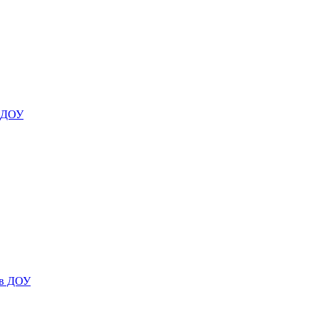
я ДОУ
 в ДОУ