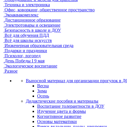
Техника и электроника
Офис, коворкинг, общественное пространство
Экоаквакомплекс
Дистанционное образование
Электротовары и освещение
Безопасность в школе и ДОУ
Всё для обучения ПДД
Всё для школы искусств
Инженерная образовательная среда
Подарки и праздники
Психолог, логопед
День Победы I 9 мая
Экологическое воспитание
Разное
Выносной материал для организации прогулок в 
Весна
Зима
Осень
Дидактические пособия и материалы
Воспитание толерантности в ДОУ
Изучение цвета и формы
Когнитивное развитие
Основы математики
Рамки-вкладыши, пазлы, шнуровки