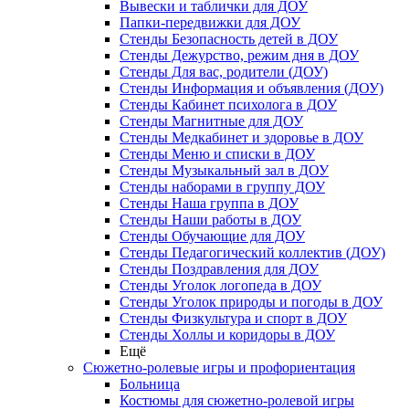
Вывески и таблички для ДОУ
Папки-передвижки для ДОУ
Стенды Безопасность детей в ДОУ
Стенды Дежурство, режим дня в ДОУ
Стенды Для вас, родители (ДОУ)
Стенды Информация и объявления (ДОУ)
Стенды Кабинет психолога в ДОУ
Стенды Магнитные для ДОУ
Стенды Медкабинет и здоровье в ДОУ
Стенды Меню и списки в ДОУ
Стенды Музыкальный зал в ДОУ
Стенды наборами в группу ДОУ
Стенды Наша группа в ДОУ
Стенды Наши работы в ДОУ
Стенды Обучающие для ДОУ
Стенды Педагогический коллектив (ДОУ)
Стенды Поздравления для ДОУ
Стенды Уголок логопеда в ДОУ
Стенды Уголок природы и погоды в ДОУ
Стенды Физкультура и спорт в ДОУ
Стенды Холлы и коридоры в ДОУ
Ещё
Сюжетно-ролевые игры и профориентация
Больница
Костюмы для сюжетно-ролевой игры