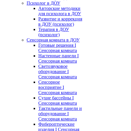
Психолог в ДОУ
Авторские методики
для психолога в ДОУ
Развитие и коррекция
в ДОУ (психолог)
Терапия в ДОУ
(психолог)
Сенсорная комната в ДОУ
Готовые решения I
Сенсорная комната
Настенные панели I
Сенсорная комната
Светозвуковое
оборудование I
Сенсорная комната
Сенсорное
восприятие I
Сенсорная комната
Сухие бассейны I
Сенсорная комната
Тактильные панели и
оборудование I
Сенсорная комната
Фибероптические
изделия I Сенсорная