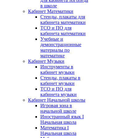
для кабинета логопеда
в школе
Кабинет Математики
Стенды, плакаты для
кабинета математики
ТСО и ПО для
кабинета математики
Учебные и
демонстрационные
материалы по
математике
Кабинет Музыки
Инструменты в
кабинет музыки
Стенды, плакаты в
кабинет музыки
ТСО и ПО для
кабинета музыки
Кабинет Начальной школы
Игровая зона в
начальной школе
Иностранный язык I
Начальная школа
Математика I
Начальная школа