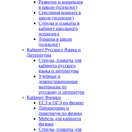
Развитие и коррекция
в школе (психолог)
Сенсорная комната в
школе (психолог)
Стенды и плакаты в
кабинет школьного
психолога
Терапия в школе
(психолог)
Кабинет Русского Языка и
Литературы
Стенды, плакаты для
кабинета русского
языка и литературы
Учебные и
демонстрационные
материалы по
русскому и литературе
Кабинет Физики
ЕГЭ и ОГЭ по физике
Лаборатории и
практикум по физике
Мебель для кабинета
физики
Стенды, плакаты для