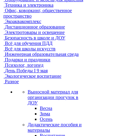
Техника и электроника
Офис, коворкинг, общественное
пространство
Экоаквакомплекс
Дистанционное образование
Электротовары и освещение
Безопасность в школе и ДОУ
Всё для обучения ПДД
Всё для школы искусств
Инженерная образовательная среда
Подарки и праздники
Психолог, логопед
День Победы I 9 мая
Экологическое воспитание
Разное
Выносной материал для
организации прогулок в
ДОУ
Весна
Зима
Осень
Дидактические пособия и
материалы
Воспитание