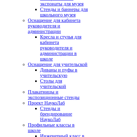
экспонаты для музея
Стенды и баннеры для
школьного музея
Оснащение для кабинета
руководителя и
администрации
Кресла и стулья для
кабинета
руководителя и
администрации в
школе
Оснащение для учительской
Диваны и пуфы в
учительскую
Столы для
учительской
Плакатницы и
экспозиционные стенды
Проект НаукоЛаб
Стенды и
брендирование
НаукоЛаб
Профильные классы в
школе
Инженерный класс в