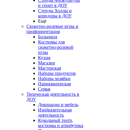
Стенды Физкультура
и спорт в ДОУ
Стенды Холлы и
коридоры в ДОУ
Ещё
Сюжетно-ролевые игры и
профориентация
Больница
Костюмы для
сюжетно-ролевой
игры
Кухня
Магазин
Мастерская
Наборы продуктов
Наборы хозяйки
Парикмахерская
Семья
Творческая деятельность в
ДОУ
Декорации и мебель
Изобразительная
деятельность
Кукольный театр,
костюмы и атрибутика