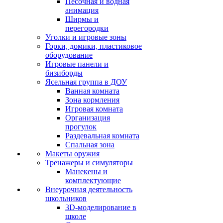
Песочная и водная
анимация
Ширмы и
перегородки
Уголки и игровые зоны
Горки, домики, пластиковое
оборудование
Игровые панели и
бизиборды
Ясельная группа в ДОУ
Ванная комната
Зона кормления
Игровая комната
Организация
прогулок
Раздевальная комната
Спальная зона
Макеты оружия
Тренажеры и симуляторы
Манекены и
комплектующие
Внеурочная деятельность
школьников
3D-моделирование в
школе