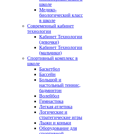
школе
Медико-
биологический класс
в школе
Современный кабинет
технологии
Кабинет Технологии
(девочки)
Кабинет Технологии
(мальчики)
Спортивный комплекс в
школе
Баскетбол
Бассейн
Большой и
настольный теннис,
бадминтон
Волейбол
Гимнастика
Легкая атлетика
Логические и
стратегические игры
Лыжи и коньки
Оборудование для
спортивной