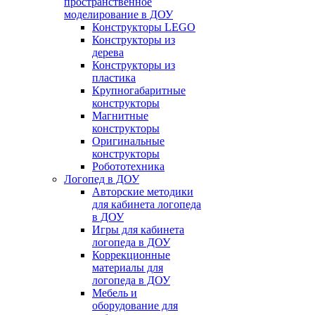
пространственное
моделирование в ДОУ
Конструкторы LEGO
Конструкторы из
дерева
Конструкторы из
пластика
Крупногабаритные
конструкторы
Магнитные
конструкторы
Оригинальные
конструкторы
Робототехника
Логопед в ДОУ
Авторские методики
для кабинета логопеда
в ДОУ
Игры для кабинета
логопеда в ДОУ
Коррекционные
материалы для
логопеда в ДОУ
Мебель и
оборудование для