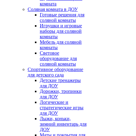
комната
Соляная комната в ДОУ
Готовые решения для
соляной комнаты
Игрушки и игровые
наборы для соляной
комнаты
Мебель для соляной
комнаты
Световое
оборудование для
соляной комнаты
Спортивное оборудование
для детского сада
Детские тренажеры
для ДОУ
Дорожки, тропинки
для ДОУ
Логические и
стратегические игры
для ДОУ
Лыжи, коньки,
зимний инвентарь для
ДОУ
Маты и покрытия для