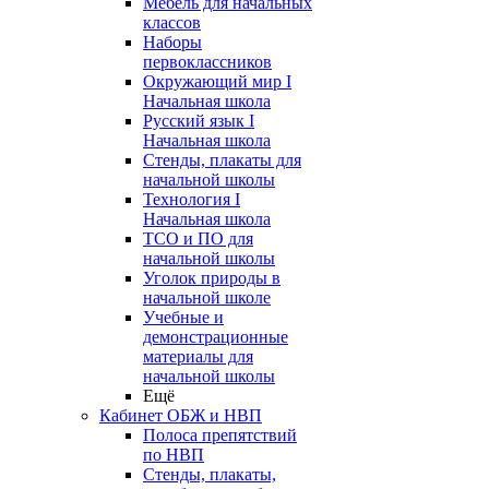
Мебель для начальных
классов
Наборы
первоклассников
Окружающий мир I
Начальная школа
Русский язык I
Начальная школа
Стенды, плакаты для
начальной школы
Технология I
Начальная школа
ТСО и ПО для
начальной школы
Уголок природы в
начальной школе
Учебные и
демонстрационные
материалы для
начальной школы
Ещё
Кабинет ОБЖ и НВП
Полоса препятствий
по НВП
Стенды, плакаты,