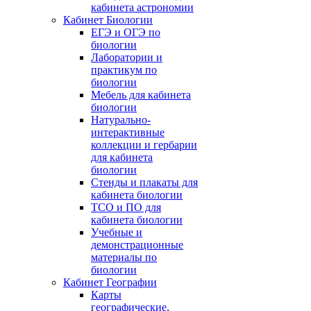
кабинета астрономии
Кабинет Биологии
ЕГЭ и ОГЭ по
биологии
Лаборатории и
практикум по
биологии
Мебель для кабинета
биологии
Натурально-
интерактивные
коллекции и гербарии
для кабинета
биологии
Стенды и плакаты для
кабинета биологии
ТСО и ПО для
кабинета биологии
Учебные и
демонстрационные
материалы по
биологии
Кабинет Географии
Карты
географические,