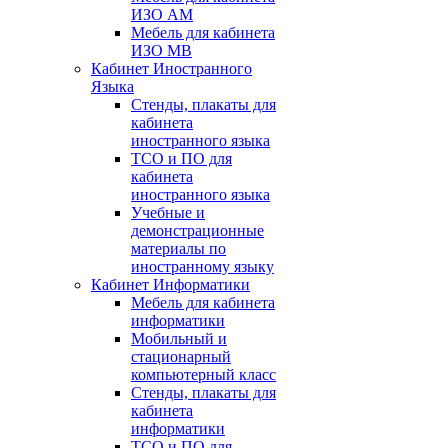
ИЗО АМ
Мебель для кабинета
ИЗО МВ
Кабинет Иностранного
Языка
Стенды, плакаты для
кабинета
иностранного языка
ТСО и ПО для
кабинета
иностранного языка
Учебные и
демонстрационные
материалы по
иностранному языку
Кабинет Информатики
Мебель для кабинета
информатики
Мобильный и
стационарный
компьютерный класс
Стенды, плакаты для
кабинета
информатики
ТСО и ПО для