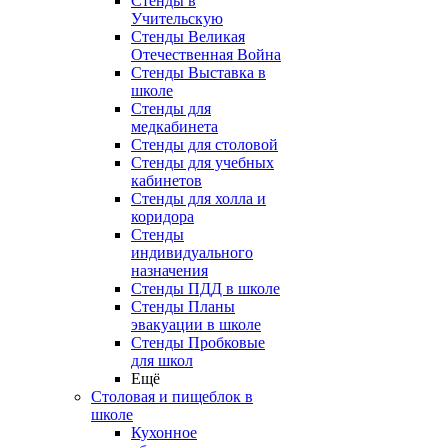
Стенды в
Учительскую
Стенды Великая
Отечественная Война
Стенды Выставка в
школе
Стенды для
медкабинета
Стенды для столовой
Стенды для учебных
кабинетов
Стенды для холла и
коридора
Стенды
индивидуального
назначения
Стенды ПДД в школе
Стенды Планы
эвакуации в школе
Стенды Пробковые
для школ
Ещё
Столовая и пищеблок в
школе
Кухонное