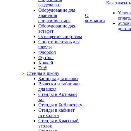
Как заказать
раздевалки
Оборудование для
Услов
хранения
О
оплат
спортинвентаря
компании
Услов
Оборудование для
доста
эстафет
Оснащение спортзала
Спортинвентарь для
школы
Флорбол
Футбол
Хоккей
Ещё
Стенды в школу
Баннеры для школы
Вывески и таблички
для школ
Стенды в Актовый
зал
Стенды в Библиотеку
Стенды в кабинет
психолога
Стенды в Классный
уголок