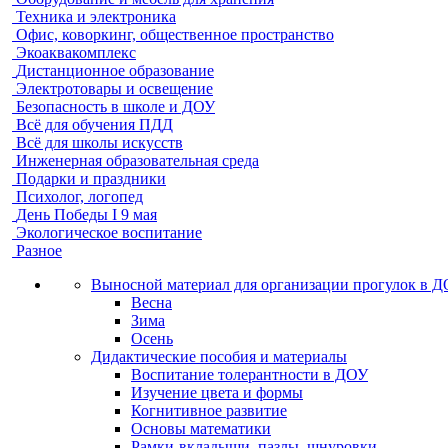
Техника и электроника
Офис, коворкинг, общественное пространство
Экоаквакомплекс
Дистанционное образование
Электротовары и освещение
Безопасность в школе и ДОУ
Всё для обучения ПДД
Всё для школы искусств
Инженерная образовательная среда
Подарки и праздники
Психолог, логопед
День Победы I 9 мая
Экологическое воспитание
Разное
Выносной материал для организации прогулок в 
Весна
Зима
Осень
Дидактические пособия и материалы
Воспитание толерантности в ДОУ
Изучение цвета и формы
Когнитивное развитие
Основы математики
Рамки-вкладыши, пазлы, шнуровки