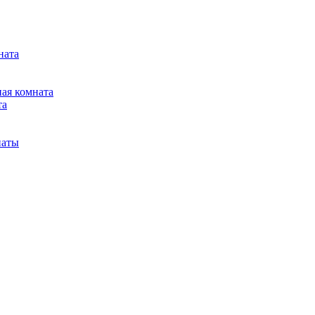
ната
ная комната
та
наты