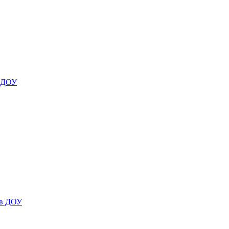
я ДОУ
 в ДОУ