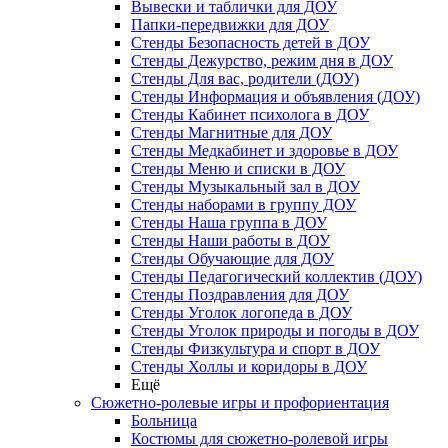
Вывески и таблички для ДОУ
Папки-передвижки для ДОУ
Стенды Безопасность детей в ДОУ
Стенды Дежурство, режим дня в ДОУ
Стенды Для вас, родители (ДОУ)
Стенды Информация и объявления (ДОУ)
Стенды Кабинет психолога в ДОУ
Стенды Магнитные для ДОУ
Стенды Медкабинет и здоровье в ДОУ
Стенды Меню и списки в ДОУ
Стенды Музыкальный зал в ДОУ
Стенды наборами в группу ДОУ
Стенды Наша группа в ДОУ
Стенды Наши работы в ДОУ
Стенды Обучающие для ДОУ
Стенды Педагогический коллектив (ДОУ)
Стенды Поздравления для ДОУ
Стенды Уголок логопеда в ДОУ
Стенды Уголок природы и погоды в ДОУ
Стенды Физкультура и спорт в ДОУ
Стенды Холлы и коридоры в ДОУ
Ещё
Сюжетно-ролевые игры и профориентация
Больница
Костюмы для сюжетно-ролевой игры