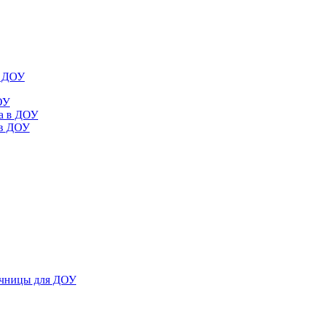
в ДОУ
ОУ
да в ДОУ
 в ДОУ
ечницы для ДОУ