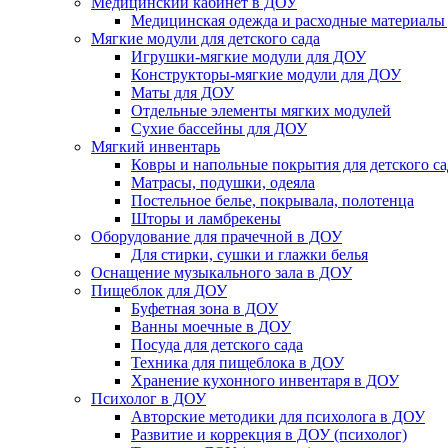
Медицинский кабинет в ДОУ
Медицинская одежда и расходные материалы
Мягкие модули для детского сада
Игрушки-мягкие модули для ДОУ
Конструкторы-мягкие модули для ДОУ
Маты для ДОУ
Отдельные элементы мягких модулей
Сухие бассейны для ДОУ
Мягкий инвентарь
Ковры и напольные покрытия для детского са
Матрасы, подушки, одеяла
Постельное белье, покрывала, полотенца
Шторы и ламбрекены
Оборудование для прачечной в ДОУ
Для стирки, сушки и глажки белья
Оснащение музыкального зала в ДОУ
Пищеблок для ДОУ
Буфетная зона в ДОУ
Ванны моечные в ДОУ
Посуда для детского сада
Техника для пищеблока в ДОУ
Хранение кухонного инвентаря в ДОУ
Психолог в ДОУ
Авторские методики для психолога в ДОУ
Развитие и коррекция в ДОУ (психолог)