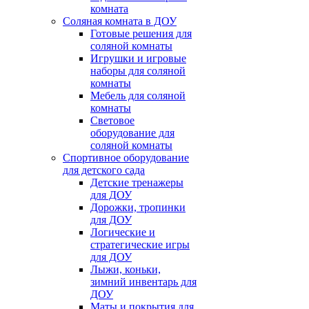
комната
Соляная комната в ДОУ
Готовые решения для
соляной комнаты
Игрушки и игровые
наборы для соляной
комнаты
Мебель для соляной
комнаты
Световое
оборудование для
соляной комнаты
Спортивное оборудование
для детского сада
Детские тренажеры
для ДОУ
Дорожки, тропинки
для ДОУ
Логические и
стратегические игры
для ДОУ
Лыжи, коньки,
зимний инвентарь для
ДОУ
Маты и покрытия для