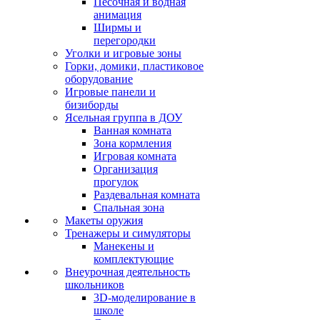
Песочная и водная
анимация
Ширмы и
перегородки
Уголки и игровые зоны
Горки, домики, пластиковое
оборудование
Игровые панели и
бизиборды
Ясельная группа в ДОУ
Ванная комната
Зона кормления
Игровая комната
Организация
прогулок
Раздевальная комната
Спальная зона
Макеты оружия
Тренажеры и симуляторы
Манекены и
комплектующие
Внеурочная деятельность
школьников
3D-моделирование в
школе