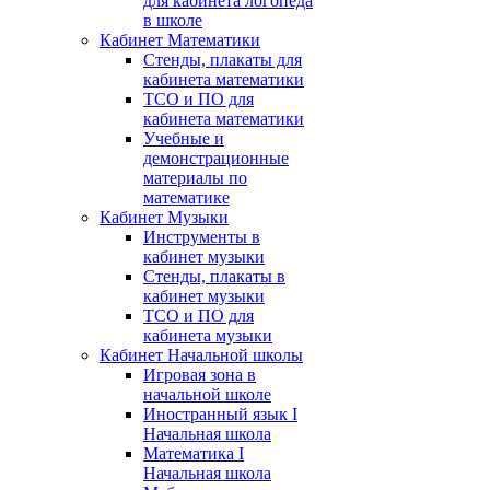
для кабинета логопеда
в школе
Кабинет Математики
Стенды, плакаты для
кабинета математики
ТСО и ПО для
кабинета математики
Учебные и
демонстрационные
материалы по
математике
Кабинет Музыки
Инструменты в
кабинет музыки
Стенды, плакаты в
кабинет музыки
ТСО и ПО для
кабинета музыки
Кабинет Начальной школы
Игровая зона в
начальной школе
Иностранный язык I
Начальная школа
Математика I
Начальная школа