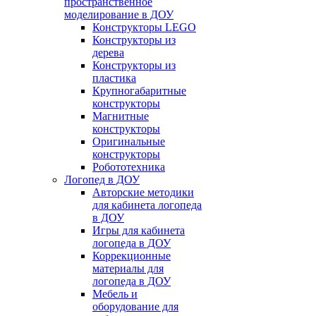
пространственное
моделирование в ДОУ
Конструкторы LEGO
Конструкторы из
дерева
Конструкторы из
пластика
Крупногабаритные
конструкторы
Магнитные
конструкторы
Оригинальные
конструкторы
Робототехника
Логопед в ДОУ
Авторские методики
для кабинета логопеда
в ДОУ
Игры для кабинета
логопеда в ДОУ
Коррекционные
материалы для
логопеда в ДОУ
Мебель и
оборудование для