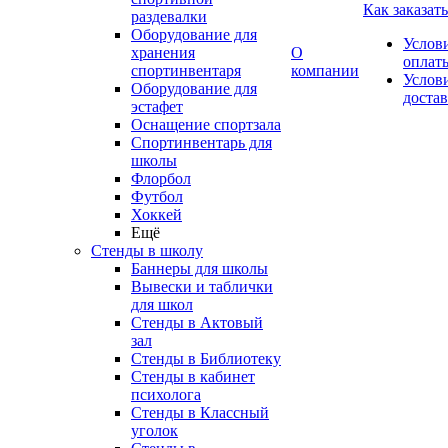
Как заказать
раздевалки
Оборудование для
Услов
хранения
О
оплат
спортинвентаря
компании
Услов
Оборудование для
доста
эстафет
Оснащение спортзала
Спортинвентарь для
школы
Флорбол
Футбол
Хоккей
Ещё
Стенды в школу
Баннеры для школы
Вывески и таблички
для школ
Стенды в Актовый
зал
Стенды в Библиотеку
Стенды в кабинет
психолога
Стенды в Классный
уголок