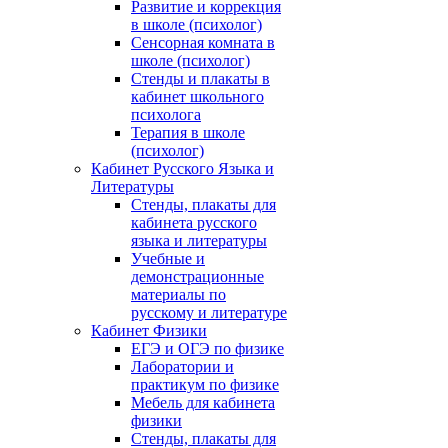
Развитие и коррекция
в школе (психолог)
Сенсорная комната в
школе (психолог)
Стенды и плакаты в
кабинет школьного
психолога
Терапия в школе
(психолог)
Кабинет Русского Языка и
Литературы
Стенды, плакаты для
кабинета русского
языка и литературы
Учебные и
демонстрационные
материалы по
русскому и литературе
Кабинет Физики
ЕГЭ и ОГЭ по физике
Лаборатории и
практикум по физике
Мебель для кабинета
физики
Стенды, плакаты для