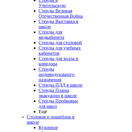
Стенды в
Учительскую
Стенды Великая
Отечественная Война
Стенды Выставка в
школе
Стенды для
медкабинета
Стенды для столовой
Стенды для учебных
кабинетов
Стенды для холла и
коридора
Стенды
индивидуального
назначения
Стенды ПДД в школе
Стенды Планы
эвакуации в школе
Стенды Пробковые
для школ
Ещё
Столовая и пищеблок в
школе
Кухонное