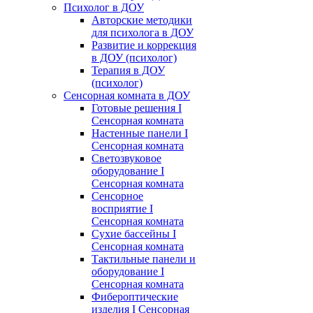
Психолог в ДОУ
Авторские методики
для психолога в ДОУ
Развитие и коррекция
в ДОУ (психолог)
Терапия в ДОУ
(психолог)
Сенсорная комната в ДОУ
Готовые решения I
Сенсорная комната
Настенные панели I
Сенсорная комната
Светозвуковое
оборудование I
Сенсорная комната
Сенсорное
восприятие I
Сенсорная комната
Сухие бассейны I
Сенсорная комната
Тактильные панели и
оборудование I
Сенсорная комната
Фибероптические
изделия I Сенсорная