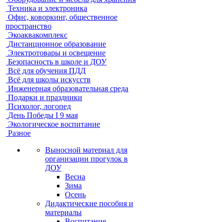
Техника и электроника
Офис, коворкинг, общественное
пространство
Экоаквакомплекс
Дистанционное образование
Электротовары и освещение
Безопасность в школе и ДОУ
Всё для обучения ПДД
Всё для школы искусств
Инженерная образовательная среда
Подарки и праздники
Психолог, логопед
День Победы I 9 мая
Экологическое воспитание
Разное
Выносной материал для
организации прогулок в
ДОУ
Весна
Зима
Осень
Дидактические пособия и
материалы
Воспитание