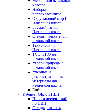
Мебель для начальных
классов
Наборы
первоклассников
Окружающий мир I
Начальная школа
Русский язык I
Начальная школа
Стенды, плакаты для
начальной школы
Технология I
Начальная школа
ТСО и ПО для
начальной школы
Уголок природы в
начальной школе
Учебные и
демонстрационные
материалы для
начальной школы
Ещё
Кабинет ОБЖ и НВП
Полоса препятствий
по НВП
Стенды, плакаты,