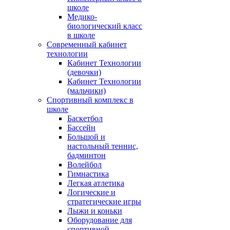
школе
Медико-
биологический класс
в школе
Современный кабинет
технологии
Кабинет Технологии
(девочки)
Кабинет Технологии
(мальчики)
Спортивный комплекс в
школе
Баскетбол
Бассейн
Большой и
настольный теннис,
бадминтон
Волейбол
Гимнастика
Легкая атлетика
Логические и
стратегические игры
Лыжи и коньки
Оборудование для
спортивной