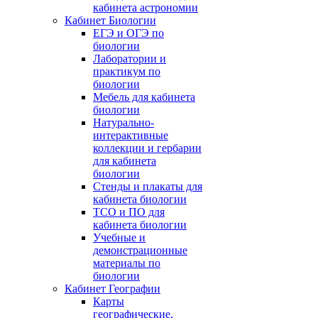
кабинета астрономии
Кабинет Биологии
ЕГЭ и ОГЭ по
биологии
Лаборатории и
практикум по
биологии
Мебель для кабинета
биологии
Натурально-
интерактивные
коллекции и гербарии
для кабинета
биологии
Стенды и плакаты для
кабинета биологии
ТСО и ПО для
кабинета биологии
Учебные и
демонстрационные
материалы по
биологии
Кабинет Географии
Карты
географические,