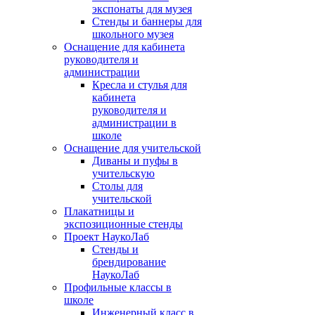
экспонаты для музея
Стенды и баннеры для
школьного музея
Оснащение для кабинета
руководителя и
администрации
Кресла и стулья для
кабинета
руководителя и
администрации в
школе
Оснащение для учительской
Диваны и пуфы в
учительскую
Столы для
учительской
Плакатницы и
экспозиционные стенды
Проект НаукоЛаб
Стенды и
брендирование
НаукоЛаб
Профильные классы в
школе
Инженерный класс в