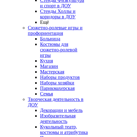
Стенды Физкультура
и спорт в ДОУ
Стенды Холлы и
коридоры в ДОУ
Ещё
Сюжетно-ролевые игры и
профориентация
Больница
Костюмы для
сюжетно-ролевой
игры
Кухня
Магазин
Мастерская
Наборы продуктов
Наборы хозяйки
Парикмахерская
Семья
Творческая деятельность в
ДОУ
Декорации и мебель
Изобразительная
деятельность
Кукольный театр,
костюмы и атрибутика