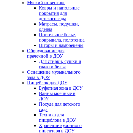
Мягкий инвентарь
Ковры и напольные
покрытия для
детского сада
Матрасы, подушки,
одеяла
Постельное белье,
покрывала, полотенца
Шторы и ламбрекены
Оборудование для
прачечной в ДОУ
Для стирки, сушки и
глажки белья
Оснащение музыкального
зала в ДОУ
Пищеблок для ДОУ
Буфетная зона в ДОУ
Ванны моечные в
ДОУ
Посуда для детского
сада
Техника для
пищеблока в ДОУ
Хранение кухонного
инвентаря в ДОУ