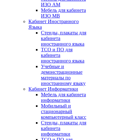
ИЗО АМ
Мебель для кабинета
ИЗО МВ
Кабинет Иностранного
Языка
Стенды, плакаты для
кабинета
иностранного языка
ТСО и ПО для
кабинета
иностранного языка
Учебные и
демонстрационные
материалы по
иностранному языку
Кабинет Информатики
Мебель для кабинета
информатики
Мобильный и
стационарный
компьютерный класс
Стенды, плакаты для
кабинета
информатики
ТСО и ПО для