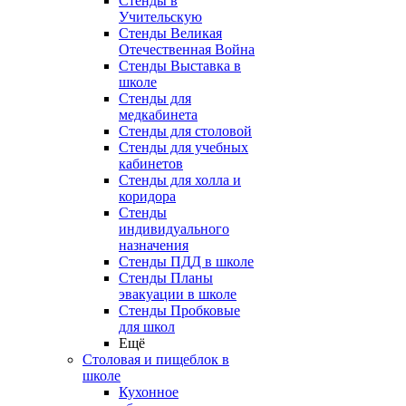
Стенды в
Учительскую
Стенды Великая
Отечественная Война
Стенды Выставка в
школе
Стенды для
медкабинета
Стенды для столовой
Стенды для учебных
кабинетов
Стенды для холла и
коридора
Стенды
индивидуального
назначения
Стенды ПДД в школе
Стенды Планы
эвакуации в школе
Стенды Пробковые
для школ
Ещё
Столовая и пищеблок в
школе
Кухонное