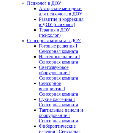
Психолог в ДОУ
Авторские методики
для психолога в ДОУ
Развитие и коррекция
в ДОУ (психолог)
Терапия в ДОУ
(психолог)
Сенсорная комната в ДОУ
Готовые решения I
Сенсорная комната
Настенные панели I
Сенсорная комната
Светозвуковое
оборудование I
Сенсорная комната
Сенсорное
восприятие I
Сенсорная комната
Сухие бассейны I
Сенсорная комната
Тактильные панели и
оборудование I
Сенсорная комната
Фибероптические
изделия I Сенсорная