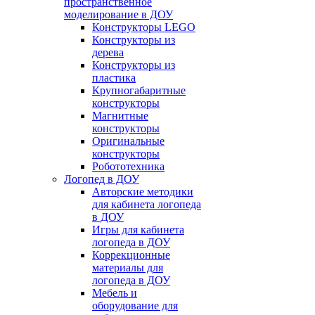
пространственное
моделирование в ДОУ
Конструкторы LEGO
Конструкторы из
дерева
Конструкторы из
пластика
Крупногабаритные
конструкторы
Магнитные
конструкторы
Оригинальные
конструкторы
Робототехника
Логопед в ДОУ
Авторские методики
для кабинета логопеда
в ДОУ
Игры для кабинета
логопеда в ДОУ
Коррекционные
материалы для
логопеда в ДОУ
Мебель и
оборудование для