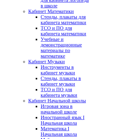
для кабинета логопеда
в школе
Кабинет Математики
Стенды, плакаты для
кабинета математики
ТСО и ПО для
кабинета математики
Учебные и
демонстрационные
материалы по
математике
Кабинет Музыки
Инструменты в
кабинет музыки
Стенды, плакаты в
кабинет музыки
ТСО и ПО для
кабинета музыки
Кабинет Начальной школы
Игровая зона в
начальной школе
Иностранный язык I
Начальная школа
Математика I
Начальная школа