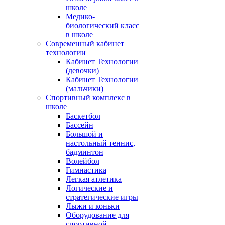
школе
Медико-
биологический класс
в школе
Современный кабинет
технологии
Кабинет Технологии
(девочки)
Кабинет Технологии
(мальчики)
Спортивный комплекс в
школе
Баскетбол
Бассейн
Большой и
настольный теннис,
бадминтон
Волейбол
Гимнастика
Легкая атлетика
Логические и
стратегические игры
Лыжи и коньки
Оборудование для
спортивной