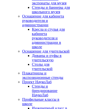
экспонаты для музея
Стенды и баннеры для
школьного музея
Оснащение для кабинета
руководителя и
администрации
Кресла и стулья для
кабинета
руководителя и
администрации в
школе
Оснащение для учительской
Диваны и пуфы в
учительскую
Столы для
учительской
Плакатницы и
экспозиционные стенды
Проект НаукоЛаб
Стенды и
брендирование
НаукоЛаб
Профильные классы в
школе
Инженерный класс в