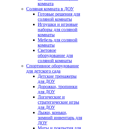
комната
Соляная комната в ДОУ
Готовые решения для
соляной комнаты
Игрушки и игровые
наборы для соляной
комнаты
Мебель для соляной
комнаты
Световое
оборудование для
соляной комнаты
Спортивное оборудование
для детского сада
Детские тренажеры
для ДОУ
Дорожки, тропинки
для ДОУ
Логические и
стратегические игры
для ДОУ
Лыжи, коньки,
зимний инвентарь для
ДОУ
Маты и покрытия для