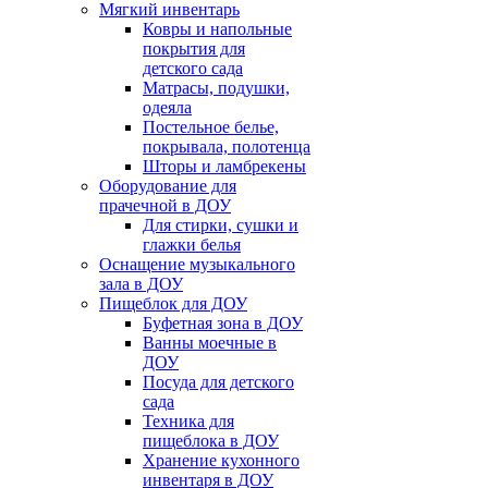
Мягкий инвентарь
Ковры и напольные
покрытия для
детского сада
Матрасы, подушки,
одеяла
Постельное белье,
покрывала, полотенца
Шторы и ламбрекены
Оборудование для
прачечной в ДОУ
Для стирки, сушки и
глажки белья
Оснащение музыкального
зала в ДОУ
Пищеблок для ДОУ
Буфетная зона в ДОУ
Ванны моечные в
ДОУ
Посуда для детского
сада
Техника для
пищеблока в ДОУ
Хранение кухонного
инвентаря в ДОУ