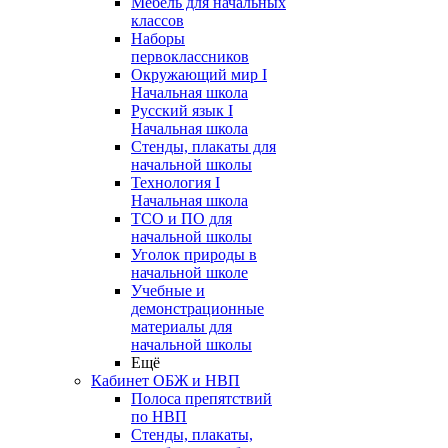
Мебель для начальных
классов
Наборы
первоклассников
Окружающий мир I
Начальная школа
Русский язык I
Начальная школа
Стенды, плакаты для
начальной школы
Технология I
Начальная школа
ТСО и ПО для
начальной школы
Уголок природы в
начальной школе
Учебные и
демонстрационные
материалы для
начальной школы
Ещё
Кабинет ОБЖ и НВП
Полоса препятствий
по НВП
Стенды, плакаты,