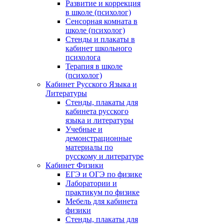
Развитие и коррекция
в школе (психолог)
Сенсорная комната в
школе (психолог)
Стенды и плакаты в
кабинет школьного
психолога
Терапия в школе
(психолог)
Кабинет Русского Языка и
Литературы
Стенды, плакаты для
кабинета русского
языка и литературы
Учебные и
демонстрационные
материалы по
русскому и литературе
Кабинет Физики
ЕГЭ и ОГЭ по физике
Лаборатории и
практикум по физике
Мебель для кабинета
физики
Стенды, плакаты для