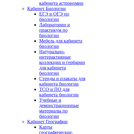
кабинета астрономии
Кабинет Биологии
ЕГЭ и ОГЭ по
биологии
Лаборатории и
практикум по
биологии
Мебель для кабинета
биологии
Натурально-
интерактивные
коллекции и гербарии
для кабинета
биологии
Стенды и плакаты для
кабинета биологии
ТСО и ПО для
кабинета биологии
Учебные и
демонстрационные
материалы по
биологии
Кабинет Географии
Карты
географические,