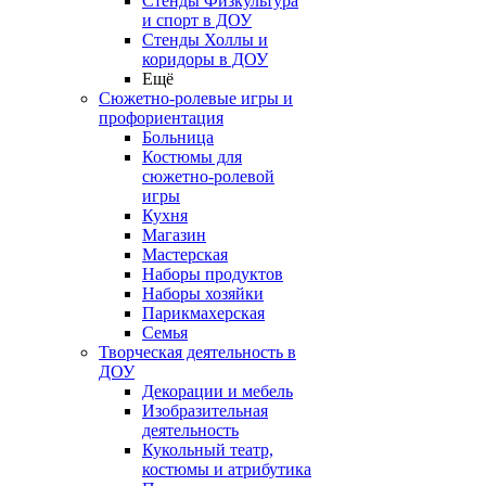
Стенды Физкультура
и спорт в ДОУ
Стенды Холлы и
коридоры в ДОУ
Ещё
Сюжетно-ролевые игры и
профориентация
Больница
Костюмы для
сюжетно-ролевой
игры
Кухня
Магазин
Мастерская
Наборы продуктов
Наборы хозяйки
Парикмахерская
Семья
Творческая деятельность в
ДОУ
Декорации и мебель
Изобразительная
деятельность
Кукольный театр,
костюмы и атрибутика