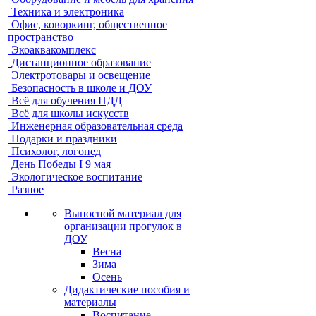
Техника и электроника
Офис, коворкинг, общественное
пространство
Экоаквакомплекс
Дистанционное образование
Электротовары и освещение
Безопасность в школе и ДОУ
Всё для обучения ПДД
Всё для школы искусств
Инженерная образовательная среда
Подарки и праздники
Психолог, логопед
День Победы I 9 мая
Экологическое воспитание
Разное
Выносной материал для
организации прогулок в
ДОУ
Весна
Зима
Осень
Дидактические пособия и
материалы
Воспитание