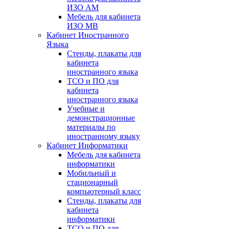
ИЗО АМ
Мебель для кабинета
ИЗО МВ
Кабинет Иностранного
Языка
Стенды, плакаты для
кабинета
иностранного языка
ТСО и ПО для
кабинета
иностранного языка
Учебные и
демонстрационные
материалы по
иностранному языку
Кабинет Информатики
Мебель для кабинета
информатики
Мобильный и
стационарный
компьютерный класс
Стенды, плакаты для
кабинета
информатики
ТСО и ПО для