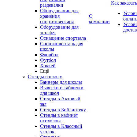
Как заказать
раздевалки
Оборудование для
Услов
хранения
О
оплат
спортинвентаря
компании
Услов
Оборудование для
доста
эстафет
Оснащение спортзала
Спортинвентарь для
школы
Флорбол
Футбол
Хоккей
Ещё
Стенды в школу
Баннеры для школы
Вывески и таблички
для школ
Стенды в Актовый
зал
Стенды в Библиотеку
Стенды в кабинет
психолога
Стенды в Классный
уголок