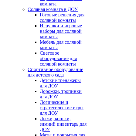
комната
Соляная комната в ДОУ
Готовые решения для
соляной комнаты
Игрушки и игровые
наборы для соляной
комнаты
Мебель для соляной
комнаты
Световое
оборудование для
соляной комнаты
Спортивное оборудование
для детского сада
Детские тренажеры
для ДОУ
Дорожки, тропинки
для ДОУ
Логические и
стратегические игры
для ДОУ
Лыжи, коньки,
зимний инвентарь для
ДОУ
Маты и покрытия для