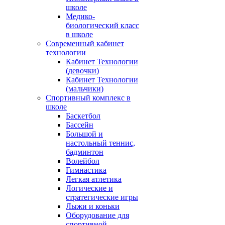
школе
Медико-
биологический класс
в школе
Современный кабинет
технологии
Кабинет Технологии
(девочки)
Кабинет Технологии
(мальчики)
Спортивный комплекс в
школе
Баскетбол
Бассейн
Большой и
настольный теннис,
бадминтон
Волейбол
Гимнастика
Легкая атлетика
Логические и
стратегические игры
Лыжи и коньки
Оборудование для
спортивной