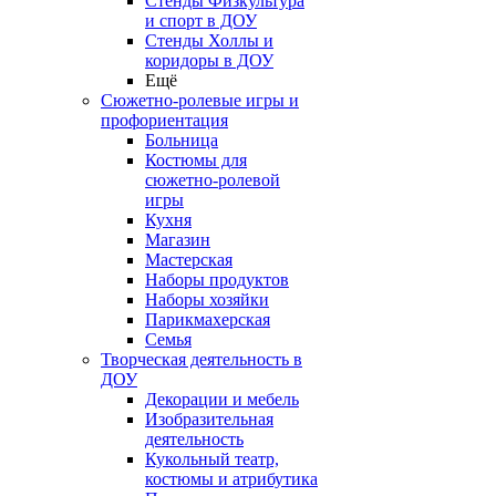
Стенды Физкультура
и спорт в ДОУ
Стенды Холлы и
коридоры в ДОУ
Ещё
Сюжетно-ролевые игры и
профориентация
Больница
Костюмы для
сюжетно-ролевой
игры
Кухня
Магазин
Мастерская
Наборы продуктов
Наборы хозяйки
Парикмахерская
Семья
Творческая деятельность в
ДОУ
Декорации и мебель
Изобразительная
деятельность
Кукольный театр,
костюмы и атрибутика