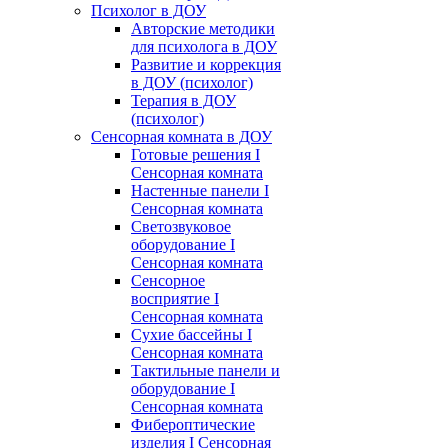
Психолог в ДОУ
Авторские методики
для психолога в ДОУ
Развитие и коррекция
в ДОУ (психолог)
Терапия в ДОУ
(психолог)
Сенсорная комната в ДОУ
Готовые решения I
Сенсорная комната
Настенные панели I
Сенсорная комната
Светозвуковое
оборудование I
Сенсорная комната
Сенсорное
восприятие I
Сенсорная комната
Сухие бассейны I
Сенсорная комната
Тактильные панели и
оборудование I
Сенсорная комната
Фибероптические
изделия I Сенсорная