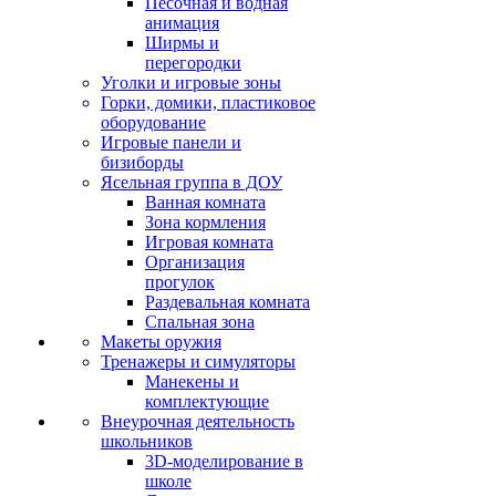
Песочная и водная
анимация
Ширмы и
перегородки
Уголки и игровые зоны
Горки, домики, пластиковое
оборудование
Игровые панели и
бизиборды
Ясельная группа в ДОУ
Ванная комната
Зона кормления
Игровая комната
Организация
прогулок
Раздевальная комната
Спальная зона
Макеты оружия
Тренажеры и симуляторы
Манекены и
комплектующие
Внеурочная деятельность
школьников
3D-моделирование в
школе