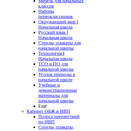
Мебель для начальных
классов
Наборы
первоклассников
Окружающий мир I
Начальная школа
Русский язык I
Начальная школа
Стенды, плакаты для
начальной школы
Технология I
Начальная школа
ТСО и ПО для
начальной школы
Уголок природы в
начальной школе
Учебные и
демонстрационные
материалы для
начальной школы
Ещё
Кабинет ОБЖ и НВП
Полоса препятствий
по НВП
Стенды, плакаты,