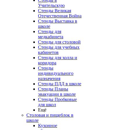
Стенды в
Учительскую
Стенды Великая
Отечественная Война
Стенды Выставка в
школе
Стенды для
медкабинета
Стенды для столовой
Стенды для учебных
кабинетов
Стенды для холла и
коридора
Стенды
индивидуального
назначения
Стенды ПДД в школе
Стенды Планы
эвакуации в школе
Стенды Пробковые
для школ
Ещё
Столовая и пищеблок в
школе
Кухонное