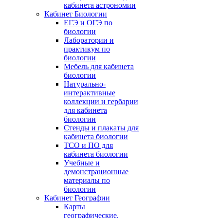
кабинета астрономии
Кабинет Биологии
ЕГЭ и ОГЭ по
биологии
Лаборатории и
практикум по
биологии
Мебель для кабинета
биологии
Натурально-
интерактивные
коллекции и гербарии
для кабинета
биологии
Стенды и плакаты для
кабинета биологии
ТСО и ПО для
кабинета биологии
Учебные и
демонстрационные
материалы по
биологии
Кабинет Географии
Карты
географические,