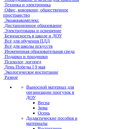
Техника и электроника
Офис, коворкинг, общественное
пространство
Экоаквакомплекс
Дистанционное образование
Электротовары и освещение
Безопасность в школе и ДОУ
Всё для обучения ПДД
Всё для школы искусств
Инженерная образовательная среда
Подарки и праздники
Психолог, логопед
День Победы I 9 мая
Экологическое воспитание
Разное
Выносной материал для
организации прогулок в
ДОУ
Весна
Зима
Осень
Дидактические пособия и
материалы
Воспитание