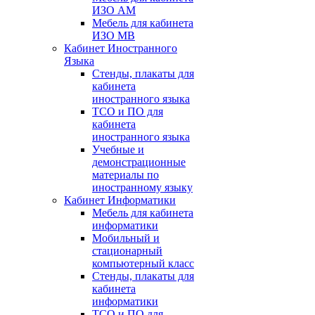
ИЗО АМ
Мебель для кабинета
ИЗО МВ
Кабинет Иностранного
Языка
Стенды, плакаты для
кабинета
иностранного языка
ТСО и ПО для
кабинета
иностранного языка
Учебные и
демонстрационные
материалы по
иностранному языку
Кабинет Информатики
Мебель для кабинета
информатики
Мобильный и
стационарный
компьютерный класс
Стенды, плакаты для
кабинета
информатики
ТСО и ПО для