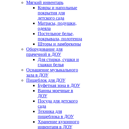
Мягкий инвентарь
Ковры и напольные
покрытия для
детского сада
Матрасы, подушки,
одеяла
Постельное белье,
покрывала, полотенца
Шторы и ламбрекены
Оборудование для
прачечной в ДОУ
Для стирки, сушки и
глажки белья
Оснащение музыкального
зала в ДОУ
Пищеблок для ДОУ
Буфетная зона в ДОУ
Ванны моечные в
ДОУ
Посуда для детского
сада
Техника для
пищеблока в ДОУ
Хранение кухонного
инвентаря в ДОУ