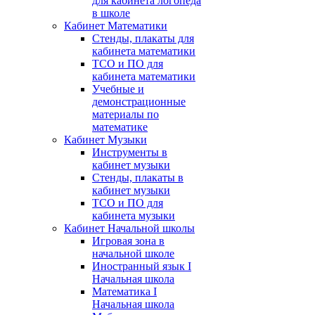
для кабинета логопеда
в школе
Кабинет Математики
Стенды, плакаты для
кабинета математики
ТСО и ПО для
кабинета математики
Учебные и
демонстрационные
материалы по
математике
Кабинет Музыки
Инструменты в
кабинет музыки
Стенды, плакаты в
кабинет музыки
ТСО и ПО для
кабинета музыки
Кабинет Начальной школы
Игровая зона в
начальной школе
Иностранный язык I
Начальная школа
Математика I
Начальная школа