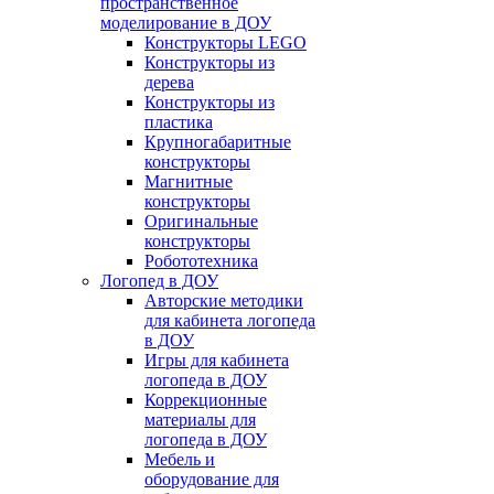
пространственное
моделирование в ДОУ
Конструкторы LEGO
Конструкторы из
дерева
Конструкторы из
пластика
Крупногабаритные
конструкторы
Магнитные
конструкторы
Оригинальные
конструкторы
Робототехника
Логопед в ДОУ
Авторские методики
для кабинета логопеда
в ДОУ
Игры для кабинета
логопеда в ДОУ
Коррекционные
материалы для
логопеда в ДОУ
Мебель и
оборудование для