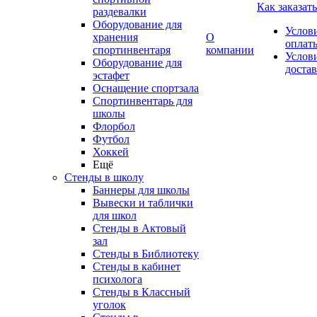
Как заказать
раздевалки
Оборудование для
Услов
хранения
О
оплат
спортинвентаря
компании
Услов
Оборудование для
доста
эстафет
Оснащение спортзала
Спортинвентарь для
школы
Флорбол
Футбол
Хоккей
Ещё
Стенды в школу
Баннеры для школы
Вывески и таблички
для школ
Стенды в Актовый
зал
Стенды в Библиотеку
Стенды в кабинет
психолога
Стенды в Классный
уголок