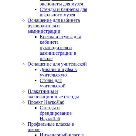
экспонаты для музея
Стенды и баннеры для
школьного музея
Оснащение для кабинета
руководителя и
администрации
Кресла и стулья для
кабинета
руководителя и
администрации в
школе
Оснащение для учительской
Диваны и пуфы в
учительскую
Столы для
учительской
Плакатницы и
экспозиционные стенды
Проект НаукоЛаб
Стенды и
брендирование
НаукоЛаб
Профильные классы в
школе
Инженерный класс в