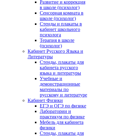
Развитие и коррекция
в школе (психолог)
Сенсорная комната в
школе (психолог)
Стенды и плакаты в
кабинет школьного
психолога
Терапия в школе
(психолог)
Кабинет Русского Языка и
Литературы
Стенды, плакаты для
кабинета русского
языка и литературы
Учебные и
демонстрационные
материалы по
русскому и литературе
Кабинет Физики
ЕГЭ и ОГЭ по физике
Лаборатории и
практикум по физике
Мебель для кабинета
физики
Стенды, плакаты для