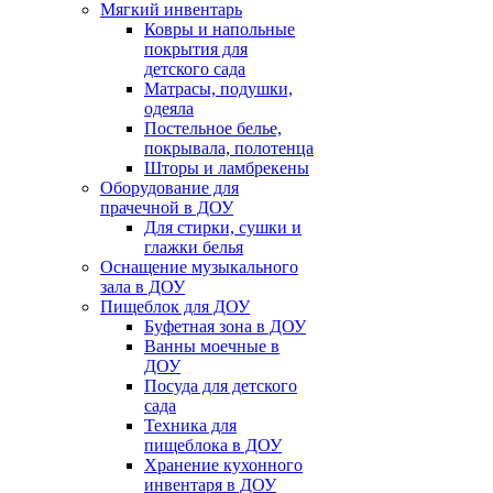
Мягкий инвентарь
Ковры и напольные
покрытия для
детского сада
Матрасы, подушки,
одеяла
Постельное белье,
покрывала, полотенца
Шторы и ламбрекены
Оборудование для
прачечной в ДОУ
Для стирки, сушки и
глажки белья
Оснащение музыкального
зала в ДОУ
Пищеблок для ДОУ
Буфетная зона в ДОУ
Ванны моечные в
ДОУ
Посуда для детского
сада
Техника для
пищеблока в ДОУ
Хранение кухонного
инвентаря в ДОУ