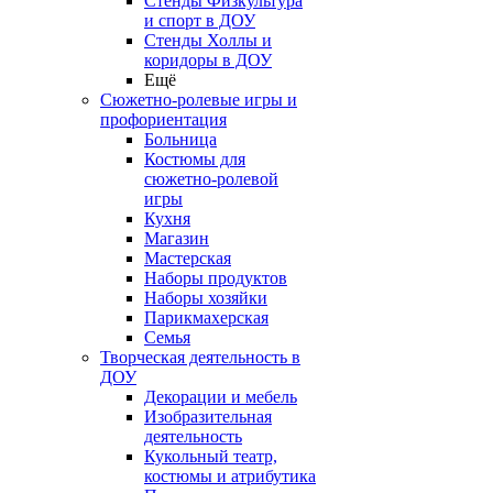
Стенды Физкультура
и спорт в ДОУ
Стенды Холлы и
коридоры в ДОУ
Ещё
Сюжетно-ролевые игры и
профориентация
Больница
Костюмы для
сюжетно-ролевой
игры
Кухня
Магазин
Мастерская
Наборы продуктов
Наборы хозяйки
Парикмахерская
Семья
Творческая деятельность в
ДОУ
Декорации и мебель
Изобразительная
деятельность
Кукольный театр,
костюмы и атрибутика