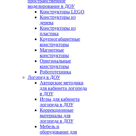
пространственное
моделирование в ДОУ
Конструкторы LEGO
Конструкторы из
дерева
Конструкторы из
пластика
Крупногабаритные
конструкторы
Магнитные
конструкторы
Оригинальные
конструкторы
Робототехника
Логопед в ДОУ
Авторские методики
для кабинета логопеда
в ДОУ
Игры для кабинета
логопеда в ДОУ
Коррекционные
материалы для
логопеда в ДОУ
Мебель и
оборудование для