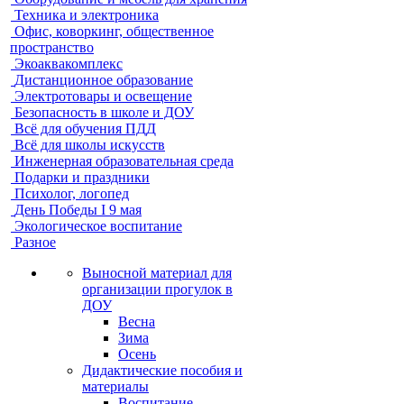
Техника и электроника
Офис, коворкинг, общественное
пространство
Экоаквакомплекс
Дистанционное образование
Электротовары и освещение
Безопасность в школе и ДОУ
Всё для обучения ПДД
Всё для школы искусств
Инженерная образовательная среда
Подарки и праздники
Психолог, логопед
День Победы I 9 мая
Экологическое воспитание
Разное
Выносной материал для
организации прогулок в
ДОУ
Весна
Зима
Осень
Дидактические пособия и
материалы
Воспитание