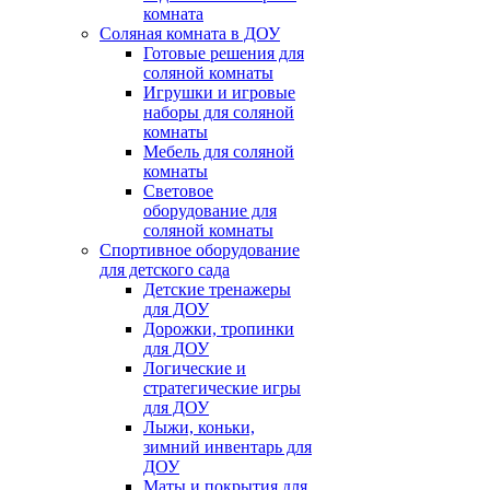
комната
Соляная комната в ДОУ
Готовые решения для
соляной комнаты
Игрушки и игровые
наборы для соляной
комнаты
Мебель для соляной
комнаты
Световое
оборудование для
соляной комнаты
Спортивное оборудование
для детского сада
Детские тренажеры
для ДОУ
Дорожки, тропинки
для ДОУ
Логические и
стратегические игры
для ДОУ
Лыжи, коньки,
зимний инвентарь для
ДОУ
Маты и покрытия для