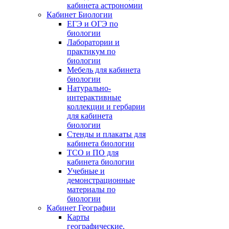
кабинета астрономии
Кабинет Биологии
ЕГЭ и ОГЭ по
биологии
Лаборатории и
практикум по
биологии
Мебель для кабинета
биологии
Натурально-
интерактивные
коллекции и гербарии
для кабинета
биологии
Стенды и плакаты для
кабинета биологии
ТСО и ПО для
кабинета биологии
Учебные и
демонстрационные
материалы по
биологии
Кабинет Географии
Карты
географические,