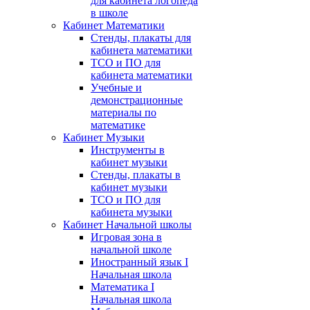
для кабинета логопеда
в школе
Кабинет Математики
Стенды, плакаты для
кабинета математики
ТСО и ПО для
кабинета математики
Учебные и
демонстрационные
материалы по
математике
Кабинет Музыки
Инструменты в
кабинет музыки
Стенды, плакаты в
кабинет музыки
ТСО и ПО для
кабинета музыки
Кабинет Начальной школы
Игровая зона в
начальной школе
Иностранный язык I
Начальная школа
Математика I
Начальная школа