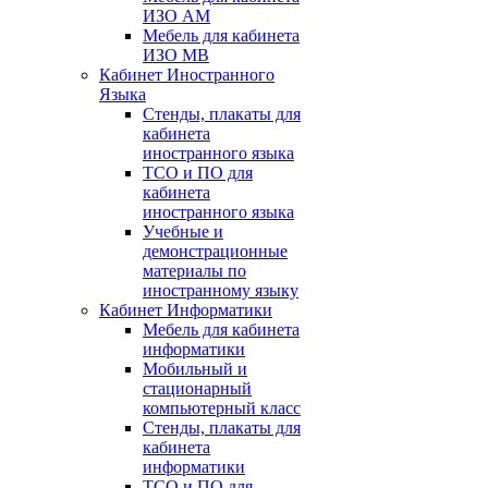
ИЗО АМ
Мебель для кабинета
ИЗО МВ
Кабинет Иностранного
Языка
Стенды, плакаты для
кабинета
иностранного языка
ТСО и ПО для
кабинета
иностранного языка
Учебные и
демонстрационные
материалы по
иностранному языку
Кабинет Информатики
Мебель для кабинета
информатики
Мобильный и
стационарный
компьютерный класс
Стенды, плакаты для
кабинета
информатики
ТСО и ПО для