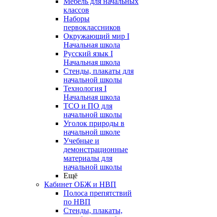
Мебель для начальных
классов
Наборы
первоклассников
Окружающий мир I
Начальная школа
Русский язык I
Начальная школа
Стенды, плакаты для
начальной школы
Технология I
Начальная школа
ТСО и ПО для
начальной школы
Уголок природы в
начальной школе
Учебные и
демонстрационные
материалы для
начальной школы
Ещё
Кабинет ОБЖ и НВП
Полоса препятствий
по НВП
Стенды, плакаты,