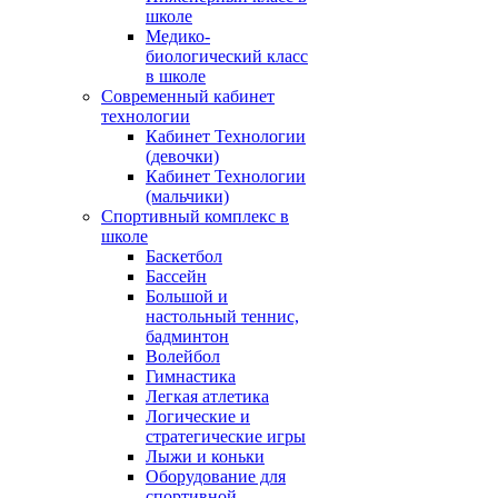
школе
Медико-
биологический класс
в школе
Современный кабинет
технологии
Кабинет Технологии
(девочки)
Кабинет Технологии
(мальчики)
Спортивный комплекс в
школе
Баскетбол
Бассейн
Большой и
настольный теннис,
бадминтон
Волейбол
Гимнастика
Легкая атлетика
Логические и
стратегические игры
Лыжи и коньки
Оборудование для
спортивной