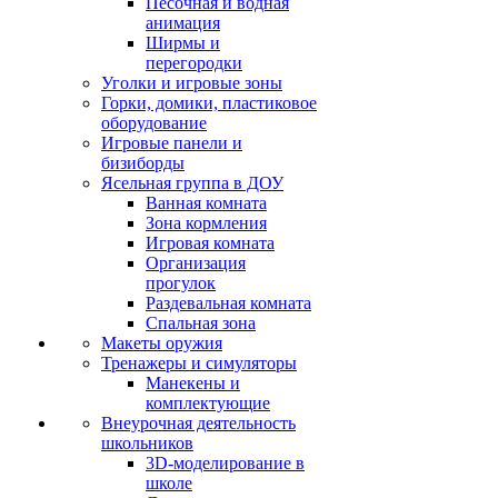
Песочная и водная
анимация
Ширмы и
перегородки
Уголки и игровые зоны
Горки, домики, пластиковое
оборудование
Игровые панели и
бизиборды
Ясельная группа в ДОУ
Ванная комната
Зона кормления
Игровая комната
Организация
прогулок
Раздевальная комната
Спальная зона
Макеты оружия
Тренажеры и симуляторы
Манекены и
комплектующие
Внеурочная деятельность
школьников
3D-моделирование в
школе