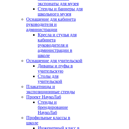
экспонаты для музея
Стенды и баннеры для
школьного музея
Оснащение для кабинета
руководителя и
администрации
Кресла и стулья для
кабинета
руководителя и
администрации в
школе
Оснащение для учительской
Диваны и пуфы в
учительскую
Столы для
учительской
Плакатницы и
экспозиционные стенды
Проект НаукоЛаб
Стенды и
брендирование
НаукоЛаб
Профильные классы в
школе
Инженерный класс в