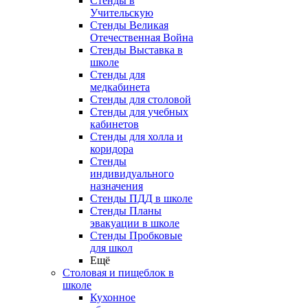
Стенды в
Учительскую
Стенды Великая
Отечественная Война
Стенды Выставка в
школе
Стенды для
медкабинета
Стенды для столовой
Стенды для учебных
кабинетов
Стенды для холла и
коридора
Стенды
индивидуального
назначения
Стенды ПДД в школе
Стенды Планы
эвакуации в школе
Стенды Пробковые
для школ
Ещё
Столовая и пищеблок в
школе
Кухонное