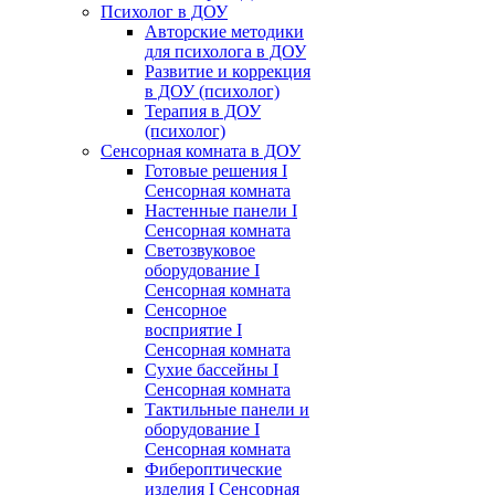
Психолог в ДОУ
Авторские методики
для психолога в ДОУ
Развитие и коррекция
в ДОУ (психолог)
Терапия в ДОУ
(психолог)
Сенсорная комната в ДОУ
Готовые решения I
Сенсорная комната
Настенные панели I
Сенсорная комната
Светозвуковое
оборудование I
Сенсорная комната
Сенсорное
восприятие I
Сенсорная комната
Сухие бассейны I
Сенсорная комната
Тактильные панели и
оборудование I
Сенсорная комната
Фибероптические
изделия I Сенсорная