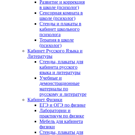
Развитие и коррекция
в школе (психолог)
Сенсорная комната в
школе (психолог)
Стенды и плакаты в
кабинет школьного
психолога
Терапия в школе
(психолог)
Кабинет Русского Языка и
Литературы
Стенды, плакаты для
кабинета русского
языка и литературы
Учебные и
демонстрационные
материалы по
русскому и литературе
Кабинет Физики
ЕГЭ и ОГЭ по физике
Лаборатории и
практикум по физике
Мебель для кабинета
физики
Стенды, плакаты для