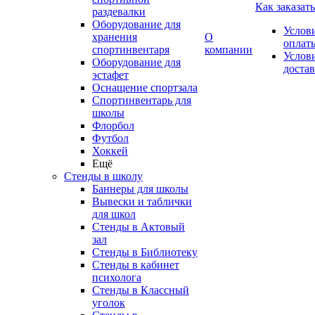
Как заказать
раздевалки
Оборудование для
Услов
хранения
О
оплат
спортинвентаря
компании
Услов
Оборудование для
доста
эстафет
Оснащение спортзала
Спортинвентарь для
школы
Флорбол
Футбол
Хоккей
Ещё
Стенды в школу
Баннеры для школы
Вывески и таблички
для школ
Стенды в Актовый
зал
Стенды в Библиотеку
Стенды в кабинет
психолога
Стенды в Классный
уголок