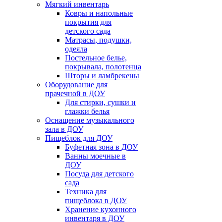
Мягкий инвентарь
Ковры и напольные
покрытия для
детского сада
Матрасы, подушки,
одеяла
Постельное белье,
покрывала, полотенца
Шторы и ламбрекены
Оборудование для
прачечной в ДОУ
Для стирки, сушки и
глажки белья
Оснащение музыкального
зала в ДОУ
Пищеблок для ДОУ
Буфетная зона в ДОУ
Ванны моечные в
ДОУ
Посуда для детского
сада
Техника для
пищеблока в ДОУ
Хранение кухонного
инвентаря в ДОУ