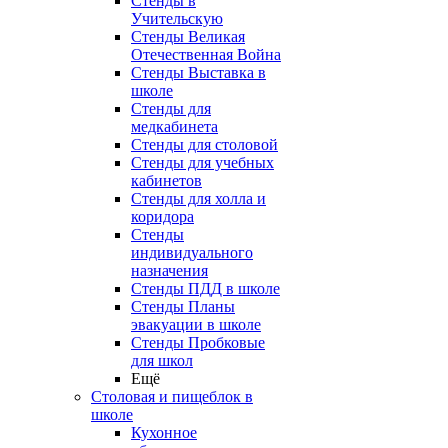
Стенды в
Учительскую
Стенды Великая
Отечественная Война
Стенды Выставка в
школе
Стенды для
медкабинета
Стенды для столовой
Стенды для учебных
кабинетов
Стенды для холла и
коридора
Стенды
индивидуального
назначения
Стенды ПДД в школе
Стенды Планы
эвакуации в школе
Стенды Пробковые
для школ
Ещё
Столовая и пищеблок в
школе
Кухонное