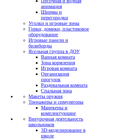
Песочная и водная
анимация
Ширмы и
перегородки
Уголки и игровые зоны
Горки, домики, пластиковое
оборудование
Игровые панели и
бизиборды
Ясельная группа в ДОУ
Ванная комната
Зона кормления
Игровая комната
Организация
прогулок
Раздевальная комната
Спальная зона
Макеты оружия
Тренажеры и симуляторы
Манекены и
комплектующие
Внеурочная деятельность
школьников
3D-моделирование в
школе