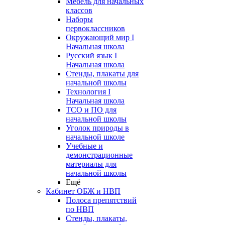
Мебель для начальных
классов
Наборы
первоклассников
Окружающий мир I
Начальная школа
Русский язык I
Начальная школа
Стенды, плакаты для
начальной школы
Технология I
Начальная школа
ТСО и ПО для
начальной школы
Уголок природы в
начальной школе
Учебные и
демонстрационные
материалы для
начальной школы
Ещё
Кабинет ОБЖ и НВП
Полоса препятствий
по НВП
Стенды, плакаты,