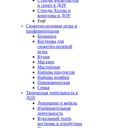
Стенды Физкультура
и спорт в ДОУ
Стенды Холлы и
коридоры в ДОУ
Ещё
Сюжетно-ролевые игры и
профориентация
Больница
Костюмы для
сюжетно-ролевой
игры
Кухня
Магазин
Мастерская
Наборы продуктов
Наборы хозяйки
Парикмахерская
Семья
Творческая деятельность в
ДОУ
Декорации и мебель
Изобразительная
деятельность
Кукольный театр,
костюмы и атрибутика