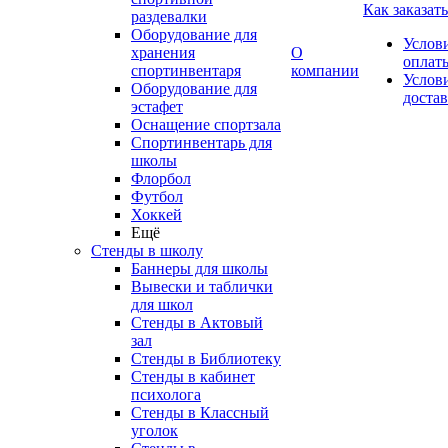
Как заказать
раздевалки
Оборудование для
Услов
хранения
О
оплат
спортинвентаря
компании
Услов
Оборудование для
доста
эстафет
Оснащение спортзала
Спортинвентарь для
школы
Флорбол
Футбол
Хоккей
Ещё
Стенды в школу
Баннеры для школы
Вывески и таблички
для школ
Стенды в Актовый
зал
Стенды в Библиотеку
Стенды в кабинет
психолога
Стенды в Классный
уголок