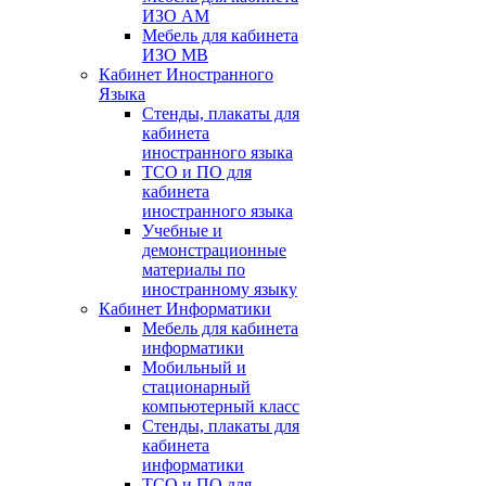
ИЗО АМ
Мебель для кабинета
ИЗО МВ
Кабинет Иностранного
Языка
Стенды, плакаты для
кабинета
иностранного языка
ТСО и ПО для
кабинета
иностранного языка
Учебные и
демонстрационные
материалы по
иностранному языку
Кабинет Информатики
Мебель для кабинета
информатики
Мобильный и
стационарный
компьютерный класс
Стенды, плакаты для
кабинета
информатики
ТСО и ПО для