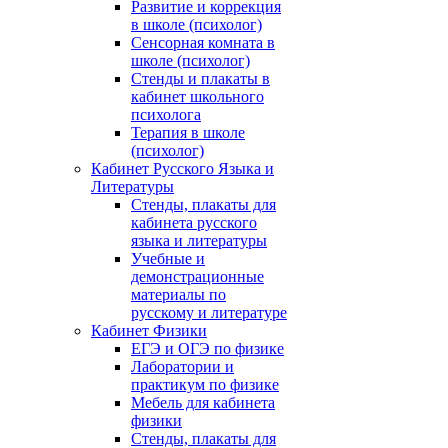
Развитие и коррекция
в школе (психолог)
Сенсорная комната в
школе (психолог)
Стенды и плакаты в
кабинет школьного
психолога
Терапия в школе
(психолог)
Кабинет Русского Языка и
Литературы
Стенды, плакаты для
кабинета русского
языка и литературы
Учебные и
демонстрационные
материалы по
русскому и литературе
Кабинет Физики
ЕГЭ и ОГЭ по физике
Лаборатории и
практикум по физике
Мебель для кабинета
физики
Стенды, плакаты для