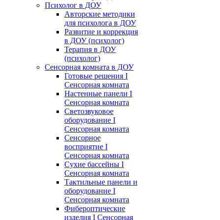
Психолог в ДОУ
Авторские методики
для психолога в ДОУ
Развитие и коррекция
в ДОУ (психолог)
Терапия в ДОУ
(психолог)
Сенсорная комната в ДОУ
Готовые решения I
Сенсорная комната
Настенные панели I
Сенсорная комната
Светозвуковое
оборудование I
Сенсорная комната
Сенсорное
восприятие I
Сенсорная комната
Сухие бассейны I
Сенсорная комната
Тактильные панели и
оборудование I
Сенсорная комната
Фибероптические
изделия I Сенсорная