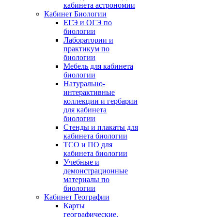
кабинета астрономии
Кабинет Биологии
ЕГЭ и ОГЭ по
биологии
Лаборатории и
практикум по
биологии
Мебель для кабинета
биологии
Натурально-
интерактивные
коллекции и гербарии
для кабинета
биологии
Стенды и плакаты для
кабинета биологии
ТСО и ПО для
кабинета биологии
Учебные и
демонстрационные
материалы по
биологии
Кабинет Географии
Карты
географические,