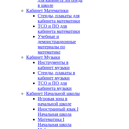
для кабинета логопеда
в школе
Кабинет Математики
Стенды, плакаты для
кабинета математики
ТСО и ПО для
кабинета математики
Учебные и
демонстрационные
материалы по
математике
Кабинет Музыки
Инструменты в
кабинет музыки
Стенды, плакаты в
кабинет музыки
ТСО и ПО для
кабинета музыки
Кабинет Начальной школы
Игровая зона в
начальной школе
Иностранный язык I
Начальная школа
Математика I
Начальная школа