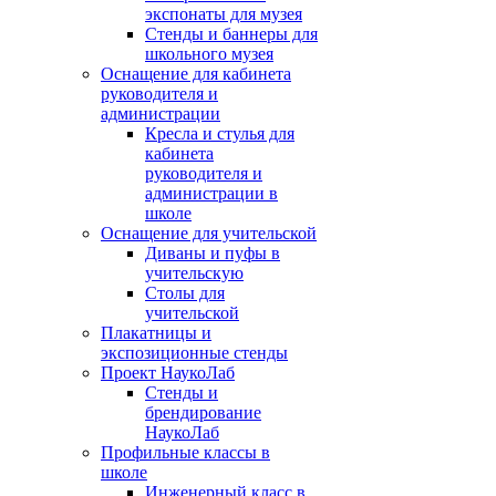
экспонаты для музея
Стенды и баннеры для
школьного музея
Оснащение для кабинета
руководителя и
администрации
Кресла и стулья для
кабинета
руководителя и
администрации в
школе
Оснащение для учительской
Диваны и пуфы в
учительскую
Столы для
учительской
Плакатницы и
экспозиционные стенды
Проект НаукоЛаб
Стенды и
брендирование
НаукоЛаб
Профильные классы в
школе
Инженерный класс в