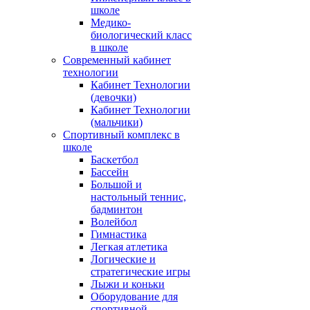
школе
Медико-
биологический класс
в школе
Современный кабинет
технологии
Кабинет Технологии
(девочки)
Кабинет Технологии
(мальчики)
Спортивный комплекс в
школе
Баскетбол
Бассейн
Большой и
настольный теннис,
бадминтон
Волейбол
Гимнастика
Легкая атлетика
Логические и
стратегические игры
Лыжи и коньки
Оборудование для
спортивной