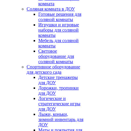
комната
Соляная комната в ДОУ
Готовые решения для
соляной комнаты
Игрушки и игровые
наборы для соляной
комнаты
Мебель для соляной
комнаты
Световое
оборудование для
соляной комнаты
Спортивное оборудование
для детского сада
Детские тренажеры
для ДОУ
Дорожки, тропинки
для ДОУ
Логические и
стратегические игры
для ДОУ
Лыжи, коньки,
зимний инвентарь для
ДОУ
Маты и покрытия для