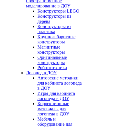
пространственное
моделирование в ДОУ
Конструкторы LEGO
Конструкторы из
дерева
Конструкторы из
пластика
Крупногабаритные
конструкторы
Магнитные
конструкторы
Оригинальные
конструкторы
Робототехника
Логопед в ДОУ
Авторские методики
для кабинета логопеда
в ДОУ
Игры для кабинета
логопеда в ДОУ
Коррекционные
материалы для
логопеда в ДОУ
Мебель и
оборудование для