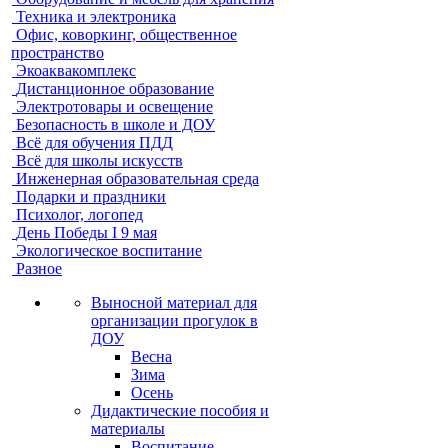
Техника и электроника
Офис, коворкинг, общественное
пространство
Экоаквакомплекс
Дистанционное образование
Электротовары и освещение
Безопасность в школе и ДОУ
Всё для обучения ПДД
Всё для школы искусств
Инженерная образовательная среда
Подарки и праздники
Психолог, логопед
День Победы I 9 мая
Экологическое воспитание
Разное
Выносной материал для
организации прогулок в
ДОУ
Весна
Зима
Осень
Дидактические пособия и
материалы
Воспитание